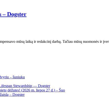
s – Dogster
mpensavo mūsų laiką ir redakcinį darbą. Tačiau mūsų nuomonės ir įve
dvyriu – šuniuku
Lifespan Stewardship — Dogster
ietų dėžutes! (2026 m. liepos 27 d.) – Šuo
žaislą – Dogster