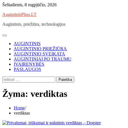
Skip
Šeštadienis, 8 rugpjūčio, 2026
to
AugintinisPlius.LT
content
Augintinis, priežiūra, technologijos
AUGINTINIS
AUGINTINIO PRIEŽIŪRA
AUGINTINIO SVEIKATA
AUGINTINIAI PO TRAUMŲ
ĮVAIRENYBĖS
PASLAUGOS
Ieškoti:
Žyma:
verdiktas
Home
verdiktas