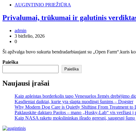
AUGINTINIO PRIEŽIŪRA
Privalumai, trūkumai ir galutinis verdikta
admin
3 birželio, 2026
0
Ši apžvalga buvo sukurta bendradarbiaujant su „Open Farm“.kuris ko
Paieška
Paieška
Naujausi įrašai
Kaip apleistas borderkolis tapo Venesuelos žemės drebėjimo di
Kasdieniai daiktai, kurie yra slapta nuodingi šunims – Dogster
Why Modern Dog Care is Quietly Shifting From Treatment to 
Paklauskite daktaro Paolos – mano „Husky-Lab“ vis veržiasi į p
Kaip NASA raketų mokslininkas išrado geresnį, saugesnį šunų 