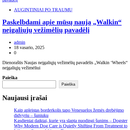
AUGINTINIAI PO TRAUMŲ
Paskelbdami apie mūsų naują „Walkin“
neįgaliųjų vežimėlių pavadėlį
admin
18 vasario, 2025
0
Dienoraštis Naujas neįgaliųjų vežimėlių pavadėlis „Walkin ‘Wheels“
neįgaliųjų vežimėliui
Paieška
Paieška
Naujausi įrašai
Kaip apleistas borderkolis tapo Venesuelos žemės drebėjimo
didvyriu – šuniuku
Kasdieniai daiktai, kurie yra slapta nuodingi šunims – Dogster
Why Modern Dog Care is Quietly Shifting From Treatment to