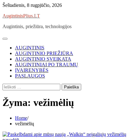
Skip
Šeštadienis, 8 rugpjūčio, 2026
to
AugintinisPlius.LT
content
Augintinis, priežiūra, technologijos
AUGINTINIS
AUGINTINIO PRIEŽIŪRA
AUGINTINIO SVEIKATA
AUGINTINIAI PO TRAUMŲ
ĮVAIRENYBĖS
PASLAUGOS
Ieškoti:
Žyma:
vežimėlių
Home
vežimėlių