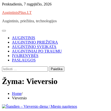
Skip
Penktadienis, 7 rugpjūčio, 2026
to
AugintinisPlius.LT
content
Augintinis, priežiūra, technologijos
AUGINTINIS
AUGINTINIO PRIEŽIŪRA
AUGINTINIO SVEIKATA
AUGINTINIAI PO TRAUMŲ
ĮVAIRENYBĖS
PASLAUGOS
Ieškoti:
Žyma:
Vieversio
Home
Vieversio