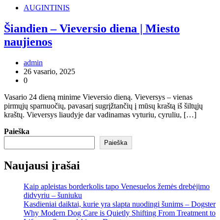
AUGINTINIS
Šiandien – Vieversio diena | Miesto
naujienos
admin
26 vasario, 2025
0
Vasario 24 dieną minime Vieversio dieną. Vieversys – vienas
pirmųjų sparnuočių, pavasarį sugrįžtančių į mūsų kraštą iš šiltųjų
kraštų. Vieversys liaudyje dar vadinamas vyturiu, cyruliu, […]
Paieška
Paieška
Naujausi įrašai
Kaip apleistas borderkolis tapo Venesuelos žemės drebėjimo
didvyriu – šuniuku
Kasdieniai daiktai, kurie yra slapta nuodingi šunims – Dogster
Why Modern Dog Care is Quietly Shifting From Treatment to