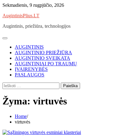
Skip
Sekmadienis, 9 rugpjūčio, 2026
to
AugintinisPlius.LT
content
Augintinis, priežiūra, technologijos
AUGINTINIS
AUGINTINIO PRIEŽIŪRA
AUGINTINIO SVEIKATA
AUGINTINIAI PO TRAUMŲ
ĮVAIRENYBĖS
PASLAUGOS
Ieškoti:
Žyma:
virtuvės
Home
virtuvės