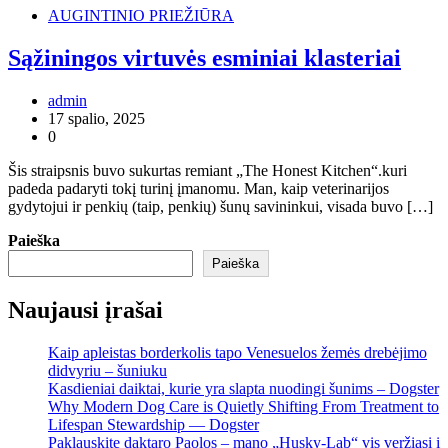
AUGINTINIO PRIEŽIŪRA
Sąžiningos virtuvės esminiai klasteriai
admin
17 spalio, 2025
0
Šis straipsnis buvo sukurtas remiant „The Honest Kitchen“.kuri
padeda padaryti tokį turinį įmanomu. Man, kaip veterinarijos
gydytojui ir penkių (taip, penkių) šunų savininkui, visada buvo […]
Paieška
Paieška
Naujausi įrašai
Kaip apleistas borderkolis tapo Venesuelos žemės drebėjimo
didvyriu – šuniuku
Kasdieniai daiktai, kurie yra slapta nuodingi šunims – Dogster
Why Modern Dog Care is Quietly Shifting From Treatment to
Lifespan Stewardship — Dogster
Paklauskite daktaro Paolos – mano „Husky-Lab“ vis veržiasi į