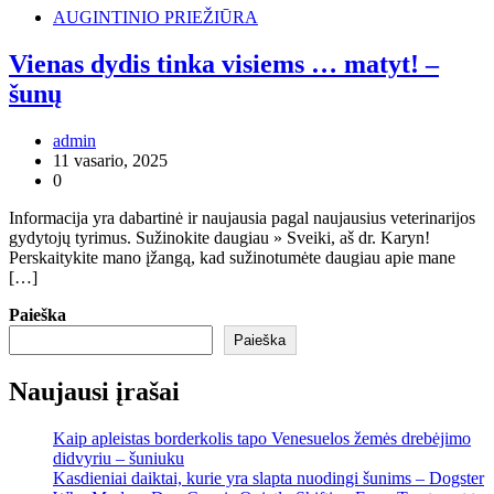
AUGINTINIO PRIEŽIŪRA
Vienas dydis tinka visiems … matyt! –
šunų
admin
11 vasario, 2025
0
Informacija yra dabartinė ir naujausia pagal naujausius veterinarijos
gydytojų tyrimus. Sužinokite daugiau » Sveiki, aš dr. Karyn!
Perskaitykite mano įžangą, kad sužinotumėte daugiau apie mane
[…]
Paieška
Paieška
Naujausi įrašai
Kaip apleistas borderkolis tapo Venesuelos žemės drebėjimo
didvyriu – šuniuku
Kasdieniai daiktai, kurie yra slapta nuodingi šunims – Dogster