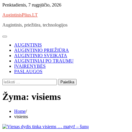
Skip
Penktadienis, 7 rugpjūčio, 2026
to
AugintinisPlius.LT
content
Augintinis, priežiūra, technologijos
AUGINTINIS
AUGINTINIO PRIEŽIŪRA
AUGINTINIO SVEIKATA
AUGINTINIAI PO TRAUMŲ
ĮVAIRENYBĖS
PASLAUGOS
Ieškoti:
Žyma:
visiems
Home
visiems