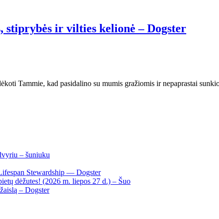
stiprybės ir vilties kelionė – Dogster
padėkoti Tammie, kad pasidalino su mumis gražiomis ir nepaprastai sunki
dvyriu – šuniuku
Lifespan Stewardship — Dogster
ietų dėžutes! (2026 m. liepos 27 d.) – Šuo
žaislą – Dogster