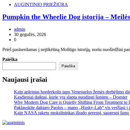
AUGINTINIO PRIEŽIŪRA
Pumpkin the Wheelie Dog istorija – Meilės, 
admin
30 gegužės, 2026
0
Prieš pasinerdamas į neįtikėtiną Moliūgo istoriją, noriu nuoširdžiai 
Paieška
Paieška
Naujausi įrašai
Kaip apleistas borderkolis tapo Venesuelos žemės drebėjimo di
Kasdieniai daiktai, kurie yra slapta nuodingi šunims – Dogster
Why Modern Dog Care is Quietly Shifting From Treatment to 
Paklauskite daktaro Paolos – mano „Husky-Lab“ vis veržiasi į p
Kaip NASA raketų mokslininkas išrado geresnį, saugesnį šunų 