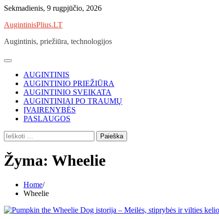
Skip
Sekmadienis, 9 rugpjūčio, 2026
to
AugintinisPlius.LT
content
Augintinis, priežiūra, technologijos
AUGINTINIS
AUGINTINIO PRIEŽIŪRA
AUGINTINIO SVEIKATA
AUGINTINIAI PO TRAUMŲ
ĮVAIRENYBĖS
PASLAUGOS
Ieškoti:
Žyma:
Wheelie
Home
Wheelie