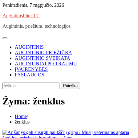
Skip
Penktadienis, 7 rugpjūčio, 2026
to
AugintinisPlius.LT
content
Augintinis, priežiūra, technologijos
AUGINTINIS
AUGINTINIO PRIEŽIŪRA
AUGINTINIO SVEIKATA
AUGINTINIAI PO TRAUMŲ
ĮVAIRENYBĖS
PASLAUGOS
Ieškoti:
Žyma:
ženklus
Home
ženklus