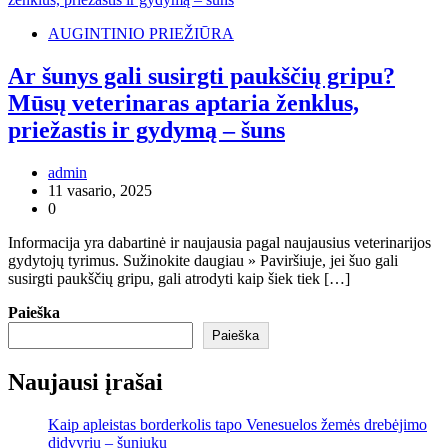
AUGINTINIO PRIEŽIŪRA
Ar šunys gali susirgti paukščių gripu?
Mūsų veterinaras aptaria ženklus,
priežastis ir gydymą – šuns
admin
11 vasario, 2025
0
Informacija yra dabartinė ir naujausia pagal naujausius veterinarijos
gydytojų tyrimus. Sužinokite daugiau » Paviršiuje, jei šuo gali
susirgti paukščių gripu, gali atrodyti kaip šiek tiek […]
Paieška
Paieška
Naujausi įrašai
Kaip apleistas borderkolis tapo Venesuelos žemės drebėjimo
didvyriu – šuniuku