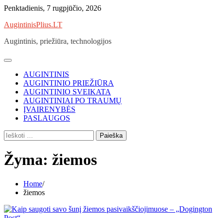
Skip
Penktadienis, 7 rugpjūčio, 2026
to
AugintinisPlius.LT
content
Augintinis, priežiūra, technologijos
AUGINTINIS
AUGINTINIO PRIEŽIŪRA
AUGINTINIO SVEIKATA
AUGINTINIAI PO TRAUMŲ
ĮVAIRENYBĖS
PASLAUGOS
Ieškoti:
Žyma:
žiemos
Home
žiemos