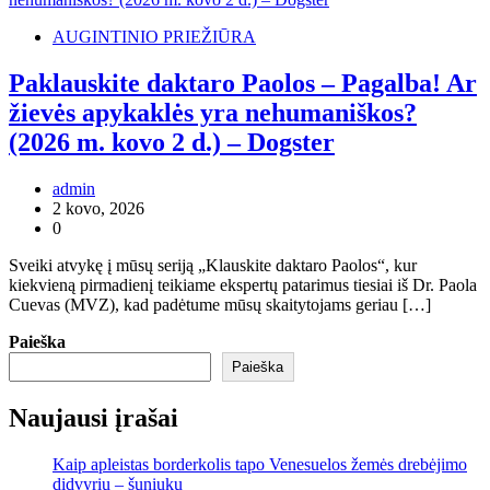
AUGINTINIO PRIEŽIŪRA
Paklauskite daktaro Paolos – Pagalba! Ar
žievės apykaklės yra nehumaniškos?
(2026 m. kovo 2 d.) – Dogster
admin
2 kovo, 2026
0
Sveiki atvykę į mūsų seriją „Klauskite daktaro Paolos“, kur
kiekvieną pirmadienį teikiame ekspertų patarimus tiesiai iš Dr. Paola
Cuevas (MVZ), kad padėtume mūsų skaitytojams geriau […]
Paieška
Paieška
Naujausi įrašai
Kaip apleistas borderkolis tapo Venesuelos žemės drebėjimo
didvyriu – šuniuku