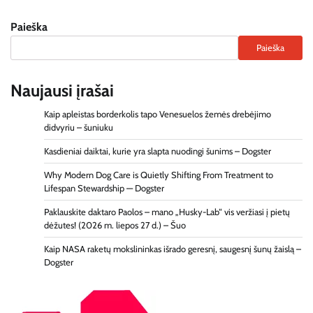
Paieška
Paieška
Naujausi įrašai
Kaip apleistas borderkolis tapo Venesuelos žemės drebėjimo
didvyriu – šuniuku
Kasdieniai daiktai, kurie yra slapta nuodingi šunims – Dogster
Why Modern Dog Care is Quietly Shifting From Treatment to
Lifespan Stewardship — Dogster
Paklauskite daktaro Paolos – mano „Husky-Lab“ vis veržiasi į pietų
dėžutes! (2026 m. liepos 27 d.) – Šuo
Kaip NASA raketų mokslininkas išrado geresnį, saugesnį šunų žaislą –
Dogster