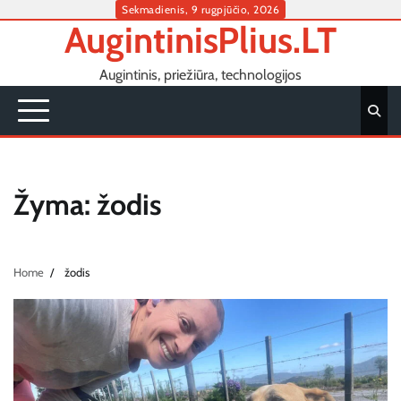
Skip
Sekmadienis, 9 rugpjūčio, 2026
AugintinisPlius.LT
to
content
Augintinis, priežiūra, technologijos
Žyma:
žodis
Home
žodis