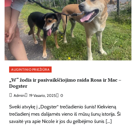
AUGINTINIO PRIEŽIŪRA
„W“ žodis ir pasivaikščiojimo raida Rosa ir Mac –
Dogster
Admin
19 Vasario, 2025
0
Sveiki atvykę į „Dogster“ trečiadienio šunis! Kiekvieną
trečiadienį mes dalijamės vieno iš mūsų šunų istorija. Ši
savaitė yra apie Nicole ir jos du gelbėjimo šunis […]