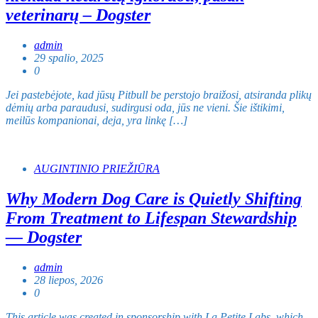
veterinarų – Dogster
admin
29 spalio, 2025
0
Jei pastebėjote, kad jūsų Pitbull be perstojo braižosi, atsiranda plikų
dėmių arba paraudusi, sudirgusi oda, jūs ne vieni. Šie ištikimi,
meilūs kompanionai, deja, yra linkę […]
AUGINTINIO PRIEŽIŪRA
Why Modern Dog Care is Quietly Shifting
From Treatment to Lifespan Stewardship
— Dogster
admin
28 liepos, 2026
0
This article was created in sponsorship with La Petite Labs, which