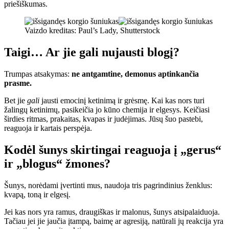
priešiškumas.
Vaizdo kreditas: Paul’s Lady, Shutterstock
Taigi… Ar jie gali nujausti blogį?
Trumpas atsakymas:
ne antgamtine, demonus aptinkančia
prasme.
Bet jie
gali
jausti emocinį ketinimą ir grėsmę. Kai kas nors turi
žalingų ketinimų, pasikeičia jo kūno chemija ir elgesys. Keičiasi
širdies ritmas, prakaitas, kvapas ir judėjimas. Jūsų šuo pastebi,
reaguoja ir kartais perspėja.
Kodėl šunys skirtingai reaguoja į „gerus“
ir „blogus“ žmones?
Šunys, norėdami įvertinti mus, naudoja tris pagrindinius ženklus:
kvapą, toną ir elgesį.
Jei kas nors yra ramus, draugiškas ir malonus, šunys atsipalaiduoja.
Tačiau jei jie jaučia įtampą, baimę ar agresiją, natūrali jų reakcija yra