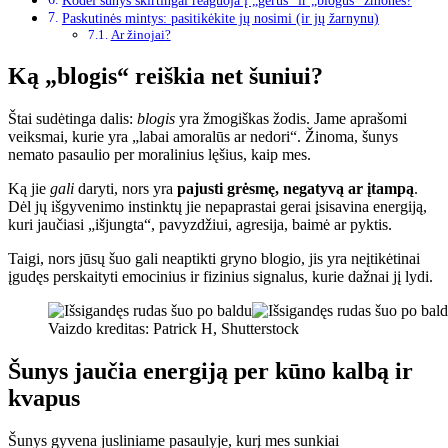
Kodėl šunys skirtingai reaguoja į „gerus“ ir „blogus“ žmones?
Paskutinės mintys: pasitikėkite jų nosimi (ir jų žarnynu)
Ar žinojai?
Ką „blogis“ reiškia net šuniui?
Štai sudėtinga dalis:
blogis
yra žmogiškas žodis. Jame aprašomi
veiksmai, kurie yra „labai amoralūs ar nedori“. Žinoma, šunys
nemato pasaulio per moralinius lęšius, kaip mes.
Ką jie
gali
daryti, nors yra
pajusti grėsmę, negatyvą ar įtampą
.
Dėl jų išgyvenimo instinktų jie nepaprastai gerai įsisavina energiją,
kuri jaučiasi „išjungta“, pavyzdžiui, agresija, baimė ar pyktis.
Taigi, nors jūsų šuo gali neaptikti gryno blogio, jis yra neįtikėtinai
įgudęs perskaityti emocinius ir fizinius signalus, kurie dažnai jį lydi.
Vaizdo kreditas: Patrick H, Shutterstock
Šunys jaučia energiją per kūno kalbą ir
kvapus
Šunys gyvena jusliniame pasaulyje, kurį mes sunkiai