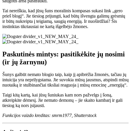
saugotis arba pasitraukti.
Tai nereiškia, kad jūsų šuns moralinis kompasas sukasi link „gero
prieš blogį“. Jie tiesiog prijungti, kad būtų išvengta galimų grėsmių
ir būtų nukreipta į teigiamą, saugią energiją. Ir nuoširdžiai? Šis
instinktas tikriausiai ne kartą išgelbėjo žmones.
Paskutinės mintys: pasitikėkite jų nosimi
(ir jų žarnynu)
Šunys galbūt nemato blogio taip, kaip jį apibrėžia žmonės, tačiau jų
intuicija yra neprilygstama. Jie suvokia mūsų jausmus, atspindi mūsų
nuotaiką ir stulbinančiai tiksliai reaguoja į mūsų emocinę „energiją“.
Taigi kitą kartą, kai jūsų šuniukas kam nors pažvelgs į šoną,
atkreipkite dėmesį. Jie nemato demonų – jie skaito kambarį ir gali
tiesiog ką nors įsijausti.
Funkcijos vaizdo kreditas: smrm1977, Shutterstock