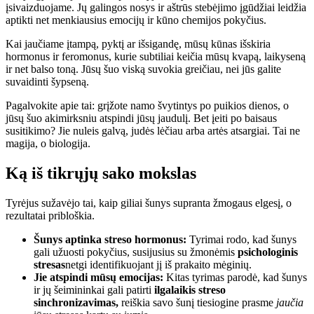
įsivaizduojame. Jų galingos nosys ir aštrūs stebėjimo įgūdžiai leidžia
aptikti net menkiausius emocijų ir kūno chemijos pokyčius.
Kai jaučiame įtampą, pyktį ar išsigandę, mūsų kūnas išskiria
hormonus ir feromonus, kurie subtiliai keičia mūsų kvapą, laikyseną
ir net balso toną. Jūsų šuo viską suvokia greičiau, nei jūs galite
suvaidinti šypseną.
Pagalvokite apie tai: grįžote namo švytintys po puikios dienos, o
jūsų šuo akimirksniu atspindi jūsų jaudulį. Bet įeiti po baisaus
susitikimo? Jie nuleis galvą, judės lėčiau arba artės atsargiai. Tai ne
magija, o biologija.
Ką iš tikrųjų sako mokslas
Tyrėjus sužavėjo tai, kaip giliai šunys supranta žmogaus elgesį, o
rezultatai pribloškia.
Šunys aptinka streso hormonus:
Tyrimai rodo, kad šunys
gali užuosti pokyčius, susijusius su žmonėmis
psichologinis
stresas
netgi identifikuojant jį iš prakaito mėginių.
Jie atspindi mūsų emocijas:
Kitas tyrimas parodė, kad šunys
ir jų šeimininkai gali patirti
ilgalaikis streso
sinchronizavimas,
reiškia savo šunį tiesiogine prasme
jaučia