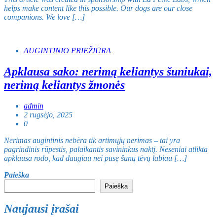
helps make content like this possible. Our dogs are our close
companions. We love […]
AUGINTINIO PRIEŽIŪRA
Apklausa sako: nerimą keliantys šuniukai,
nerimą keliantys žmonės
admin
2 rugsėjo, 2025
0
Nerimas augintinis nebėra tik artimųjų nerimas – tai yra
pagrindinis rūpestis, palaikantis savininkus naktį. Neseniai atlikta
apklausa rodo, kad daugiau nei pusę šunų tėvų labiau […]
Paieška
Paieška
Naujausi įrašai