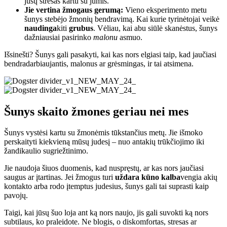
jūsų stresas kartu su jumis.
Jie vertina žmogaus gerumą:
Vieno eksperimento metu
šunys stebėjo žmonių bendravimą. Kai kurie tyrinėtojai veikė
naudinga
kiti
grubus
. Vėliau, kai abu siūlė skanėstus, šunys
dažniausiai pasirinko
malonu
asmuo.
Išsinešti? Šunys gali pasakyti, kai kas nors elgiasi taip, kad jaučiasi
bendradarbiaujantis, malonus ar grėsmingas, ir tai atsimena.
Šunys skaito žmones geriau nei mes
Šunys vystėsi kartu su žmonėmis tūkstančius metų. Jie išmoko
perskaityti kiekvieną mūsų judesį – nuo ​​antakių trūkčiojimo iki
žandikaulio sugriežtinimo.
Jie naudoja šiuos duomenis, kad nuspręstų, ar kas nors jaučiasi
saugus ar įtartinas. Jei žmogus turi
uždara kūno kalba
vengia akių
kontakto arba rodo įtemptus judesius, šunys gali tai suprasti kaip
pavojų.
Taigi, kai jūsų šuo loja ant ką nors naujo, jis gali suvokti ką nors
subtilaus, ko praleidote. Ne blogis, o diskomfortas, stresas ar