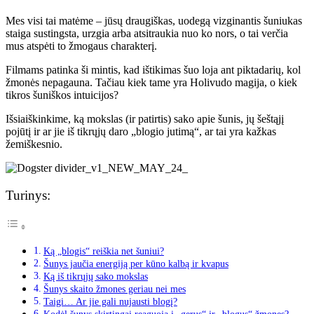
Mes visi tai matėme – jūsų draugiškas, uodegą vizginantis šuniukas
staiga sustingsta, urzgia arba atsitraukia nuo ko nors, o tai verčia
mus atspėti to žmogaus charakterį.
Filmams patinka ši mintis, kad ištikimas šuo loja ant piktadarių, kol
žmonės nepagauna. Tačiau kiek tame yra Holivudo magija, o kiek
tikros šuniškos intuicijos?
Išsiaiškinkime, ką mokslas (ir patirtis) sako apie šunis, jų šeštąjį
pojūtį ir ar jie iš tikrųjų daro „blogio jutimą“, ar tai yra kažkas
žemiškesnio.
Turinys:
Ką „blogis“ reiškia net šuniui?
Šunys jaučia energiją per kūno kalbą ir kvapus
Ką iš tikrųjų sako mokslas
Šunys skaito žmones geriau nei mes
Taigi… Ar jie gali nujausti blogį?