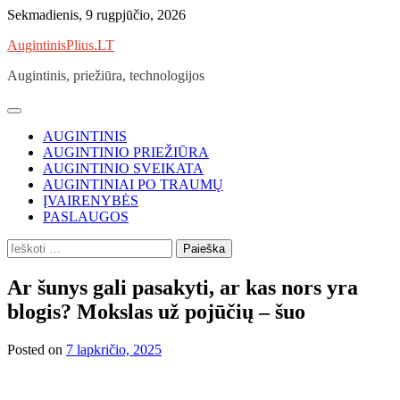
Skip
Sekmadienis, 9 rugpjūčio, 2026
to
AugintinisPlius.LT
content
Augintinis, priežiūra, technologijos
AUGINTINIS
AUGINTINIO PRIEŽIŪRA
AUGINTINIO SVEIKATA
AUGINTINIAI PO TRAUMŲ
ĮVAIRENYBĖS
PASLAUGOS
Ieškoti:
Ar šunys gali pasakyti, ar kas nors yra
blogis? Mokslas už pojūčių – šuo
Posted on
7 lapkričio, 2025