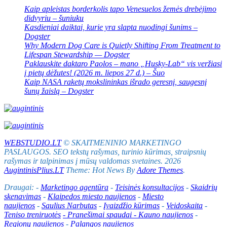
Kaip apleistas borderkolis tapo Venesuelos žemės drebėjimo
didvyriu – šuniuku
Kasdieniai daiktai, kurie yra slapta nuodingi šunims –
Dogster
Why Modern Dog Care is Quietly Shifting From Treatment to
Lifespan Stewardship — Dogster
Paklauskite daktaro Paolos – mano „Husky-Lab“ vis veržiasi
į pietų dėžutes! (2026 m. liepos 27 d.) – Šuo
Kaip NASA raketų mokslininkas išrado geresnį, saugesnį
šunų žaislą – Dogster
WEBSTUDIO.LT
© SKAITMENINIO MARKETINGO
PASLAUGOS. SEO tekstų rašymas, turinio kūrimas, straipsnių
rašymas ir talpinimas į mūsų valdomas svetaines. 2026
AugintinisPlius.LT
Theme: Hot News By
Adore Themes
.
Draugai: -
Marketingo agentūra
-
Teisinės konsultacijos
-
Skaidrių
skenavimas
-
Klaipedos miesto naujienos
-
Miesto
naujienos
-
Saulius Narbutas
-
Įvaizdžio kūrimas
-
Veidoskaita
-
Teniso treniruotės
- Pranešimai spaudai -
Kauno naujienos
-
Regionų naujienos
-
Palangos naujienos