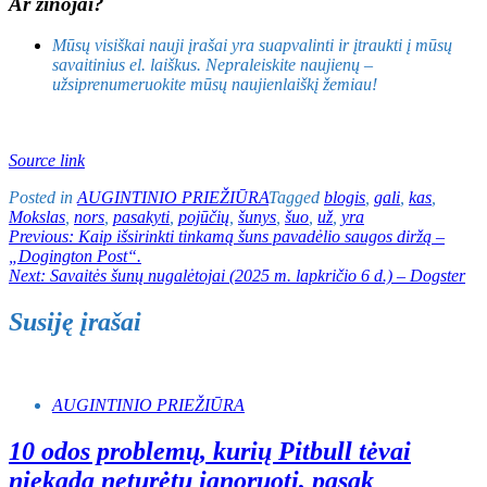
Ar žinojai?
Mūsų visiškai nauji įrašai yra suapvalinti ir įtraukti į mūsų
savaitinius el. laiškus. Nepraleiskite naujienų –
užsiprenumeruokite mūsų naujienlaiškį žemiau!
Source link
Posted in
AUGINTINIO PRIEŽIŪRA
Tagged
blogis
,
gali
,
kas
,
Mokslas
,
nors
,
pasakyti
,
pojūčių
,
šunys
,
šuo
,
už
,
yra
Navigacija
Previous:
Kaip išsirinkti tinkamą šuns pavadėlio saugos diržą –
„Dogington Post“.
tarp
Next:
Savaitės šunų nugalėtojai (2025 m. lapkričio 6 d.) – Dogster
įrašų
Susiję įrašai
AUGINTINIO PRIEŽIŪRA
10 odos problemų, kurių Pitbull tėvai
niekada neturėtų ignoruoti, pasak