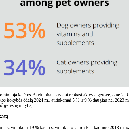
 dominuoja katėms. Savininkai aktyviai renkasi aktyvią gerovę, o ne lau
sios kokybės ėdalą 2024 m., atitinkamai 5 % ir 9 % daugiau nei 2023 m
už geresnę mitybą.
katą
nų savininkų ir 19 % kačių savininkų, o tai reiškia, kad nuo 2018 m. p