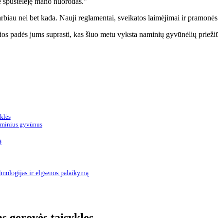
te spustelėję mano nuorodas.”
biau nei bet kada. Nauji reglamentai, sveikatos laimėjimai ir pramonės
 padės jums suprasti, kas šiuo metu vyksta naminių gyvūnėlių priežiūro
klės
aminius gyvūnus
ą
hnologijas ir elgsenos palaikymą
s gerovės taisykles