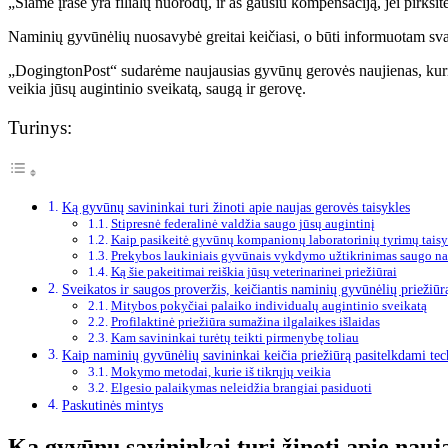
„Šiame įraše yra filialų nuorodų, ir aš gausiu kompensaciją, jei pirksi
Naminių gyvūnėlių nuosavybė greitai keičiasi, o būti informuotam svar
„DogingtonPost“ sudarėme naujausias gyvūnų gerovės naujienas, kurios
veikia jūsų augintinio sveikatą, saugą ir gerovę.
Turinys:
Ką gyvūnų savininkai turi žinoti apie naujas gerovės taisykles
Stipresnė federalinė valdžia saugo jūsų augintinį
Kaip pasikeitė gyvūnų kompanionų laboratorinių tyrimų taisy
Prekybos laukiniais gyvūnais vykdymo užtikrinimas saugo n
Ką šie pakeitimai reiškia jūsų veterinarinei priežiūrai
Sveikatos ir saugos proveržis, keičiantis naminių gyvūnėlių priežiūr
Mitybos pokyčiai palaiko individualų augintinio sveikatą
Profilaktinė priežiūra sumažina ilgalaikes išlaidas
Kam savininkai turėtų teikti pirmenybę toliau
Kaip naminių gyvūnėlių savininkai keičia priežiūrą pasitelkdami tec
Mokymo metodai, kurie iš tikrųjų veikia
Elgesio palaikymas neleidžia brangiai pasiduoti
Paskutinės mintys
Ką gyvūnų savininkai turi žinoti apie nauja