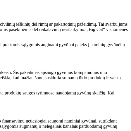
linių ieškinių dėl rimtų ar pakartotinių pažeidimų. Tai svarbu jums
ealiomis pasekmėmis dėl reikalavimų nesilaikymo. „Big Cat“ visuomenės
 kad prastomis sąlygomis auginami gyvūnai pateks į naminių gyvūnėlių
pakeisti. Šis pakeitimas apsaugo gyvūnus kompanionus nuo
iškia, kad mažiau šunų susiduria su namų ūkio produktų ir vaistų
ažina produktų saugos tyrimuose naudojamų gyvūnų skaičių. Kai
o finansavimu netiesiogiai saugomi naminiai gyvūnai, sutrikdant
s sąlygomis auginamų ir nelegaliais kanalais parduodamų gyvūnų