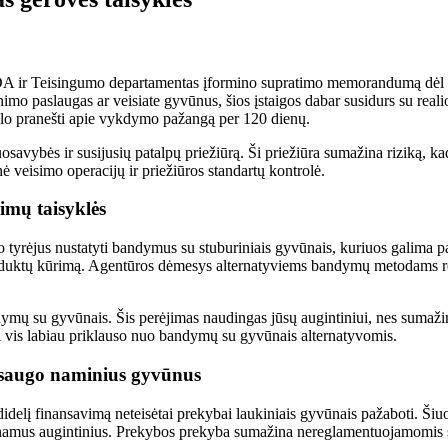
A ir Teisingumo departamentas įformino supratimo memorandumą dėl civi
inimo paslaugas ar veisiate gyvūnus, šios įstaigos dabar susidurs su r
alo pranešti apie vykdymo pažangą per 120 dienų.
osavybės ir susijusių patalpų priežiūrą. Ši priežiūra sumažina riziką,
nė veisimo operacijų ir priežiūros standartų kontrolė.
imų taisyklės
tyrėjus nustatyti bandymus su stuburiniais gyvūnais, kuriuos galima 
 produktų kūrimą. Agentūros dėmesys alternatyviems bandymų metodams re
andymų su gyvūnais. Šis perėjimas naudingas jūsų augintiniui, nes sum
uri vis labiau priklauso nuo bandymų su gyvūnais alternatyvomis.
 saugo naminius gyvūnus
delį finansavimą neteisėtai prekybai laukiniais gyvūnais pažaboti. Šiu
auginamus augintinius. Prekybos prekyba sumažina nereglamentuojamomi