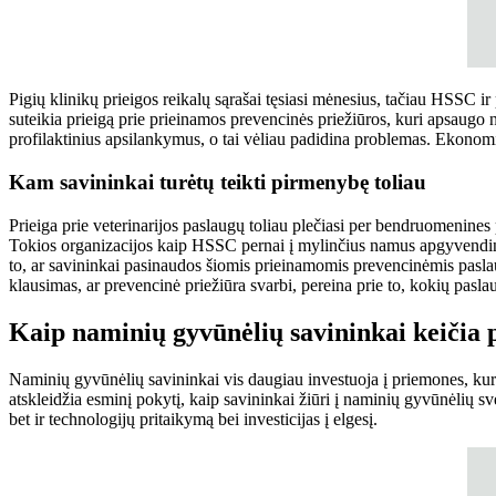
Pigių klinikų prieigos reikalų sąrašai tęsiasi mėnesius, tačiau HSSC 
suteikia prieigą prie prieinamos prevencinės priežiūros, kuri apsaugo 
profilaktinius apsilankymus, o tai vėliau padidina problemas. Ekonomi
Kam savininkai turėtų teikti pirmenybę toliau
Prieiga prie veterinarijos paslaugų toliau plečiasi per bendruomenines pr
Tokios organizacijos kaip HSSC pernai į mylinčius namus apgyvendino
to, ar savininkai pasinaudos šiomis prieinamomis prevencinėmis paslau
klausimas, ar prevencinė priežiūra svarbi, pereina prie to, kokių paslau
Kaip naminių gyvūnėlių savininkai keičia p
Naminių gyvūnėlių savininkai vis daugiau investuoja į priemones, kurio
atskleidžia esminį pokytį, kaip savininkai žiūri į naminių gyvūnėlių sv
bet ir technologijų pritaikymą bei investicijas į elgesį.