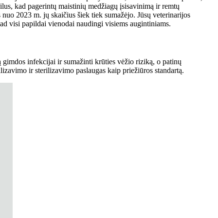
ilus, kad pagerintų maistinių medžiagų įsisavinimą ir remtų
 nuo 2023 m. jų skaičius šiek tiek sumažėjo. Jūsų veterinarijos
kad visi papildai vienodai naudingi visiems augintiniams.
ą gimdos infekcijai ir sumažinti krūties vėžio riziką, o patinų
lizavimo ir sterilizavimo paslaugas kaip priežiūros standartą.