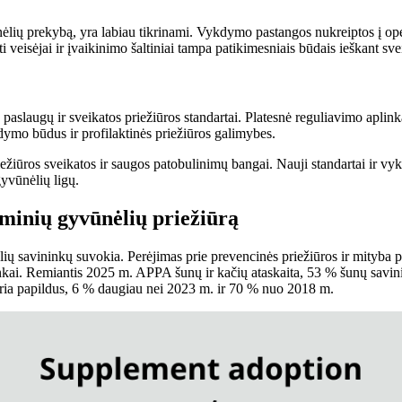
ėlių prekybą, yra labiau tikrinami. Vykdymo pastangos nukreiptos į ope
i veisėjai ir įvaikinimo šaltiniai tampa patikimesniais būdais ieškant sve
jos paslaugų ir sveikatos priežiūros standartai. Platesnė reguliavimo ap
gydymo būdus ir profilaktinės priežiūros galimybes.
iežiūros sveikatos ir saugos patobulinimų bangai. Nauji standartai ir 
gyvūnėlių ligų.
aminių gyvūnėlių priežiūrą
 savininkų suvokia. Perėjimas prie prevencinės priežiūros ir mityba pag
nkai. Remiantis 2025 m. APPA šunų ir kačių ataskaita, 53 % šunų savini
ia papildus, 6 % daugiau nei 2023 m. ir 70 % nuo 2018 m.