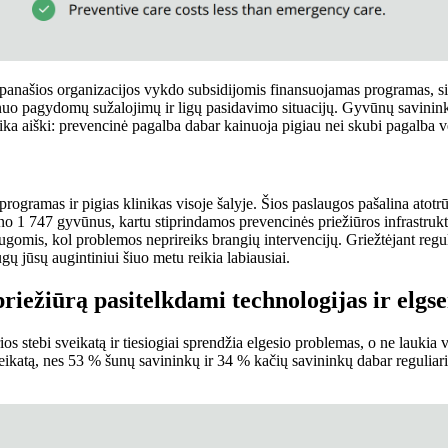
ir panašios organizacijos vykdo subsidijomis finansuojamas programas, 
nuo pagydomų sužalojimų ir ligų pasidavimo situacijų. Gyvūnų savininkai,
ka aiški: prevencinė pagalba dabar kainuoja pigiau nei skubi pagalba v
ogramas ir pigias klinikas visoje šalyje. Šios paslaugos pašalina atotrūkį 
 1 747 gyvūnus, kartu stiprindamos prevencinės priežiūros infrastruk
gomis, kol problemos neprireiks brangių intervencijų. Griežtėjant regul
gų jūsų augintiniui šiuo metu reikia labiausiai.
riežiūrą pasitelkdami technologijas ir elg
s stebi sveikatą ir tiesiogiai sprendžia elgesio problemas, o ne laukia
eikatą, nes 53 % šunų savininkų ir 34 % kačių savininkų dabar reguliariai