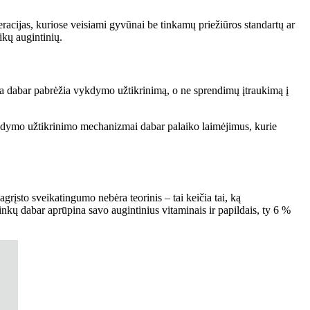
racijas, kuriose veisiami gyvūnai be tinkamų priežiūros standartų ar
ikų augintinių.
linka dabar pabrėžia vykdymo užtikrinimą, o ne sprendimų įtraukimą į
vykdymo užtikrinimo mechanizmai dabar palaiko laimėjimus, kurie
rįsto sveikatingumo nebėra teorinis – tai keičia tai, ką
nkų dabar aprūpina savo augintinius vitaminais ir papildais, ty 6 %