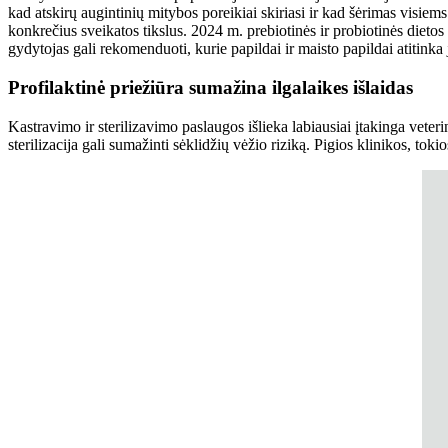
kad atskirų augintinių mitybos poreikiai skiriasi ir kad šėrimas visie
konkrečius sveikatos tikslus. 2024 m. prebiotinės ir probiotinės dieto
gydytojas gali rekomenduoti, kurie papildai ir maisto papildai atitinka
Profilaktinė priežiūra sumažina ilgalaikes išlaidas
Kastravimo ir sterilizavimo paslaugos išlieka labiausiai įtakinga veterin
sterilizacija gali sumažinti sėklidžių vėžio riziką. Pigios klinikos, t