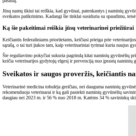
pasiūlą.
Jūsų namų ūkiui tai reiškia, kad gyvūnai, patenkantys į naminių gyvūn
sveikatos patikrinimo. Kadangi šie tinklai susiduria su spaudimu, teisėt
Ką šie pakeitimai reiškia jūsų veterinarinei priežiūrai
Keičiantis federaliniams prioritetams, keičiasi prieiga prie veterinari
sąrašą, o tai turi įtakos tam, kaip veterinariniai tyrimai kuria naujus 
Šie reguliavimo pokyčiai sukuria pagrindą kitai naminių gyvūnėlių pr
keičia veterinarijos gydytojų elgesį ir prevenciją nuo įprastų naminių 
Sveikatos ir saugos proveržis, keičiantis n
Veterinarinė medicina tobulėja greičiau, nei dauguma naminių gyvūnėlių
rekomenduoja veterinarai ir ką gali pasiekti naminių gyvūnėlių savini
daugiau nei 2023 m. ir 56 % nuo 2018 m. Katėms 34 % savininkų skir