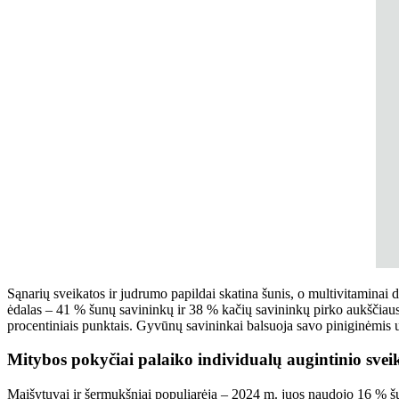
Sąnarių sveikatos ir judrumo papildai skatina šunis, o multivitaminai
ėdalas – 41 % šunų savininkų ir 38 % kačių savininkų pirko aukščiau
procentiniais punktais. Gyvūnų savininkai balsuoja savo piniginėmis 
Mitybos pokyčiai palaiko individualų augintinio svei
Maišytuvai ir šermukšniai populiarėja – 2024 m. juos naudojo 16 % šu