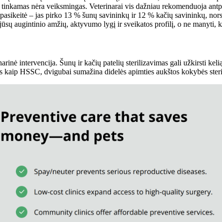
ms tinkamas nėra veiksmingas. Veterinarai vis dažniau rekomenduoja antp
s pasikeitė – jas pirko 13 % šunų savininkų ir 12 % kačių savininkų, nors
 jūsų augintinio amžių, aktyvumo lygį ir sveikatos profilį, o ne manyti, 
arinė intervencija. Šunų ir kačių patelių sterilizavimas gali užkirsti keli
okios kaip HSSC, dvigubai sumažina didelės apimties aukštos kokybės steri