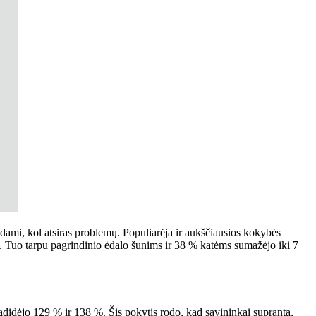
kdami, kol atsiras problemų. Populiarėja ir aukščiausios kokybės
. Tuo tarpu pagrindinio ėdalo šunims ir 38 % katėms sumažėjo iki 7
adidėjo 129 % ir 138 %. Šis pokytis rodo, kad savininkai supranta,