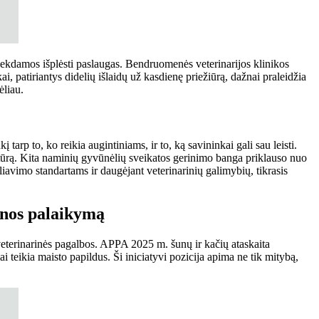
siekdamos išplėsti paslaugas. Bendruomenės veterinarijos klinikos
 patiriantys didelių išlaidų už kasdienę priežiūrą, dažnai praleidžia
ėliau.
tarp to, ko reikia augintiniams, ir to, ką savininkai gali sau leisti.
tūrą. Kita naminių gyvūnėlių sveikatos gerinimo banga priklauso nuo
iavimo standartams ir daugėjant veterinarinių galimybių, tikrasis
senos palaikymą
 veterinarinės pagalbos. APPA 2025 m. šunų ir kačių ataskaita
 teikia maisto papildus. Ši iniciatyvi pozicija apima ne tik mitybą,