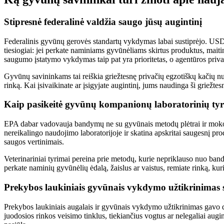
Stipresnė federalinė valdžia saugo jūsų augintinį
Federalinis gyvūnų gerovės standartų vykdymas labai sustiprėjo. USD
tiesiogiai: jei perkate naminiams gyvūnėliams skirtus produktus, mait
saugumo įstatymo vykdymas taip pat yra prioritetas, o agentūros priv
Gyvūnų savininkams tai reiškia griežtesnę privačių egzotiškų kačių nu
rinką. Kai įsivaikinate ar įsigyjate augintinį, jums naudinga ši griežtes
Kaip pasikeitė gyvūnų kompanionų laboratorinių tyr
EPA dabar vadovauja bandymų ne su gyvūnais metodų plėtrai ir moko 
nereikalingo naudojimo laboratorijoje ir skatina apskritai saugesnį
saugos vertinimais.
Veterinariniai tyrimai pereina prie metodų, kurie nepriklauso nuo b
perkate naminių gyvūnėlių ėdalą, žaislus ar vaistus, remiate rinką, k
Prekybos laukiniais gyvūnais vykdymo užtikrinimas
Prekybos laukiniais augalais ir gyvūnais vykdymo užtikrinimas gavo di
juodosios rinkos veisimo tinklus, tiekiančius vogtus ar nelegaliai 