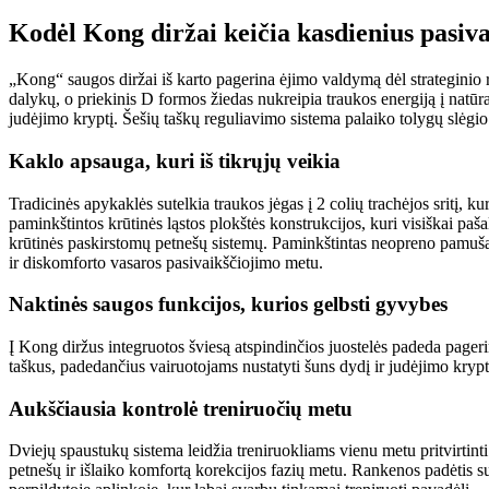
Kodėl Kong diržai keičia kasdienius pasiv
„Kong“ saugos diržai iš karto pagerina ėjimo valdymą dėl strateginio r
dalykų, o priekinis D formos žiedas nukreipia traukos energiją į natūr
judėjimo kryptį. Šešių taškų reguliavimo sistema palaiko tolygų slėgio 
Kaklo apsauga, kuri iš tikrųjų veikia
Tradicinės apykaklės sutelkia traukos jėgas į 2 colių trachėjos sritį, ku
paminkštintos krūtinės ląstos plokštės konstrukcijos, kuri visiškai pa
krūtinės paskirstomų petnešų sistemų. Paminkštintas neopreno pamušal
ir diskomforto vasaros pasivaikščiojimo metu.
Naktinės saugos funkcijos, kurios gelbsti gyvybes
Į Kong diržus integruotos šviesą atspindinčios juostelės padeda pager
taškus, padedančius vairuotojams nustatyti šuns dydį ir judėjimo kryptį
Aukščiausia kontrolė treniruočių metu
Dviejų spaustukų sistema leidžia treniruokliams vienu metu pritvirtinti 
petnešų ir išlaiko komfortą korekcijos fazių metu. Rankenos padėtis su