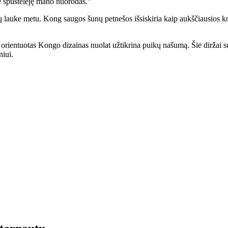
te spustelėję mano nuorodas.”
ių lauke metu. Kong saugos šunų petnešos išsiskiria kaip aukščiausios 
rientuotas Kongo dizainas nuolat užtikrina puikų našumą. Šie diržai s
niui.