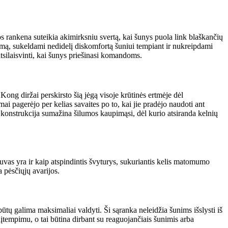
s rankena suteikia akimirksniu svertą, kai šunys puola link blaškančių
mpimą, sukeldami nedidelį diskomfortą šuniui tempiant ir nukreipdami
atsilaisvinti, kai šunys priešinasi komandoms.
 Kong diržai perskirsto šią jėgą visoje krūtinės ertmėje dėl
i pagerėjo per kelias savaites po to, kai jie pradėjo naudoti ant
konstrukcija sumažina šilumos kaupimąsi, dėl kurio atsiranda kelnių
vas yra ir kaip atspindintis švyturys, sukuriantis kelis matomumo
 pėsčiųjų avarijos.
būtų galima maksimaliai valdyti. Ši sąranka neleidžia šunims išslysti iš
 įtempimu, o tai būtina dirbant su reaguojančiais šunimis arba