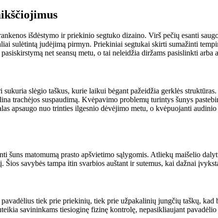
aikščiojimus
ankenos išdėstymo ir priekinio segtuko dizaino. Virš pečių esanti saugo
aliai sulėtintą judėjimą pirmyn. Priekiniai segtukai skirti sumažinti te
pasiskirstymą net seansų metu, o tai neleidžia diržams pasislinkti arba 
ri sukuria slėgio taškus, kurie laikui bėgant pažeidžia gerklės struktūras.
šalina trachėjos suspaudimą. Kvėpavimo problemų turintys šunys pastebima
as apsaugo nuo trinties ilgesnio dėvėjimo metu, o kvėpuojanti audinio 
inti šuns matomumą prasto apšvietimo sąlygomis. Atliekų maišelio dalytu
. Šios savybės tampa itin svarbios auštant ir sutemus, kai dažnai įvyksta
pavadėlius tiek prie priekinių, tiek prie užpakalinių jungčių taškų, kad 
teikia savininkams tiesioginę fizinę kontrolę, nepasikliaujant pavadėlio