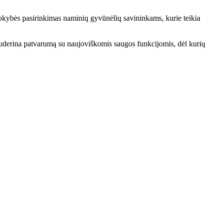
kokybės pasirinkimas naminių gyvūnėlių savininkams, kurie teikia
uderina patvarumą su naujoviškomis saugos funkcijomis, dėl kurių