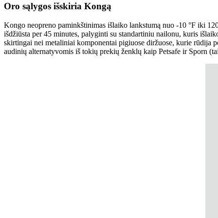
Oro sąlygos išskiria Kongą
Kongo neopreno paminkštinimas išlaiko lankstumą nuo -10 °F iki 120 °F
išdžiūsta per 45 minutes, palyginti su standartiniu nailonu, kuris iš
skirtingai nei metaliniai komponentai pigiuose diržuose, kurie rūdija
audinių alternatyvomis iš tokių prekių ženklų kaip Petsafe ir Sporn (tai