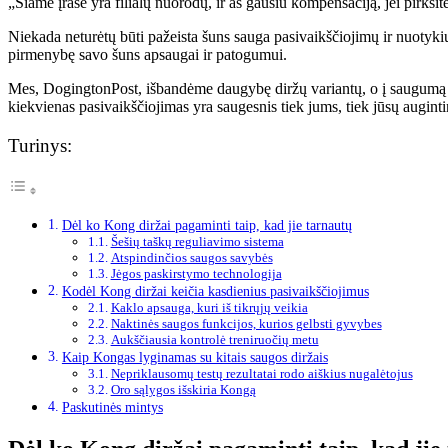
„Šiame įraše yra filialų nuorodų, ir aš gausiu kompensaciją, jei pirksi
Niekada neturėtų būti pažeista šuns sauga pasivaikščiojimų ir nuotyk
pirmenybę savo šuns apsaugai ir patogumui.
Mes, DogingtonPost, išbandėme daugybę diržų variantų, o į saugumą o
kiekvienas pasivaikščiojimas yra saugesnis tiek jums, tiek jūsų auginti
Turinys:
Dėl ko Kong diržai pagaminti taip, kad jie tarnautų
Šešių taškų reguliavimo sistema
Atspindinčios saugos savybės
Jėgos paskirstymo technologija
Kodėl Kong diržai keičia kasdienius pasivaikščiojimus
Kaklo apsauga, kuri iš tikrųjų veikia
Naktinės saugos funkcijos, kurios gelbsti gyvybes
Aukščiausia kontrolė treniruočių metu
Kaip Kongas lyginamas su kitais saugos diržais
Nepriklausomų testų rezultatai rodo aiškius nugalėtojus
Oro sąlygos išskiria Kongą
Paskutinės mintys