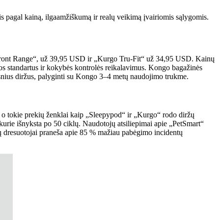
ais pagal kainą, ilgaamžiškumą ir realų veikimą įvairiomis sąlygomis.
r Front Range“, už 39,95 USD ir „Kurgo Tru-Fit“ už 34,95 USD. Kainų
gos standartus ir kokybės kontrolės reikalavimus. Kongo bagažinės
gesnius diržus, palyginti su Kongo 3–4 metų naudojimo trukme.
 o tokie prekių ženklai kaip „Sleepypod“ ir „Kurgo“ rodo diržų
urie išnyksta po 50 ciklų. Naudotojų atsiliepimai apie „PetSmart“
nų dresuotojai praneša apie 85 % mažiau pabėgimo incidentų