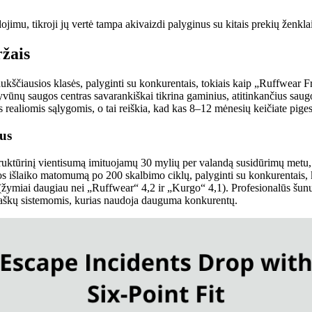
ojimu, tikroji jų vertė tampa akivaizdi palyginus su kitais prekių ženkl
ržais
aukščiausios klasės, palyginti su konkurentais, tokiais kaip „Ruffwea
yvūnų saugos centras savarankiškai tikrina gaminius, atitinkančius sau
s realiomis sąlygomis, o tai reiškia, kad kas 8–12 mėnesių keičiate pi
jus
truktūrinį vientisumą imituojamų 30 mylių per valandą susidūrimų metu,
s išlaiko matomumą po 200 skalbimo ciklų, palyginti su konkurentais, k
 (žymiai daugiau nei „Ruffwear“ 4,2 ir „Kurgo“ 4,1). Profesionalūs šu
 taškų sistemomis, kurias naudoja dauguma konkurentų.