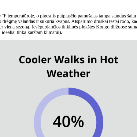
 temperatūroje, o pigesnis putplasčio pamušalas tampa standus šaltu oru
laiko drėgmę valandas ir sukuria kvapus. Atsparumo druskai testai rodo, 
 per vieną sezoną. Kvėpuojančios tinklinės plokštės Kongo diržuose sum
 idealiai tinka karštam klimatui).