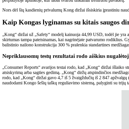
perpildytoje aplinkoje, kur labai svarbu tinkamai treniruoti pavadėlį.
Nors dėl šių kasdienių privalumų Kong diržai išsiskiria įprastiniu naud
Kaip Kongas lyginamas su kitais saugos di
„Kong“ diržai už „Safety“ modelį kainuoja 44,99 USD, todėl jie yra 
skirtumas tampa pateisinamas, kai nagrinėjate patvarumo rodiklius. G
balistinio nailono konstrukcija 300 % pralenkia standartines medžiaga
Nepriklausomų testų rezultatai rodo aiškius nugalėto
„Consumer Reports“ avarijos testai rodo, kad „Kong“ diržai išlaiko s
atsiskyrimą arba sagties gedimą. „Kong“ diržų atspindinčios medžiago
rodo, kad „Kong“ diržai gavo 4,7 iš 5 žvaigždučių iš 2 847 apžvalgų
naudodami Kongo šešių taškų reguliavimo sistemą, palyginti su trijų