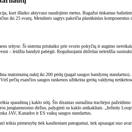
 tarnautų
ija, kuri išlaiko aktyvaus naudojimo metus. Bagažui tinkamas balistini
ančius iki 25 svarų. Metalinės sagtys pakeičia plastikinius komponentus
ens srityse. Ši sistema prisitaiko prie svorio pokyčių ir augimo nereikal
vesni – leidžia bandyti pabėgti. Reguliuojami dirželiai neleidžia susisuk
didina matomumą naktį iki 200 pėdų (pagal saugos bandymų standartus). At
 Virš pečių esančios saugos rankenos užtikrina greitą valdymą netikėtos
lkia spaudimą į kaklo sritį. Šis dizainas sumažina trachėjos pažeidimo r
garos jungiamuosius diržus, palyginti su kaklo antkakliais. „Infinity Lo
titinka JAV, Kanados ir ES vaikų saugos standartus.
kuri teikia pirmenybę tiek kasdieniam patogumui, tiek apsaugai nuo avarin