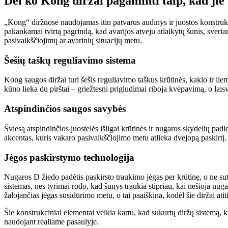
Dėl ko Kong diržai pagaminti taip, kad jie
„Kong“ diržuose naudojamas itin patvarus audinys ir juostos konstrukc
pakankamai tvirtą pagrindą, kad avarijos atveju atlaikytų šunis, sveri
pasivaikščiojimų ar avarinių situacijų metu.
Šešių taškų reguliavimo sistema
Kong saugos diržai turi šešis reguliavimo taškus krūtinės, kaklo ir liem
kūno lieka du pirštai – griežtesni prigludimai riboja kvėpavimą, o lais
Atspindinčios saugos savybės
Šviesą atspindinčios juostelės išilgai krūtinės ir nugaros skydelių pa
akcentas, kuris vakaro pasivaikščiojimo metu atlieka dvejopą paskirtį.
Jėgos paskirstymo technologija
Nugaros D žiedo padėtis paskirsto traukimo jėgas per krūtinę, o ne sute
sistemas, nes tyrimai rodo, kad šunys traukia stipriau, kai nešioja nu
žalojančias jėgas susidūrimo metu, o tai paaiškina, kodėl šie diržai a
Šie konstrukciniai elementai veikia kartu, kad sukurtų diržų sistemą, 
naudojant realiame pasaulyje.