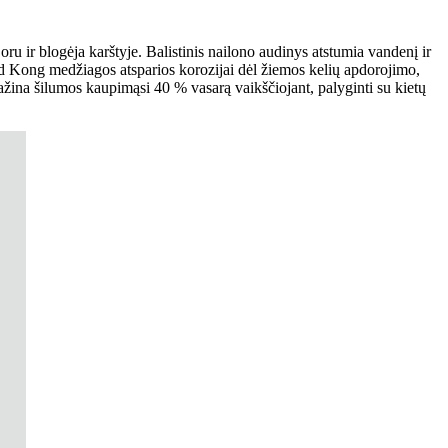
 ir blogėja karštyje. Balistinis nailono audinys atstumia vandenį ir
kad Kong medžiagos atsparios korozijai dėl žiemos kelių apdorojimo,
ažina šilumos kaupimąsi 40 % vasarą vaikščiojant, palyginti su kietų