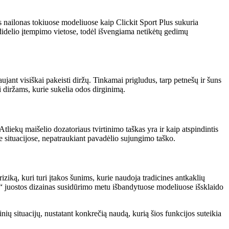
s nailonas tokiuose modeliuose kaip Clickit Sport Plus sukuria
 didelio įtempimo vietose, todėl išvengiama netikėtų gedimų
aujant visiškai pakeisti diržų. Tinkamai prigludus, tarp petnešų ir šuns
ti diržams, kurie sukelia odos dirginimą.
liekų maišelio dozatoriaus tvirtinimo taškas yra ir kaip atspindintis
e situacijose, nepatraukiant pavadėlio sujungimo taško.
iziką, kuri turi įtakos šunims, kurie naudoja tradicines antkaklių
op“ juostos dizainas susidūrimo metu išbandytuose modeliuose išsklaido
ių situacijų, nustatant konkrečią naudą, kurią šios funkcijos suteikia