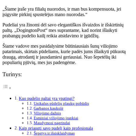
„Šiame įraše yra filialų nuorodos, ir man bus kompensuota, jei
įsigysite pirkinį spustelėjus mano nuorodas.“
Pudeliai yra žinomi dėl savo elegantiškos išvaizdos ir išskirtinių
paltų. „DogingtonPost“ mes suprantame, kad norint išlaikyti
prabangų pudelio kailį reikia atsidavimo ir įgūdžių.
Šiame vadove mes pasidalysime būtiniausiais šunų viliojimo
patarimais, skirtais pūdeliams, kurie padės jums išlaikyti pūkuotą
draugą, atrodantį ir jausdamiesi geriausiai. Nuo šepetėlių iki
populiarių pjūvių, mes jus padengėme.
Turinys:
Kuo pudelio paltai yra ypatingi?
Unikalus pūdelių plaukų pobūdis
Garbanos kaukolė
Viliojimo dažnis
Esminiai viliojimo įrankiai
Maudymosi pagrindai
Kaip priaugti savo pudelį kaip profesionalą
Šepetys ir išsisklaidymas