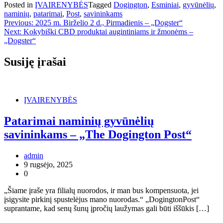
Posted in
ĮVAIRENYBĖS
Tagged
Dogington
,
Esminiai
,
gyvūnėlių
,
naminių
,
patarimai
,
Post
,
savininkams
Navigacija
Previous:
2025 m. Birželio 2 d., Pirmadienis – „Dogster“
Next:
Kokybiški CBD produktai augintiniams ir žmonėms –
tarp
„Dogster“
įrašų
Susiję įrašai
ĮVAIRENYBĖS
Patarimai naminių gyvūnėlių
savininkams – „The Dogington Post“
admin
9 rugsėjo, 2025
0
„Šiame įraše yra filialų nuorodos, ir man bus kompensuota, jei
įsigysite pirkinį spustelėjus mano nuorodas.“ „DogingtonPost“
suprantame, kad senų šunų įpročių laužymas gali būti iššūkis […]