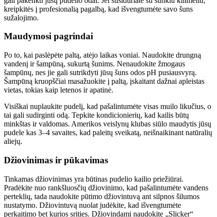
gali pakenkti jūsų pudelio odai. Jei susiduriate su sunkiu kilimėliu,
kreipkitės į profesionalią pagalbą, kad išvengtumėte savo šuns
sužalojimo.
Maudymosi pagrindai
Po to, kai paslėpėte paltą, atėjo laikas voniai. Naudokite drungną
vandenį ir šampūną, sukurtą šunims. Nenaudokite žmogaus
šampūnų, nes jie gali sutrikdyti jūsų šuns odos pH pusiausvyrą.
Šampūną kruopščiai masažuokite į paltą, įskaitant dažnai apleistas
vietas, tokias kaip letenos ir apatinė.
Visiškai nuplaukite pudelį, kad pašalintumėte visas muilo likučius, o
tai gali sudirginti odą. Tepkite kondicionierių, kad kailis būtų
minkštas ir valdomas. Amerikos veislynų klubas siūlo maudytis jūsų
pudele kas 3–4 savaites, kad paleitų sveikatą, neišnaikinant natūralių
aliejų.
Džiovinimas ir pūkavimas
Tinkamas džiovinimas yra būtinas pudelio kailio priežiūrai.
Pradėkite nuo rankšluosčių džiovinimo, kad pašalintumėte vandens
perteklių, tada naudokite pūtimo džiovintuvą ant silpnos šilumos
nustatymo. Džiovintuvą nuolat judėkite, kad išvengtumėte
perkaitimo bet kurios srities. Džiovindami naudokite „Slicker“