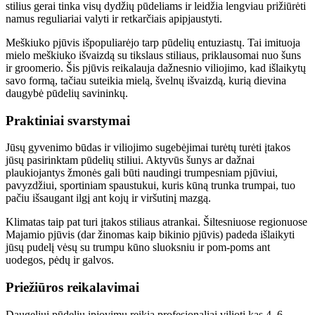
stilius gerai tinka visų dydžių pūdeliams ir leidžia lengviau prižiūrėti
namus reguliariai valyti ir retkarčiais apipjaustyti.
Meškiuko pjūvis išpopuliarėjo tarp pūdelių entuziastų. Tai imituoja
mielo meškiuko išvaizdą su tikslaus stiliaus, priklausomai nuo šuns
ir groomerio. Šis pjūvis reikalauja dažnesnio viliojimo, kad išlaikytų
savo formą, tačiau suteikia mielą, švelnų išvaizdą, kurią dievina
daugybė pūdelių savininkų.
Praktiniai svarstymai
Jūsų gyvenimo būdas ir viliojimo sugebėjimai turėtų turėti įtakos
jūsų pasirinktam pūdelių stiliui. Aktyvūs šunys ar dažnai
plaukiojantys žmonės gali būti naudingi trumpesniam pjūviui,
pavyzdžiui, sportiniam spaustukui, kuris kūną trunka trumpai, tuo
pačiu išsaugant ilgį ant kojų ir viršutinį mazgą.
Klimatas taip pat turi įtakos stiliaus atrankai. Šiltesniuose regionuose
Majamio pjūvis (dar žinomas kaip bikinio pjūvis) padeda išlaikyti
jūsų pudelį vėsų su trumpu kūno sluoksniu ir pom-poms ant
uodegos, pėdų ir galvos.
Priežiūros reikalavimai
Daugeliui pūdelių įpjovimų reikia profesionaliai vilioti kas 4–6