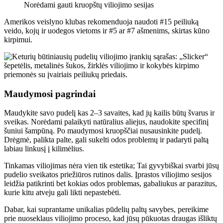
Norėdami gauti kruopštų viliojimo sesijas
Amerikos veislyno klubas rekomenduoja naudoti #15 peiliuką
veido, kojų ir uodegos vietoms ir #5 ar #7 ašmenims, skirtas kūno
kirpimui.
Maudymosi pagrindai
Maudykite savo pudelį kas 2–3 savaites, kad jų kailis būtų švarus ir
sveikas. Norėdami palaikyti natūralius aliejus, naudokite specifinį
šuniui šampūną. Po maudymosi kruopščiai nusausinkite pudelį.
Drėgmė, palikta palte, gali sukelti odos problemų ir padaryti paltą
labiau linkusį į kilimėlius.
Tinkamas viliojimas nėra vien tik estetika; Tai gyvybiškai svarbi jūsų
pudelio sveikatos priežiūros rutinos dalis. Įprastos viliojimo sesijos
leidžia patikrinti bet kokias odos problemas, gabaliukus ar parazitus,
kurie kitu atveju gali likti nepastebėti.
Dabar, kai suprantame unikalias pūdelių paltų savybes, pereikime
prie nuoseklaus viliojimo proceso, kad jūsų pūkuotas draugas išliktų