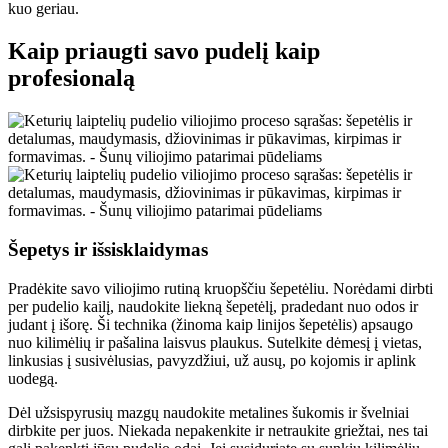
kuo geriau.
Kaip priaugti savo pudelį kaip
profesionalą
Šepetys ir išsisklaidymas
Pradėkite savo viliojimo rutiną kruopščiu šepetėliu. Norėdami dirbti
per pudelio kailį, naudokite liekną šepetėlį, pradedant nuo odos ir
judant į išorę. Ši technika (žinoma kaip linijos šepetėlis) apsaugo
nuo kilimėlių ir pašalina laisvus plaukus. Sutelkite dėmesį į vietas,
linkusias į susivėlusias, pavyzdžiui, už ausų, po kojomis ir aplink
uodegą.
Dėl užsispyrusių mazgų naudokite metalines šukomis ir švelniai
dirbkite per juos. Niekada nepakenkite ir netraukite griežtai, nes tai