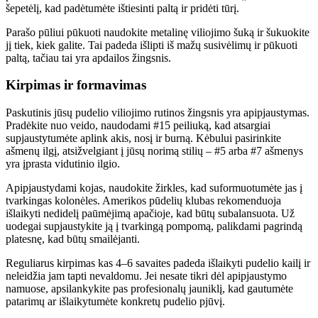
šepetėlį, kad padėtumėte ištiesinti paltą ir pridėti tūrį.
Parašo pūliui pūkuoti naudokite metalinę viliojimo šuką ir šukuokite
jį tiek, kiek galite. Tai padeda išlipti iš mažų susivėlimų ir pūkuoti
paltą, tačiau tai yra apdailos žingsnis.
Kirpimas ir formavimas
Paskutinis jūsų pudelio viliojimo rutinos žingsnis yra apipjaustymas.
Pradėkite nuo veido, naudodami #15 peiliuką, kad atsargiai
supjaustytumėte aplink akis, nosį ir burną. Kėbului pasirinkite
ašmenų ilgį, atsižvelgiant į jūsų norimą stilių – #5 arba #7 ašmenys
yra įprasta vidutinio ilgio.
Apipjaustydami kojas, naudokite žirkles, kad suformuotumėte jas į
tvarkingas kolonėles. Amerikos pūdelių klubas rekomenduoja
išlaikyti nedidelį paūmėjimą apačioje, kad būtų subalansuota. Už
uodegai supjaustykite ją į tvarkingą pompomą, palikdami pagrindą
platesnę, kad būtų smailėjanti.
Reguliarus kirpimas kas 4–6 savaites padeda išlaikyti pudelio kailį ir
neleidžia jam tapti nevaldomu. Jei nesate tikri dėl apipjaustymo
namuose, apsilankykite pas profesionalų jauniklį, kad gautumėte
patarimų ar išlaikytumėte konkretų pudelio pjūvį.