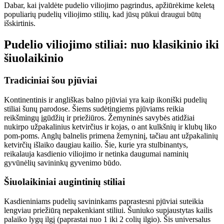
Dabar, kai įvaldėte pudelio viliojimo pagrindus, apžiūrėkime keletą
populiarių pudelių viliojimo stilių, kad jūsų pūkui draugui būtų
išskirtinis.
Pudelio viliojimo stiliai: nuo klasikinio iki
šiuolaikinio
Tradiciniai šou pjūviai
Kontinentinis ir angliškas balno pjūviai yra kaip ikoniški pudelių
stiliai šunų parodose. Šiems sudėtingiems pjūviams reikia
reikšmingų įgūdžių ir priežiūros. Žemyninės savybės atidžiai
nukirpo užpakalinius ketvirčius ir kojas, o ant kulkšnių ir klubų liko
pom-poms. Anglų balnelis primena žemyninį, tačiau ant užpakalinių
ketvirčių išlaiko daugiau kailio. Šie, kurie yra stulbinantys,
reikalauja kasdienio viliojimo ir netinka daugumai naminių
gyvūnėlių savininkų gyvenimo būdo.
Šiuolaikiniai augintinių stiliai
Kasdieniniams pudelių savininkams paprastesni pjūviai suteikia
lengviau priežiūrą nepakenkiant stiliui. Šuniuko supjaustytas kailis
palaiko lygų ilgį (paprastai nuo 1 iki 2 colių ilgio). Šis universalus