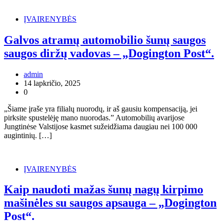
ĮVAIRENYBĖS
Galvos atramų automobilio šunų saugos
saugos diržų vadovas – „Dogington Post“.
admin
14 lapkričio, 2025
0
„Šiame įraše yra filialų nuorodų, ir aš gausiu kompensaciją, jei
pirksite spustelėję mano nuorodas.” Automobilių avarijose
Jungtinėse Valstijose kasmet sužeidžiama daugiau nei 100 000
augintinių. […]
ĮVAIRENYBĖS
Kaip naudoti mažas šunų nagų kirpimo
mašinėles su saugos apsauga – „Dogington
Post“.