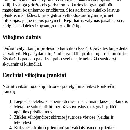
kailį. Jis auga griežtomis garbanomis, kurios lengvai gali būti
matuojami be tinkamos priežiūros. Šios garbanos sulaiko laisvus
plaukus ir šiukšles, kurios gali sukelti odos sudirginimą ir net
infekcijas, jei jie nebus pažymėti. Reguliarus valymas pašalina šias
įstrigusias daleles ir apsaugo nuo kilimėlių.
Viliojimo dažnis
Dažnai valyti kailį ir profesionaliai vilioti kas 4–6 savaites tai padeda
tai valdyti. Nepaisydami to, šuniui gali kilti problemų ir diskomforto.
Šis dažnis padeda palaikyti palto sveikatą ir neleidžia susidaryti
skausmingi kilimėliai.
Esminiai viliojimo įrankiai
Norint veiksmingai auginti savo pudelį, jums reikės konkrečių
įrankių:
Liepos šepetėlis: kasdienio dėmės ir pašalinant laisvus plaukus
Metalinė šukos: dirbti per užsispyrusius mazgus ir pridėti
apdailos prisilietimus
Žirklės viliojančios: skirtose jautriose vietose (veidas ir
letenėlės)
Kokybės kirpimo priemonė su įvairiais ašmenų priedais: