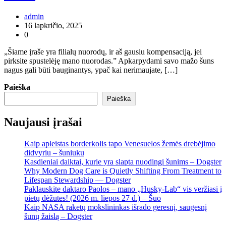
admin
16 lapkričio, 2025
0
„Šiame įraše yra filialų nuorodų, ir aš gausiu kompensaciją, jei
pirksite spustelėję mano nuorodas.” Apkarpydami savo mažo šuns
nagus gali būti bauginantys, ypač kai nerimaujate, […]
Paieška
Paieška
Naujausi įrašai
Kaip apleistas borderkolis tapo Venesuelos žemės drebėjimo
didvyriu – šuniuku
Kasdieniai daiktai, kurie yra slapta nuodingi šunims – Dogster
Why Modern Dog Care is Quietly Shifting From Treatment to
Lifespan Stewardship — Dogster
Paklauskite daktaro Paolos – mano „Husky-Lab“ vis veržiasi į
pietų dėžutes! (2026 m. liepos 27 d.) – Šuo
Kaip NASA raketų mokslininkas išrado geresnį, saugesnį
šunų žaislą – Dogster