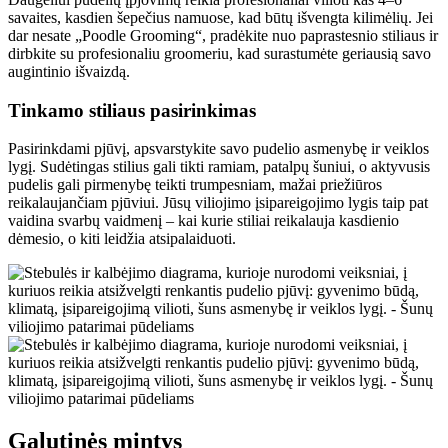
savaites, kasdien šepečius namuose, kad būtų išvengta kilimėlių. Jei
dar nesate „Poodle Grooming“, pradėkite nuo paprastesnio stiliaus ir
dirbkite su profesionaliu groomeriu, kad surastumėte geriausią savo
augintinio išvaizdą.
Tinkamo stiliaus pasirinkimas
Pasirinkdami pjūvį, apsvarstykite savo pudelio asmenybę ir veiklos
lygį. Sudėtingas stilius gali tikti ramiam, patalpų šuniui, o aktyvusis
pudelis gali pirmenybę teikti trumpesniam, mažai priežiūros
reikalaujančiam pjūviui. Jūsų viliojimo įsipareigojimo lygis taip pat
vaidina svarbų vaidmenį – kai kurie stiliai reikalauja kasdienio
dėmesio, o kiti leidžia atsipalaiduoti.
Galutinės mintys