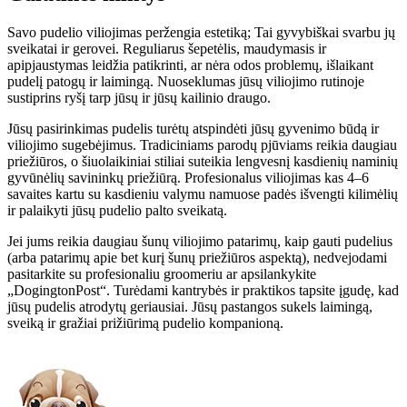
Savo pudelio viliojimas peržengia estetiką; Tai gyvybiškai svarbu jų
sveikatai ir gerovei. Reguliarus šepetėlis, maudymasis ir
apipjaustymas leidžia patikrinti, ar nėra odos problemų, išlaikant
pudelį patogų ir laimingą. Nuoseklumas jūsų viliojimo rutinoje
sustiprins ryšį tarp jūsų ir jūsų kailinio draugo.
Jūsų pasirinkimas pudelis turėtų atspindėti jūsų gyvenimo būdą ir
viliojimo sugebėjimus. Tradiciniams parodų pjūviams reikia daugiau
priežiūros, o šiuolaikiniai stiliai suteikia lengvesnį kasdienių naminių
gyvūnėlių savininkų priežiūrą. Profesionalus viliojimas kas 4–6
savaites kartu su kasdieniu valymu namuose padės išvengti kilimėlių
ir palaikyti jūsų pudelio palto sveikatą.
Jei jums reikia daugiau šunų viliojimo patarimų, kaip gauti pudelius
(arba patarimų apie bet kurį šunų priežiūros aspektą), nedvejodami
pasitarkite su profesionaliu groomeriu ar apsilankykite
„DogingtonPost“. Turėdami kantrybės ir praktikos tapsite įgudę, kad
jūsų pudelis atrodytų geriausiai. Jūsų pastangos sukels laimingą,
sveiką ir gražiai prižiūrimą pudelio kompanioną.