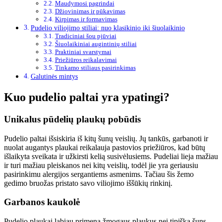
Maudymosi pagrindai
Džiovinimas ir pūkavimas
Kirpimas ir formavimas
Pudelio viliojimo stiliai: nuo klasikinio iki šiuolaikinio
Tradiciniai šou pjūviai
Šiuolaikiniai augintinių stiliai
Praktiniai svarstymai
Priežiūros reikalavimai
Tinkamo stiliaus pasirinkimas
Galutinės mintys
Kuo pudelio paltai yra ypatingi?
Unikalus pūdelių plaukų pobūdis
Pudelio paltai išsiskiria iš kitų šunų veislių. Jų tankūs, garbanoti ir
nuolat augantys plaukai reikalauja pastovios priežiūros, kad būtų
išlaikyta sveikata ir užkirsti kelią susivėlusiems. Pudeliai lieja mažiau
ir turi mažiau pleiskanos nei kitų veislių, todėl jie yra geriausiu
pasirinkimu alergijos sergantiems asmenims. Tačiau šis žemo
gedimo bruožas pristato savo viliojimo iššūkių rinkinį.
Garbanos kaukolė
Pudelio plaukai labiau primena žmogaus plaukus nei tipišką šuns