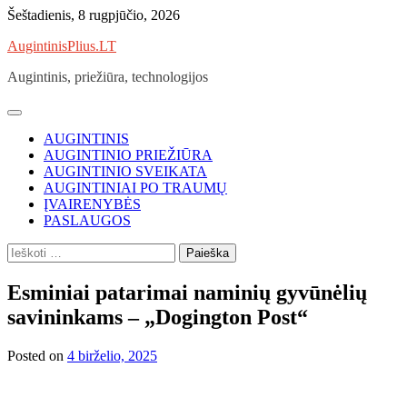
Skip
Šeštadienis, 8 rugpjūčio, 2026
to
AugintinisPlius.LT
content
Augintinis, priežiūra, technologijos
AUGINTINIS
AUGINTINIO PRIEŽIŪRA
AUGINTINIO SVEIKATA
AUGINTINIAI PO TRAUMŲ
ĮVAIRENYBĖS
PASLAUGOS
Ieškoti:
Esminiai patarimai naminių gyvūnėlių
savininkams – „Dogington Post“
Posted on
4 birželio, 2025