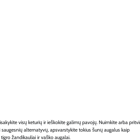
ykite visų keturių ir ieškokite galimų pavojų. Nuimkite arba pritvir
i saugesnių alternatyvų, apsvarstykite tokius šunų augalus kaip
igro žandikauliai ir vaško augalai.