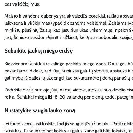
pasivaikščiojimus.
Maisto ir vandens dubenys yra akivaizdūs poreikiai, tačiau apsva
laikysena ir virškinimas (ypač didesnėms veislėms). Žaislams įvai
minkštų pliušinių žaislų, kad jūsų šuniukas linksmintųsi ir psichiš
jūsų šuniuko susidomėjimą ir užkirstų kelią su nuoboduliu susijusį
Sukurkite jaukią miego erdvę
Kiekvienam šuniukui reikalinga paskirta miego zona. Drėė gali būt
pakankamai didelė, kad jūsų šuniukas galėtų stovėti, apsisukti ir p
galimybę iš dalies ją uždengti, kad sukurtumėte į deną panašią 
Padėkite dėžę ramioje jūsų namų vietoje, atokiau nuo didelio eis
reikia. Šuniukai miega iki 18-20 valandų per dieną, todėl patogi 
Nustatykite saugią lauko zoną
Jei turite kiemą, įsitikinkite, kad jis saugus jūsų šuniukui. Patikrin
šuniukas. Pašalinkite bet kokius augalus, kurie gali būti toksiški, j