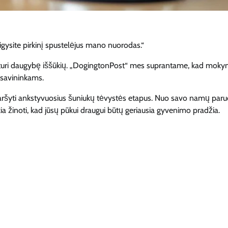
igysite pirkinį spustelėjus mano nuorodas.“
 turi daugybę iššūkių. „DogingtonPost“ mes suprantame, kad moky
s savininkams.
aršyti ankstyvuosius šuniukų tėvystės etapus. Nuo savo namų par
a žinoti, kad jūsų pūkui draugui būtų geriausia gyvenimo pradžia.