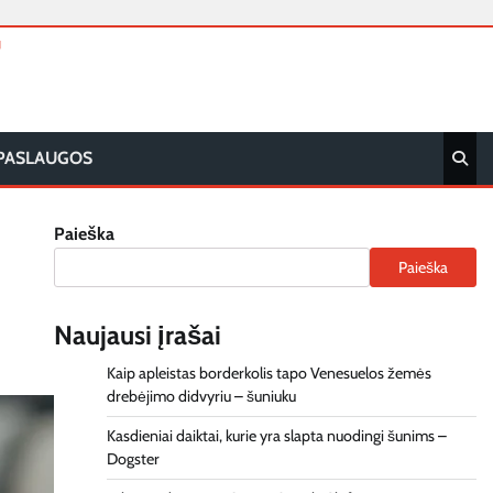
T
PASLAUGOS
Paieška
Paieška
Naujausi įrašai
Kaip apleistas borderkolis tapo Venesuelos žemės
drebėjimo didvyriu – šuniuku
Kasdieniai daiktai, kurie yra slapta nuodingi šunims –
Dogster