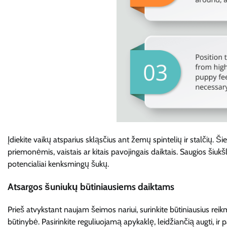
Įdiekite vaikų atsparius skląsčius ant žemų spintelių ir stalčių. 
priemonėmis, vaistais ar kitais pavojingais daiktais. Saugios šiuk
potencialiai kenksmingų šukų.
Atsargos šuniukų būtiniausiems daiktams
Prieš atvykstant naujam šeimos nariui, surinkite būtiniausius reikm
būtinybė. Pasirinkite reguliuojamą apykaklę, leidžiančią augti, ir