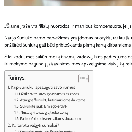
„Šiame įraše yra filialų nuorodos, ir man bus kompensuota, jei įs
Naujo šuniuko namo parvežimas yra įdomus nuotykis, tačiau jis
prižiūrėti šuniuką gali būti pribloškiantis pirmą kartą dirbantiem
Štai kodėl mes sukūrėme šį išsamų vadovą, kuris padės jums n
iki mokymo pagrindų įsisavinimo, mes apžvelgsime viską, ką reiki
Turinys:
Kaip šuniukui apsaugoti savo namus
Užtikrinkite savo gyvenamąsias zonas
Atsargos šuniukų būtiniausiems daiktams
Sukurkite jaukią miego erdvę
Nustatykite saugią lauko zoną
Pasiruoškite ekstremalioms situacijoms
Ką turėtų valgyti šuniukai?
Pasirinkti geriausią šuniuko maistą