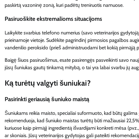
paskirtą vazoninę zoną, kuri padėtų treniruotis namuose.
Pasiruoškite ekstremalioms situacijoms
Laikykite svarbius telefono numerius (savo veterinarijos gydytoją,
prieinamoje vietoje. Sudėkite pagrindinį pirmosios pagalbos auginti
vandenilio peroksido (prieš administruodami bet kokią pirmąją pag
Baigę šiuos pasiruošimus, esate pasirengęs pasveikinti savo naują 
jūsų šuniukas gautų tinkamą mitybą, o tai yra labai svarbu jų augi
Ką turėtų valgyti šuniukai?
Pasirinkti geriausią šuniuko maistą
Šuniukams reikia maisto, specialiai suformuoto, kad būtų galima 
rekomenduoja, kad šuniuko maistas turėtų būti mažiausiai 22,5% 
kuriuose kaip pirmąjį ingredientą išvardijami konkreti mėsa (pvz.,
ar skoniais. Jūsų veterinarijos gydytojas gali pateikti rekomendacij