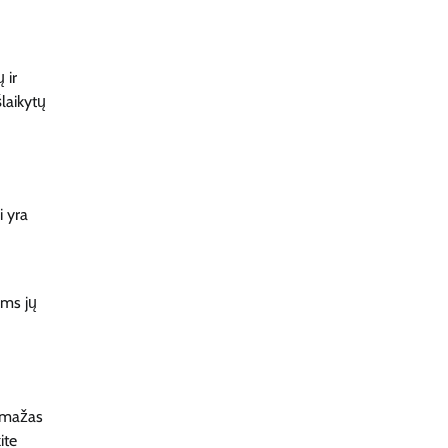
 ir
šlaikytų
i yra
ėms jų
ti mažas
ite