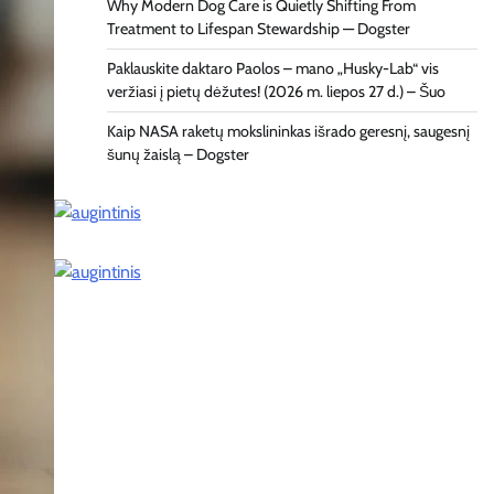
Why Modern Dog Care is Quietly Shifting From
Treatment to Lifespan Stewardship — Dogster
Paklauskite daktaro Paolos – mano „Husky-Lab“ vis
veržiasi į pietų dėžutes! (2026 m. liepos 27 d.) – Šuo
Kaip NASA raketų mokslininkas išrado geresnį, saugesnį
šunų žaislą – Dogster