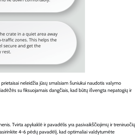
Šie prietaisai neleidžia jūsų smalsiam šuniukui naudotis valymo
šliadėžės su fiksuojamais dangčiais, kad būtų išvengta nepatogių ir
enis. Tvirta apykaklė ir pavadėlis yra pasivaikščiojimų ir treniruoči
 pasirinkite 4-6 pėdų pavadėlį, kad optimaliai valdytumėte