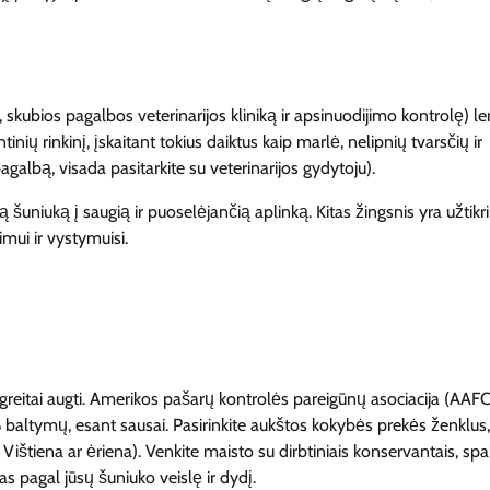
 skubios pagalbos veterinarijos kliniką ir apsinuodijimo kontrolę) l
nių rinkinį, įskaitant tokius daiktus kaip marlė, nelipnių tvarsčių ir
albą, visada pasitarkite su veterinarijos gydytoju).
šuniuką į saugią ir puoselėjančią aplinką. Kitas žingsnis yra užtikri
mui ir vystymuisi.
greitai augti. Amerikos pašarų kontrolės pareigūnų asociacija (AAF
baltymų, esant sausai. Pasirinkite aukštos kokybės prekės ženklus,
 Vištiena ar ėriena). Venkite maisto su dirbtiniais konservantais, sp
as pagal jūsų šuniuko veislę ir dydį.