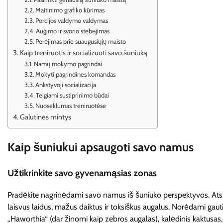
Maitinimo grafiko kūrimas
Porcijos valdymo valdymas
Augimo ir svorio stebėjimas
Perėjimas prie suaugusiųjų maisto
Kaip treniruotis ir socializuoti savo šuniuką
Namų mokymo pagrindai
Mokyti pagrindines komandas
Ankstyvoji socializacija
Teigiami sustiprinimo būdai
Nuoseklumas treniruotėse
Galutinės mintys
Kaip šuniukui apsaugoti savo namus
Užtikrinkite savo gyvenamąsias zonas
Pradėkite nagrinėdami savo namus iš šuniuko perspektyvos. Atsisak
laisvus laidus, mažus daiktus ir toksiškus augalus. Norėdami gaut
„Haworthia“ (dar žinomi kaip zebros augalas), kalėdinis kaktusas, t