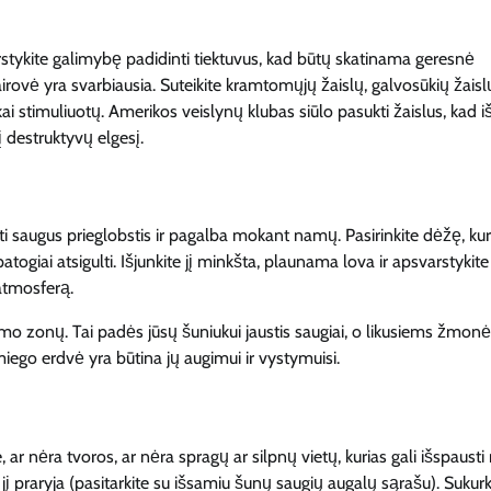
rstykite galimybę padidinti tiektuvus, kad būtų skatinama geresnė
rovė yra svarbiausia. Suteikite kramtomųjų žaislų, galvosūkių žaislų
kai stimuliuotų. Amerikos veislynų klubas siūlo pasukti žaislus, kad i
 destruktyvų elgesį.
i saugus prieglobstis ir pagalba mokant namų. Pasirinkite dėžę, kur
atogiai atsigulti. Išjunkite jį minkšta, plaunama lova ir apsvarstykite
atmosferą.
mo zonų. Tai padės jūsų šuniukui jaustis saugiai, o likusiems žmon
miego erdvė yra būtina jų augimui ir vystymuisi.
kite, ar nėra tvoros, ar nėra spragų ar silpnų vietų, kurias gali išspaus
ei jį praryja (pasitarkite su išsamiu šunų saugių augalų sąrašu). Sukurk