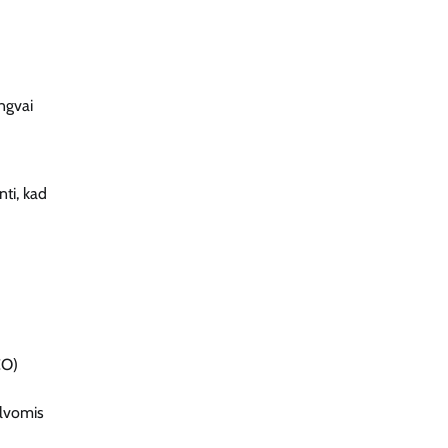
engvai
nti, kad
CO)
alvomis