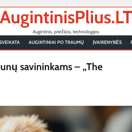
AugintinisPlius.L
Augintinis, priežiūra, technologijos
SVEIKATA
AUGINTINIAI PO TRAUMŲ
ĮVAIRENYBĖS
šunų savininkams – „The