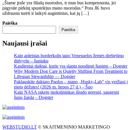
„Šiame įraše yra filialų nuorodos, ir man bus kompensuota, jei
įsigysite pirkinį spustelėjus mano nuorodas.“ Pora JK buvo
uždrausta turėti ir laikyti augintinius, kai jų […]
Paieška
Paieška
Naujausi įrašai
Kaip apleistas borderkolis tapo Venesuelos žemės drebėjimo
didvyriu – šuniuku
Kasdieniai daiktai, kurie yra slapta nuodingi šunims – Dogster
Why Modern Dog Care is Quietly Shifting From Treatment to
Lifespan Stewardship — Dogster
Paklauskite daktaro Paolos – mano „Husky-Lab“ vis veržiasi į
pietų dėžutes! (2026 m. liepos 27 d.) – Šuo
Kaip NASA raketų mokslininkas išrado geresnį, saugesnį
šunų žaislą – Dogster
WEBSTUDIO.LT
© SKAITMENINIO MARKETINGO