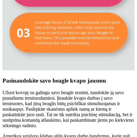
Pasinaudokite savo beagle kvapo jausmu
Užuot kovoję su galingu savo beagle nosimi, naudokite ją savo
pranašumu treniruodamiesi. Įtraukite kvapo darbus į savo
treniruotes, kad jūsų beaglis būtų psichiškai stimuliuojamas ir
susikaupęs. Paslėpkite skanėstus aplink namą ar kiemą ir
paskatinkite juos rasti. Tai ne tik suteikia psichinę stimuliaciją, bet ir
sustiprina komandą atšaukimo, kai paskambinate jiems po kiekvieno
sėkmingo radinio.
Amerikos veislyno klubas siūlo kvapų darbo bandymus, kurie gali