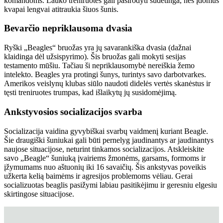
komandoms. Lauko treniruotės gali pasirodyti sudėtinga, nes įdomūs
kvapai lengvai atitraukia šiuos šunis.
Bevarčio nepriklausoma dvasia
Ryški „Beagles“ bruožas yra jų savarankiška dvasia (dažnai
klaidinga dėl užsispyrimo). Šis bruožas gali mokyti sesijas
testamento mūšiu. Tačiau ši nepriklausomybė nereiškia žemo
intelekto. Beagles yra protingi šunys, turintys savo darbotvarkes.
Amerikos veislynų klubas siūlo naudoti didelės vertės skanėstus ir
tęsti treniruotes trumpas, kad išlaikytų jų susidomėjimą.
Ankstyvosios socializacijos svarba
Socializacija vaidina gyvybiškai svarbų vaidmenį kuriant Beagle.
Šie draugiški šuniukai gali būti pernelyg jaudinantys ar jaudinantys
naujose situacijose, neturint tinkamos socializacijos. Atskleiskite
savo „Beagle“ šuniuką įvairiems žmonėms, garsams, formoms ir
įžymumams nuo aštuonių iki 16 savaičių. Šis ankstyvas poveikis
užkerta kelią baimėms ir agresijos problemoms vėliau. Gerai
socializuotas beaglis pasižymi labiau pasitikėjimu ir geresniu elgesiu
skirtingose situacijose.