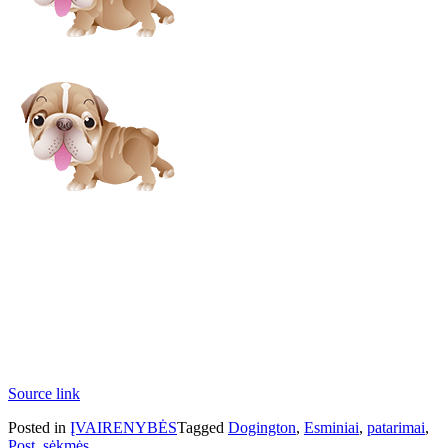
Source link
Posted in
ĮVAIRENYBĖS
Tagged
Dogington
,
Esminiai
,
patarimai
,
Post
,
sėkmės