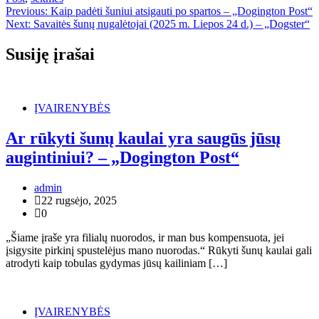
Navigacija
Previous:
Kaip padėti šuniui atsigauti po spartos – „Dogington Post“
Next:
Savaitės šunų nugalėtojai (2025 m. Liepos 24 d.) – „Dogster“
tarp
įrašų
Susiję įrašai
ĮVAIRENYBĖS
Ar rūkyti šunų kaulai yra saugūs jūsų
augintiniui? – „Dogington Post“
admin
22 rugsėjo, 2025
0
„Šiame įraše yra filialų nuorodos, ir man bus kompensuota, jei
įsigysite pirkinį spustelėjus mano nuorodas.“ Rūkyti šunų kaulai gali
atrodyti kaip tobulas gydymas jūsų kailiniam […]
ĮVAIRENYBĖS