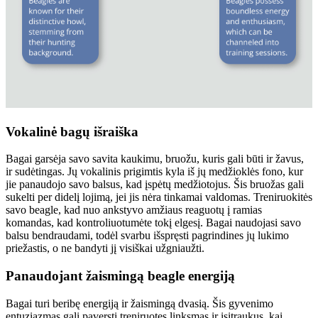
Vokalinė bagų išraiška
Bagai garsėja savo savita kaukimu, bruožu, kuris gali būti ir žavus,
ir sudėtingas. Jų vokalinis prigimtis kyla iš jų medžioklės fono, kur
jie panaudojo savo balsus, kad įspėtų medžiotojus. Šis bruožas gali
sukelti per didelį lojimą, jei jis nėra tinkamai valdomas. Treniruokitės
savo beagle, kad nuo ankstyvo amžiaus reaguotų į ramias
komandas, kad kontroliuotumėte tokį elgesį. Bagai naudojasi savo
balsu bendraudami, todėl svarbu išspręsti pagrindines jų lukimo
priežastis, o ne bandyti jį visiškai užgniaužti.
Panaudojant žaismingą beagle energiją
Bagai turi beribę energiją ir žaismingą dvasią. Šis gyvenimo
entuziazmas gali paversti treniruotes linksmas ir įsitraukus, kai