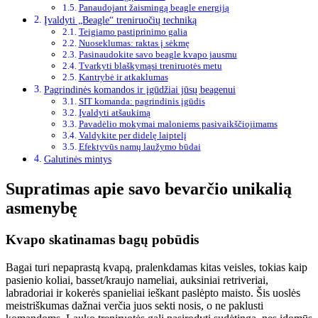
Panaudojant žaismingą beagle energiją
Įvaldyti „Beagle“ treniruočių techniką
Teigiamo pastiprinimo galia
Nuoseklumas: raktas į sėkmę
Pasinaudokite savo beagle kvapo jausmu
Tvarkyti blaškymąsi treniruotės metu
Kantrybė ir atkaklumas
Pagrindinės komandos ir įgūdžiai jūsų beagenui
SIT komanda: pagrindinis įgūdis
Įvaldyti atšaukimą
Pavadėlio mokymai maloniems pasivaikščiojimams
Valdykite per didelę laiptelį
Efektyvūs namų laužymo būdai
Galutinės mintys
Supratimas apie savo bevarčio unikalią
asmenybę
Kvapo skatinamas bagų pobūdis
Bagai turi nepaprastą kvapą, pralenkdamas kitas veisles, tokias kaip
pasienio koliai, basset/kraujo nameliai, auksiniai retriveriai,
labradoriai ir kokerės spanieliai ieškant paslėpto maisto. Šis uoslės
meistriškumas dažnai verčia juos sekti nosis, o ne paklusti