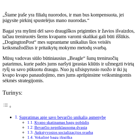
„Šiame įraše yra filialų nuorodos, ir man bus kompensuota, jei
įsigysite pirkinį spustelėjus mano nuorodas.“
Bagai yra mylimi dėl savo draugiškos prigimties ir žavios išvaizdos,
tačiau treniruotės šiems kvapams varomi skalikai gali būti iššūkis.
„DogingtonPost“ mes suprantame unikalius šios veislės
keiksmažodžius ir pritaikytų mokymo metodų svarbą.
Mūsų vadovas siūlo būtiniausius „Beagle“ šunų treniruočių
patarimus, kurie padės jums naršyti įprastas kliūtis ir užmegzti tvirtą
ryšį su savo pūkuotu draugu. Nuo jų užsispyrusio ruožo ir iki jų
kvapo kvapo panaudojimo, mes jums aprūpinsime veiksmingomis
sėkmės strategijomis.
Turinys:
Supratimas apie savo bevarčio unikalią asmenybę
Kvapo skatinamas bagų pobūdis
Bevarčio nepriklausoma dvasia
Ankstyvosios socializacijos svarba
Vokalinė bagų išraiška