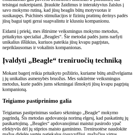
teisingai nukreipiami. Įtraukite žaidimus ir interaktyvius žaislus į
savo mokymo rutiną, kad jūsų beaglis būtų motyvuotas ir
susikaupęs. Psichinės stimuliacijos ir fizinių pratimų derinys padės
jūsų bagui tapti gerai suapvalintu ir klusniu kompanionu.
Eidami į priekį, mes ištirsime veiksmingus mokymo metodus,
pritaikytus specialiai „Beagles“. Šie metodai padės jums naršyti
unikalius iššūkius, kuriuos pateikia jūsų kvapu pagrįstas,
nepriklausomas ir vokalinis kompanionas.
Įvaldyti „Beagle“ treniruočių techniką
Mokant bagerį reikia pritaikyto požiūrio, kuriame būtų atsižvelgiama
į jų unikalius asmenybės bruožus. Mes sukūrėme veiksmingus
metodus, kurie padės jums sėkmingai išmokyti jūsų kvapu pagrįstą
kompanioną.
Teigiamo pastiprinimo galia
Teigiamas pastiprinimas sudaro sėkmingo „Beagle“ mokymo
pagrindą. Šis metodas apdovanoja norimą elgesį, kad paskatintų jų
pasikartojimą. „Beagles“ apdovanojimai maistui pasirodo ypač
efektyvūs dėl jų stiprios maisto gaminimo. Treniruotėse naudokite
mažus didelės vertės patiekalus (pavyzdžiui, mažyčius virtos