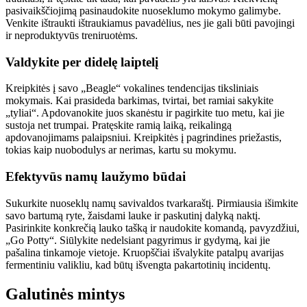
pasivaikščiojimą pasinaudokite nuoseklumo mokymo galimybe.
Venkite ištraukti ištraukiamus pavadėlius, nes jie gali būti pavojingi
ir neproduktyvūs treniruotėms.
Valdykite per didelę laiptelį
Kreipkitės į savo „Beagle“ vokalines tendencijas tiksliniais
mokymais. Kai prasideda barkimas, tvirtai, bet ramiai sakykite
„tyliai“. Apdovanokite juos skanėstu ir pagirkite tuo metu, kai jie
sustoja net trumpai. Pratęskite ramią laiką, reikalingą
apdovanojimams palaipsniui. Kreipkitės į pagrindines priežastis,
tokias kaip nuobodulys ar nerimas, kartu su mokymu.
Efektyvūs namų laužymo būdai
Sukurkite nuoseklų namų savivaldos tvarkaraštį. Pirmiausia išimkite
savo bartumą ryte, žaisdami lauke ir paskutinį dalyką naktį.
Pasirinkite konkrečią lauko tašką ir naudokite komandą, pavyzdžiui,
„Go Potty“. Siūlykite nedelsiant pagyrimus ir gydymą, kai jie
pašalina tinkamoje vietoje. Kruopščiai išvalykite patalpų avarijas
fermentiniu valikliu, kad būtų išvengta pakartotinių incidentų.
Galutinės mintys