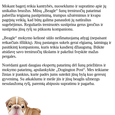
Mokant bagerį reikia kantrybės, nuoseklumo ir supratimo apie jų
unikalius bruožus. Mūsų „Beagle“ šunų treniruočių patarimai
pabrėžia teigiamą pastiprinimą, trumpus užsiėmimus ir kvapu
pagrįstą veiklą, kad būtų galima panaudoti jų natūralius
sugebėjimus. Reguliarūs treniruotės sustiprina gerus įpročius ir
sustiprina jūsų ryšį su pūkuotu kompanionu.
„Beagle“ mokymo kelionė siūlo neišmatuojamą atlygį (nepaisant
retkarčiais iššūkių). Jūsų pastangos sukels gerai elgiamą, laimingą ir
pasitikintį kompanionu, kuris teikia kasdienį džiaugsmą. Būkite
atsidavę savo treniruočių tikslams ir pakeliui švęskite mažas
pergales.
Norėdami gauti daugiau ekspertų patarimų dėl šunų priežiūros ir
mokymo patarimų, apsilankykite „Dogington Post“. Mes teikiame
žinias ir įrankius, kurie padės jums suteikti jūsų bylą kuo geresnį
gyvenimą. Su atkaklumu ir meile jūs ir jūsų beaglis užmezgs
nesulaužomą ryšį, paremtą abipusiu supratimu ir pagarba.