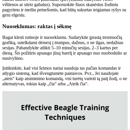
vištienos ar sūrio gabalus). Suporuokite šiuos skanėstus žodiniu
pagyrimu ir meiliu petnešomis, kad būtų sukurtas teigiamas ryšys su
geru elgesiu.
Nuoseklumas: raktas į sėkmę
Bagai klesti rutinoje ir nuoseklumu. Sudarykite įprastą treniruočių
grafiką, sutelkdami dėmesį į trumpus, dažnus, o ne ilgas, nedažnas
sesijas. Pabandykite atlikti 5–10 minučių sesijas, 2–3 kartus per
dieną. Šis požiūris apsaugo jūsų barelį ir apsaugo nuo nuobodulio ar
nusivylimo.
Įsitikinkite, kad visi šeimos nariai naudoja tas pačias komandas ir
atlygio sistemą, kad išvengtumėte painiavos. Pvz., Jei naudojate
„ateis“ kaip atsiminimo komandą, visi turėtų vartoti tą patį žodį, o ne
alternatyvas, tokias kaip „čia“ arba „Ateik čia“.