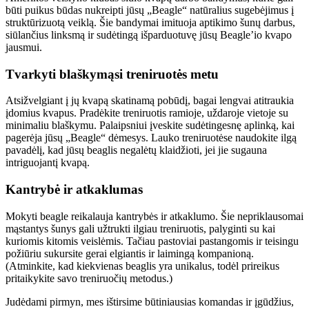
būti puikus būdas nukreipti jūsų „Beagle“ natūralius sugebėjimus į
struktūrizuotą veiklą. Šie bandymai imituoja aptikimo šunų darbus,
siūlančius linksmą ir sudėtingą išparduotuvę jūsų Beagle’io kvapo
jausmui.
Tvarkyti blaškymąsi treniruotės metu
Atsižvelgiant į jų kvapą skatinamą pobūdį, bagai lengvai atitraukia
įdomius kvapus. Pradėkite treniruotis ramioje, uždaroje vietoje su
minimaliu blaškymu. Palaipsniui įveskite sudėtingesnę aplinką, kai
pagerėja jūsų „Beagle“ dėmesys. Lauko treniruotėse naudokite ilgą
pavadėlį, kad jūsų beaglis negalėtų klaidžioti, jei jie sugauna
intriguojantį kvapą.
Kantrybė ir atkaklumas
Mokyti beagle reikalauja kantrybės ir atkaklumo. Šie nepriklausomai
mąstantys šunys gali užtrukti ilgiau treniruotis, palyginti su kai
kuriomis kitomis veislėmis. Tačiau pastoviai pastangomis ir teisingu
požiūriu sukursite gerai elgiantis ir laimingą kompanioną.
(Atminkite, kad kiekvienas beaglis yra unikalus, todėl prireikus
pritaikykite savo treniruočių metodus.)
Judėdami pirmyn, mes ištirsime būtiniausias komandas ir įgūdžius,