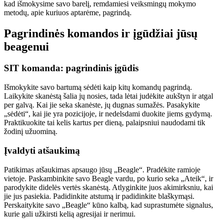
kad išmokysime savo barelį, remdamiesi veiksmingų mokymo
metodų, apie kuriuos aptarėme, pagrindą.
Pagrindinės komandos ir įgūdžiai jūsų
beagenui
SIT komanda: pagrindinis įgūdis
Išmokykite savo bartumą sėdėti kaip kitų komandų pagrindą.
Laikykite skanėstą šalia jų nosies, tada lėtai judėkite aukštyn ir atgal
per galvą. Kai jie seka skanėste, jų dugnas sumažės. Pasakykite
„sėdėti“, kai jie yra pozicijoje, ir nedelsdami duokite jiems gydymą.
Praktikuokite tai kelis kartus per dieną, palaipsniui naudodami tik
žodinį užuominą.
Įvaldyti atšaukimą
Patikimas atšaukimas apsaugo jūsų „Beagle“. Pradėkite ramioje
vietoje. Paskambinkite savo Beagle vardu, po kurio seka „Ateik“, ir
parodykite didelės vertės skanėstą. Atlyginkite juos akimirksniu, kai
jie jus pasiekia. Padidinkite atstumą ir padidinkite blaškymąsi.
Perskaitykite savo „Beagle“ kūno kalbą, kad suprastumėte signalus,
kurie gali užkirsti kelią agresijai ir nerimui.