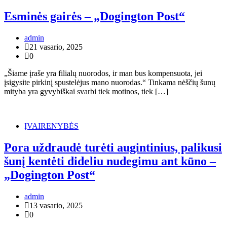
Esminės gairės – „Dogington Post“
admin
21 vasario, 2025
0
„Šiame įraše yra filialų nuorodos, ir man bus kompensuota, jei
įsigysite pirkinį spustelėjus mano nuorodas.“ Tinkama nėščių šunų
mityba yra gyvybiškai svarbi tiek motinos, tiek […]
ĮVAIRENYBĖS
Pora uždraudė turėti augintinius, palikusi
šunį kentėti dideliu nudegimu ant kūno –
„Dogington Post“
admin
13 vasario, 2025
0