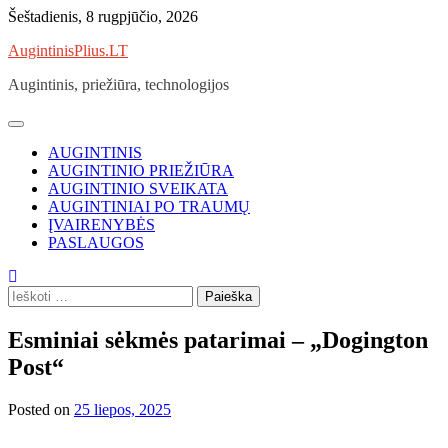
Skip
Šeštadienis, 8 rugpjūčio, 2026
to
AugintinisPlius.LT
content
Augintinis, priežiūra, technologijos
AUGINTINIS
AUGINTINIO PRIEŽIŪRA
AUGINTINIO SVEIKATA
AUGINTINIAI PO TRAUMŲ
ĮVAIRENYBĖS
PASLAUGOS
Ieškoti:
Esminiai sėkmės patarimai – „Dogington
Post“
Posted on
25 liepos, 2025