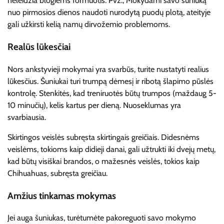
neleidžia blogiems formuotis. Pvz., Mokydami savo šuniuką
nuo pirmosios dienos naudoti nurodytą puodų plotą, ateityje
gali užkirsti kelią namų dirvožemio problemoms.
Realūs lūkesčiai
Nors ankstyvieji mokymai yra svarbūs, turite nustatyti realius
lūkesčius. Šuniukai turi trumpą dėmesį ir ribotą šlapimo pūslės
kontrolę. Stenkitės, kad treniruotės būtų trumpos (maždaug 5-
10 minučių), kelis kartus per dieną. Nuoseklumas yra
svarbiausia.
Skirtingos veislės subręsta skirtingais greičiais. Didesnėms
veislėms, tokioms kaip didieji danai, gali užtrukti iki dvejų metų,
kad būtų visiškai brandos, o mažesnės veislės, tokios kaip
Chihuahuas, subręsta greičiau.
Amžius tinkamas mokymas
Jei auga šuniukas, turėtumėte pakoreguoti savo mokymo