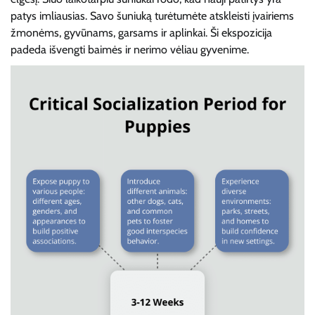
patys imliausias. Savo šuniuką turėtumėte atskleisti įvairiems
žmonėms, gyvūnams, garsams ir aplinkai. Ši ekspozicija
padeda išvengti baimės ir nerimo vėliau gyvenime.