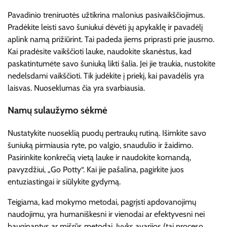
Pavadinio treniruotės užtikrina malonius pasivaikščiojimus.
Pradėkite leisti savo šuniukui dėvėti jų apykaklę ir pavadėlį
aplink namą prižiūrint. Tai padeda jiems priprasti prie jausmo.
Kai pradėsite vaikščioti lauke, naudokite skanėstus, kad
paskatintumėte savo šuniuką likti šalia. Jei jie traukia, nustokite
nedelsdami vaikščioti. Tik judėkite į priekį, kai pavadėlis yra
laisvas. Nuoseklumas čia yra svarbiausia.
Namų sulaužymo sėkmė
Nustatykite nuoseklią puodų pertraukų rutiną. Išimkite savo
šuniuką pirmiausia ryte, po valgio, snaudulio ir žaidimo.
Pasirinkite konkrečią vietą lauke ir naudokite komandą,
pavyzdžiui, „Go Potty“. Kai jie pašalina, pagirkite juos
entuziastingai ir siūlykite gydymą.
Teigiama, kad mokymo metodai, pagrįsti apdovanojimų
naudojimu, yra humaniškesni ir vienodai ar efektyvesni nei
bauginantys ar mišrūs metodai. Įvyks avarijos (tai proceso