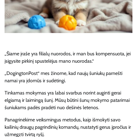
„Šiame įraše yra filialų nuorodos, ir man bus kompensuota, jei
įsigysite pirkinį spustelėjus mano nuorodas.“
„DogingtonPost“ mes žinome, kad naujų šuniukų parnešti
namai yra įdomūs ir sudėtingi.
Tinkamas mokymas yra labai svarbus norint auginti gerai
elgiamą ir laimingą šunį. Mūsų būtini šunų mokymo patarimai
šuniukams padės pradėti nuo dešinės letenos.
Panagrinėkime veiksmingus metodus, kaip išmokyti savo
kailinių draugų pagrindinių komandų, nustatyti gerus įpročius ir
užmegzti tvirtą ryšį.