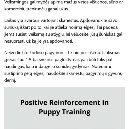
Veiksmingos galimybės apima mažus virtos vištienos, sūrio ar
komercinių treniruočių gabaliukus.
Laikas yra svarbus vartojant skanėstus. Apdovanokite savo
šuniuką iškart po to, kai jie atlieka norimą elgesį. Tai padeda
jiems susieti veiksmą su atlygiu. Jei vėluosite, jūsų šuniukas gali
nesuprasti, už ką jie yra apdovanoti.
Neįvertinkite žodinio pagyrimo ir fizinio prisirišimo. Linksmas
„geras šuo!“ Arba švelnus paglostymas gali būti toks pat
naudingas, kaip ir daugelio šuniukų gydymas. Norėdami
sustiprinti gerą elgesį, naudokite skanėstų, pagyrimų ir gyvūnų
derinį.