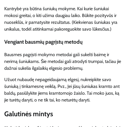
Kantrybė yra būtina šuniukų mokyme. Kai kurie šuniukai
mokosi greitai, o kiti užima daugiau laiko. Būkite pozityvūs ir
nuoseklūs, ir pamatysite rezultatus. (Kiekvienas šuniukas yra
unikalus, todėl atitinkamai pakoreguokite savo lūkesčius.)
Vengiant bausmių pagrįstų metodų
Bausmes pagrįsti mokymo metodai gali sukelti baimę ir
nerimą šuniukams. Šie metodai gali atrodyti trumpai, tačiau jie
dažnai sukelia ilgalaikių elgesio problemų.
Užuot nubaudę nepageidaujamą elgesį, nukreipkite savo
šuniuką į tinkamesnę veiklą. Pvz., Jei jūsų šuniukas kramto ant
baldų, pasiūlykite jiems kramtomojo žaislo. Tai moko juos, ką
jie turėtų daryti, o ne tik tai, ko neturėtų daryti.
Galutinės mintys