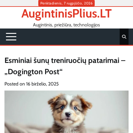
Skip
Penktadienis, 7 rugpjūčio, 2026
AugintinisPlius.LT
to
content
Augintinis, priežiūra, technologijos
Esminiai šunų treniruočių patarimai –
„Dogington Post“
Posted on
16 birželio, 2025