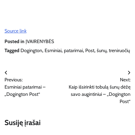
Source link
Posted in
ĮVAIRENYBĖS
Tagged
Dogington
,
Esminiai
,
patarimai
,
Post
,
šunų
,
treniruočių
Navigacija
Previous:
Next:
tarp
Esminiai patarimai –
Kaip išsirinkti tobulą šunų dėžę
įrašų
„Dogington Post“
savo augintiniui – „Dogington
Post“
Susiję įrašai