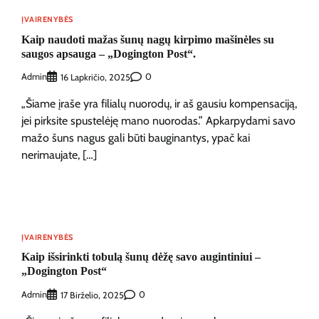
ĮVAIRENYBĖS
Kaip naudoti mažas šunų nagų kirpimo mašinėles su
saugos apsauga – „Dogington Post“.
Admin
0
16 Lapkričio, 2025
„Šiame įraše yra filialų nuorodų, ir aš gausiu kompensaciją,
jei pirksite spustelėję mano nuorodas.” Apkarpydami savo
mažo šuns nagus gali būti bauginantys, ypač kai
nerimaujate, […]
ĮVAIRENYBĖS
Kaip išsirinkti tobulą šunų dėžę savo augintiniui –
„Dogington Post“
Admin
0
17 Birželio, 2025