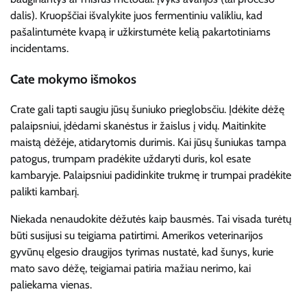
dalis). Kruopščiai išvalykite juos fermentiniu valikliu, kad
pašalintumėte kvapą ir užkirstumėte kelią pakartotiniams
incidentams.
Cate mokymo išmokos
Crate gali tapti saugiu jūsų šuniuko prieglobsčiu. Įdėkite dėžę
palaipsniui, įdėdami skanėstus ir žaislus į vidų. Maitinkite
maistą dėžėje, atidarytomis durimis. Kai jūsų šuniukas tampa
patogus, trumpam pradėkite uždaryti duris, kol esate
kambaryje. Palaipsniui padidinkite trukmę ir trumpai pradėkite
palikti kambarį.
Niekada nenaudokite dėžutės kaip bausmės. Tai visada turėtų
būti susijusi su teigiama patirtimi. Amerikos veterinarijos
gyvūnų elgesio draugijos tyrimas nustatė, kad šunys, kurie
mato savo dėžę, teigiamai patiria mažiau nerimo, kai
paliekama vienas.