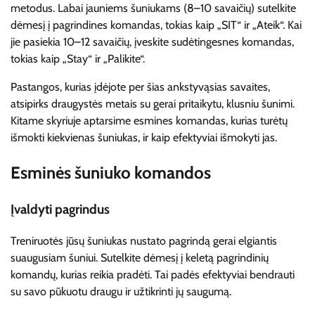
metodus. Labai jauniems šuniukams (8–10 savaičių) sutelkite
dėmesį į pagrindines komandas, tokias kaip „SIT“ ir „Ateik“. Kai
jie pasiekia 10–12 savaičių, įveskite sudėtingesnes komandas,
tokias kaip „Stay“ ir „Palikite“.
Pastangos, kurias įdėjote per šias ankstyvąsias savaites,
atsipirks draugystės metais su gerai pritaikytu, klusniu šunimi.
Kitame skyriuje aptarsime esmines komandas, kurias turėtų
išmokti kiekvienas šuniukas, ir kaip efektyviai išmokyti jas.
Esminės šuniuko komandos
Įvaldyti pagrindus
Treniruotės jūsų šuniukas nustato pagrindą gerai elgiantis
suaugusiam šuniui. Sutelkite dėmesį į keletą pagrindinių
komandų, kurias reikia pradėti. Tai padės efektyviai bendrauti
su savo pūkuotu draugu ir užtikrinti jų saugumą.