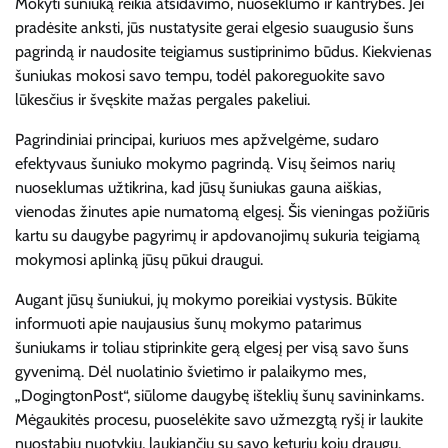
Mokyti šuniuką reikia atsidavimo, nuoseklumo ir kantrybės. Jei
pradėsite anksti, jūs nustatysite gerai elgesio suaugusio šuns
pagrindą ir naudosite teigiamus sustiprinimo būdus. Kiekvienas
šuniukas mokosi savo tempu, todėl pakoreguokite savo
lūkesčius ir švęskite mažas pergales pakeliui.
Pagrindiniai principai, kuriuos mes apžvelgėme, sudaro
efektyvaus šuniuko mokymo pagrindą. Visų šeimos narių
nuoseklumas užtikrina, kad jūsų šuniukas gauna aiškias,
vienodas žinutes apie numatomą elgesį. Šis vieningas požiūris
kartu su daugybe pagyrimų ir apdovanojimų sukuria teigiamą
mokymosi aplinką jūsų pūkui draugui.
Augant jūsų šuniukui, jų mokymo poreikiai vystysis. Būkite
informuoti apie naujausius šunų mokymo patarimus
šuniukams ir toliau stiprinkite gerą elgesį per visą savo šuns
gyvenimą. Dėl nuolatinio švietimo ir palaikymo mes,
„DogingtonPost“, siūlome daugybę išteklių šunų savininkams.
Mėgaukitės procesu, puoselėkite savo užmezgtą ryšį ir laukite
nuostabių nuotykių, laukiančių su savo keturių kojų draugu.