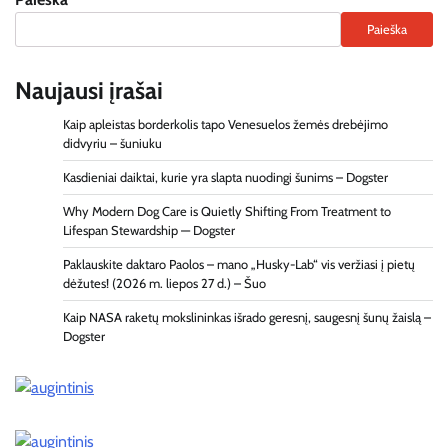
Paieška
Naujausi įrašai
Kaip apleistas borderkolis tapo Venesuelos žemės drebėjimo
didvyriu – šuniuku
Kasdieniai daiktai, kurie yra slapta nuodingi šunims – Dogster
Why Modern Dog Care is Quietly Shifting From Treatment to
Lifespan Stewardship — Dogster
Paklauskite daktaro Paolos – mano „Husky-Lab“ vis veržiasi į pietų
dėžutes! (2026 m. liepos 27 d.) – Šuo
Kaip NASA raketų mokslininkas išrado geresnį, saugesnį šunų žaislą –
Dogster