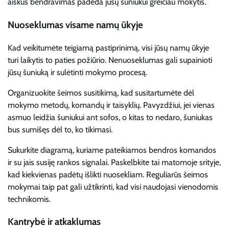
aiškus bendravimas padeda jūsų šuniukui greičiau mokytis.
Nuoseklumas visame namų ūkyje
Kad veikitumėte teigiamą pastiprinimą, visi jūsų namų ūkyje
turi laikytis to paties požiūrio. Nenuoseklumas gali supainioti
jūsų šuniuką ir sulėtinti mokymo procesą.
Organizuokite šeimos susitikimą, kad susitartumėte dėl
mokymo metodų, komandų ir taisyklių. Pavyzdžiui, jei vienas
asmuo leidžia šuniukui ant sofos, o kitas to nedaro, šuniukas
bus sumišęs dėl to, ko tikimasi.
Sukurkite diagramą, kuriame pateikiamos bendros komandos
ir su jais susiję rankos signalai. Paskelbkite tai matomoje srityje,
kad kiekvienas padėtų išlikti nuosekliam. Reguliarūs šeimos
mokymai taip pat gali užtikrinti, kad visi naudojasi vienodomis
technikomis.
Kantrybė ir atkaklumas