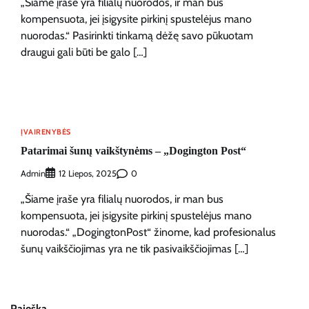
„Šiame įraše yra filialų nuorodos, ir man bus
kompensuota, jei įsigysite pirkinį spustelėjus mano
nuorodas.“ Pasirinkti tinkamą dėžę savo pūkuotam
draugui gali būti be galo […]
ĮVAIRENYBĖS
Patarimai šunų vaikštynėms – „Dogington Post“
Admin
0
12 Liepos, 2025
„Šiame įraše yra filialų nuorodos, ir man bus
kompensuota, jei įsigysite pirkinį spustelėjus mano
nuorodas.“ „DogingtonPost“ žinome, kad profesionalus
šunų vaikščiojimas yra ne tik pasivaikščiojimas […]
Paieška