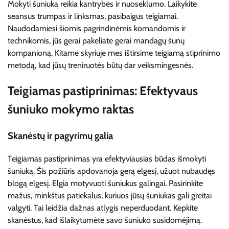
Mokyti šuniuką reikia kantrybės ir nuoseklumo. Laikykite
seansus trumpas ir linksmas, pasibaigus teigiamai.
Naudodamiesi šiomis pagrindinėmis komandomis ir
technikomis, jūs gerai pakeliate gerai mandagų šunų
kompanioną. Kitame skyriuje mes ištirsime teigiamą stiprinimo
metodą, kad jūsų treniruotės būtų dar veiksmingesnės.
Teigiamas pastiprinimas: Efektyvaus
šuniuko mokymo raktas
Skanėstų ir pagyrimų galia
Teigiamas pastiprinimas yra efektyviausias būdas išmokyti
šuniuką. Šis požiūris apdovanoja gerą elgesį, užuot nubaudęs
blogą elgesį. Elgia motyvuoti šuniukus galingai. Pasirinkite
mažus, minkštus patiekalus, kuriuos jūsų šuniukas gali greitai
valgyti. Tai leidžia dažnas atlygis neperduodant. Kepkite
skanėstus, kad išlaikytumėte savo šuniuko susidomėjimą.