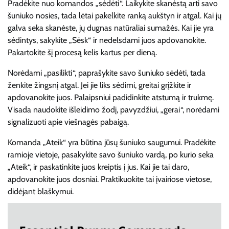
Pradėkite nuo komandos „sėdėti“. Laikykite skanėstą arti savo
šuniuko nosies, tada lėtai pakelkite ranką aukštyn ir atgal. Kai jų
galva seka skanėste, jų dugnas natūraliai sumažės. Kai jie yra
sėdintys, sakykite „Sėsk“ ir nedelsdami juos apdovanokite.
Pakartokite šį procesą kelis kartus per dieną.
Norėdami „pasilikti“, paprašykite savo šuniuko sėdėti, tada
ženkite žingsnį atgal. Jei jie liks sėdimi, greitai grįžkite ir
apdovanokite juos. Palaipsniui padidinkite atstumą ir trukmę.
Visada naudokite išleidimo žodį, pavyzdžiui, „gerai“, norėdami
signalizuoti apie viešnagės pabaigą.
Komanda „Ateik“ yra būtina jūsų šuniuko saugumui. Pradėkite
ramioje vietoje, pasakykite savo šuniuko vardą, po kurio seka
„Ateik“, ir paskatinkite juos kreiptis į jus. Kai jie tai daro,
apdovanokite juos dosniai. Praktikuokite tai įvairiose vietose,
didėjant blaškymui.