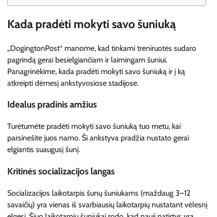
Kada pradėti mokyti savo šuniuką
„DogingtonPost“ manome, kad tinkami treniruotės sudaro
pagrindą gerai besielgiančiam ir laimingam šuniui.
Panagrinėkime, kada pradėti mokyti savo šuniuką ir į ką
atkreipti dėmesį ankstyvosiose stadijose.
Idealus pradinis amžius
Turėtumėte pradėti mokyti savo šuniuką tuo metu, kai
parsinešite juos namo. Ši ankstyva pradžia nustato gerai
elgiantis suaugusį šunį.
Kritinės socializacijos langas
Socializacijos laikotarpis šunų šuniukams (maždaug 3–12
savaičių) yra vienas iš svarbiausių laikotarpių nustatant vėlesnį
elgesį. Šiuo laikotarpiu šuniukai rodo, kad nauji patirtys yra