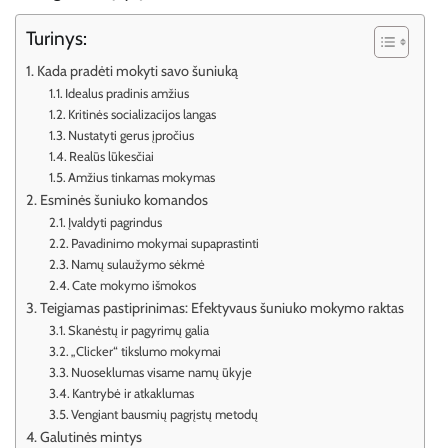
Turinys:
Kada pradėti mokyti savo šuniuką
Idealus pradinis amžius
Kritinės socializacijos langas
Nustatyti gerus įpročius
Realūs lūkesčiai
Amžius tinkamas mokymas
Esminės šuniuko komandos
Įvaldyti pagrindus
Pavadinimo mokymai supaprastinti
Namų sulaužymo sėkmė
Cate mokymo išmokos
Teigiamas pastiprinimas: Efektyvaus šuniuko mokymo raktas
Skanėstų ir pagyrimų galia
„Clicker“ tikslumo mokymai
Nuoseklumas visame namų ūkyje
Kantrybė ir atkaklumas
Vengiant bausmių pagrįstų metodų
Galutinės mintys