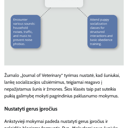
Žurnalo „Journal of Veterinary“ tyrimas nustatė, kad šuniukai,
lankę socializacijos užsiėmimus, teigiamai reagavo į
nepažįstamus šunis ir žmones. Šios klasės taip pat suteikia
puikią galimybę mokyti pagrindinius paklusnumo mokymus.
Nustatyti gerus įpročius
Ankstyvieji mokymai padeda nustatyti gerus įpročius ir