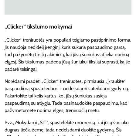
„Clicker“ tikslumo mokymai
„Clicker“ treniruotės yra populiari teigiamo pastiprinimo forma.
Jis naudoja nedidelį įrenginį, kuris sukuria paspaudimo garsą,
kad pažymėtų tikslią akimirką, kai jūsų šuniukas atlieka norimą
elgesį. Šis tikslumas padeda jūsų šuniukui tiksliai suprasti, ką jie
padarė teisingai.
Norėdami pradėti „Clicker“ treniruotes, pirmiausia „įkraukite“
paspaudimą spustelėdami ir nedelsdami suteikdami gydymą.
Pakartokite tai kelis kartus, kol jūsų šuniukas susieja
paspaudimą su atlygiu. Tada pasinaudokite paspaudimu, kad
pažymėtumėte norimą elgesį treniruočių metu.
Pvz., Mokydami „SIT“, spustelėkite momentą, kai jūsų šuniuko
dugnas liečia žemę, tada nedelsdami duokite gydymą. Šis