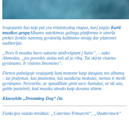
Svajojantis šuo taip pat yra relatsmydog etapas, kurį įsigijo
Kurti
muzikos grupę
Albumo suteikimas galinga platforma ir atneša
prekės ženklo naminių gyvūnėlių kaltinimo misiją dar platesnei
auditorijai.
„Nors ši muzika buvo sukurta atsižvelgiant į šunis”, – sako
Ahmedas, „jos poveikis siekia toli už jo ribų. Tai skirta visiems
gyvūnams. Ir visiems žmonėms”.
Dienos pabaigoje svajojantį šunį matome kaip daugiau nei albumą
– tai įrodymas, kas įmanoma, kai susiduria mokslas, menas ir meilė
gyvūnams. Nesvarbu, ar spaudžiate groti savo šuniukui, ar tik sau,
galite pastebėti, kad muzika atrodo kaip dovana abiem.
Klausykite „Dreaming Dog“ čia
Funkcijos vaizdo kreditas: „Caterina-Trimarchi“, „Shutterstock“