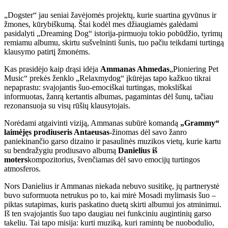
„Dogster“ jau seniai žavėjomės projektų, kurie suartina gyvūnus ir
žmones, kūrybiškumą. Štai kodėl mes džiaugiamės galėdami
pasidalyti „Dreaming Dog“ istorija-pirmuoju tokio pobūdžio, tyrimų
remiamu albumu, skirtu sušvelninti šunis, tuo pačiu teikdami turtingą
klausymo patirtį žmonėms.
Kas prasidėjo kaip drąsi idėja
Ammanas Ahmedas
„Pioniering Pet
Music“ prekės ženklo „Relaxmydog“ įkūrėjas tapo kažkuo tikrai
nepaprastu: svajojantis šuo-emociškai turtingas, moksliškai
informuotas, žanrą kertantis albumas, pagamintas dėl šunų, tačiau
rezonansuoja su visų rūšių klausytojais.
Norėdami atgaivinti viziją, Ammanas subūrė komandą
„Grammy“
laimėjęs prodiuseris Antaeusas
-žinomas dėl savo žanro
paniekinančio garso dizaino ir pasaulinės muzikos vietų, kurie kartu
su bendražygiu prodiusavo albumą
Danielius iš
moters
kompozitorius, švenčiamas dėl savo emocijų turtingos
atmosferos.
Nors Danielius ir Ammanas niekada nebuvo susitikę, jų partnerystė
buvo suformuota netrukus po to, kai mirė Mosadi mylimasis šuo –
piktas sutapimas, kuris paskatino duetą skirti albumui jos atminimui.
Iš ten svajojantis šuo tapo daugiau nei funkciniu augintinių garso
takeliu. Tai tapo misija: kurti muziką, kuri ramintų be nuobodulio,