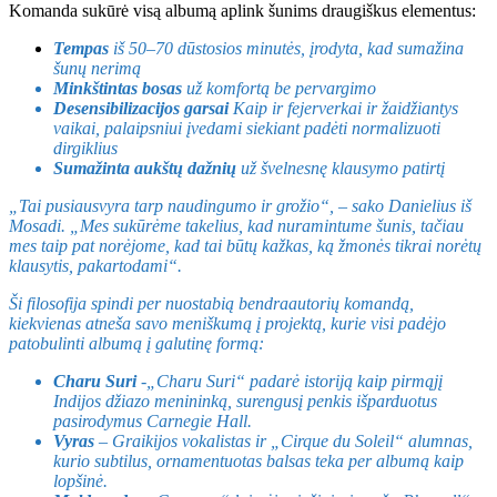
Komanda sukūrė visą albumą aplink šunims draugiškus elementus:
Tempas
iš 50–70 dūstosios minutės, įrodyta, kad sumažina
šunų nerimą
Minkštintas bosas
už komfortą be pervargimo
Desensibilizacijos garsai
Kaip ir fejerverkai ir žaidžiantys
vaikai, palaipsniui įvedami siekiant padėti normalizuoti
dirgiklius
Sumažinta aukštų dažnių
už švelnesnę klausymo patirtį
„Tai pusiausvyra tarp naudingumo ir grožio“, – sako Danielius iš
Mosadi. „Mes sukūrėme takelius, kad nuramintume šunis, tačiau
mes taip pat norėjome, kad tai būtų kažkas, ką žmonės tikrai norėtų
klausytis, pakartodami“.
Ši filosofija spindi per nuostabią bendraautorių komandą,
kiekvienas atneša savo meniškumą į projektą, kurie visi padėjo
patobulinti albumą į galutinę formą:
Charu Suri
-„Charu Suri“ padarė istoriją kaip pirmąjį
Indijos džiazo menininką, surengusį penkis išparduotus
pasirodymus Carnegie Hall.
Vyras
– Graikijos vokalistas ir „Cirque du Soleil“ alumnas,
kurio subtilus, ornamentuotas balsas teka per albumą kaip
lopšinė.