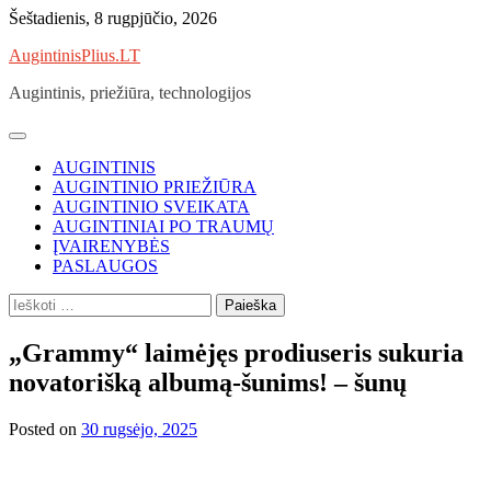
Skip
Šeštadienis, 8 rugpjūčio, 2026
to
AugintinisPlius.LT
content
Augintinis, priežiūra, technologijos
AUGINTINIS
AUGINTINIO PRIEŽIŪRA
AUGINTINIO SVEIKATA
AUGINTINIAI PO TRAUMŲ
ĮVAIRENYBĖS
PASLAUGOS
Ieškoti:
„Grammy“ laimėjęs prodiuseris sukuria
novatorišką albumą-šunims! – šunų
Posted on
30 rugsėjo, 2025