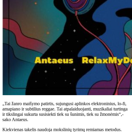
„Tai žanro maišymo patirtis, sujungusi aplinkos elektroninius, lo-fi,
amapiano ir subtilius reggae. Tai atpalaiduojanti, muzikaliai turtinga
ir tikslingai sukurta susisiekti tiek su šunimis, tiek su žmonėmis“,-
sako Antaeus.
Kiekvienas takelis naudoja mokslinių tyrimų remiamas metodus.