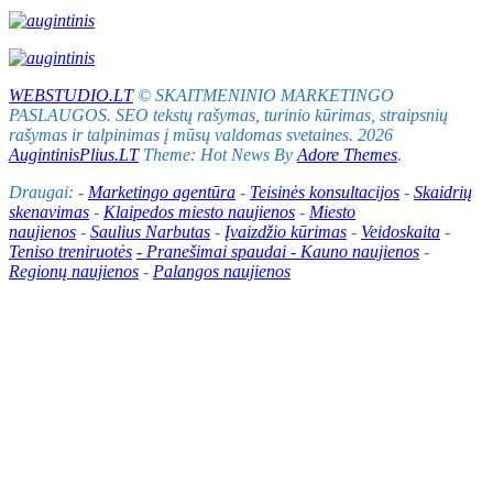
WEBSTUDIO.LT
© SKAITMENINIO MARKETINGO
PASLAUGOS. SEO tekstų rašymas, turinio kūrimas, straipsnių
rašymas ir talpinimas į mūsų valdomas svetaines. 2026
AugintinisPlius.LT
Theme: Hot News By
Adore Themes
.
Draugai: -
Marketingo agentūra
-
Teisinės konsultacijos
-
Skaidrių
skenavimas
-
Klaipedos miesto naujienos
-
Miesto
naujienos
-
Saulius Narbutas
-
Įvaizdžio kūrimas
-
Veidoskaita
-
Teniso treniruotės
- Pranešimai spaudai -
Kauno naujienos
-
Regionų naujienos
-
Palangos naujienos