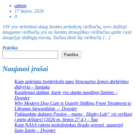
admin
17 liepos, 2026
0
JAV yra stebėtinai daug šunims pritaikytų viešbučių, nors didžioji
dauguma viešbučių yra ne šunims draugiškus viešbučius galite rasti
daugelyje didžiųjų miestų. Tačiau tiksli šių viešbučių […]
Paieška
Paieška
Naujausi įrašai
Kaip apleistas borderkolis tapo Venesuelos žemės drebėjimo
didvyriu – šuniuku
Kasdieniai daiktai, kurie yra slapta nuodingi šunims –
Dogster
Why Modern Dog Care is Quietly Shifting From Treatment to
Lifespan Stewardship — Dogster
Paklauskite daktaro Paolos – mano „Husky-Lab“ vis veržiasi
į pietų dėžutes! (2026 m. liepos 27 d.) – Šuo
Kaip NASA raketų mokslininkas išrado geresnį, saugesnį
šunų žaislą – Dogster