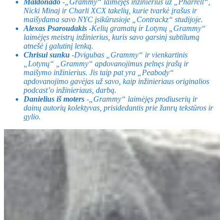
Maldonado
-„Grammy“ laimėjęs inžinierius už „Pharrell“,
Nicki Minaj ir Charli XCX takelių, kurie tvarkė įrašus ir
maišydama savo NYC įsikūrusioje „Contrackz“ studijoje.
Alexas Psaroudakis
-Kelių gramatų ir Lotynų „Grammy“
laimėjęs meistrų inžinierius, kuris savo garsinį subtilumą
atnešė į galutinį lenką.
Chrisui sunku
-Dvigubas „Grammy“ ir vienkartinis
„Lotynų“ „Grammy“ apdovanojimus pelnęs įrašų ir
maišymo inžinierius. Jis taip pat yra „Peabody“
apdovanojimo gavėjas už savo, kaip inžinieriaus originalios
podcast’o inžinieriaus, darbą.
Danielius iš moters
-„Grammy“ laimėjęs prodiuserių ir
dainų autorių kolektyvas, prisidedantis prie žanrų tekstūros ir
gylio.