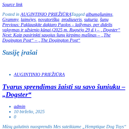
Source link
Posted in
AUGINTINIO PRIEŽIŪRA
Tagged
albumąšunims
,
Grammy
,
laimėjęs
,
novatorišką
,
prodiuseris
,
sukuria
,
šunų
Navigacija
Previous:
Paklauskite daktaro Paolos – laižymas, per didelis
valgymas ir užsienio kūnai (2025 m. Rugsėjo 29 d.) – „Dogster“
tarp
Next:
Kaip pasirinkti saugius šunų kirpimo mašinas – „The
įrašų
Dogington Post“ – „The Dogington Post“
Susiję įrašai
AUGINTINIO PRIEŽIŪRA
Tvarus sprendimas žaisti su savo šuniuku –
„Dogster“
admin
10 birželio, 2025
0
Mūsų galutinis nuosprendis Mes suteikiame „Hemptique Dog Toys“