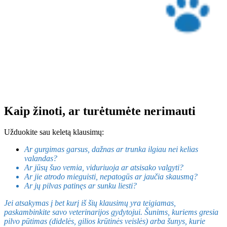
Kaip žinoti, ar turėtumėte nerimauti
Užduokite sau keletą klausimų:
Ar gurgimas garsus, dažnas ar trunka ilgiau nei kelias
valandas?
Ar jūsų šuo vemia, viduriuoja ar atsisako valgyti?
Ar jie atrodo mieguisti, nepatogūs ar jaučia skausmą?
Ar jų pilvas patinęs ar sunku liesti?
Jei atsakymas į bet kurį iš šių klausimų yra teigiamas,
paskambinkite savo veterinarijos gydytojui. Šunims, kuriems gresia
pilvo pūtimas (didelės, gilios krūtinės veislės) arba šunys, kurie