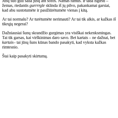
Jūsų šuo guli šalia jūsų ant sofos. Namas ramus. Ir tada išgirsti –
žemas, riedantis
gurrrrgle
sklinda iš jų pilvo, pakankamai garsiai,
kad abu sustotumėte ir pasižiūrėtumėte vienas į kitą.
Ar tai normalu? Ar turėtumėte nerimauti? Ar tai tik alkis, ar kažkas iš
tikrųjų negerai?
Dažniausiai šunų skrandžio gurgimas yra visiškai nekenksmingas.
Tai tik garsas, kai virškinimas daro savo. Bet kartais – ne dažnai, bet
kartais
– tai jūsų šuns kūnas bando pasakyti, kad vyksta kažkas
rimtesnio.
Štai kaip pasakyti skirtumą.