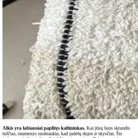
Alkis yra labiausiai paplitęs kaltininkas.
Kai jūsų šuns skrandis
tuščias, raumenys susitraukia, kad judėtų dujos ir skysčiai. Šis