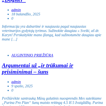
admin
18 balandžio, 2025
0
Informacija yra dabartinė ir naujausia pagal naujausius
veterinarijos gydytojų tyrimus. Sužinokite daugiau » Sveiki, aš dr.
Karyn! Perskaitykite mano įžangą, kad sužinotumėte daugiau apie
mane […]
AUGINTINIO PRIEŽIŪRA
Argumentai už „ir trūkumai ir
prisiminimai – šuns
admin
9 spalio, 2025
0
Peržiūrėkite santrauką Mūsų galutinis nuosprendis Mes suteikiame
„Purina Pro Plan“ šunų maisto reitingą 4.5 Iš 5 žvaigždžių. Purina