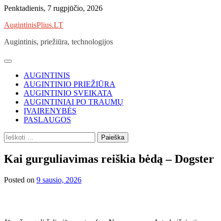
Skip
Penktadienis, 7 rugpjūčio, 2026
to
AugintinisPlius.LT
content
Augintinis, priežiūra, technologijos
AUGINTINIS
AUGINTINIO PRIEŽIŪRA
AUGINTINIO SVEIKATA
AUGINTINIAI PO TRAUMŲ
ĮVAIRENYBĖS
PASLAUGOS
Ieškoti:
Kai gurguliavimas reiškia bėdą – Dogster
Posted on
9 sausio, 2026