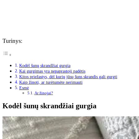
Turinys:
Kodėl šunų skrandžiai gurgia
Kai gurgimas yra nepaprastoji padėtis
Kitos priežastys, dėl kurių jūsų šuns skrandis gali gurgti
Kaip žinoti, ar turėtumėte nerimauti
Esmė
Ar žinojai?
Kodėl šunų skrandžiai gurgia