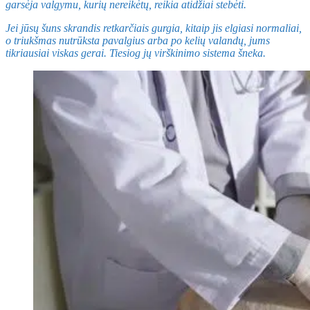
garsėja valgymu, kurių nereikėtų, reikia atidžiai stebėti.
Jei jūsų šuns skrandis retkarčiais gurgia, kitaip jis elgiasi normaliai,
o triukšmas nutrūksta pavalgius arba po kelių valandų, jums
tikriausiai viskas gerai. Tiesiog jų virškinimo sistema šneka.