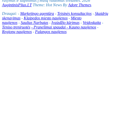
rašymas ir talpinimas į mūsų valdomas svetaines. 2026
AugintinisPlius.LT
Theme: Hot News By
Adore Themes
.
Draugai: -
Marketingo agentūra
-
Teisinės konsultacijos
-
Skaidrių
skenavimas
-
Klaipedos miesto naujienos
-
Miesto
naujienos
-
Saulius Narbutas
-
Įvaizdžio kūrimas
-
Veidoskaita
-
Teniso treniruotės
- Pranešimai spaudai -
Kauno naujienos
-
Regionų naujienos
-
Palangos naujienos