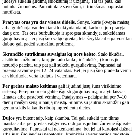
judesys sukelia girdimą šniokštimą ir urzgimą. Tai tas pats, kas
nutinka žmonėms. Pamaitinkite savo šunį, ir triukšmas paprastai
nutrūksta.
Prarytas oras yra dar vienas didelis.
Šunys, kurie įkvepia maistą
arba gurkšnoja vandenį tarsi lenktyniaudami, kartu su juo praryja
daug oro. Tas oras burbuliuoja ir sprogsta skrandyje, sukeldamas
gurguliavimą. Jei jūsų šuo valgo greitai, lėta šėrykla arba galvosūkių
dubuo gali padėti sumažinti problemą.
Skrandžio sutrikimas suvalgius ką nors keisto
. Stalo likučiai,
atsitiktinis užkandis, kurį jie rado lauke, ir šiukšlės, į kurias jie
neturėjo patekti, taip pat gali sukelti gurguliavimą. Paprastai tai
praeina savaime per 12–24 valandas. Bet jei jūsų šuo pradeda vemti
ar viduriuoja, verta kreiptis į veterinarą.
Per greitas maisto keitimas
gali išjudinti jūsų šuns virškinimo
sistemą. Perėjimo metu galite išgirsti gurguliavimą, matyti laisvas
išmatas arba pastebėti vėmimą. Pataisymas – palaipsniui per 7–10
dienų maišyti seną ir naują maistą. Šunims su jautriu skrandžiu gali
geriau sektis laikantis ribotų ingredientų dietos.
Dujos
yra būtent taip, kaip skamba. Tai gali sukelti tam tikras
maistas arba per greitas valgymas, o dujoms judant žarnyne išgirsite
gurguliavimą. Paprastai tai nekenksminga, bet jei tai kartojasi dažnai
arba jūsų šuo jaučiasi nepatogiai, kreipkitės į veterinarijos gydytoją.