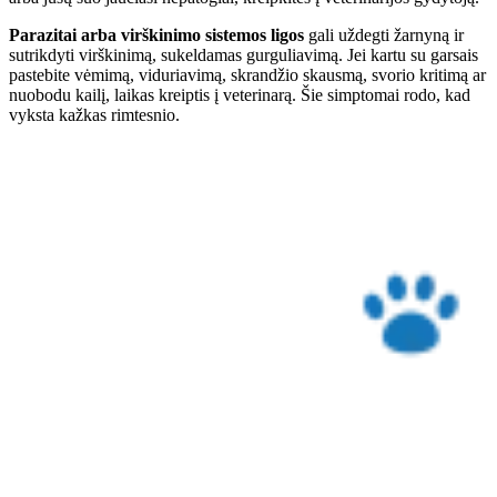
Parazitai arba virškinimo sistemos ligos
gali uždegti žarnyną ir
sutrikdyti virškinimą, sukeldamas gurguliavimą. Jei kartu su garsais
pastebite vėmimą, viduriavimą, skrandžio skausmą, svorio kritimą ar
nuobodu kailį, laikas kreiptis į veterinarą. Šie simptomai rodo, kad
vyksta kažkas rimtesnio.