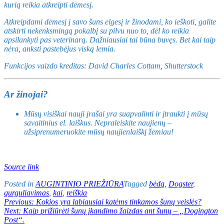
kurią reikia atkreipti dėmesį.
Atkreipdami dėmesį į savo šuns elgesį ir žinodami, ko ieškoti, galite
atskirti nekenksmingą pokalbį su pilvu nuo to, dėl ko reikia
apsilankyti pas veterinarą. Dažniausiai tai būna buvęs. Bet kai taip
nėra, anksti pastebėjus viską lemia.
Funkcijos vaizdo kreditas: David Charles Cottam, Shutterstock
Ar žinojai?
Mūsų visiškai nauji įrašai yra suapvalinti ir įtraukti į mūsų
savaitinius el. laiškus. Nepraleiskite naujienų –
užsiprenumeruokite mūsų naujienlaiškį žemiau!
Source link
Posted in
AUGINTINIO PRIEŽIŪRA
Tagged
bėdą
,
Dogster
,
gurguliavimas
,
kai
,
reiškia
Navigacija
Previous:
Kokios yra labiausiai katėms tinkamos šunų veislės?
Next:
Kaip prižiūrėti šunų įkandimo žaizdas ant šunų – „Dogington
tarp
Post“.