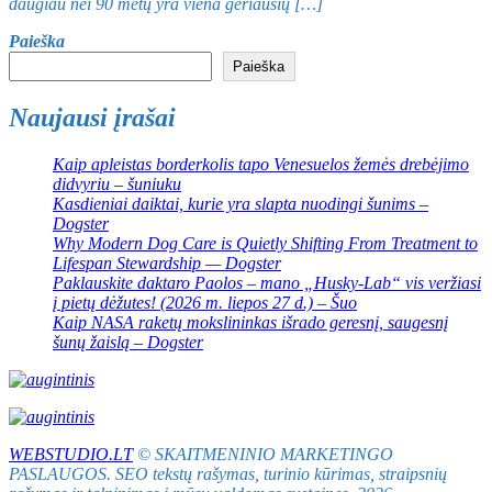
daugiau nei 90 metų yra viena geriausių […]
Paieška
Paieška
Naujausi įrašai
Kaip apleistas borderkolis tapo Venesuelos žemės drebėjimo
didvyriu – šuniuku
Kasdieniai daiktai, kurie yra slapta nuodingi šunims –
Dogster
Why Modern Dog Care is Quietly Shifting From Treatment to
Lifespan Stewardship — Dogster
Paklauskite daktaro Paolos – mano „Husky-Lab“ vis veržiasi
į pietų dėžutes! (2026 m. liepos 27 d.) – Šuo
Kaip NASA raketų mokslininkas išrado geresnį, saugesnį
šunų žaislą – Dogster
WEBSTUDIO.LT
© SKAITMENINIO MARKETINGO
PASLAUGOS. SEO tekstų rašymas, turinio kūrimas, straipsnių