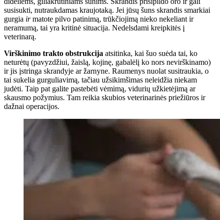
dideliems, giliakrūtiniams šunims. Skrandis prisipildo oro ir gali
susisukti, nutraukdamas kraujotaką. Jei jūsų šuns skrandis smarkiai
gurgia
ir
matote pilvo patinimą, trūkčiojimą nieko nekeliant ir
neramumą, tai yra kritinė situacija. Nedelsdami kreipkitės į
veterinarą.
Virškinimo trakto obstrukcija
atsitinka, kai šuo suėda tai, ko
neturėtų (pavyzdžiui, žaislą, kojinę, gabalėlį ko nors nevirškinamo)
ir jis įstringa skrandyje ar žarnyne. Raumenys nuolat susitraukia, o
tai sukelia gurguliavimą, tačiau užsikimšimas neleidžia niekam
judėti. Taip pat galite pastebėti vėmimą, vidurių užkietėjimą ar
skausmo požymius. Tam reikia skubios veterinarinės priežiūros ir
dažnai operacijos.