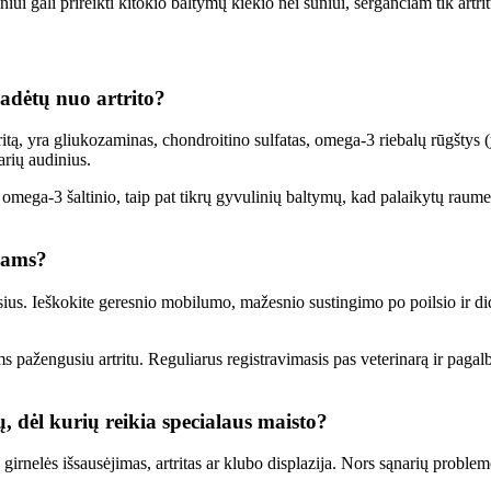
i gali prireikti kitokio baltymų kiekio nei šuniui, sergančiam tik artrit
padėtų nuo artrito?
itą, yra gliukozaminas, chondroitino sulfatas, omega-3 riebalų rūgštys 
rių audinius.
omega-3 šaltinio, taip pat tikrų gyvulinių baltymų, kad palaikytų raumeni
iams?
ius. Ieškokite geresnio mobilumo, mažesnio sustingimo po poilsio ir dide
ažengusiu artritu. Reguliarus registravimasis pas veterinarą ir pagalba, 
, dėl kurių reikia specialaus maisto?
p girnelės išsausėjimas, artritas ar klubo displazija. Nors sąnarių probl