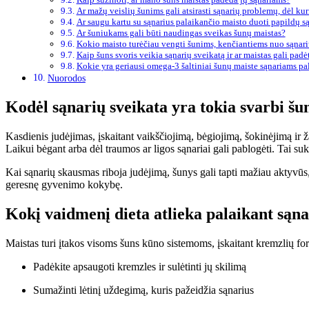
Ar mažų veislių šunims gali atsirasti sąnarių problemų, dėl kur
Ar saugu kartu su sąnarius palaikančio maisto duoti papildų s
Ar šuniukams gali būti naudingas sveikas šunų maistas?
Kokio maisto turėčiau vengti šunims, kenčiantiems nuo sąnar
Kaip šuns svoris veikia sąnarių sveikatą ir ar maistas gali padė
Kokie yra geriausi omega-3 šaltiniai šunų maiste sąnariams pa
Nuorodos
Kodėl sąnarių sveikata yra tokia svarbi š
Kasdienis judėjimas, įskaitant vaikščiojimą, bėgiojimą, šokinėjimą ir ž
Laikui bėgant arba dėl traumos ar ligos sąnariai gali pablogėti. Tai su
Kai sąnarių skausmas riboja judėjimą, šunys gali tapti mažiau aktyvūs, 
geresnę gyvenimo kokybę.
Kokį vaidmenį dieta atlieka palaikant sąna
Maistas turi įtakos visoms šuns kūno sistemoms, įskaitant kremzlių fo
Padėkite apsaugoti kremzles ir sulėtinti jų skilimą
Sumažinti lėtinį uždegimą, kuris pažeidžia sąnarius