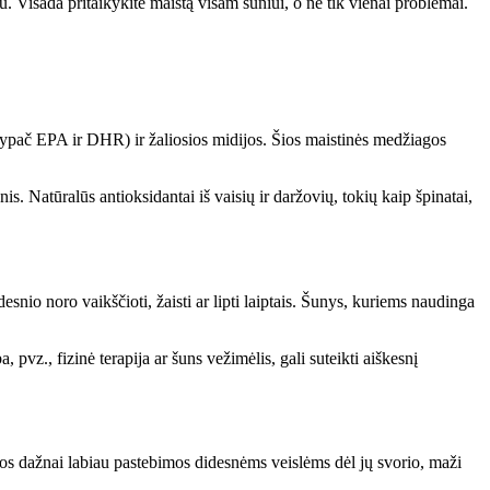
u. Visada pritaikykite maistą visam šuniui, o ne tik vienai problemai.
(ypač EPA ir DHR) ir žaliosios midijos. Šios maistinės medžiagos
s. Natūralūs antioksidantai iš vaisių ir daržovių, tokių kaip špinatai,
snio noro vaikščioti, žaisti ar lipti laiptais. Šunys, kuriems naudinga
pvz., fizinė terapija ar šuns vežimėlis, gali suteikti aiškesnį
emos dažnai labiau pastebimos didesnėms veislėms dėl jų svorio, maži