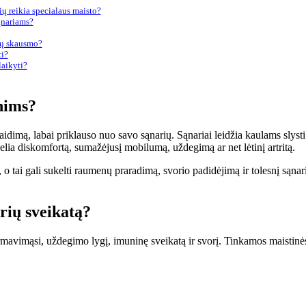
ių reikia specialaus maisto?
ąnariams?
ių skausmo?
ti?
laikyti?
unims?
aidimą, labai priklauso nuo savo sąnarių. Sąnariai leidžia kaulams slysti 
kelia diskomfortą, sumažėjusį mobilumą, uždegimą ar net lėtinį artritą.
o tai gali sukelti raumenų praradimą, svorio padidėjimą ir tolesnį sąnar
rių sveikatą?
rmavimąsi, uždegimo lygį, imuninę sveikatą ir svorį. Tinkamos maistinė