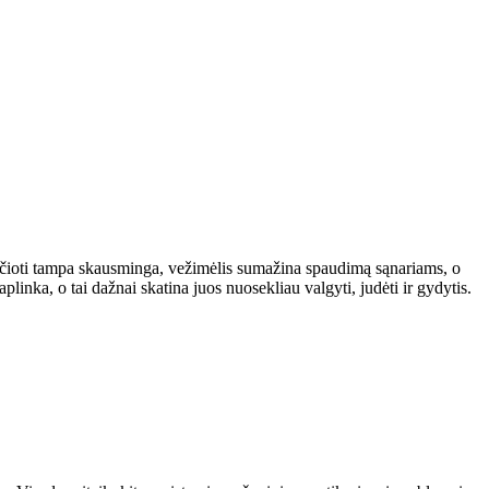
ikščioti tampa skausminga, vežimėlis sumažina spaudimą sąnariams, o
plinka, o tai dažnai skatina juos nuosekliau valgyti, judėti ir gydytis.