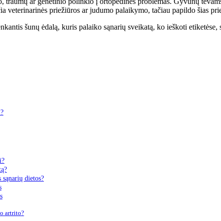
o, traumų ar genetinio polinkio į ortopedines problemas. Gyvūnų tėvams
ia veterinarinės priežiūros ar judumo palaikymo, tačiau papildo šias p
nkantis šunų ėdalą, kuris palaiko sąnarių sveikatą, ko ieškoti etiketėse,
i?
i?
tą?
 sąnarių dietos?
s
s
 artrito?