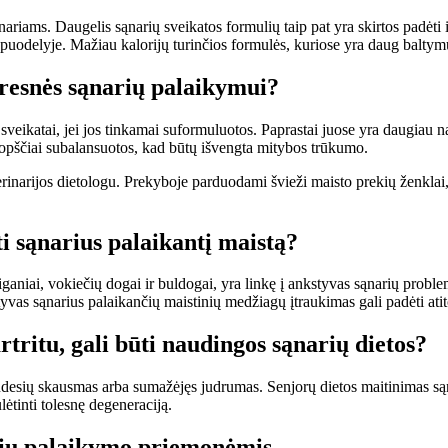
ariams. Daugelis sąnarių sveikatos formulių taip pat yra skirtos padėti 
ių puodelyje. Mažiau kalorijų turinčios formulės, kuriose yra daug baltym
geresnės sąnarių palaikymui?
 sveikatai, jei jos tinkamai suformuluotos. Paprastai juose yra daugiau na
ruopščiai subalansuotos, kad būtų išvengta mitybos trūkumo.
terinarijos dietologu. Prekyboje parduodami švieži maisto prekių ženklai
ti sąnarius palaikantį maistą?
viganiai, vokiečių dogai ir buldogai, yra linkę į ankstyvas sąnarių prob
tyvas sąnarius palaikančių maistinių medžiagų įtraukimas gali padėti atit
tritu, gali būti naudingos sąnarių dietos?
udesių skausmas arba sumažėjęs judrumas. Senjorų dietos maitinimas sąna
lėtinti tolesnę degeneraciją.
arių palaikymo priemonėmis