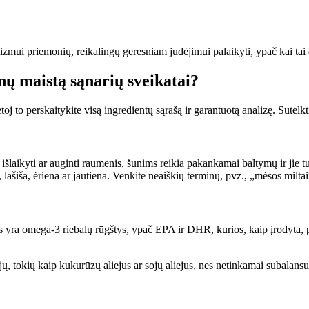
izmui priemonių, reikalingų geresniam judėjimui palaikyti, ypač kai tai 
unų maistą sąnarių sveikatai?
toj to perskaitykite visą ingredientų sąrašą ir garantuotą analizę. Sutelkt
šlaikyti ar auginti raumenis, šunims reikia pakankamai baltymų ir jie tu
 lašiša, ėriena ar jautiena. Venkite neaiškių terminų, pvz., „mėsos miltai
s yra omega-3 riebalų rūgštys, ypač EPA ir DHR, kurios, kaip įrodyta, 
jų, tokių kaip kukurūzų aliejus ar sojų aliejus, nes netinkamai subalansu