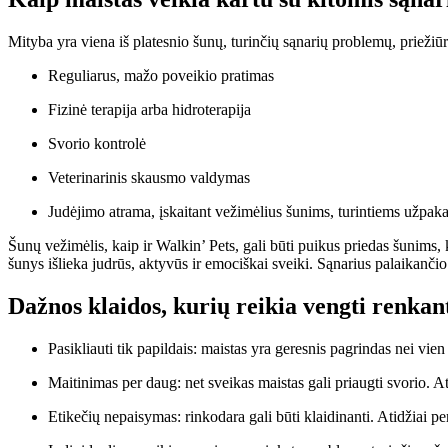
Mityba yra viena iš platesnio šunų, turinčių sąnarių problemų, priežiūro
Reguliarus, mažo poveikio pratimas
Fizinė terapija arba hidroterapija
Svorio kontrolė
Veterinarinis skausmo valdymas
Judėjimo atrama, įskaitant vežimėlius šunims, turintiems užpakal
Šunų vežimėlis, kaip ir Walkin’ Pets, gali būti puikus priedas šunim
šunys išlieka judrūs, aktyvūs ir emociškai sveiki. Sąnarius palaikančio 
Dažnos klaidos, kurių reikia vengti renkan
Pasikliauti tik papildais: maistas yra geresnis pagrindas nei vie
Maitinimas per daug: net sveikas maistas gali priaugti svorio. Ati
Etikečių nepaisymas: rinkodara gali būti klaidinanti. Atidžiai pe