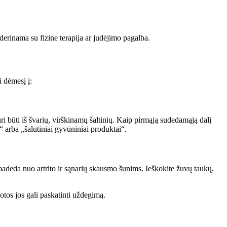
derinama su fizine terapija ar judėjimo pagalba.
i dėmesį į:
ri būti iš švarių, virškinamų šaltinių. Kaip pirmąją sudedamąją dalį
“ arba „šalutiniai gyvūniniai produktai“.
padeda nuo artrito ir sąnarių skausmo šunims. Ieškokite žuvų taukų,
otos jos gali paskatinti uždegimą.