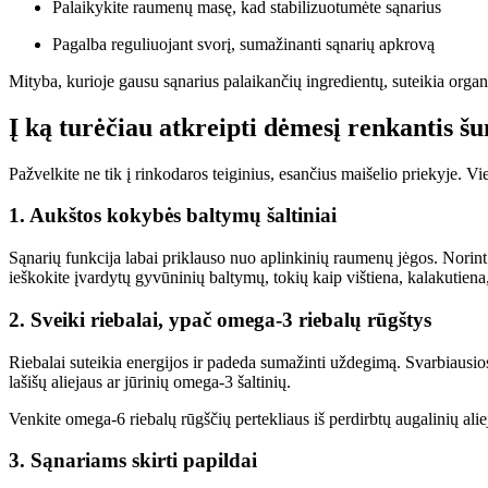
Palaikykite raumenų masę, kad stabilizuotumėte sąnarius
Pagalba reguliuojant svorį, sumažinanti sąnarių apkrovą
Mityba, kurioje gausu sąnarius palaikančių ingredientų, suteikia organ
Į ką turėčiau atkreipti dėmesį renkantis š
Pažvelkite ne tik į rinkodaros teiginius, esančius maišelio priekyje. Vie
1. Aukštos kokybės baltymų šaltiniai
Sąnarių funkcija labai priklauso nuo aplinkinių raumenų jėgos. Norint i
ieškokite įvardytų gyvūninių baltymų, tokių kaip vištiena, kalakutiena,
2. Sveiki riebalai, ypač omega-3 riebalų rūgštys
Riebalai suteikia energijos ir padeda sumažinti uždegimą. Svarbiausio
lašišų aliejaus ar jūrinių omega-3 šaltinių.
Venkite omega-6 riebalų rūgščių pertekliaus iš perdirbtų augalinių alie
3. Sąnariams skirti papildai