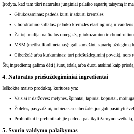
Įrodyta, kad tam tikri natūralūs junginiai palaiko sąnarių taisymą ir m
Gliukozaminas: padeda kurti ir atkurti kremzles
Chondroitino sulfatas: palaiko kremzlės elastingumą ir vanden
Žalioji midija: natūralus omega-3, gliukozamino ir chondroitino 
MSM (metilsulfonilmetanas): gali sumažinti sąnarių uždegimą 
Ciberžolė arba kurkuminas: turi priešuždegiminį poveikį, nors re
Šių ingredientų galima dėti į šunų ėdalą arba duoti atskirai kaip priedą
4. Natūralūs priešuždegiminiai ingredientai
Ieškokite maisto produktų, kuriuose yra:
Vaisiai ir daržovės: mėlynės, špinatai, lapiniai kopūstai, moliūg
Žolelės, pavyzdžiui, imbieras ar ciberžolė: jos gali pasiūlyti šv
Probiotikai ir prebiotikai: jie padeda palaikyti žarnyno sveikatą,
5. Svorio valdymo palaikymas