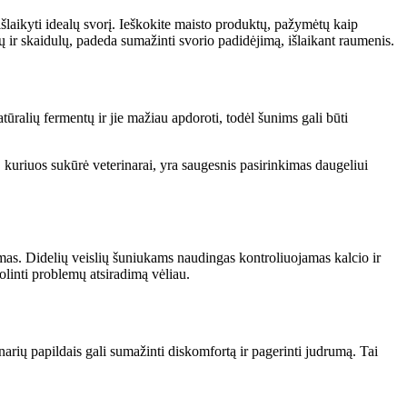
išlaikyti idealų svorį. Ieškokite maisto produktų, pažymėtų kaip
ų ir skaidulų, padeda sumažinti svorio padidėjimą, išlaikant raumenis.
tūralių fermentų ir jie mažiau apdoroti, todėl šunims gali būti
, kuriuos sukūrė veterinarai, yra saugesnis pasirinkimas daugeliui
lemas. Didelių veislių šuniukams naudingas kontroliuojamas kalcio ir
olinti problemų atsiradimą vėliau.
rių papildais gali sumažinti diskomfortą ir pagerinti judrumą. Tai