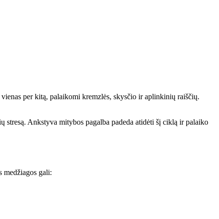
vienas per kitą, palaikomi kremzlės, skysčio ir aplinkinių raiščių.
ių stresą. Ankstyva mitybos pagalba padeda atidėti šį ciklą ir palaiko
s medžiagos gali: