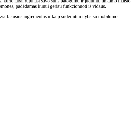
, kurie labai rūpinasi savo šuns patogumu ir judumu, tinkamo maisto
riemones, padėdamas kūnui geriau funkcionuoti iš vidaus.
 svarbiausius ingredientus ir kaip suderinti mitybą su mobilumo