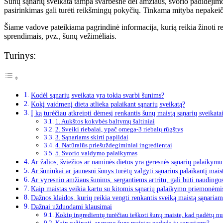
Šunų sąnarių sveikata tampa svarbesnė dėl amžiaus, svorio padidėjim
pasirinkimas gali turėti reikšmingų pokyčių. Tinkama mityba nepakeič
Šiame vadove pateikiama pagrindinė informacija, kurią reikia žinoti re
sprendimais, pvz., šunų vežimėliais.
Turinys:
Kodėl sąnarių sveikata yra tokia svarbi šunims?
Kokį vaidmenį dieta atlieka palaikant sąnarių sveikatą?
Į ką turėčiau atkreipti dėmesį renkantis šunų maistą sąnarių sveikata
1. Aukštos kokybės baltymų šaltiniai
2. Sveiki riebalai, ypač omega-3 riebalų rūgštys
3. Sąnariams skirti papildai
4. Natūralūs priešuždegiminiai ingredientai
5. Svorio valdymo palaikymas
Ar žalios, šviežios ar naminės dietos yra geresnės sąnarių palaikymu
Ar šuniukai ar jaunesni šunys turėtų valgyti sąnarius palaikantį mais
Ar vyresnio amžiaus šunims, sergantiems artritu, gali būti naudingos
Kaip maistas veikia kartu su kitomis sąnarių palaikymo priemonėmi
Dažnos klaidos, kurių reikia vengti renkantis sveiką maistą sąnariam
Dažnai užduodami klausimai
Kokių ingredientų turėčiau ieškoti šunų maiste, kad padėtų nuo
Kaip sužinoti, ar mano šuns maistas padeda jų sąnariams?