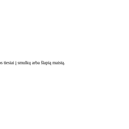
s tiesiai į smulkų arba šlapią maistą.