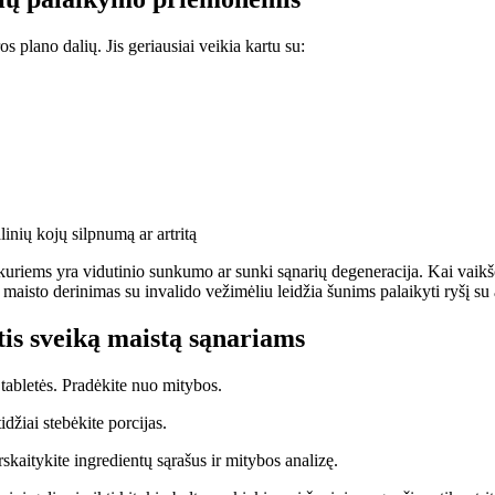
s plano dalių. Jis geriausiai veikia kartu su:
inių kojų silpnumą ar artritą
s, kuriems yra vidutinio sunkumo ar sunki sąnarių degeneracija. Kai va
maisto derinimas su invalido vežimėliu leidžia šunims palaikyti ryšį su a
tis sveiką maistą sąnariams
n tabletės. Pradėkite nuo mitybos.
džiai stebėkite porcijas.
rskaitykite ingredientų sąrašus ir mitybos analizę.