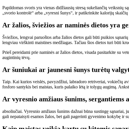
Papildomas svoris yra vienas didžiausių stresą sukeliančių veiksnių sąn
„svorio kontrolė“ arba „vyresni šunys“, ir patikrinkite kalorijų skaič
Ar žalios, šviežios ar naminės dietos yra 
Šviežios, lengvai paruoštos arba žalios dietos gali būti puikios sąnarių
lengviau virškinti maistines medžiagas. Tačiau šios dietos turi būti k
Prieš pereidami prie naminės ar žalios dietos, visada pasitarkite su ve
augintinių tėvų.
Ar šuniukai ar jaunesni šunys turėtų valgy
Taip. Kai kurios veislės, pavyzdžiui, labradoro retriveriai, vokiečių a
fosforo santykis bei maistas, kuris palaiko lėtą ir tolygų augimą. Anks
Ar vyresnio amžiaus šunims, sergantiems ar
absoliučiai. Vyresnio amžiaus šunims dažnai būna sustingę sąnariai, j
gali nepataisyti esamos žalos, bet gali pagerinti gyvenimo kokybę ir su
Kaip maistas veikia kartu su kitomis sąn