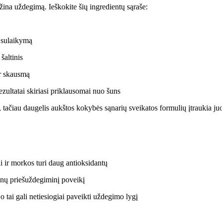
ažina uždegimą. Ieškokite šių ingredientų sąraše:
s sulaikymą
šaltinis
ir skausmą
zultatai skiriasi priklausomai nuo šuns
, tačiau daugelis aukštos kokybės sąnarių sveikatos formulių įtraukia juo
ai ir morkos turi daug antioksidantų
elnų priešuždegiminį poveikį
 o tai gali netiesiogiai paveikti uždegimo lygį