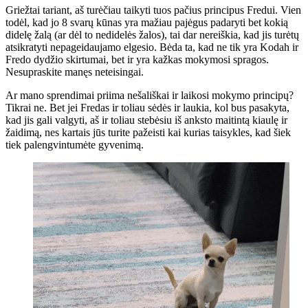
Griežtai tariant, aš turėčiau taikyti tuos pačius principus Fredui. Vien
todėl, kad jo 8 svarų kūnas yra mažiau pajėgus padaryti bet kokią
didelę žalą (ar dėl to nedidelės žalos), tai dar nereiškia, kad jis turėtų
atsikratyti nepageidaujamo elgesio. Bėda ta, kad ne tik yra Kodah ir
Fredo dydžio skirtumai, bet ir yra kažkas mokymosi spragos.
Nesupraskite manęs neteisingai.
Ar mano sprendimai priima nešališkai ir laikosi mokymo principų?
Tikrai ne. Bet jei Fredas ir toliau sėdės ir laukia, kol bus pasakyta,
kad jis gali valgyti, aš ir toliau stebėsiu iš anksto maitintą kiaulę ir
žaidimą, nes kartais jūs turite pažeisti kai kurias taisykles, kad šiek
tiek palengvintumėte gyvenimą.