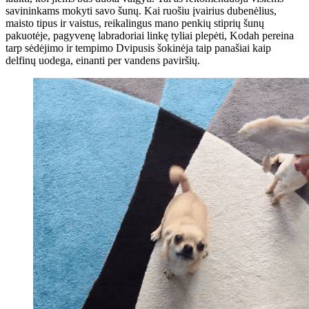
savininkams mokyti savo šunų. Kai ruošiu įvairius dubenėlius,
maisto tipus ir vaistus, reikalingus mano penkių stiprių šunų
pakuotėje, pagyvenę labradoriai linkę tyliai plepėti, Kodah pereina
tarp sėdėjimo ir tempimo Dvipusis šokinėja taip panašiai kaip
delfinų uodega, einanti per vandens paviršių.