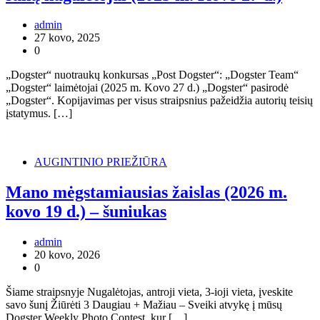
admin
27 kovo, 2025
0
„Dogster“ nuotraukų konkursas „Post Dogster“: „Dogster Team“
„Dogster“ laimėtojai (2025 m. Kovo 27 d.) „Dogster“ pasirodė
„Dogster“. Kopijavimas per visus straipsnius pažeidžia autorių teisių
įstatymus. […]
AUGINTINIO PRIEŽIŪRA
Mano mėgstamiausias žaislas (2026 m.
kovo 19 d.) – šuniukas
admin
20 kovo, 2026
0
Šiame straipsnyje Nugalėtojas, antroji vieta, 3-ioji vieta, įveskite
savo šunį Žiūrėti 3 Daugiau + Mažiau – Sveiki atvykę į mūsų
Dogster Weekly Photo Contest, kur […]