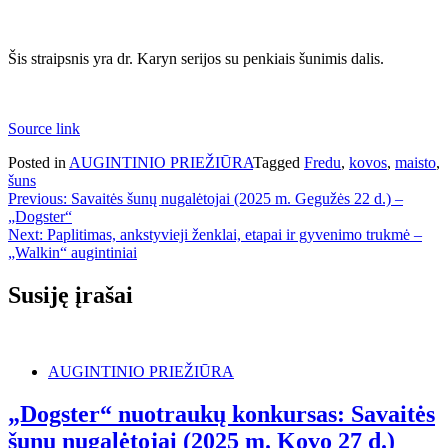
Šis straipsnis yra dr. Karyn serijos su penkiais šunimis dalis.
Source link
Posted in
AUGINTINIO PRIEŽIŪRA
Tagged
Fredu
,
kovos
,
maisto
,
šuns
Navigacija
Previous:
Savaitės šunų nugalėtojai (2025 m. Gegužės 22 d.) –
„Dogster“
tarp
Next:
Paplitimas, ankstyvieji ženklai, etapai ir gyvenimo trukmė –
įrašų
„Walkin“ augintiniai
Susiję įrašai
AUGINTINIO PRIEŽIŪRA
„Dogster“ nuotraukų konkursas: Savaitės
šunų nugalėtojai (2025 m. Kovo 27 d.)