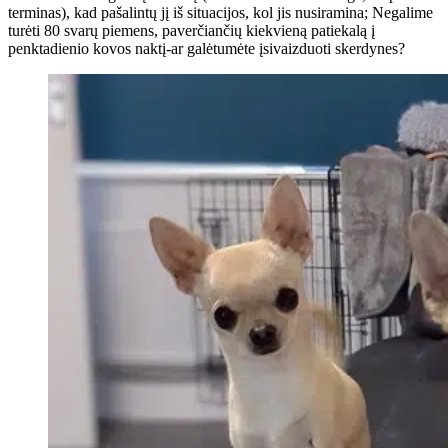
terminas), kad pašalintų jį iš situacijos, kol jis nusiramina; Negalime
turėti 80 svarų piemens, paverčiančių kiekvieną patiekalą į
penktadienio kovos naktį-ar galėtumėte įsivaizduoti skerdynes?