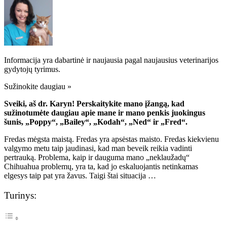
Informacija yra dabartinė ir naujausia pagal naujausius veterinarijos
gydytojų tyrimus.
Sužinokite daugiau »
Sveiki, aš dr. Karyn! Perskaitykite mano įžangą, kad
sužinotumėte daugiau apie mane ir mano penkis juokingus
šunis, „Poppy“, „Bailey“, „Kodah“, „Ned“ ir „Fred“.
Fredas mėgsta maistą. Fredas yra apsėstas maisto. Fredas kiekvienu
valgymo metu taip jaudinasi, kad man beveik reikia vadinti
pertrauką. Problema, kaip ir dauguma mano „neklaužadų“
Chihuahua problemų, yra ta, kad jo eskaluojantis netinkamas
elgesys taip pat yra žavus. Taigi štai situacija …
Turinys: