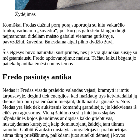
Žydėjimas
Komiškai Fredas dažnai porų porą suporuoja su kitu vakarėlio
triuku, vadinamu „žuvėdra“, per kurį jis gali stebuklingai dingti
neįmanomai dideliam maisto gabalui viename gurkšnyje,
pavyzdžiui, žuvėdra, išmesdama atgal pilno dydžio žuvį.
Šis elgesys buvo natūraliai sustiprintas, nes jie yra glaudžiai susiję su
mėgstamiausiu Fredo apdovanojimu: maistu. Tačiau laikui bėgant jo
patiekalų antika ėmėsi naujos temos.
Fredo pasiutęs antika
Nedas ir Fredas visada praleido valandas vejasi, kramtyti ir imtis
tarpusavyje, deginti tiek energijos, kad maždaug trys ketvirtadaliai jų
dienos turi būti praleidžiami miegant, dulkinant ar gniaužia. Nors
Nedas yra šiek tiek aukštesnis komandų grandinėje, jie kiekvienas iš
eilės yra agresorius. Vieną žaidimo sesiją inicijuos slaptas
užpakalinės kojos įkandimas ar drąsias kaklo griebtuvas,
nustatydamas kurstytoją kaip dominuojantį žaidėją tam tikram
raundui. Galbūt iš anksto nustatytas nugalėtojas ir pralaimėtojas
atima tikrą priešiškumą, palikdami juos sutelkti dėmesį į kovos