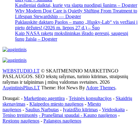
Kasdieniai daiktai, kurie yra slapta nuodingi šunims – Dogster
Why Modern Dog Care is Quietly Shifting From Treatment to
Lifespan Stewardship — Dogster
Paklauskite daktaro Paolos – mano „Husky-Lab“ vis veržiasi į
pietų dėžutes! (2026 m. liepos 27 d.) – Šuo
Kaip NASA raketų mokslininkas išrado geresnį, saugesnį
šunų žaislą – Dogster
WEBSTUDIO.LT
© SKAITMENINIO MARKETINGO
PASLAUGOS. SEO tekstų rašymas, turinio kūrimas, straipsnių
rašymas ir talpinimas į mūsų valdomas svetaines. 2026
AugintinisPlius.LT
Theme: Hot News By
Adore Themes
.
Draugai: -
Marketingo agentūra
-
Teisinės konsultacijos
-
Skaidrių
skenavimas
-
Klaipedos miesto naujienos
-
Miesto
naujienos
-
Saulius Narbutas
-
Įvaizdžio kūrimas
-
Veidoskaita
-
Teniso treniruotės
- Pranešimai spaudai -
Kauno naujienos
-
Regionų naujienos
-
Palangos naujienos