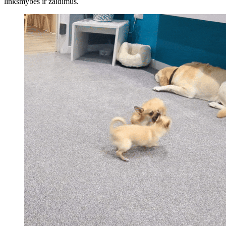
linksmybes ir žaidimus.