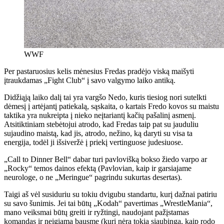
WWF
Per pastaruosius kelis mėnesius Fredas pradėjo viską maišyti
įtraukdamas „Fight Club“ į savo valgymo laiko antiką.
Didžiąją laiko dalį tai yra vargšo Nedo, kuris tiesiog nori sutelkti
dėmesį į artėjantį patiekalą, sąskaita, o kartais Fredo kovos su maistu
taktika yra nukreipta į nieko neįtariantį kačių pašalinį asmenį.
Atsitiktiniam stebėtojui atrodo, kad Fredas taip pat su jauduliu
sujaudino maistą, kad jis, atrodo, nežino, ką daryti su visa ta
energija, todėl ji išsiveržė į priekį vertinguose judesiuose.
„Call to Dinner Bell“ dabar turi pavlovišką bokso žiedo varpo ar
„Rocky“ temos dainos efektą (Pavlovian, kaip ir garsiajame
neurologe, o ne „Meringue“ pagrindu sukurtas desertas).
Taigi aš vėl susiduriu su tokiu dvigubu standartu, kurį dažnai patiriu
su savo šunimis. Jei tai būtų „Kodah“ pavertimas „WrestleMania“,
mano veiksmai būtų greiti ir ryžtingi, naudojant pažįstamas
komandas ir neigiamą bausmę (kuri nėra tokia siaubinga, kaip rodo