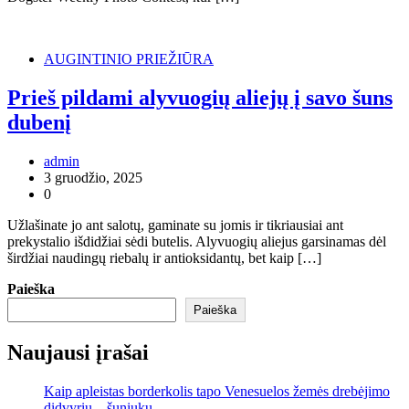
AUGINTINIO PRIEŽIŪRA
Prieš pildami alyvuogių aliejų į savo šuns
dubenį
admin
3 gruodžio, 2025
0
Užlašinate jo ant salotų, gaminate su jomis ir tikriausiai ant
prekystalio išdidžiai sėdi butelis. Alyvuogių aliejus garsinamas dėl
širdžiai naudingų riebalų ir antioksidantų, bet kaip […]
Paieška
Paieška
Naujausi įrašai
Kaip apleistas borderkolis tapo Venesuelos žemės drebėjimo
didvyriu – šuniuku