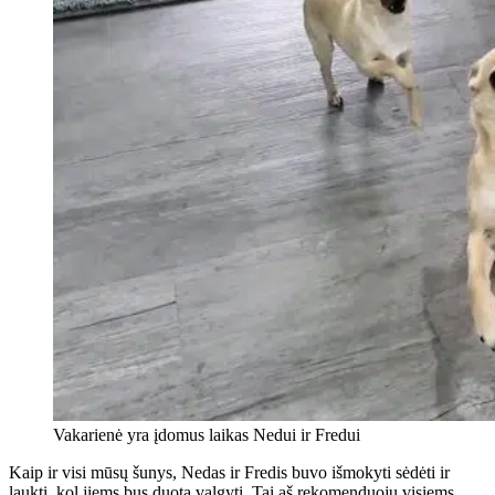
Vakarienė yra įdomus laikas Nedui ir Fredui
Kaip ir visi mūsų šunys, Nedas ir Fredis buvo išmokyti sėdėti ir
laukti, kol jiems bus duota valgyti. Tai aš rekomenduoju visiems