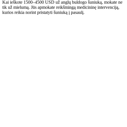
Kai ieškote 1500–4500 USD už anglų buldogo šuniuką, mokate ne
tik už mielumą. Jūs apmokate reikšmingą medicininę intervenciją,
kurios reikia norint pristatyti šuniuką į pasaulį.