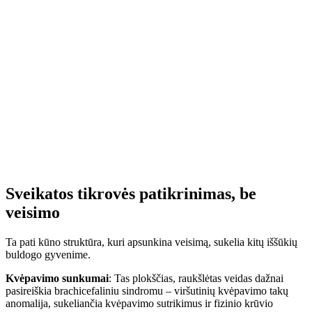
Sveikatos tikrovės patikrinimas, be
veisimo
Ta pati kūno struktūra, kuri apsunkina veisimą, sukelia kitų iššūkių
buldogo gyvenime.
Kvėpavimo sunkumai
: Tas plokščias, raukšlėtas veidas dažnai
pasireiškia brachicefaliniu sindromu – viršutinių kvėpavimo takų
anomalija, sukeliančia kvėpavimo sutrikimus ir fizinio krūvio