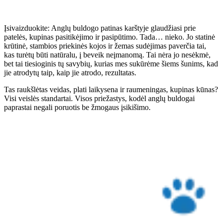
Įsivaizduokite: Anglų buldogo patinas karštyje glaudžiasi prie
patelės, kupinas pasitikėjimo ir pasipūtimo. Tada… nieko. Jo statinė
krūtinė, stambios priekinės kojos ir žemas sudėjimas paverčia tai,
kas turėtų būti natūralu, į beveik neįmanomą. Tai nėra jo nesėkmė,
bet tai tiesioginis tų savybių, kurias mes sukūrėme šiems šunims, kad
jie atrodytų taip, kaip jie atrodo, rezultatas.
Tas raukšlėtas veidas, plati laikysena ir raumeningas, kupinas kūnas?
Visi veislės standartai. Visos priežastys, kodėl anglų buldogai
paprastai negali poruotis be žmogaus įsikišimo.