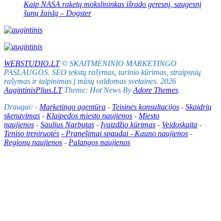
Kaip NASA raketų mokslininkas išrado geresnį, saugesnį
šunų žaislą – Dogster
WEBSTUDIO.LT
© SKAITMENINIO MARKETINGO
PASLAUGOS. SEO tekstų rašymas, turinio kūrimas, straipsnių
rašymas ir talpinimas į mūsų valdomas svetaines. 2026
AugintinisPlius.LT
Theme: Hot News By
Adore Themes
.
Draugai: -
Marketingo agentūra
-
Teisinės konsultacijos
-
Skaidrių
skenavimas
-
Klaipedos miesto naujienos
-
Miesto
naujienos
-
Saulius Narbutas
-
Įvaizdžio kūrimas
-
Veidoskaita
-
Teniso treniruotės
- Pranešimai spaudai -
Kauno naujienos
-
Regionų naujienos
-
Palangos naujienos