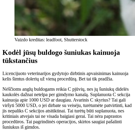
Vaizdo kreditas: leadfoot, Shutterstock
Kodėl jūsų buldogo šuniukas kainuoja
tūkstančius
Licencijuoto veterinarijos gydytojo dirbtinis apvaisinimas kainuoja
kelis šimtus dolerių už vieną procedūrą. Bet tai tik pradžia.
Nėščioms anglų buldogams reikia C pjūvių, nes jų šuniukų didelės
kaukolės dažnai netelpa per gimdymo kanalą. Suplanuota C sekcija
kainuoja apie 1000 USD ar daugiau. Avarinis C skyrius? Tai gali
viršyti 5000 USD, o jei dirbate su veisėju, turėtumėte patvirtinti, kad
jis nepaliks C sekcijos atsitiktinai. Tai turėtų būti suplanuota, nes
kritiniais atvejais tai ne visada baigiasi gerai. Tai nėra paprastos
procedūros. Tai pagrindinės operacijos, skirtos saugiai pašalinti
šuniukus iš gimdos.