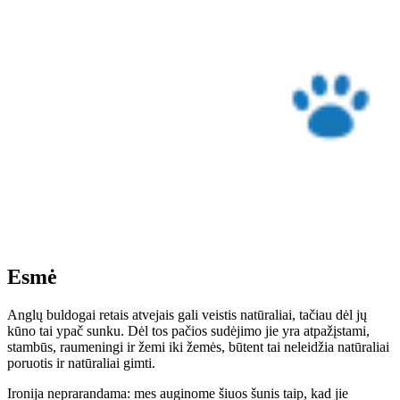
Esmė
Anglų buldogai retais atvejais gali veistis natūraliai, tačiau dėl jų
kūno tai ypač sunku. Dėl tos pačios sudėjimo jie yra atpažįstami,
stambūs, raumeningi ir žemi iki žemės, būtent tai neleidžia natūraliai
poruotis ir natūraliai gimti.
Ironija neprarandama: mes auginome šiuos šunis taip, kad jie