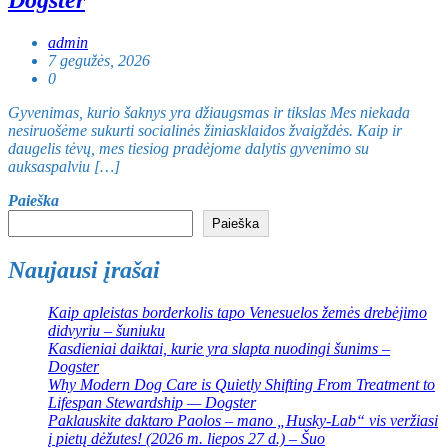
Dogster
admin
7 gegužės, 2026
0
Gyvenimas, kurio šaknys yra džiaugsmas ir tikslas Mes niekada
nesiruošėme sukurti socialinės žiniasklaidos žvaigždės. Kaip ir
daugelis tėvų, mes tiesiog pradėjome dalytis gyvenimo su
auksaspalviu […]
Paieška
Paieška
Naujausi įrašai
Kaip apleistas borderkolis tapo Venesuelos žemės drebėjimo
didvyriu – šuniuku
Kasdieniai daiktai, kurie yra slapta nuodingi šunims –
Dogster
Why Modern Dog Care is Quietly Shifting From Treatment to
Lifespan Stewardship — Dogster
Paklauskite daktaro Paolos – mano „Husky-Lab“ vis veržiasi
į pietų dėžutes! (2026 m. liepos 27 d.) – Šuo