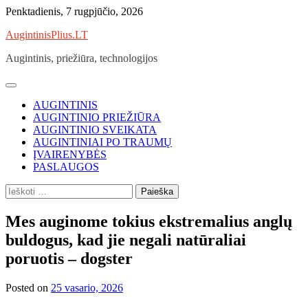
Skip
Penktadienis, 7 rugpjūčio, 2026
to
AugintinisPlius.LT
content
Augintinis, priežiūra, technologijos
AUGINTINIS
AUGINTINIO PRIEŽIŪRA
AUGINTINIO SVEIKATA
AUGINTINIAI PO TRAUMŲ
ĮVAIRENYBĖS
PASLAUGOS
Ieškoti:
Mes auginome tokius ekstremalius anglų
buldogus, kad jie negali natūraliai
poruotis – dogster
Posted on
25 vasario, 2026