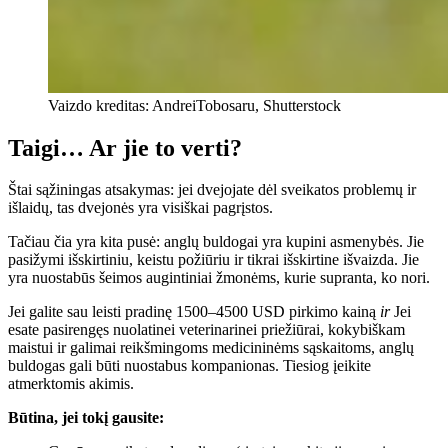
Vaizdo kreditas: AndreiTobosaru, Shutterstock
Taigi… Ar jie to verti?
Štai sąžiningas atsakymas: jei dvejojate dėl sveikatos problemų ir
išlaidų, tas dvejonės yra visiškai pagrįstos.
Tačiau čia yra kita pusė: anglų buldogai yra kupini asmenybės. Jie
pasižymi išskirtiniu, keistu požiūriu ir tikrai išskirtine išvaizda. Jie
yra nuostabūs šeimos augintiniai žmonėms, kurie supranta, ko nori.
Jei galite sau leisti pradinę 1500–4500 USD pirkimo kainą
ir
Jei
esate pasirengęs nuolatinei veterinarinei priežiūrai, kokybiškam
maistui ir galimai reikšmingoms medicininėms sąskaitoms, anglų
buldogas gali būti nuostabus kompanionas. Tiesiog įeikite
atmerktomis akimis.
Būtina, jei tokį gausite: