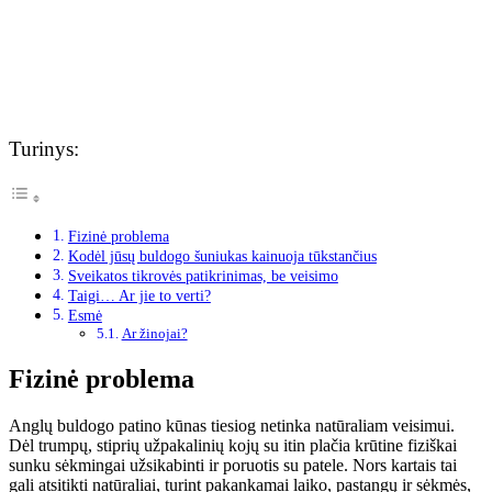
Turinys:
Fizinė problema
Kodėl jūsų buldogo šuniukas kainuoja tūkstančius
Sveikatos tikrovės patikrinimas, be veisimo
Taigi… Ar jie to verti?
Esmė
Ar žinojai?
Fizinė problema
Anglų buldogo patino kūnas tiesiog netinka natūraliam veisimui.
Dėl trumpų, stiprių užpakalinių kojų su itin plačia krūtine fiziškai
sunku sėkmingai užsikabinti ir poruotis su patele. Nors kartais tai
gali atsitikti natūraliai, turint pakankamai laiko, pastangų ir sėkmės,