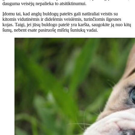
dauguma veisėjų nepalieka to atsitiktinumui.
Įdomu tai, kad anglų buldogų patelės gali natūraliai veistis su
kitomis vidutinėmis ir didelėmis veislėmis, turinčiomis ilgesnes
kojas. Taigi, jei jūsų buldogo patelė yra karšta, saugokite ją nuo kitų
šunų, nebent esate pasiruošę mišrių šuniukų vadai.