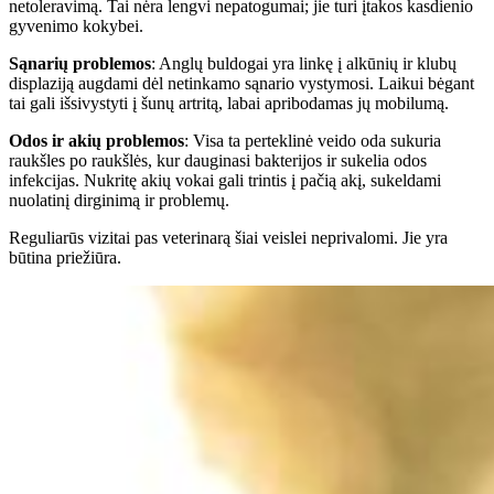
netoleravimą. Tai nėra lengvi nepatogumai; jie turi įtakos kasdienio
gyvenimo kokybei.
Sąnarių problemos
: Anglų buldogai yra linkę į alkūnių ir klubų
displaziją augdami dėl netinkamo sąnario vystymosi. Laikui bėgant
tai gali išsivystyti į šunų artritą, labai apribodamas jų mobilumą.
Odos ir akių problemos
: Visa ta perteklinė veido oda sukuria
raukšles po raukšlės, kur dauginasi bakterijos ir sukelia odos
infekcijas. Nukritę akių vokai gali trintis į pačią akį, sukeldami
nuolatinį dirginimą ir problemų.
Reguliarūs vizitai pas veterinarą šiai veislei neprivalomi. Jie yra
būtina priežiūra.