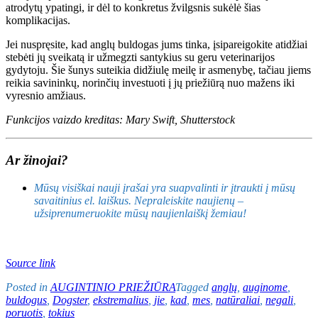
atrodytų ypatingi, ir dėl to konkretus žvilgsnis sukėlė šias
komplikacijas.
Jei nuspręsite, kad anglų buldogas jums tinka, įsipareigokite atidžiai
stebėti jų sveikatą ir užmegzti santykius su geru veterinarijos
gydytoju. Šie šunys suteikia didžiulę meilę ir asmenybę, tačiau jiems
reikia savininkų, norinčių investuoti į jų priežiūrą nuo mažens iki
vyresnio amžiaus.
Funkcijos vaizdo kreditas: Mary Swift, Shutterstock
Ar žinojai?
Mūsų visiškai nauji įrašai yra suapvalinti ir įtraukti į mūsų
savaitinius el. laiškus. Nepraleiskite naujienų –
užsiprenumeruokite mūsų naujienlaiškį žemiau!
Source link
Posted in
AUGINTINIO PRIEŽIŪRA
Tagged
anglų
,
auginome
,
buldogus
,
Dogster
,
ekstremalius
,
jie
,
kad
,
mes
,
natūraliai
,
negali
,
poruotis
,
tokius