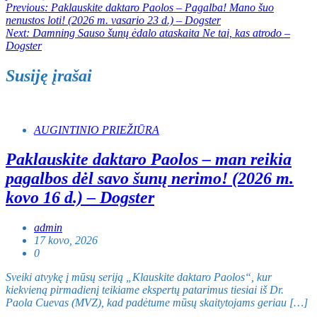
Navigacija
Previous:
Paklauskite daktaro Paolos – Pagalba! Mano šuo
nenustos loti! (2026 m. vasario 23 d.) – Dogster
tarp
Next:
Damning Sauso šunų ėdalo ataskaita Ne tai, kas atrodo –
įrašų
Dogster
Susiję įrašai
AUGINTINIO PRIEŽIŪRA
Paklauskite daktaro Paolos – man reikia
pagalbos dėl savo šunų nerimo! (2026 m.
kovo 16 d.) – Dogster
admin
17 kovo, 2026
0
Sveiki atvykę į mūsų seriją „Klauskite daktaro Paolos“, kur
kiekvieną pirmadienį teikiame ekspertų patarimus tiesiai iš Dr.
Paola Cuevas (MVZ), kad padėtume mūsų skaitytojams geriau […]