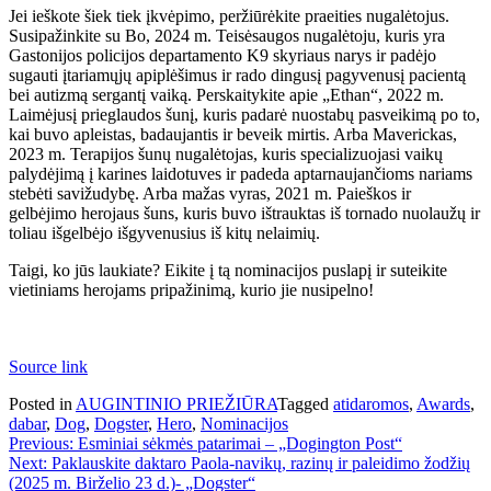
Jei ieškote šiek tiek įkvėpimo, peržiūrėkite praeities nugalėtojus.
Susipažinkite su Bo, 2024 m. Teisėsaugos nugalėtoju, kuris yra
Gastonijos policijos departamento K9 skyriaus narys ir padėjo
sugauti įtariamųjų apiplėšimus ir rado dingusį pagyvenusį pacientą
bei autizmą sergantį vaiką. Perskaitykite apie „Ethan“, 2022 m.
Laimėjusį prieglaudos šunį, kuris padarė nuostabų pasveikimą po to,
kai buvo apleistas, badaujantis ir beveik mirtis. Arba Maverickas,
2023 m. Terapijos šunų nugalėtojas, kuris specializuojasi vaikų
palydėjimą į karines laidotuves ir padeda aptarnaujančioms nariams
stebėti savižudybę. Arba mažas vyras, 2021 m. Paieškos ir
gelbėjimo herojaus šuns, kuris buvo ištrauktas iš tornado nuolaužų ir
toliau išgelbėjo išgyvenusius iš kitų nelaimių.
Taigi, ko jūs laukiate? Eikite į tą nominacijos puslapį ir suteikite
vietiniams herojams pripažinimą, kurio jie nusipelno!
Source link
Posted in
AUGINTINIO PRIEŽIŪRA
Tagged
atidaromos
,
Awards
,
dabar
,
Dog
,
Dogster
,
Hero
,
Nominacijos
Navigacija
Previous:
Esminiai sėkmės patarimai – „Dogington Post“
Next:
Paklauskite daktaro Paola-navikų, razinų ir paleidimo žodžių
tarp
(2025 m. Birželio 23 d.)- „Dogster“