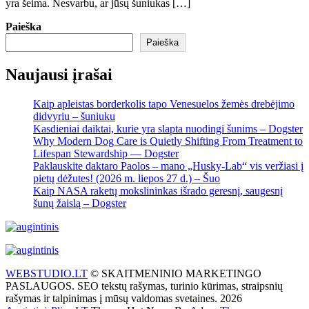
yra šeima. Nesvarbu, ar jūsų šuniukas […]
Paieška
Paieška
Naujausi įrašai
Kaip apleistas borderkolis tapo Venesuelos žemės drebėjimo
didvyriu – šuniuku
Kasdieniai daiktai, kurie yra slapta nuodingi šunims – Dogster
Why Modern Dog Care is Quietly Shifting From Treatment to
Lifespan Stewardship — Dogster
Paklauskite daktaro Paolos – mano „Husky-Lab“ vis veržiasi į
pietų dėžutes! (2026 m. liepos 27 d.) – Šuo
Kaip NASA raketų mokslininkas išrado geresnį, saugesnį
šunų žaislą – Dogster
WEBSTUDIO.LT
© SKAITMENINIO MARKETINGO
PASLAUGOS. SEO tekstų rašymas, turinio kūrimas, straipsnių
rašymas ir talpinimas į mūsų valdomas svetaines. 2026