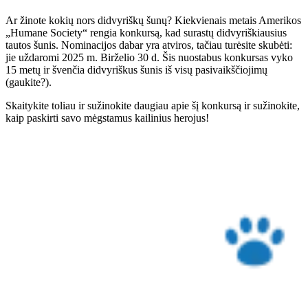
Ar žinote kokių nors didvyriškų šunų? Kiekvienais metais Amerikos
„Humane Society“ rengia konkursą, kad surastų didvyriškiausius
tautos šunis. Nominacijos dabar yra atviros, tačiau turėsite skubėti:
jie uždaromi 2025 m. Birželio 30 d. Šis nuostabus konkursas vyko
15 metų ir švenčia didvyriškus šunis iš visų pasivaikščiojimų
(gaukite?).
Skaitykite toliau ir sužinokite daugiau apie šį konkursą ir sužinokite,
kaip paskirti savo mėgstamus kailinius herojus!