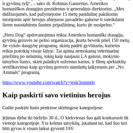
ir gyvūnų ryšį“, – sako dr. Robinas Ganzertas, Amerikos
humaniškos draugijos prezidentas ir generalinis direktorius. „Mes
didžiuojamės, kad pažymėjome 15 metų pasidalinę pakiliomis
istorijomis apie herojus abiejuose pavadėlio galuose ir suteikdami
šiems nuostabiems šunims pripažinimą, kurio jie nusipelno.“
„Hero Dog“ apdovanojimus teikia Amerikos humaniški draugija,
gyvūnų gerovės ne pelno organizacija, įkurta beveik prieš 150 metų.
Jie vykdo daugybę programų, skirtų padėti gyvūnams, kuriems
reikia poreikių visoje šalyje. Tai apima nemokamą veterinarinę
priežiūrą po nelaimių, tokių kaip naujausi LA gaisrai, mokymo
tarnybos šunys, skirti palaikyti sužeistus karius, ir filmų spektaklių
sertifikavimas kaip gyvūnų gerovės standartų laikymasis per „No
Animals“ programą.
https://www.youtube.com/watch?v=jeuk3ommrls
Kaip paskirti savo vietinius herojus
Galite paskirti šunis penkiose skirtingose ​​kategorijose:
Įėjimas dirba iki birželio 30 d., O kiekvienas šuo gali konkuruoti tik
vienoje kategorijoje. Yra keletas taisyklių, įskaitant tai, kad šuo turi
būti gyvas ir visam laikui gyventi JAV.