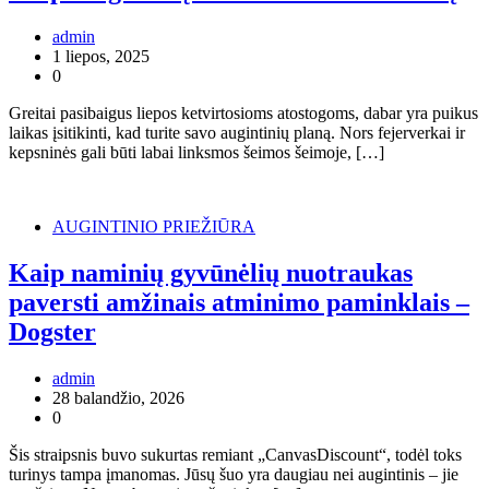
admin
1 liepos, 2025
0
Greitai pasibaigus liepos ketvirtosioms atostogoms, dabar yra puikus
laikas įsitikinti, kad turite savo augintinių planą. Nors fejerverkai ir
kepsninės gali būti labai linksmos šeimos šeimoje, […]
AUGINTINIO PRIEŽIŪRA
Kaip naminių gyvūnėlių nuotraukas
paversti amžinais atminimo paminklais –
Dogster
admin
28 balandžio, 2026
0
Šis straipsnis buvo sukurtas remiant „CanvasDiscount“, todėl toks
turinys tampa įmanomas. Jūsų šuo yra daugiau nei augintinis – jie