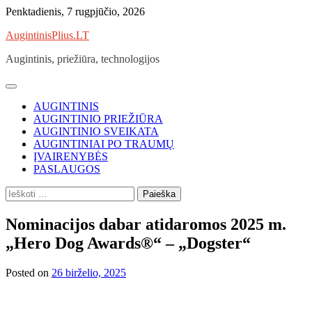
Skip
Penktadienis, 7 rugpjūčio, 2026
to
AugintinisPlius.LT
content
Augintinis, priežiūra, technologijos
AUGINTINIS
AUGINTINIO PRIEŽIŪRA
AUGINTINIO SVEIKATA
AUGINTINIAI PO TRAUMŲ
ĮVAIRENYBĖS
PASLAUGOS
Ieškoti:
Nominacijos dabar atidaromos 2025 m.
„Hero Dog Awards®“ – „Dogster“
Posted on
26 birželio, 2025