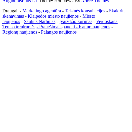
AugintinisPlius.LT
Theme: Hot News By
Adore Themes
.
Draugai: -
Marketingo agentūra
-
Teisinės konsultacijos
-
Skaidrių
skenavimas
-
Klaipedos miesto naujienos
-
Miesto
naujienos
-
Saulius Narbutas
-
Įvaizdžio kūrimas
-
Veidoskaita
-
Teniso treniruotės
- Pranešimai spaudai -
Kauno naujienos
-
Regionų naujienos
-
Palangos naujienos