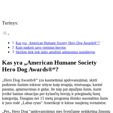
Turinys:
Kas yra „American Humane Society Hero Dog Awards®“?
Kaip paskirti savo vietinius herojus
Skirkite šiek tiek laiko atpažinti ankstesnius nugalėtojus
Kas yra „American Humane Society
Hero Dog Awards®“?
„Hero Dog Awards®“ yra kasmetiniai apdovanojimai, skirti
puikiems šunims tokiose srityse kaip terapija, teisėsauga, karinė
parama, aptarnavimas ir gidai. Jie taip pat atpažįsta šunis, kurie
įveikė baisias situacijas per kylančių herojų ir prieglaudų šunų
kategoriją. Daugiau nei 15 metų programa išrinko nuostabius šunis
ir juos rodė „Labas rytas“ Amerikoje ir kitose naujienų svetainėse.
„Per„ Hero Dog “apdovanojimus mes švenčiame neįtikėtiną žmonių