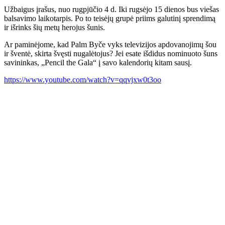
Užbaigus įrašus, nuo rugpjūčio 4 d. Iki rugsėjo 15 dienos bus viešas
balsavimo laikotarpis. Po to teisėjų grupė priims galutinį sprendimą
ir išrinks šių metų herojus šunis.
Ar paminėjome, kad Palm Byče vyks televizijos apdovanojimų šou
ir šventė, skirta švęsti nugalėtojus? Jei esate išdidus nominuoto šuns
savininkas, „Pencil the Gala“ į savo kalendorių kitam sausį.
https://www.youtube.com/watch?v=qqvjxw0t3oo