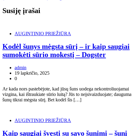
įrašų
Susiję įrašai
AUGINTINIO PRIEŽIŪRA
Kodėl šunys mėgsta sūrį – ir kaip saugiai
sumokėti sūrio mokestį – Dogster
admin
19 lapkričio, 2025
0
Ar kada nors pastebėjote, kad jūsų šuns uodega nekontroliuojamai
vizgina, kai ištraukiate sūrio luitą? Jūs to neįsivaizduojate; dauguma
šunų tikrai mėgsta sūrį. Bet kodėl šis […]
AUGINTINIO PRIEŽIŪRA
Kaip saugiai švęsti su savo šunimi – šunį