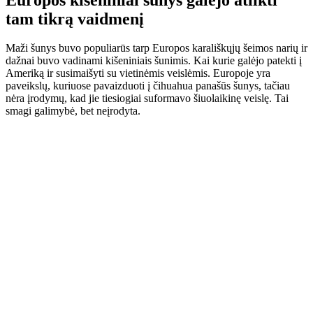
tam tikrą vaidmenį
Maži šunys buvo populiarūs tarp Europos karališkųjų šeimos narių ir
dažnai buvo vadinami kišeniniais šunimis. Kai kurie galėjo patekti į
Ameriką ir susimaišyti su vietinėmis veislėmis. Europoje yra
paveikslų, kuriuose pavaizduoti į čihuahua panašūs šunys, tačiau
nėra įrodymų, kad jie tiesiogiai suformavo šiuolaikinę veislę. Tai
smagi galimybė, bet neįrodyta.