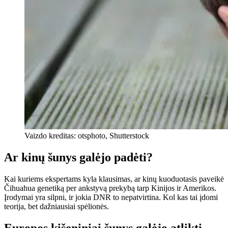
Vaizdo kreditas: otsphoto, Shutterstock
Ar kinų šunys galėjo padėti?
Kai kuriems ekspertams kyla klausimas, ar kinų kuoduotasis paveikė
Čihuahua genetiką per ankstyvą prekybą tarp Kinijos ir Amerikos.
Įrodymai yra silpni, ir jokia DNR to nepatvirtina. Kol kas tai įdomi
teorija, bet dažniausiai spėlionės.
Europos kišeniniai šunys galėjo atlikti