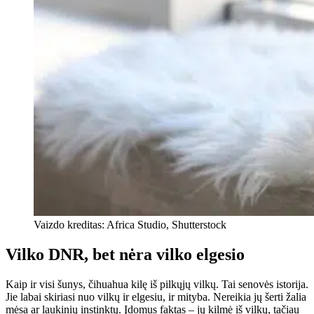
Vaizdo kreditas: Africa Studio, Shutterstock
Vilko DNR, bet nėra vilko elgesio
Kaip ir visi šunys, čihuahua kilę iš pilkųjų vilkų. Tai senovės istorija.
Jie labai skiriasi nuo vilkų ir elgesiu, ir mityba. Nereikia jų šerti žalia
mėsa ar laukinių instinktų. Įdomus faktas – jų kilmė iš vilkų, tačiau