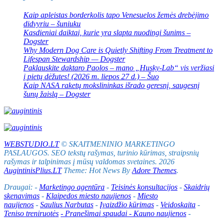
Kaip apleistas borderkolis tapo Venesuelos žemės drebėjimo
didvyriu – šuniuku
Kasdieniai daiktai, kurie yra slapta nuodingi šunims –
Dogster
Why Modern Dog Care is Quietly Shifting From Treatment to
Lifespan Stewardship — Dogster
Paklauskite daktaro Paolos – mano „Husky-Lab“ vis veržiasi
į pietų dėžutes! (2026 m. liepos 27 d.) – Šuo
Kaip NASA raketų mokslininkas išrado geresnį, saugesnį
šunų žaislą – Dogster
WEBSTUDIO.LT
© SKAITMENINIO MARKETINGO
PASLAUGOS. SEO tekstų rašymas, turinio kūrimas, straipsnių
rašymas ir talpinimas į mūsų valdomas svetaines. 2026
AugintinisPlius.LT
Theme: Hot News By
Adore Themes
.
Draugai: -
Marketingo agentūra
-
Teisinės konsultacijos
-
Skaidrių
skenavimas
-
Klaipedos miesto naujienos
-
Miesto
naujienos
-
Saulius Narbutas
-
Įvaizdžio kūrimas
-
Veidoskaita
-
Teniso treniruotės
- Pranešimai spaudai -
Kauno naujienos
-