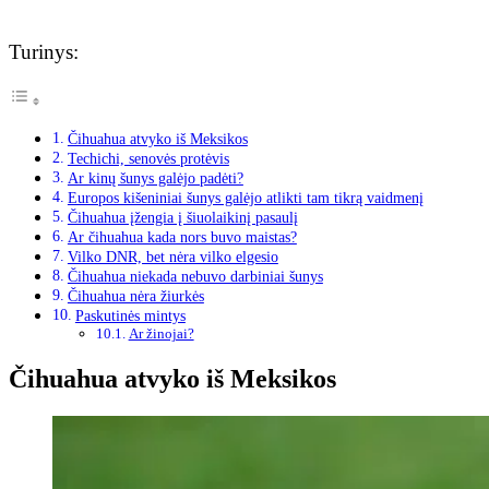
Turinys:
Čihuahua atvyko iš Meksikos
Techichi, senovės protėvis
Ar kinų šunys galėjo padėti?
Europos kišeniniai šunys galėjo atlikti tam tikrą vaidmenį
Čihuahua įžengia į šiuolaikinį pasaulį
Ar čihuahua kada nors buvo maistas?
Vilko DNR, bet nėra vilko elgesio
Čihuahua niekada nebuvo darbiniai šunys
Čihuahua nėra žiurkės
Paskutinės mintys
Ar žinojai?
Čihuahua atvyko iš Meksikos