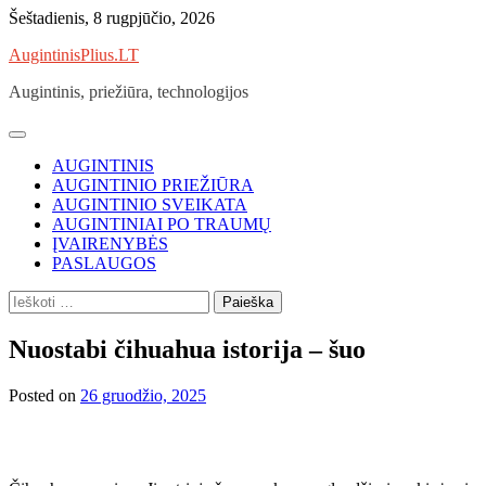
Skip
Šeštadienis, 8 rugpjūčio, 2026
to
AugintinisPlius.LT
content
Augintinis, priežiūra, technologijos
AUGINTINIS
AUGINTINIO PRIEŽIŪRA
AUGINTINIO SVEIKATA
AUGINTINIAI PO TRAUMŲ
ĮVAIRENYBĖS
PASLAUGOS
Ieškoti:
Nuostabi čihuahua istorija – šuo
Posted on
26 gruodžio, 2025