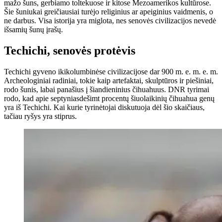
mažo šuns, gerbiamo toltekuose ir kitose Mezoamerikos kultūrose.
Šie šuniukai greičiausiai turėjo religinius ar apeiginius vaidmenis, o
ne darbus. Visa istorija yra miglota, nes senovės civilizacijos nevedė
išsamių šunų įrašų.
Techichi, senovės protėvis
Techichi gyveno ikikolumbinėse civilizacijose dar 900 m. e. m. e. m.
Archeologiniai radiniai, tokie kaip artefaktai, skulptūros ir piešiniai,
rodo šunis, labai panašius į šiandieninius čihuahuus. DNR tyrimai
rodo, kad apie septyniasdešimt procentų šiuolaikinių čihuahua genų
yra iš Techichi. Kai kurie tyrinėtojai diskutuoja dėl šio skaičiaus,
tačiau ryšys yra stiprus.