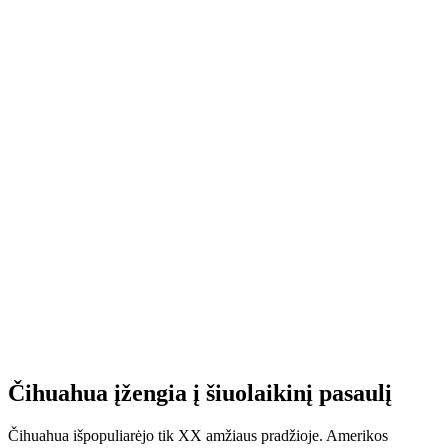
Čihuahua įžengia į šiuolaikinį pasaulį
Čihuahua išpopuliarėjo tik XX amžiaus pradžioje. Amerikos