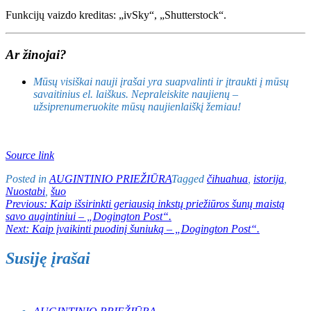
Funkcijų vaizdo kreditas: „ivSky“, „Shutterstock“.
Ar žinojai?
Mūsų visiškai nauji įrašai yra suapvalinti ir įtraukti į mūsų
savaitinius el. laiškus. Nepraleiskite naujienų –
užsiprenumeruokite mūsų naujienlaiškį žemiau!
Source link
Posted in
AUGINTINIO PRIEŽIŪRA
Tagged
čihuahua
,
istorija
,
Nuostabi
,
šuo
Navigacija
Previous:
Kaip išsirinkti geriausią inkstų priežiūros šunų maistą
savo augintiniui – „Dogington Post“.
tarp
Next:
Kaip įvaikinti puodinį šuniuką – „Dogington Post“.
įrašų
Susiję įrašai