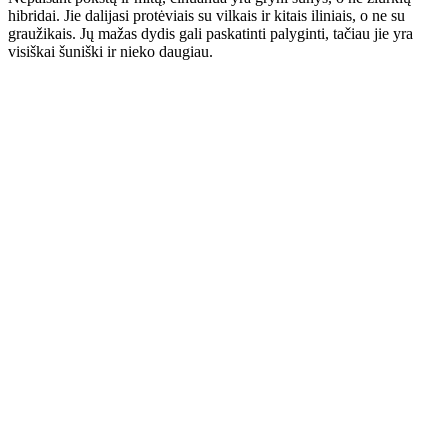
hibridai. Jie dalijasi protėviais su vilkais ir kitais iliniais, o ne su
graužikais. Jų mažas dydis gali paskatinti palyginti, tačiau jie yra
visiškai šuniški ir nieko daugiau.