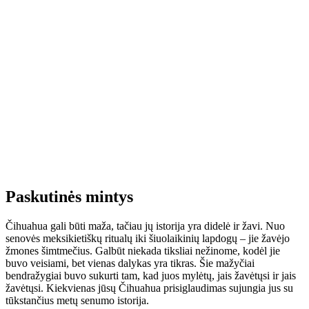
Paskutinės mintys
Čihuahua gali būti maža, tačiau jų istorija yra didelė ir žavi. Nuo
senovės meksikietiškų ritualų iki šiuolaikinių lapdogų – jie žavėjo
žmones šimtmečius. Galbūt niekada tiksliai nežinome, kodėl jie
buvo veisiami, bet vienas dalykas yra tikras. Šie mažyčiai
bendražygiai buvo sukurti tam, kad juos mylėtų, jais žavėtųsi ir jais
žavėtųsi. Kiekvienas jūsų Čihuahua prisiglaudimas sujungia jus su
tūkstančius metų senumo istorija.