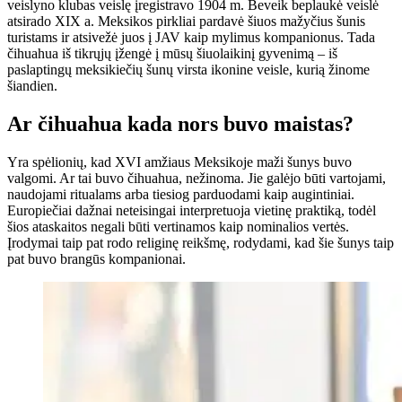
veislyno klubas veislę įregistravo 1904 m. Beveik beplaukė veislė
atsirado XIX a. Meksikos pirkliai pardavė šiuos mažyčius šunis
turistams ir atsivežė juos į JAV kaip mylimus kompanionus. Tada
čihuahua iš tikrųjų įžengė į mūsų šiuolaikinį gyvenimą – iš
paslaptingų meksikiečių šunų virsta ikonine veisle, kurią žinome
šiandien.
Ar čihuahua kada nors buvo maistas?
Yra spėlionių, kad XVI amžiaus Meksikoje maži šunys buvo
valgomi. Ar tai buvo čihuahua, nežinoma. Jie galėjo būti vartojami,
naudojami ritualams arba tiesiog parduodami kaip augintiniai.
Europiečiai dažnai neteisingai interpretuoja vietinę praktiką, todėl
šios ataskaitos negali būti vertinamos kaip nominalios vertės.
Įrodymai taip pat rodo religinę reikšmę, rodydami, kad šie šunys taip
pat buvo brangūs kompanionai.