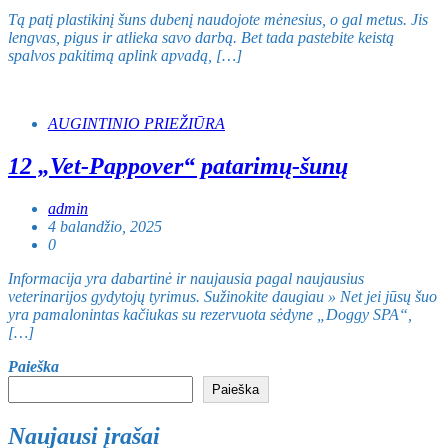
Tą patį plastikinį šuns dubenį naudojote mėnesius, o gal metus. Jis
lengvas, pigus ir atlieka savo darbą. Bet tada pastebite keistą
spalvos pakitimą aplink apvadą, […]
AUGINTINIO PRIEŽIŪRA
12 „Vet-Pappover“ patarimų-šunų
admin
4 balandžio, 2025
0
Informacija yra dabartinė ir naujausia pagal naujausius
veterinarijos gydytojų tyrimus. Sužinokite daugiau » Net jei jūsų šuo
yra pamalonintas kačiukas su rezervuota sėdyne „Doggy SPA“,
[…]
Paieška
Paieška
Naujausi įrašai