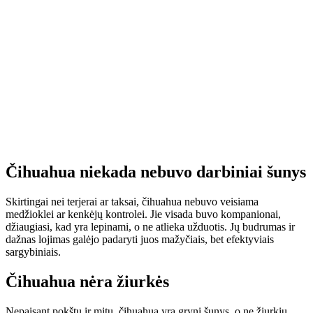
Čihuahua niekada nebuvo darbiniai šunys
Skirtingai nei terjerai ar taksai, čihuahua nebuvo veisiama
medžioklei ar kenkėjų kontrolei. Jie visada buvo kompanionai,
džiaugiasi, kad yra lepinami, o ne atlieka užduotis. Jų budrumas ir
dažnas lojimas galėjo padaryti juos mažyčiais, bet efektyviais
sargybiniais.
Čihuahua nėra žiurkės
Nepaisant pokštų ir mitų, čihuahua yra gryni šunys, o ne žiurkių