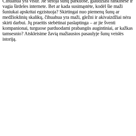
Čihuahua yra visur. Jie strioja šunų parkuose, glaudžiasi rankinėse ir
vagia širdeles internete. Bet ar kada susimąstėte, kodėl šie maži
šuniukai apskritai egzistuoja? Skirtingai nuo piemenų šunų ar
medžioklinių skalikų, čihuahua yra maži, gležni ir akivaizdžiai nėra
skirti darbui. Jų praeitis stebėtinai paslaptinga – ar jie šventi
kompanionai, turguose parduodami prabangūs augintiniai, ar kažkas
tamsesnio? Atskleisime žavią mažiausios pasaulyje šunų veislės
istoriją.