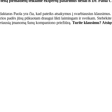
kvieną pirmadienį teikiame ekspertų patarimus tiesiai iš Dr. Paol
 daktaras Paola yra čia, kad pateiks atsakymus į svarbiausius klausimus.
urios padės jūsų pūkuotam draugui likti laimingam ir sveikam. Stebėkite 
geriausią įmanomą šunų kompaniono priežiūrą. ‎
Turite klausimu? Atsiųs