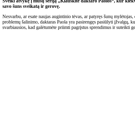
Sveiki atvykę į mūsų seriją „Klauskite daktaro Paolos“, kur kie
savo šuns sveikatą ir gerovę.
Nesvarbu, ar esate naujas augintinio tėvas, ar patyręs šunų mylėtojas,
problemų šalinimo, daktaras Paola yra pasirengęs pasiūlyti įžvalgų, k
svarbiausios, kad galėtumėte priimti pagrįstus sprendimus ir suteikti 