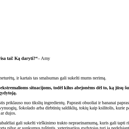
a tai! Ką daryti?
“
– Amy
o neturėtų, ir kartais tas smalsumas gali sukelti mums nerimą.
 ekstremalioms situacijoms, todėl kilus abejonėms dėl to, ką jūsų š
gydytoją.
riklauso nuo tikslių ingredientų. Paprasti obuoliai ir bananai paprasta
uogių, šokolado arba dirbtinių saldiklių, tokių kaip ksilitolis, kurie pavoj
 ar dujos.
gabalėliai gali sukelti virškinimo trakto nepraeinamumą, kuris gali tapti ri
 pilve ar sunkumus tuštintis, veterinarijos gydytojas turi ją nedelsiant a