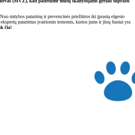
a Cuevas (MVZ), kad padėtume mūsų skaitytojams geriau suprasti
 Nuo mitybos patarimų ir prevencinės priežiūros iki įprastų elgesio
ekspertų patarimus įvairiomis temomis, kurios jums ir jūsų šuniui yra
k čia!