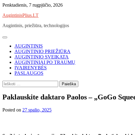
Skip
Penktadienis, 7 rugpjūčio, 2026
to
AugintinisPlius.LT
content
Augintinis, priežiūra, technologijos
AUGINTINIS
AUGINTINIO PRIEŽIŪRA
AUGINTINIO SVEIKATA
AUGINTINIAI PO TRAUMŲ
ĮVAIRENYBĖS
PASLAUGOS
Ieškoti:
Paklauskite daktaro Paolos – „GoGo Squeeze
Posted on
27 spalio, 2025