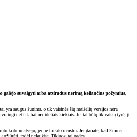
uo galėjo suvalgyti arba atsiradus nerimą keliančius požymius,
i yra saugūs šunims, o tik vaisinės šių maišelių versijos nėra
ingi net ir labai nedideliais kiekiais. Jei tai būtų tik vaisių tyrė, ji
mtu kritiniu atveju, jei jie trukdo maistui. Jei įtariate, kad Emma
pžiūrėti, todėl nelaukite. Tikiuosi tai padės,