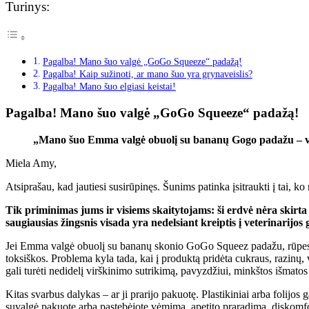
Turinys:
Pagalba! Mano šuo valgė „GoGo Squeeze“ padažą!
Pagalba! Kaip sužinoti, ar mano šuo yra grynaveislis?
Pagalba! Mano šuo elgiasi keistai!
Pagalba! Mano šuo valgė „GoGo Squeeze“ padažą!
„Mano šuo Emma valgė obuolį su bananų Gogo padažu – vis
Miela Amy,
Atsiprašau, kad jautiesi susirūpinęs. Šunims patinka įsitraukti į tai, k
Tik priminimas jums ir visiems skaitytojams: ši erdvė nėra skirta
saugiausias žingsnis visada yra nedelsiant kreiptis į veterinarijos 
Jei Emma valgė obuolį su bananų skonio GoGo Squeez padažu, rūpestis p
toksiškos. Problema kyla tada, kai į produktą pridėta cukraus, razinų, vyn
gali turėti nedidelį virškinimo sutrikimą, pavyzdžiui, minkštos išmatos
Kitas svarbus dalykas – ar ji prarijo pakuotę. Plastikiniai arba folijos 
suvalgė pakuotę arba pastebėjote vėmimą, apetito praradimą, diskomfortą