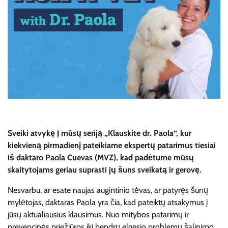
Sveiki atvykę į mūsų seriją „Klauskite dr. Paola“, kur
kiekvieną pirmadienį pateikiame ekspertų patarimus tiesiai
iš daktaro Paola Cuevas (MVZ), kad padėtume mūsų
skaitytojams geriau suprasti jų šuns sveikatą ir gerovę.
Nesvarbu, ar esate naujas augintinio tėvas, ar patyręs šunų
mylėtojas, daktaras Paola yra čia, kad pateiktų atsakymus į
jūsų aktualiausius klausimus. Nuo mitybos patarimų ir
prevencinės priežiūros iki bendrų elgesio problemų šalinimo