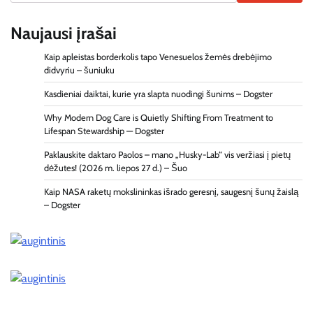
Naujausi įrašai
Kaip apleistas borderkolis tapo Venesuelos žemės drebėjimo
didvyriu – šuniuku
Kasdieniai daiktai, kurie yra slapta nuodingi šunims – Dogster
Why Modern Dog Care is Quietly Shifting From Treatment to
Lifespan Stewardship — Dogster
Paklauskite daktaro Paolos – mano „Husky-Lab“ vis veržiasi į pietų
dėžutes! (2026 m. liepos 27 d.) – Šuo
Kaip NASA raketų mokslininkas išrado geresnį, saugesnį šunų žaislą
– Dogster