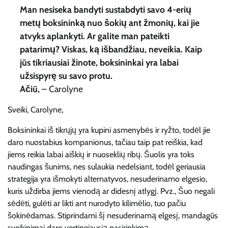
Man nesiseka bandyti sustabdyti savo 4-erių
metų boksininką nuo šokių ant žmonių, kai jie
atvyks aplankyti. Ar galite man pateikti
patarimų? Viskas, ką išbandžiau, neveikia. Kaip
jūs tikriausiai žinote, boksininkai yra labai
užsispyrę su savo protu.
Ačiū,
– Carolyne
Sveiki, Carolyne,
Boksininkai iš tikrųjų yra kupini asmenybės ir ryžto, todėl jie
daro nuostabius kompanionus, tačiau taip pat reiškia, kad
jiems reikia labai aiškių ir nuoseklių ribų. Šuolis yra toks
naudingas šunims, nes sulaukia nedelsiant, todėl geriausia
strategija yra išmokyti alternatyvos, nesuderinamo elgesio,
kuris uždirba jiems vienodą ar didesnį atlygį. Pvz., Šuo negali
sėdėti, gulėti ar likti ant nurodyto kilimėlio, tuo pačiu
šokinėdamas. Stiprindami šį nesuderinamą elgesį, mandagūs
sveikinimai daro vertingiausią pasirinkimą.