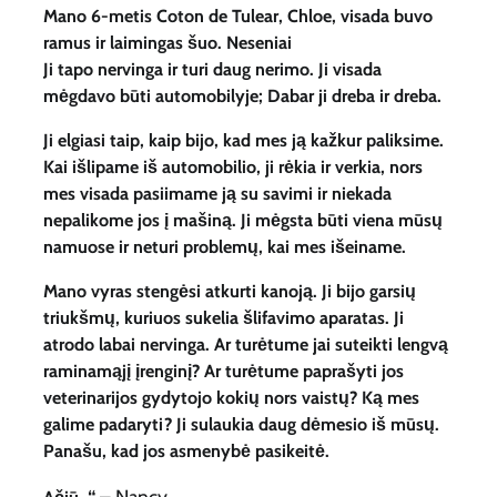
Mano 6-metis Coton de Tulear, Chloe, visada buvo
ramus ir laimingas šuo. Neseniai
Ji tapo nervinga ir turi daug nerimo. Ji visada
mėgdavo būti automobilyje; Dabar ji dreba ir dreba.
Ji elgiasi taip, kaip bijo, kad mes ją kažkur paliksime.
Kai išlipame iš automobilio, ji rėkia ir verkia, nors
mes visada pasiimame ją su savimi ir niekada
nepalikome jos į mašiną. Ji mėgsta būti viena mūsų
namuose ir neturi problemų, kai mes išeiname.
Mano vyras stengėsi atkurti kanoją. Ji bijo garsių
triukšmų, kuriuos sukelia šlifavimo aparatas. Ji
atrodo labai nervinga. Ar turėtume jai suteikti lengvą
raminamąjį įrenginį? Ar turėtume paprašyti jos
veterinarijos gydytojo kokių nors vaistų? Ką mes
galime padaryti? Ji sulaukia daug dėmesio iš mūsų.
Panašu, kad jos asmenybė pasikeitė.
“
– Nancy