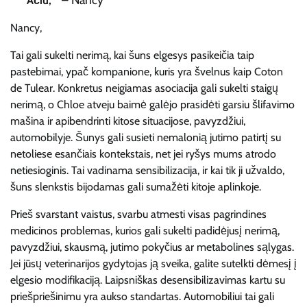
Ačiū,
Nancy,
Tai gali sukelti nerimą, kai šuns elgesys pasikeičia taip
pastebimai, ypač kompanione, kuris yra švelnus kaip Coton
de Tulear. Konkretus neigiamas asociacija gali sukelti staigų
nerimą, o Chloe atveju baimė galėjo prasidėti garsiu šlifavimo
mašina ir apibendrinti kitose situacijose, pavyzdžiui,
automobilyje. Šunys gali susieti nemalonią jutimo patirtį su
netoliese esančiais kontekstais, net jei ryšys mums atrodo
netiesioginis. Tai vadinama sensibilizacija, ir kai tik ji užvaldo,
šuns slenkstis bijodamas gali sumažėti kitoje aplinkoje.
Prieš svarstant vaistus, svarbu atmesti visas pagrindines
medicinos problemas, kurios gali sukelti padidėjusį nerimą,
pavyzdžiui, skausmą, jutimo pokyčius ar metabolines sąlygas.
Jei jūsų veterinarijos gydytojas ją sveika, galite sutelkti dėmesį į
elgesio modifikaciją. Laipsniškas desensibilizavimas kartu su
priešpriešinimu yra aukso standartas. Automobiliui tai gali