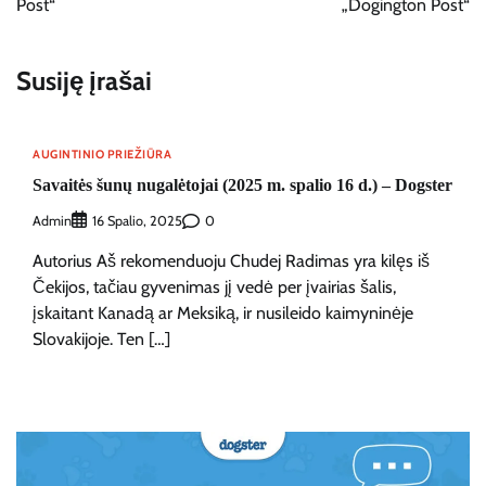
įrašų
Post“
„Dogington Post“
Susiję įrašai
AUGINTINIO PRIEŽIŪRA
Savaitės šunų nugalėtojai (2025 m. spalio 16 d.) – Dogster
Admin
0
16 Spalio, 2025
Autorius Aš rekomenduoju Chudej Radimas yra kilęs iš
Čekijos, tačiau gyvenimas jį vedė per įvairias šalis,
įskaitant Kanadą ar Meksiką, ir nusileido kaimyninėje
Slovakijoje. Ten […]