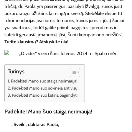
trikčių, dr. Paola yra pasirengusi pasiūlyti įžvalgų, kurios jūsų
pūkui draugui užtikrins laimingą ir sveiką. Stebėkite ekspertų
rekomendacijas įvairiomis temomis, kurios jums ir jūsų šuniui
yra svarbiausi, todėl galite priimti pagrįstus sprendimus ir
suteikti geriausią įmanomą jūsų šunų kompaniono priežiūrą.
Turite klausimą? Atsiųskite čia!
Turinys:
Padėkite! Mano šuo staiga nerimauja!
Padėkite! Mano šuo šokinėja ant visų!
Padėkite! Mano šuo ketina pagimdyti!
Padėkite! Mano šuo staiga nerimauja!
„Sveiki, daktaras Paola,