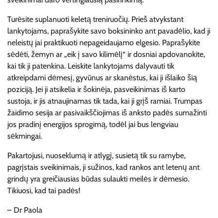
Turėsite suplanuoti keletą treniruočių. Prieš atvykstant
lankytojams, paprašykite savo boksininko ant pavadėlio, kad ji
neleistų jai praktikuoti nepageidaujamo elgesio. Paprašykite
sėdėti, žemyn ar „eik į savo kilimėlį“ ir dosniai apdovanokite,
kai tik ji patenkina. Leiskite lankytojams dalyvauti tik
atkreipdami dėmesį, gyvūnus ar skanėstus, kai ji išlaiko šią
poziciją. Jei ji atsikelia ir šokinėja, pasveikinimas iš karto
sustoja, ir jis atnaujinamas tik tada, kai ji grįš ramiai. Trumpas
žaidimo sesija ar pasivaikščiojimas iš anksto padės sumažinti
jos pradinį energijos sprogimą, todėl jai bus lengviau
sėkmingai.
Pakartojusi, nuoseklumą ir atlygį, susietą tik su ramybe,
pagrįstais sveikinimais, ji sužinos, kad rankos ant letenų ant
grindų yra greičiausias būdas sulaukti meilės ir dėmesio.
Tikiuosi, kad tai padės!
– Dr Paola