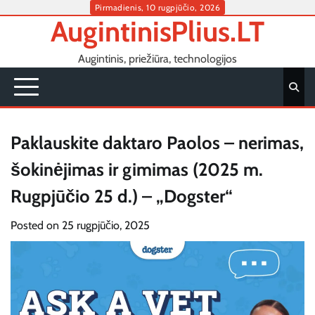
Skip
Pirmadienis, 10 rugpjūčio, 2026
AugintinisPlius.LT
to
content
Augintinis, priežiūra, technologijos
Paklauskite daktaro Paolos – nerimas,
šokinėjimas ir gimimas (2025 m.
Rugpjūčio 25 d.) – „Dogster“
Posted on
25 rugpjūčio, 2025