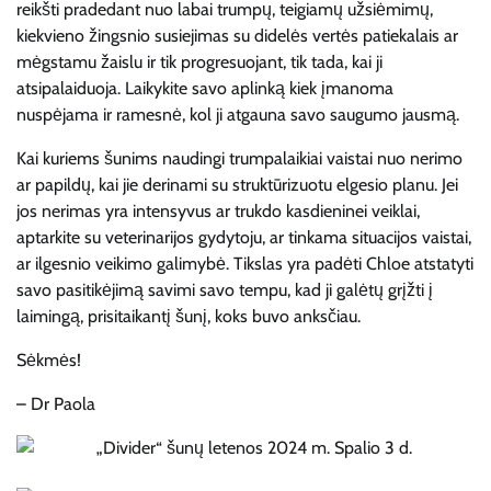
reikšti pradedant nuo labai trumpų, teigiamų užsiėmimų,
kiekvieno žingsnio susiejimas su didelės vertės patiekalais ar
mėgstamu žaislu ir tik progresuojant, tik tada, kai ji
atsipalaiduoja. Laikykite savo aplinką kiek įmanoma
nuspėjama ir ramesnė, kol ji atgauna savo saugumo jausmą.
Kai kuriems šunims naudingi trumpalaikiai vaistai nuo nerimo
ar papildų, kai jie derinami su struktūrizuotu elgesio planu. Jei
jos nerimas yra intensyvus ar trukdo kasdieninei veiklai,
aptarkite su veterinarijos gydytoju, ar tinkama situacijos vaistai,
ar ilgesnio veikimo galimybė. Tikslas yra padėti Chloe atstatyti
savo pasitikėjimą savimi savo tempu, kad ji galėtų grįžti į
laimingą, prisitaikantį šunį, koks buvo anksčiau.
Sėkmės!
– Dr Paola