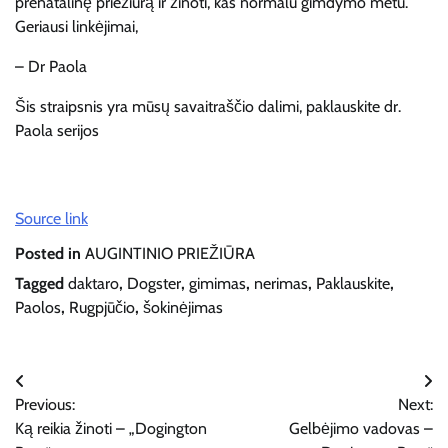
prenatalinę priežiūrą ir žinoti, kas normalu gimdymo metu.
Geriausi linkėjimai,
– Dr Paola
Šis straipsnis yra mūsų savaitraščio dalimi, paklauskite dr.
Paola serijos
Source link
Posted in
AUGINTINIO PRIEŽIŪRA
Tagged
daktaro
,
Dogster
,
gimimas
,
nerimas
,
Paklauskite
,
Paolos
,
Rugpjūčio
,
šokinėjimas
Navigacija
Previous:
Next:
tarp
Ką reikia žinoti – „Dogington
Gelbėjimo vadovas –