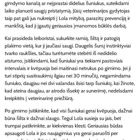
gimdymo kanalą ar neįprastai didelius šuniukus, suteikdami
laiko planuoti saugų pristatymą. Jūsų veterinarijos gydytojas
taip pat gali jus nukreipti į Lola mitybą, parazitų prevenciją ir
mankštą, kad ji įgautų geriausios įmanomos būklės darbą.
Kai prasideda leiboristai, sukurkite ramią, šiltą ir patogią
plakimo vietą, kur ji jaučiasi saugi. Daugelis šunų instinktyviai
tvarko raukšles, tačiau turėtumėte stebėti iš nedidelio
atstumo, įsitikindami, kad šuniukai yra tiekiami pastoviais
intervalais ir kvėpuoja bei maitinasi netrukus po gimimo. Jei ji
turi stiprių susitraukimų ilgiau nei 30 minučių, negamindama
šuniuko, daugiau nei dvi valandas ilsisi tarp šuniukų, kai žinote,
kad ateina daugiau, ar atrodo išsekę ar sunerimę, nedelsdami
kreipkitės į veterinarinę priežiūrą.
Po gimimo įsitikinkite, kad visi šuniukai gerai kvėpuoja, dažnai
būna šilta ir dažnai slaugo. Tegul Lola susieja su jais, bet
trumpai patikrinkite, ar kiekvienas klesti. Geriausias būdas
apsaugoti Lola ir jos naujagimius yra gerai paruošti per