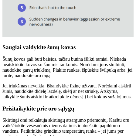
Saugiai valdykite šunų kovas
Šunų kovos gali būti baisios, tačiau būtina išlikti ramiai. Niekada
neatskirkite kovos su šunimis rankomis. Norėdami juos stulbinti,
naudokite garsų triukšmą. Plakite rankas, išpūskite švilpuką arba, jei
turite, naudokite oro ragą.
Jei triukšmas neveikia, išbandykite fizinę užtvarą. Norėdami atskirti
šunis, naudokite didelę lazdelę, skėtį ar net striukę. Atskyrus,
laikykite šunis atskirti ir atkreipkite dėmesį į bet kokius sužalojimus.
Prisitaikykite prie oro sąlygų
Skirtingi orai reikalauja skirtingų atsargumo priemonių. Karštu oru
vaikščiokite vėsesnėmis dienos dalimis ir atneškite papildomo
vandens. Patikrinkite grindinio temperatūrą ranka – jei jums per