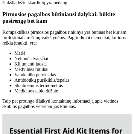
šiukšliadėžių skardinių yra nedaug.
Pirmosios pagalbos būtiniausi dalykai: būkite
pasirengę bet kam
Kompaktiškas pirmosios pagalbos rinkinys yra būtinas bet kuriam
profesionaliam šunų vaikštynėms. Pagrindiniai elementai, kuriuos
reikia įtraukti, yra:
Marlė
Nelipnūs tvarsčiai
Klijuojanti juosta
Medvilnės rutuliai
Vandenilio peroksidas
Antibiotikų purškiklis/tepalas
Skaitmeninis termometras
Medicinos tablo dėžutė
Taip pat protinga išlaikyti kontaktinę informaciją apie vietines
skubios pagalbos veterinarijos klinikas.