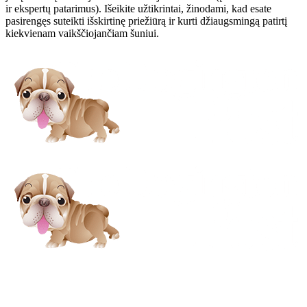
ir ekspertų patarimus). Išeikite užtikrintai, žinodami, kad esate
pasirengęs suteikti išskirtinę priežiūrą ir kurti džiaugsmingą patirtį
kiekvienam vaikščiojančiam šuniui.