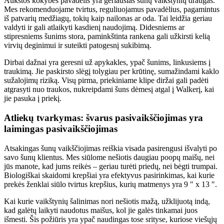
Aukštos kokybės pavadėlis yra geriausias šunų vaikštynių draugas.
Mes rekomenduojame tvirtus, reguliuojamus pavadėlius, pagamintus
iš patvarių medžiagų, tokių kaip nailonas ar oda. Tai leidžia geriau
valdyti ir gali atlaikyti kasdienį naudojimą. Didesniems ar
stipresniems šunims stora, paminkštinta rankena gali užkirsti kelią
virvių deginimui ir suteikti patogesnį sukibimą.
Dirbai dažnai yra geresni už apykakles, ypač šunims, linkusiems į
traukimą. Jie paskirsto slėgį tolygiau per krūtinę, sumažindami kaklo
sužalojimų riziką. Visų pirma, priekiniame klipe diržai gali padėti
atgrasyti nuo traukos, nukreipdami šuns dėmesį atgal į Walkerį, kai
jie pasuka į priekį.
Atliekų tvarkymas: švarus pasivaikščiojimas yra
laimingas pasivaikščiojimas
Atsakingas šunų vaikščiojimas reiškia visada pasirengusi išvalyti po
savo šunų klientus. Mes siūlome nešiotis daugiau poopų maišų, nei
jūs manote, kad jums reikės – geriau turėti priedų, nei bėgti trumpai.
Biologiškai skaidomi krepšiai yra efektyvus pasirinkimas, kai kurie
prekės ženklai siūlo tvirtus krepšius, kurių matmenys yra 9 ″ x 13 ″.
Kai kurie vaikštynių šalinimas nori nešiotis mažą, užklijuotą indą,
kad galėtų laikyti naudotus maišus, kol jie galės tinkamai juos
išmesti. Šis požiūris yra ypač naudingas tose srityse, kuriose viešųjų