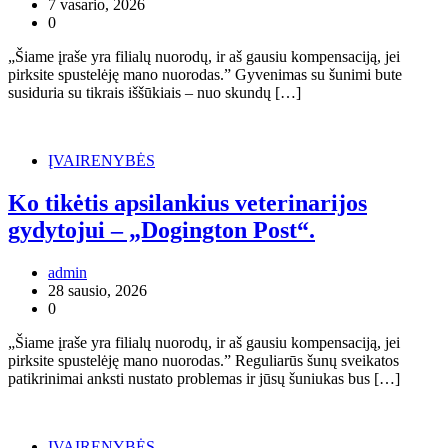
7 vasario, 2026
0
„Šiame įraše yra filialų nuorodų, ir aš gausiu kompensaciją, jei
pirksite spustelėję mano nuorodas.” Gyvenimas su šunimi bute
susiduria su tikrais iššūkiais – nuo ​​skundų […]
ĮVAIRENYBĖS
Ko tikėtis apsilankius veterinarijos
gydytojui – „Dogington Post“.
admin
28 sausio, 2026
0
„Šiame įraše yra filialų nuorodų, ir aš gausiu kompensaciją, jei
pirksite spustelėję mano nuorodas.” Reguliarūs šunų sveikatos
patikrinimai anksti nustato problemas ir jūsų šuniukas bus […]
ĮVAIRENYBĖS