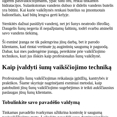
Ilgiems pasivaikščiojimams, ypač šiltu oru, reikia tinkamos
hidratacijos. Sulankstomas vandens dubuo ir didelis vandens butelis
yra būtini. Kai kurie vaikštynės renkasi butelius su įmontuotais
balionėliais, kad būtų lengva gerti kelyje.
Stenkitės dažnai pasiūlyti vandenį, net jei šunys neatrodo ištroškę.
Daugelis šunų negeria iš nepažįstamų šaltinių, todėl svarbu atsinešti
savo vandens tiekimą.
Ši esminė įranga ne tik palengvina jūsų darbą, bet ir parodo
klientams, kad rimtai vertinate jų augintinių saugumą ir paguodą.
Dabar, kai mes padengėme įrangą, pereikime prie vaikščiojimo
technikos, kuri jus išskirs kaip profesionalus šunų vaikštynė.
Kaip įvaldyti šunų vaikščiojimo techniką
Profesionalūs šunų vaikščiojimas reikalauja įgūdžių, kantrybės ir
praktikos. Šiame skyriuje nagrinėjami esminiai metodai, kaip
patobulinti jūsų šunų vaikščiojimo sugebėjimus ir teikti aukščiausius
paslaugas jūsų šunų klientams.
Tobulinkite savo pavadėlio valdymą
Tinkamas pavadėlio tvarkymas užtikrina kontrolę ir saugumą