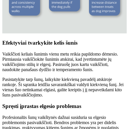
Efektyviai tvarkykite kelis šunis
Vaikščioti keliais šunimis vienu metu reikia papildomo dėmesio.
Pirmiausia vaikščiokite šunimis atskirai, kad įvertintumėte jų
vaikščiojimo stilių ir elgesį. Pasiruošę juos kartu vaikščioti,
naudokite panašaus dydžio ir temperamento šunis.
Pasistatykite tarp šunų, laikykite kiekvieną pavadėlį atskiroje
rankoje. Ši sąranka leidžia savarankiškai valdyti kiekvieną šunį. Jei
vienas šuo netinkamai elgiasi, galite kreiptis į jį nepaveikdami kito
šuns pasivaikščiojimo.
Spręsti įprastas elgesio problemas
Profesionalūs šunų vaikštynės dažnai susiduria su elgesio
problemomis pasivaikščioti. Bendros problemos yra per didelis
traukimas, reaktyvumas kitiems šunims ar žmonėms ir nuolatinis