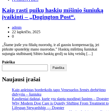
Kaip rasti puikų haskių mišinio šuniuką
įvaikinti – „Dogington Post“.
admin
22 lapkričio, 2025
0
„Šiame įraše yra filialų nuorodų, ir aš gausiu kompensaciją, jei
pirksite spustelėję mano nuorodas.” Haskių mišrūnų šuniukai
sujungia stulbinantį Sibiro haskių grožį su kitų veislių […]
Paieška
Paieška
Naujausi įrašai
Kaip apleistas borderkolis tapo Venesuelos žemės drebėjimo
didvyriu – šuniuku
Kasdieniai daiktai, kurie yra slapta nuodingi šunims – Dogster
Why Modern Dog Care is Quietly Shifting From Treatment to
Lifespan Stewardship — Dogster