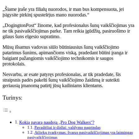
„Šiame įraše yra filialų nuorodos, ir man bus kompensuota, jei
įsigysite pirkinį spustelėjus mano nuorodas.“
„DogingtonPost“ žinome, kad profesionalus šunų vaikščiojimas yra
ne tik pasivaikščiojimas parke. Tam reikia įgūdžių, pasiruošimo ir
gilaus šuns elgesio supratimo.
Mūsų išsamus vadovas siūlo būtiniausius šunų vaikščiojimo
patarimus šunims, apimančioms viską, pradedant būtini įranga ir
baigiant pažangiomis vaikščiojimo technikomis ir saugos
protokolais.
Nesvarbu, ar esate patyręs profesionalas, ar tik pradedate, šis
straipsnis padės pakelti šunų vaikščiojimo žaidimą ir suteikti
geriausią įmanomą patirtį jūsų kailiniams klientams.
Turinys:
Kokią pavarą naudoja „Pro Dog Walkers“?
Pavadėliai ir diržai: valdymo pagrindas
Atliekų tvarkymas: švarus pasivaikščiojimas yra laimingas
pasivaikščiojimas