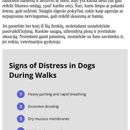
raudonos dantenų ir liežuvio ar odos, kuri yra karšta liesti (tai gali
reikšti šilumos smūgį, ypač karštu oru). Šuo, kuris limpa ar palanki
letena, gali sužeisti. Staigūs elgesio pokyčiai, tokie kaip agresija ar
nepaprastas nervingumas, gali reikšti skausmą ar baimę.
Jei pastebite bet kurį iš šių ženklų, nedelsdami sustabdykite
pasivaikščiojimą. Raskite saugią, užtemdytą plotą ir įvertinkite
situaciją. Norėdami gauti patarimų, susisiekite su šuns savininku ir,
jei reikia, veterinarijos gydytoju.