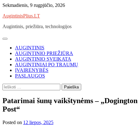
Skip
Sekmadienis, 9 rugpjūčio, 2026
to
AugintinisPlius.LT
content
Augintinis, priežiūra, technologijos
AUGINTINIS
AUGINTINIO PRIEŽIŪRA
AUGINTINIO SVEIKATA
AUGINTINIAI PO TRAUMŲ
ĮVAIRENYBĖS
PASLAUGOS
Ieškoti:
Patarimai šunų vaikštynėms – „Dogington
Post“
Posted on
12 liepos, 2025