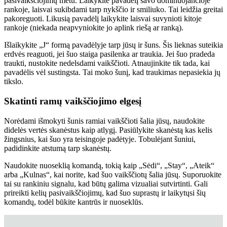
pasivaikščiojimų metu. Laikykite pavadėlį savo dominuojančioje
rankoje, laisvai sukibdami tarp nykščio ir smiliuko. Tai leidžia greitai
pakoreguoti. Likusią pavadėlį laikykite laisvai suvynioti kitoje
rankoje (niekada neapvyniokite jo aplink riešą ar ranką).
Išlaikykite „J“ formą pavadėlyje tarp jūsų ir šuns. Šis lieknas suteikia
erdvės reaguoti, jei šuo staiga pasilenka ar traukia. Jei šuo pradeda
traukti, nustokite nedelsdami vaikščioti. Atnaujinkite tik tada, kai
pavadėlis vėl sustingsta. Tai moko šunį, kad traukimas nepasiekia jų
tikslo.
Skatinti ramų vaikščiojimo elgesį
Norėdami išmokyti šunis ramiai vaikščioti šalia jūsų, naudokite
didelės vertės skanėstus kaip atlygį. Pasiūlykite skanėstą kas kelis
žingsnius, kai šuo yra teisingoje padėtyje. Tobulėjant šuniui,
padidinkite atstumą tarp skanėstų.
Naudokite nuoseklią komandą, tokią kaip „Sėdi“, „Stay“, „Ateik“
arba „Kulnas“, kai norite, kad šuo vaikščiotų šalia jūsų. Suporuokite
tai su rankiniu signalu, kad būtų galima vizualiai sutvirtinti. Gali
prireikti kelių pasivaikščiojimų, kad šuo suprastų ir laikytųsi šių
komandų, todėl būkite kantrūs ir nuoseklūs.