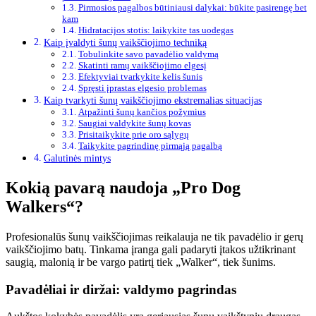
Pirmosios pagalbos būtiniausi dalykai: būkite pasirengę bet
kam
Hidratacijos stotis: laikykite tas uodegas
Kaip įvaldyti šunų vaikščiojimo techniką
Tobulinkite savo pavadėlio valdymą
Skatinti ramų vaikščiojimo elgesį
Efektyviai tvarkykite kelis šunis
Spręsti įprastas elgesio problemas
Kaip tvarkyti šunų vaikščiojimo ekstremalias situacijas
Atpažinti šunų kančios požymius
Saugiai valdykite šunų kovas
Prisitaikykite prie oro sąlygų
Taikykite pagrindinę pirmąją pagalbą
Galutinės mintys
Kokią pavarą naudoja „Pro Dog
Walkers“?
Profesionalūs šunų vaikščiojimas reikalauja ne tik pavadėlio ir gerų
vaikščiojimo batų. Tinkama įranga gali padaryti įtakos užtikrinant
saugią, malonią ir be vargo patirtį tiek „Walker“, tiek šunims.
Pavadėliai ir diržai: valdymo pagrindas