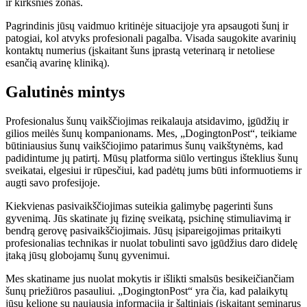
ir kirkšnies zonas.
Pagrindinis jūsų vaidmuo kritinėje situacijoje yra apsaugoti šunį ir
patogiai, kol atvyks profesionali pagalba. Visada saugokite avarinių
kontaktų numerius (įskaitant šuns įprastą veterinarą ir netoliese
esančią avarinę kliniką).
Galutinės mintys
Profesionalus šunų vaikščiojimas reikalauja atsidavimo, įgūdžių ir
gilios meilės šunų kompanionams. Mes, „DogingtonPost“, teikiame
būtiniausius šunų vaikščiojimo patarimus šunų vaikštynėms, kad
padidintume jų patirtį. Mūsų platforma siūlo vertingus išteklius šunų
sveikatai, elgesiui ir rūpesčiui, kad padėtų jums būti informuotiems ir
augti savo profesijoje.
Kiekvienas pasivaikščiojimas suteikia galimybę pagerinti šuns
gyvenimą. Jūs skatinate jų fizinę sveikatą, psichinę stimuliavimą ir
bendrą gerovę pasivaikščiojimais. Jūsų įsipareigojimas pritaikyti
profesionalias technikas ir nuolat tobulinti savo įgūdžius daro didelę
įtaką jūsų globojamų šunų gyvenimui.
Mes skatiname jus nuolat mokytis ir išlikti smalsūs besikeičiančiam
šunų priežiūros pasauliui. „DogingtonPost“ yra čia, kad palaikytų
jūsų kelionę su naujausia informacija ir šaltiniais (įskaitant seminarus