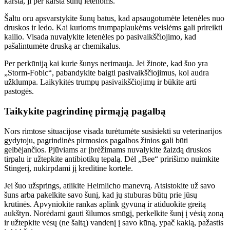
karšta, ji per karšta šunų letenoms.
Šaltu oru apsvarstykite šunų batus, kad apsaugotumėte letenėles nuo
druskos ir ledo. Kai kurioms trumpaplaukėms veislėms gali prireikti
kailio. Visada nuvalykite letenėles po pasivaikščiojimo, kad
pašalintumėte druską ar chemikalus.
Per perkūniją kai kurie šunys nerimauja. Jei žinote, kad šuo yra
„Storm-Fobic“, pabandykite baigti pasivaikščiojimus, kol audra
užklumpa. Laikykitės trumpų pasivaikščiojimų ir būkite arti
pastogės.
Taikykite pagrindinę pirmąją pagalbą
Nors rimtose situacijose visada turėtumėte susisiekti su veterinarijos
gydytoju, pagrindinės pirmosios pagalbos žinios gali būti
gelbėjančios. Pjūviams ar įbrėžimams nuvalykite žaizdą druskos
tirpalu ir užtepkite antibiotikų tepalą. Dėl „Bee“ pririšimo nuimkite
Stingerį, nukirpdami jį kreditine kortele.
Jei šuo užsprings, atlikite Heimlicho manevrą. Atsistokite už savo
šuns arba pakelkite savo šunį, kad jų stuburas būtų prie jūsų
krūtinės. Apvyniokite rankas aplink gyvūną ir atiduokite greitą
aukštyn. Norėdami gauti šilumos smūgį, perkelkite šunį į vėsią zoną
ir užtepkite vėsų (ne šaltą) vandenį į savo kūną, ypač kaklą, pažastis