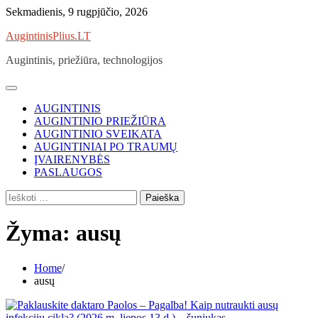
Skip
Sekmadienis, 9 rugpjūčio, 2026
to
AugintinisPlius.LT
content
Augintinis, priežiūra, technologijos
AUGINTINIS
AUGINTINIO PRIEŽIŪRA
AUGINTINIO SVEIKATA
AUGINTINIAI PO TRAUMŲ
ĮVAIRENYBĖS
PASLAUGOS
Ieškoti:
Žyma:
ausų
Home
ausų