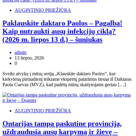
AUGINTINIO PRIEŽIŪRA
Paklauskite daktaro Paolos – Pagalba!
Kaip nutraukti ausų infekcijų ciklą?
(2026 m. liepos 13 d.) – šuniukas
admin
13 liepos, 2026
0
Sveiki atvykę į mūsų seriją „Klauskite daktaro Paolos“, kur
kiekvieną pirmadienį teikiame ekspertų patarimus tiesiai iš Daktaras
Paola Cuevas (MVZ), kad padėtų mūsų skaitytojams geriau […]
AUGINTINIO PRIEŽIŪRA
Ontarijas tampa paskutine provincija,
uždraudusia ausų karpymą ir žievę –