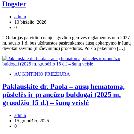
Dogster
admin
10 birželio, 2026
0
“.Ontarijas patvirtino naujus gyvūnų gerovės reglamentus nuo 2027
m. sausio 1 d. bus uždraustos pasirenkamos ausų apkarpymo ir šunų
devokalizavimo (nužievinimo) procedūros. Po šio pakeitimo […]
AUGINTINIO PRIEŽIŪRA
Paklauskite dr. Paola – ausų hematoma,
pūslelės ir prancūzų buldogai (2025 m.
gruodžio 15 d.) – šunų veislė
admin
15 gruodžio, 2025
0