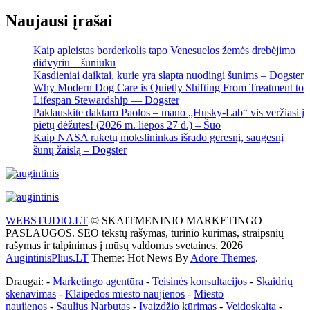
Naujausi įrašai
Kaip apleistas borderkolis tapo Venesuelos žemės drebėjimo
didvyriu – šuniuku
Kasdieniai daiktai, kurie yra slapta nuodingi šunims – Dogster
Why Modern Dog Care is Quietly Shifting From Treatment to
Lifespan Stewardship — Dogster
Paklauskite daktaro Paolos – mano „Husky-Lab“ vis veržiasi į
pietų dėžutes! (2026 m. liepos 27 d.) – Šuo
Kaip NASA raketų mokslininkas išrado geresnį, saugesnį
šunų žaislą – Dogster
WEBSTUDIO.LT
© SKAITMENINIO MARKETINGO
PASLAUGOS. SEO tekstų rašymas, turinio kūrimas, straipsnių
rašymas ir talpinimas į mūsų valdomas svetaines. 2026
AugintinisPlius.LT
Theme: Hot News By
Adore Themes
.
Draugai: -
Marketingo agentūra
-
Teisinės konsultacijos
-
Skaidrių
skenavimas
-
Klaipedos miesto naujienos
-
Miesto
naujienos
-
Saulius Narbutas
-
Įvaizdžio kūrimas
-
Veidoskaita
-