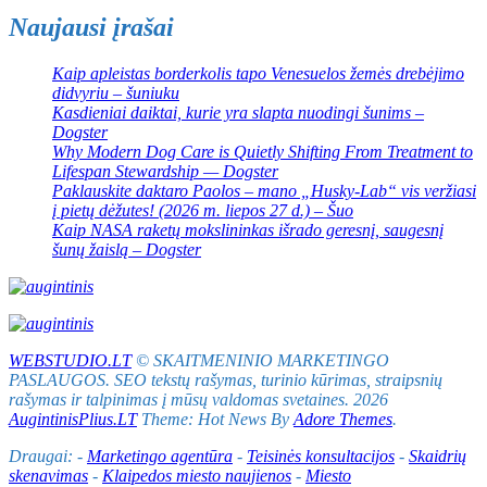
Naujausi įrašai
Kaip apleistas borderkolis tapo Venesuelos žemės drebėjimo
didvyriu – šuniuku
Kasdieniai daiktai, kurie yra slapta nuodingi šunims –
Dogster
Why Modern Dog Care is Quietly Shifting From Treatment to
Lifespan Stewardship — Dogster
Paklauskite daktaro Paolos – mano „Husky-Lab“ vis veržiasi
į pietų dėžutes! (2026 m. liepos 27 d.) – Šuo
Kaip NASA raketų mokslininkas išrado geresnį, saugesnį
šunų žaislą – Dogster
WEBSTUDIO.LT
© SKAITMENINIO MARKETINGO
PASLAUGOS. SEO tekstų rašymas, turinio kūrimas, straipsnių
rašymas ir talpinimas į mūsų valdomas svetaines. 2026
AugintinisPlius.LT
Theme: Hot News By
Adore Themes
.
Draugai: -
Marketingo agentūra
-
Teisinės konsultacijos
-
Skaidrių
skenavimas
-
Klaipedos miesto naujienos
-
Miesto