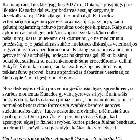
Kai naujosios taisyklės įsigalios 2027 m., Ontarijas prisijungs prie
likusios Kanados dalies, apribodamas ausų apkarpymą ir
devokalizavimą. Diskusija gali tuo nesibaigti. Kai kurios
veterinarijos ir gyvūnų gerovės organizacijos pažymėjo, kad į
galutinį reglamentą nebuvo įtrauktas uodegos kirpimas. Kaip ausų
apkarpymas,
uodegos pririšimas
apima sveikos kūno dalies
pašalinimą, kai tai atliekama dėl kosmetinių, o ne medicininių
priežasčių, o jo pašalinimas sukėlė nuolatines diskusijas veterinarijos
ir gyvūnų gerovės bendruomenėse. Kadangi supratimas apie šunų
gerovę ir toliau tobulėja, uodegos nukirpimas gali išlikti būsimų
pokalbių, susijusių su pasirenkamomis šunų procedūromis, dalimi.
Pokyčių šalininkai mano, kad tai svarbus žingsnis pirmenybę
teikiant šunų gerovei, kartu atspindinčias dabartines veterinarijos
žinias apie šunų elgesį ir bendravimą.
Nors diskusijos dėl šių procedūrų greičiausiai tęsis, sprendimas yra
svarbus momentas Kanados gyvūnų gerovės srityje. Šunims šis
pokytis rodo, kad vis labiau pripažįstama, kad natūrali anatomija ir
normalios bendravimo formos yra svarbios bendros gerovės
sudedamosios dalys. Tapęs paskutine provincija, priėmusia šiuos
apribojimus, Ontarijas užbaigia perėjimą visoje šalyje, kad
apsaugotų elgesį ir fizines savybes, kurios padeda šunims bendrauti,
bendrauti ir naršyti savo pasaulyje; kažkas, ko verta švęsti.
Funkcijos vaizdo kreditas: Annabell Gsoedl, „Shutterstock“.