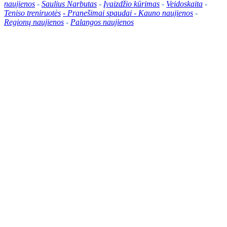
naujienos
-
Saulius Narbutas
-
Įvaizdžio kūrimas
-
Veidoskaita
-
Teniso treniruotės
- Pranešimai spaudai -
Kauno naujienos
-
Regionų naujienos
-
Palangos naujienos