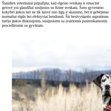
Šiandien veterinarai pripažįsta, kad elgesio sveikata ir emocinė
gerovė yra glaudžiai susijusios su fizine sveikata. Šuns gyvenimo
kokybei įtakos turi ne tik laisvė nuo ligų ir skausmo, bet ir gebėjimas
normaliai elgtis bei efektyviai bendrauti. Šis besivystantis supratimas
turėjo įtakos diskusijoms, susijusioms su įvairiomis pasirenkamomis
procedūromis su gyvūnais.