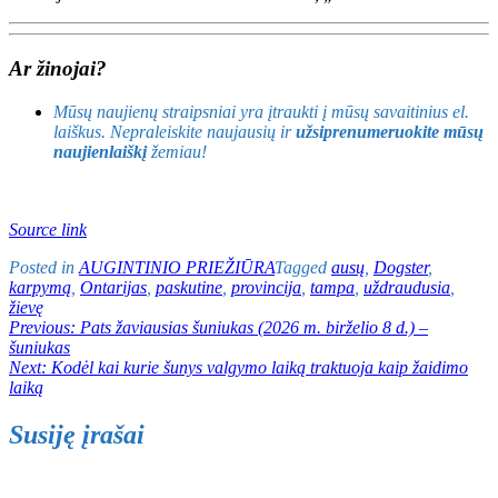
Ar žinojai?
Mūsų naujienų straipsniai yra įtraukti į mūsų savaitinius el.
laiškus. Nepraleiskite naujausių ir
užsiprenumeruokite mūsų
naujienlaiškį
žemiau!
Source link
Posted in
AUGINTINIO PRIEŽIŪRA
Tagged
ausų
,
Dogster
,
karpymą
,
Ontarijas
,
paskutine
,
provincija
,
tampa
,
uždraudusia
,
žievę
Navigacija
Previous:
Pats žaviausias šuniukas (2026 m. birželio 8 d.) –
šuniukas
tarp
Next:
Kodėl kai kurie šunys valgymo laiką traktuoja kaip žaidimo
įrašų
laiką
Susiję įrašai