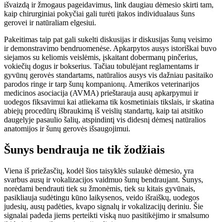
išvaizdą ir žmogaus pageidavimus, link daugiau dėmesio skirti tam,
kaip chirurginiai pokyčiai gali turėti įtakos individualaus šuns
gerovei ir natūraliam elgesiui.
Pakeitimas taip pat gali sukelti diskusijas ir diskusijas šunų veisimo
ir demonstravimo bendruomenėse. Apkarpytos ausys istoriškai buvo
siejamos su keliomis veislėmis, įskaitant dobermanų pinčerius,
vokiečių dogus ir bokserius. Tačiau tobulėjant reglamentams ir
gyvūnų gerovės standartams, natūralios ausys vis dažniau pasitaiko
parodos ringe ir tarp šunų kompanionų.
Amerikos veterinarijos
medicinos asociacija
(AVMA) prieštarauja ausų apkarpymui ir
uodegos fiksavimui
kai atliekama tik kosmetiniais tikslais, ir skatina
abiejų procedūrų išbraukimą iš veislių standartų, kaip tai atsitiko
daugelyje pasaulio šalių, atspindintį vis didesnį dėmesį natūralios
anatomijos ir šunų gerovės išsaugojimui.
Šunys bendrauja ne tik žodžiais
Viena iš priežasčių, kodėl šios taisyklės sulaukė dėmesio, yra
svarbus ausų ir vokalizacijos vaidmuo šunų bendraujant. Šunys,
norėdami bendrauti tiek su žmonėmis, tiek su kitais gyvūnais,
pasikliauja sudėtingu kūno laikysenos, veido išraiškų, uodegos
judesių, ausų padėties, kvapo signalų ir vokalizacijų deriniu. Šie
signalai padeda jiems perteikti viską nuo pasitikėjimo ir smalsumo