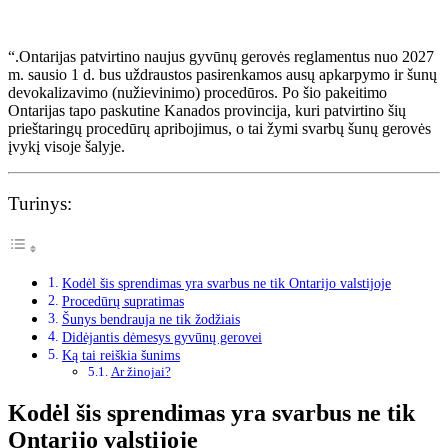
“.
Ontarijas patvirtino naujus gyvūnų gerovės reglamentus
nuo 2027
m. sausio 1 d. bus uždraustos pasirenkamos ausų apkarpymo ir šunų
devokalizavimo (nužievinimo) procedūros. Po šio pakeitimo
Ontarijas tapo paskutine Kanados provincija, kuri patvirtino šių
prieštaringų procedūrų apribojimus, o tai žymi svarbų šunų gerovės
įvykį visoje šalyje.
Turinys:
Kodėl šis sprendimas yra svarbus ne tik Ontarijo valstijoje
Procedūrų supratimas
Šunys bendrauja ne tik žodžiais
Didėjantis dėmesys gyvūnų gerovei
Ką tai reiškia šunims
Ar žinojai?
Kodėl šis sprendimas yra svarbus ne tik
Ontarijo valstijoje