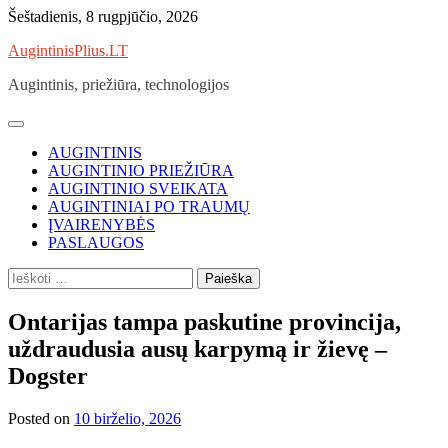
Skip
Šeštadienis, 8 rugpjūčio, 2026
to
AugintinisPlius.LT
content
Augintinis, priežiūra, technologijos
AUGINTINIS
AUGINTINIO PRIEŽIŪRA
AUGINTINIO SVEIKATA
AUGINTINIAI PO TRAUMŲ
ĮVAIRENYBĖS
PASLAUGOS
Ieškoti:
Ontarijas tampa paskutine provincija,
uždraudusia ausų karpymą ir žievę –
Dogster
Posted on
10 birželio, 2026