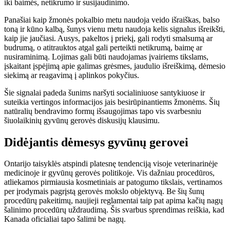
iki baimės, netikrumo ir susijaudinimo.
Panašiai kaip žmonės pokalbio metu naudoja veido išraiškas, balso
toną ir kūno kalbą,
šunys vienu metu naudoja kelis signalus
išreikšti,
kaip jie jaučiasi. Ausys, pakeltos į priekį, gali rodyti smalsumą ar
budrumą, o atitrauktos atgal gali perteikti netikrumą, baimę ar
nusiraminimą. Lojimas gali būti naudojamas įvairiems tikslams,
įskaitant įspėjimą apie galimas grėsmes, jaudulio išreiškimą, dėmesio
siekimą ar reagavimą į aplinkos pokyčius.
Šie signalai padeda šunims naršyti socialiniuose santykiuose ir
suteikia vertingos informacijos jais besirūpinantiems žmonėms. Šių
natūralių bendravimo formų išsaugojimas tapo vis svarbesniu
šiuolaikinių gyvūnų gerovės diskusijų klausimu.
Didėjantis dėmesys gyvūnų gerovei
Ontarijo taisyklės atspindi platesnę tendenciją visoje veterinarinėje
medicinoje ir gyvūnų gerovės politikoje. Vis dažniau procedūros,
atliekamos pirmiausia kosmetiniais ar patogumo tikslais, vertinamos
per įrodymais pagrįstą gerovės mokslo objektyvą. Be šių šunų
procedūrų pakeitimų, naujieji reglamentai taip pat apima kačių nagų
šalinimo procedūrų uždraudimą. Šis svarbus sprendimas reiškia, kad
Kanada oficialiai tapo šalimi be nagų.