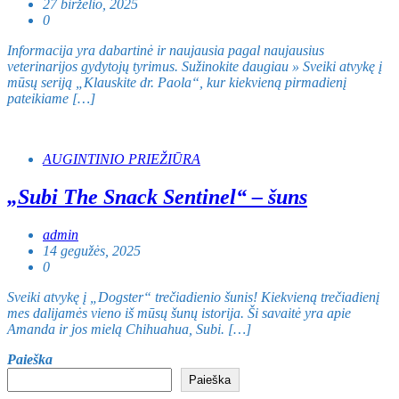
27 birželio, 2025
0
Informacija yra dabartinė ir naujausia pagal naujausius
veterinarijos gydytojų tyrimus. Sužinokite daugiau » Sveiki atvykę į
mūsų seriją „Klauskite dr. Paola“, kur kiekvieną pirmadienį
pateikiame […]
AUGINTINIO PRIEŽIŪRA
„Subi The Snack Sentinel“ – šuns
admin
14 gegužės, 2025
0
Sveiki atvykę į „Dogster“ trečiadienio šunis! Kiekvieną trečiadienį
mes dalijamės vieno iš mūsų šunų istorija. Ši savaitė yra apie
Amanda ir jos mielą Chihuahua, Subi. […]
Paieška
Paieška