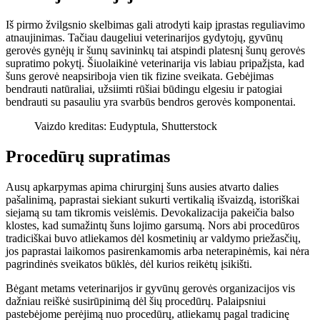
Iš pirmo žvilgsnio skelbimas gali atrodyti kaip įprastas reguliavimo
atnaujinimas. Tačiau daugeliui veterinarijos gydytojų, gyvūnų
gerovės gynėjų ir šunų savininkų tai atspindi platesnį šunų gerovės
supratimo pokytį. Šiuolaikinė veterinarija vis labiau pripažįsta, kad
šuns gerovė neapsiriboja vien tik fizine sveikata. Gebėjimas
bendrauti natūraliai, užsiimti rūšiai būdingu elgesiu ir patogiai
bendrauti su pasauliu yra svarbūs bendros gerovės komponentai.
Vaizdo kreditas: Eudyptula, Shutterstock
Procedūrų supratimas
Ausų apkarpymas apima chirurginį šuns ausies atvarto dalies
pašalinimą, paprastai siekiant sukurti vertikalią išvaizdą, istoriškai
siejamą su tam tikromis veislėmis.
Devokalizacija
pakeičia balso
klostes, kad sumažintų šuns lojimo garsumą. Nors abi procedūros
tradiciškai buvo atliekamos dėl kosmetinių ar valdymo priežasčių,
jos paprastai laikomos pasirenkamomis arba neterapinėmis, kai nėra
pagrindinės sveikatos būklės, dėl kurios reikėtų įsikišti.
Bėgant metams veterinarijos ir gyvūnų gerovės organizacijos vis
dažniau reiškė susirūpinimą dėl šių procedūrų. Palaipsniui
pastebėjome perėjimą nuo procedūrų, atliekamų pagal tradicinę