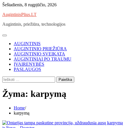
Skip
Šeštadienis, 8 rugpjūčio, 2026
to
AugintinisPlius.LT
content
Augintinis, priežiūra, technologijos
AUGINTINIS
AUGINTINIO PRIEŽIŪRA
AUGINTINIO SVEIKATA
AUGINTINIAI PO TRAUMŲ
ĮVAIRENYBĖS
PASLAUGOS
Ieškoti:
Žyma:
karpymą
Home
karpymą