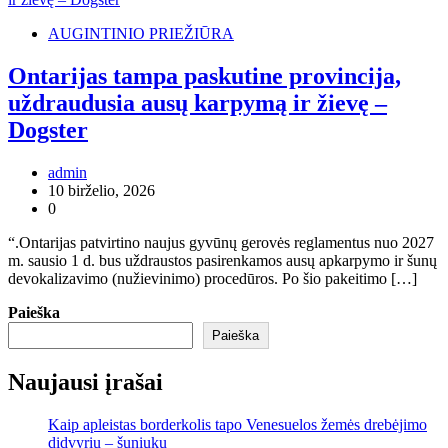
AUGINTINIO PRIEŽIŪRA
Ontarijas tampa paskutine provincija,
uždraudusia ausų karpymą ir žievę –
Dogster
admin
10 birželio, 2026
0
“.Ontarijas patvirtino naujus gyvūnų gerovės reglamentus nuo 2027
m. sausio 1 d. bus uždraustos pasirenkamos ausų apkarpymo ir šunų
devokalizavimo (nužievinimo) procedūros. Po šio pakeitimo […]
Paieška
Paieška
Naujausi įrašai
Kaip apleistas borderkolis tapo Venesuelos žemės drebėjimo
didvyriu – šuniuku