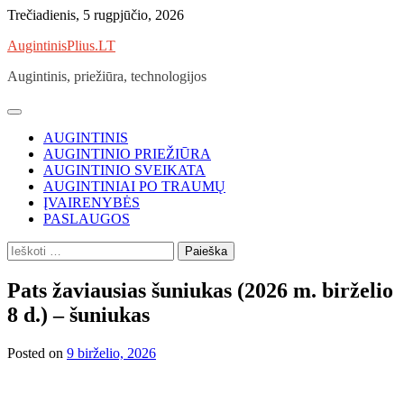
Skip
Trečiadienis, 5 rugpjūčio, 2026
to
AugintinisPlius.LT
content
Augintinis, priežiūra, technologijos
AUGINTINIS
AUGINTINIO PRIEŽIŪRA
AUGINTINIO SVEIKATA
AUGINTINIAI PO TRAUMŲ
ĮVAIRENYBĖS
PASLAUGOS
Ieškoti:
Pats žaviausias šuniukas (2026 m. birželio
8 d.) – šuniukas
Posted on
9 birželio, 2026