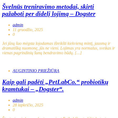
Švelnūs treniravimo metodai, skirti
pažaboti per didelį lojimą – Dogster
admin
11 gruodžio, 2025
0
Jei jūsų šuo mėgsta lojodamas išreikšti kiekvieną mintį, jausmą ir
dramatišką nuomonę, jūs ne vieni. Lojimas yra normalus, sveikas ir
vienas pagrindinių šunų bendravimo būdų. […]
AUGINTINIO PRIEŽIŪRA
Kaip gali padėti „PetLabCo.“ probiotikų
kramtukai – „Dogster“.
admin
28 lapkričio, 2025
0