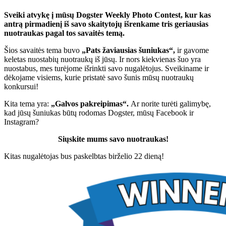
Sveiki atvykę į mūsų Dogster Weekly Photo Contest, kur kas
antrą pirmadienį iš savo skaitytojų išrenkame tris geriausias
nuotraukas pagal tos savaitės temą.
Šios savaitės tema buvo
„Pats žaviausias šuniukas
“,
ir gavome
keletas nuostabių nuotraukų iš jūsų. Ir nors kiekvienas šuo yra
nuostabus, mes turėjome išrinkti savo nugalėtojus. Sveikiname ir
dėkojame visiems, kurie pristatė savo šunis mūsų nuotraukų
konkursui!
Kita tema yra:
„Galvos pakreipimas“.
Ar norite turėti galimybę,
kad jūsų šuniukas būtų rodomas Dogster, mūsų Facebook ir
Instagram?
Siųskite mums savo nuotraukas!
Kitas nugalėtojas bus paskelbtas birželio 22 dieną!