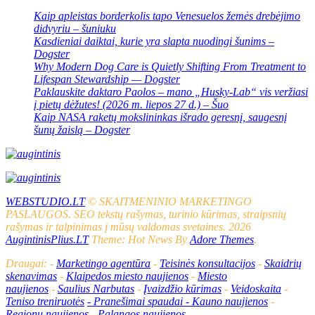
Kaip apleistas borderkolis tapo Venesuelos žemės drebėjimo
didvyriu – šuniuku
Kasdieniai daiktai, kurie yra slapta nuodingi šunims –
Dogster
Why Modern Dog Care is Quietly Shifting From Treatment to
Lifespan Stewardship — Dogster
Paklauskite daktaro Paolos – mano „Husky-Lab“ vis veržiasi
į pietų dėžutes! (2026 m. liepos 27 d.) – Šuo
Kaip NASA raketų mokslininkas išrado geresnį, saugesnį
šunų žaislą – Dogster
WEBSTUDIO.LT
© SKAITMENINIO MARKETINGO
PASLAUGOS. SEO tekstų rašymas, turinio kūrimas, straipsnių
rašymas ir talpinimas į mūsų valdomas svetaines. 2026
AugintinisPlius.LT
Theme: Hot News By
Adore Themes
.
Draugai: -
Marketingo agentūra
-
Teisinės konsultacijos
-
Skaidrių
skenavimas
-
Klaipedos miesto naujienos
-
Miesto
naujienos
-
Saulius Narbutas
-
Įvaizdžio kūrimas
-
Veidoskaita
-
Teniso treniruotės
- Pranešimai spaudai -
Kauno naujienos
-
Regionų naujienos
-
Palangos naujienos