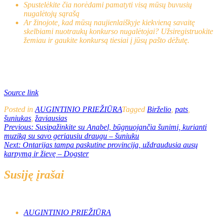
Spustelėkite čia norėdami pamatyti visą mūsų buvusių
nugalėtojų sąrašą
Ar žinojote, kad mūsų naujienlaiškyje kiekvieną savaitę
skelbiami nuotraukų konkurso nugalėtojai? Užsiregistruokite
žemiau ir gaukite konkursą tiesiai į jūsų pašto dėžutę.
Source link
Posted in
AUGINTINIO PRIEŽIŪRA
Tagged
Birželio
,
pats
,
šuniukas
,
žaviausias
Navigacija
Previous:
Susipažinkite su Anabel, būgnuojančia šunimi, kurianti
muziką su savo geriausiu draugu – šuniuku
tarp
Next:
Ontarijas tampa paskutine provincija, uždraudusia ausų
įrašų
karpymą ir žievę – Dogster
Susiję įrašai
AUGINTINIO PRIEŽIŪRA