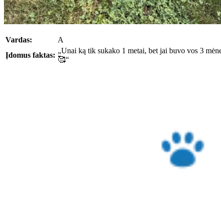
Vardas:
A
„Unai ką tik sukako 1 metai, bet jai buvo vos 3 mėnes
Įdomus faktas:
🥰“