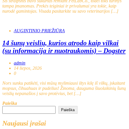
Šis straipsnis buvo sukurtas remiant PetLabCo., todėl toks turinys
tampa įmanomas. Prekės teiginiai ir privalumai yra tokie, kaip
nurodė gamintojas. Visada pasitarkite su savo veterinarijos […]
AUGINTINIO PRIEŽIŪRA
14 šunų veislių, kurios atrodo kaip vilkai
(su informacija ir nuotraukomis) – Dogster
admin
14 liepos, 2026
0
Nors sunku patikėti, visi mūsų mylimiausi iltys kilę iš vilkų, įskaitant
mopsus, čihuahuas ir pudelius! Žinoma, dauguma šiuolaikinių šunų
veislių nepanašios į savo protėvius, bet […]
Paieška
Paieška
Naujausi įrašai