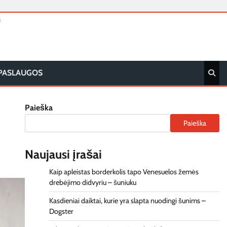
T
PASLAUGOS
Paieška
Paieška
Naujausi įrašai
Kaip apleistas borderkolis tapo Venesuelos žemės
drebėjimo didvyriu – šuniuku
Kasdieniai daiktai, kurie yra slapta nuodingi šunims –
Dogster