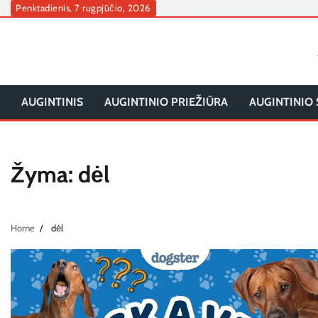
Skip
Penktadienis, 7 rugpjūčio, 2026
to
content
AUGINTINIS
AUGINTINIO PRIEŽIŪRA
AUGINTINIO 
Žyma:
dėl
Home
dėl