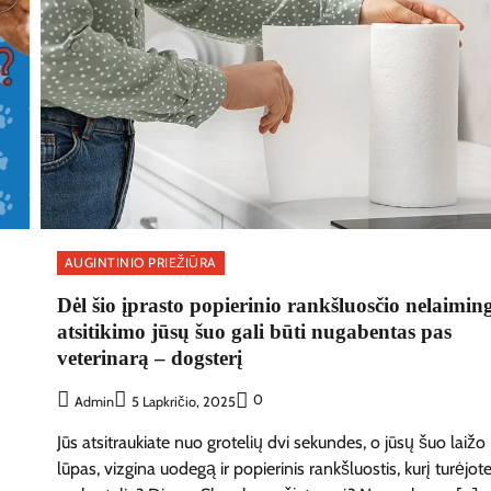
AUGINTINIO PRIEŽIŪRA
Dėl šio įprasto popierinio rankšluosčio nelaimin
atsitikimo jūsų šuo gali būti nugabentas pas
veterinarą – dogsterį
0
Admin
5 Lapkričio, 2025
Jūs atsitraukiate nuo grotelių dvi sekundes, o jūsų šuo laižo
lūpas, vizgina uodegą ir popierinis rankšluostis, kurį turėjot