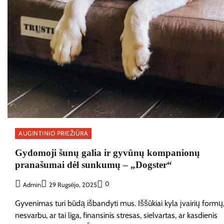
AUGINTINIO PRIEŽIŪRA
Gydomoji šunų galia ir gyvūnų kompanionų
pranašumai dėl sunkumų – „Dogster“
0
Admin
29 Rugsėjo, 2025
Gyvenimas turi būdą išbandyti mus. Iššūkiai kyla įvairių formų
nesvarbu, ar tai liga, finansinis stresas, sielvartas, ar kasdienis