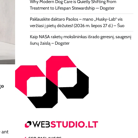
Why Modern Dog Care is Quietly Shifting From
Treatment to Lifespan Stewardship — Dogster
Paklauskite daktaro Paolos – mano „Husky-Lab“ vis
veržiasi į pietų dėžutes! (2026 m. liepos 27 d.) – Šuo
Kaip NASA raketų mokslininkas išrado geresnį, saugesnį
šunų žaislą – Dogster
go
e ant