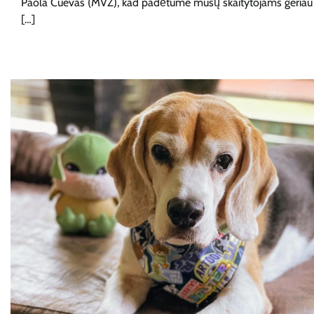
Paola Cuevas (MVZ), kad padėtume mūsų skaitytojams geriau
[…]