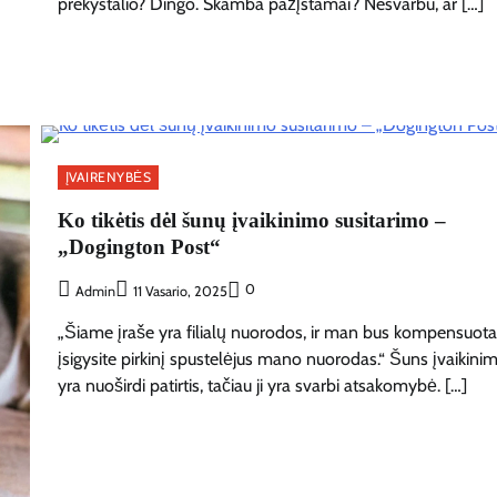
prekystalio? Dingo. Skamba pažįstamai? Nesvarbu, ar […]
ĮVAIRENYBĖS
Ko tikėtis dėl šunų įvaikinimo susitarimo –
„Dogington Post“
0
Admin
11 Vasario, 2025
„Šiame įraše yra filialų nuorodos, ir man bus kompensuota,
įsigysite pirkinį spustelėjus mano nuorodas.“ Šuns įvaikini
yra nuoširdi patirtis, tačiau ji yra svarbi atsakomybė. […]