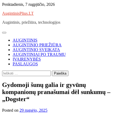
Skip
Penktadienis, 7 rugpjūčio, 2026
to
AugintinisPlius.LT
content
Augintinis, priežiūra, technologijos
AUGINTINIS
AUGINTINIO PRIEŽIŪRA
AUGINTINIO SVEIKATA
AUGINTINIAI PO TRAUMŲ
ĮVAIRENYBĖS
PASLAUGOS
Ieškoti:
Gydomoji šunų galia ir gyvūnų
kompanionų pranašumai dėl sunkumų –
„Dogster“
Posted on
29 rugsėjo, 2025