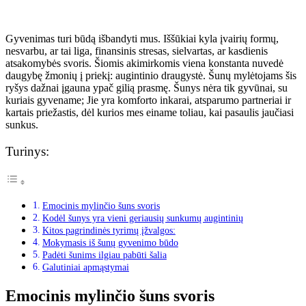
Gyvenimas turi būdą išbandyti mus. Iššūkiai kyla įvairių formų,
nesvarbu, ar tai liga, finansinis stresas, sielvartas, ar kasdienis
atsakomybės svoris. Šiomis akimirkomis viena konstanta nuvedė
daugybę žmonių į priekį: augintinio draugystė. Šunų mylėtojams šis
ryšys dažnai įgauna ypač gilią prasmę. Šunys nėra tik gyvūnai, su
kuriais gyvename; Jie yra komforto inkarai, atsparumo partneriai ir
kartais priežastis, dėl kurios mes einame toliau, kai pasaulis jaučiasi
sunkus.
Turinys:
Emocinis mylinčio šuns svoris
Kodėl šunys yra vieni geriausių sunkumų augintinių
Kitos pagrindinės tyrimų įžvalgos:
Mokymasis iš šunų gyvenimo būdo
Padėti šunims ilgiau pabūti šalia
Galutiniai apmąstymai
Emocinis mylinčio šuns svoris