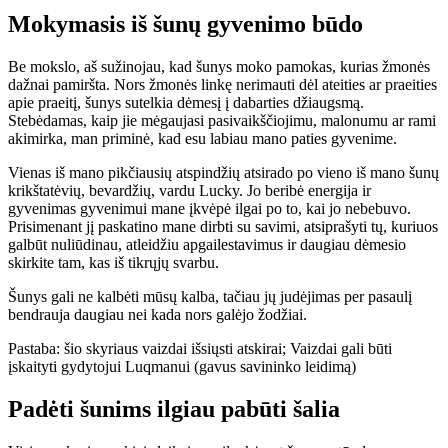
Mokymasis iš šunų gyvenimo būdo
Be mokslo, aš sužinojau, kad šunys moko pamokas, kurias žmonės
dažnai pamiršta. Nors žmonės linkę nerimauti dėl ateities ar praeities
apie praeitį, šunys sutelkia dėmesį į dabarties džiaugsmą.
Stebėdamas, kaip jie mėgaujasi pasivaikščiojimu, malonumu ar rami
akimirka, man priminė, kad esu labiau mano paties gyvenime.
Vienas iš mano pikčiausių atspindžių atsirado po vieno iš mano šunų
krikštatėvių, bevardžių, vardu Lucky. Jo beribė energija ir
gyvenimas gyvenimui mane įkvėpė ilgai po to, kai jo nebebuvo.
Prisimenant jį paskatino mane dirbti su savimi, atsiprašyti tų, kuriuos
galbūt nuliūdinau, atleidžiu apgailestavimus ir daugiau dėmesio
skirkite tam, kas iš tikrųjų svarbu.
Šunys gali ne kalbėti mūsų kalba, tačiau jų judėjimas per pasaulį
bendrauja daugiau nei kada nors galėjo žodžiai.
Pastaba: šio skyriaus vaizdai išsiųsti atskirai; Vaizdai gali būti
įskaityti gydytojui Luqmanui (gavus savininko leidimą)
Padėti šunims ilgiau pabūti šalia