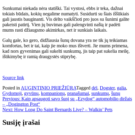
Sunkumai niekada nėra statiški. Tai vystosi, ebbs ir teka, dažnai
tokiais būdais, kokių negalime numatyti. Susidurti su šiais iššūkiais
gali jaustis bauginanti. Vis dėlto vaikščioti pro juos su šunimi galite
pakeisti patirtį. Vien jų buvimas gali palengvinti naštą ir padėti
mums rasti džiaugsmo akimirkas, net ir sunkiais laikais.
Galų gale, ko gero, didžiausia šunų dovana yra ne tik jų teikiamas
komfortas, bet ir tai, kaip jie moko mus ištverti. Jie mums primena,
kad nors gyvenimas gali sukelti sunkumų, jis taip pat sukelia meilę,
ištikimybę ir ramią draugystės stiprybę.
Source link
Posted in
AUGINTINIO PRIEŽIŪRA
Tagged
dėl
,
Dogster
,
galia
,
Gydomoji
,
gyvūnų
,
kompanionų
,
pranašumai
,
sunkumų
,
šunų
Navigacija
Previous:
Kaip apsaugoti savo šunį su „Ezydog“ automobilio diržais
– „Dogington Post“
tarp
Next:
How Long Do Saint Bernards Live? – Walkin’ Pets
įrašų
Susiję įrašai