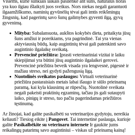
Visiems, kurie sunkiais laikais pasilenkė ant šuns, natūralus noras
yra kuo ilgiau išlaikyti juos sveikus. Nors niekas negali garantuoti
ilgaamžiškumo, naminių gyvūnėlių tėvai gali imtis reikšmingų
žingsnių, kad pagerintų savo šunų galimybes gyventi ilgą, gyvą
gyvenimą.
Mityba:
Subalansuota, aukštos kokybės dieta, pritaikyta jūsų
šuns amžiui ir poreikiams, yra pagrindinė. Tai yra vienas
aktyviausių būdų, kaip augintinių tėvai gali patenkinti savo
augintinio ilgalaikę sveikatą.
Prevencinė priežiūra:
Įprasti veterinariniai vizitai ir laiku
skiepijimai yra būtini jūsų augintinio ilgalaikei gerovei.
Prevencinė priežiūra beveik visada yra lengvesnė, pigesnė ir
mažiau streso, nei gydyti pažengusią ligą.
Nuotolinės sveikatos paslaugos:
Virtuali veterinarinė
priežiūra pastaraisiais metais labai išaugo ir siūlo prieinamą
paramą, kai kyla klausimų ar rūpesčių. Nuotolinė sveikata
negali pakeisti praktinių egzaminų, tačiau jis gali sutaupyti
laiko, pinigų ir streso, tuo pačiu pagerindamas priežiūros
tęstinumą.
Ar žinojai, kad galite pasikalbėti su veterinarijos gydytoju, nereikia
keliauti? Tiesiog eikite į
Pangovet
. Tai internetinė paslauga, kurioje
galite
Pasikalbėkite su veterinaru internete
Ir gaukite jums
reikalingų patarimų savo augintiniui – viskas už prieinamą kainą!