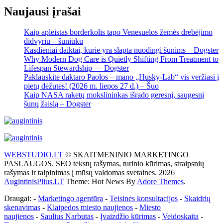
Naujausi įrašai
Kaip apleistas borderkolis tapo Venesuelos žemės drebėjimo
didvyriu – šuniuku
Kasdieniai daiktai, kurie yra slapta nuodingi šunims – Dogster
Why Modern Dog Care is Quietly Shifting From Treatment to
Lifespan Stewardship — Dogster
Paklauskite daktaro Paolos – mano „Husky-Lab“ vis veržiasi į
pietų dėžutes! (2026 m. liepos 27 d.) – Šuo
Kaip NASA raketų mokslininkas išrado geresnį, saugesnį
šunų žaislą – Dogster
WEBSTUDIO.LT
© SKAITMENINIO MARKETINGO
PASLAUGOS. SEO tekstų rašymas, turinio kūrimas, straipsnių
rašymas ir talpinimas į mūsų valdomas svetaines. 2026
AugintinisPlius.LT
Theme: Hot News By
Adore Themes
.
Draugai: -
Marketingo agentūra
-
Teisinės konsultacijos
-
Skaidrių
skenavimas
-
Klaipedos miesto naujienos
-
Miesto
naujienos
-
Saulius Narbutas
-
Įvaizdžio kūrimas
-
Veidoskaita
-