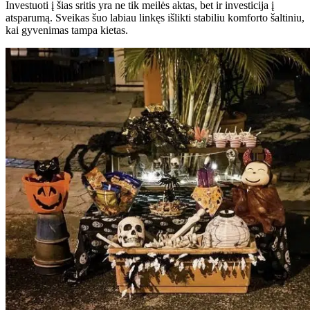
Investuoti į šias sritis yra ne tik meilės aktas, bet ir investicija į
atsparumą. Sveikas šuo labiau linkęs išlikti stabiliu komforto šaltiniu,
kai gyvenimas tampa kietas.