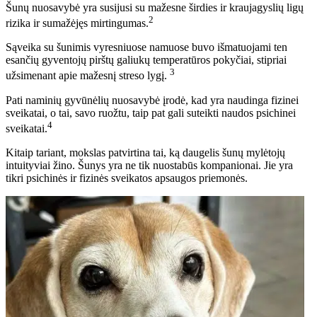
Šunų nuosavybė yra susijusi su mažesne širdies ir kraujagyslių ligų
2
rizika ir sumažėjęs mirtingumas.
Sąveika su šunimis vyresniuose namuose buvo išmatuojami ten
esančių gyventojų pirštų galiukų temperatūros pokyčiai, stipriai
3
užsimenant apie mažesnį streso lygį.
Pati naminių gyvūnėlių nuosavybė įrodė, kad yra naudinga fizinei
sveikatai, o tai, savo ruožtu, taip pat gali suteikti naudos psichinei
4
sveikatai.
Kitaip tariant, mokslas patvirtina tai, ką daugelis šunų mylėtojų
intuityviai žino. Šunys yra ne tik nuostabūs kompanionai. Jie yra
tikri psichinės ir fizinės sveikatos apsaugos priemonės.