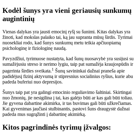
Kodėl šunys yra vieni geriausių sunkumų
augintinių
Vienas dalykas yra jausti emocinį ryšį su šunimi. Kitas dalykas yra
žinoti, kad mokslas palaiko tai, ką jau supranta mūsų širdis. Tyrimai
nuosekliai rodo, kad šunys sunkumų metu teikia apčiuopiamą
psichologinę ir fiziologinę naudą.
Pavyzdžiui, tyrimuose nustatyta, kad šunų nuosavybė yra susijusi su
sumažėjusiu streso ir nerimo lygiu, taip pat sumažėja kraujospūdis ir
1
pagerinta širdies sveikata.
Šunų savininkai dažnai praneša apie
padidėjusį fizinį aktyvumą ir stipresnius socialinius ryšius, kurie abu
padeda buferiui nuo depresijos.
Šunys taip pat yra galingi emocinio reguliavimo šaltiniai. Skirtingai
nuo žmonių, jie nesigilina į tai, kas galėjo būti ar kas gali būti toliau.
Jie gyvena dabartine akimirka, ir tas buvimas gali būti užkrečiamas.
Kai gyvenimas jaučiasi stulbinantis, pastovi šuns draugystė dažnai
padeda mus sugrąžinti į dabartinę akimirką.
Kitos pagrindinės tyrimų įžvalgos: