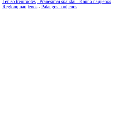
Teniso treniruotės
- Pranešimai spaudai -
Kauno naujienos
-
Regionų naujienos
-
Palangos naujienos