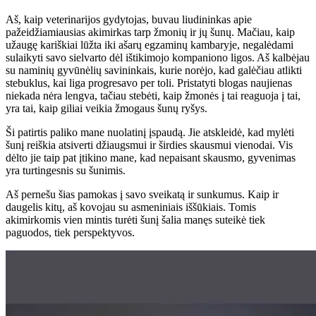
Aš, kaip veterinarijos gydytojas, buvau liudininkas apie
pažeidžiamiausias akimirkas tarp žmonių ir jų šunų. Mačiau, kaip
užaugę kariškiai lūžta iki ašarų egzaminų kambaryje, negalėdami
sulaikyti savo sielvarto dėl ištikimojo kompaniono ligos. Aš kalbėjau
su naminių gyvūnėlių savininkais, kurie norėjo, kad galėčiau atlikti
stebuklus, kai liga progresavo per toli. Pristatyti blogas naujienas
niekada nėra lengva, tačiau stebėti, kaip žmonės į tai reaguoja į tai,
yra tai, kaip giliai veikia žmogaus šunų ryšys.
Ši patirtis paliko mane nuolatinį įspaudą. Jie atskleidė, kad mylėti
šunį reiškia atsiverti džiaugsmui ir širdies skausmui vienodai. Vis
dėlto jie taip pat įtikino mane, kad nepaisant skausmo, gyvenimas
yra turtingesnis su šunimis.
Aš pernešu šias pamokas į savo sveikatą ir sunkumus. Kaip ir
daugelis kitų, aš kovojau su asmeniniais iššūkiais. Tomis
akimirkomis vien mintis turėti šunį šalia manęs suteikė tiek
paguodos, tiek perspektyvos.