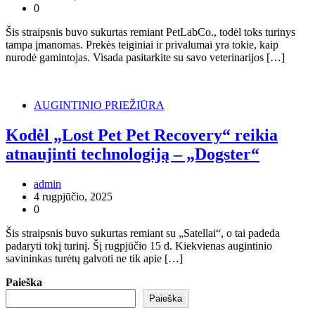
0
Šis straipsnis buvo sukurtas remiant PetLabCo., todėl toks turinys
tampa įmanomas. Prekės teiginiai ir privalumai yra tokie, kaip
nurodė gamintojas. Visada pasitarkite su savo veterinarijos […]
AUGINTINIO PRIEŽIŪRA
Kodėl „Lost Pet Pet Recovery“ reikia
atnaujinti technologiją – „Dogster“
admin
4 rugpjūčio, 2025
0
Šis straipsnis buvo sukurtas remiant su „Satellai“, o tai padeda
padaryti tokį turinį. Šį rugpjūčio 15 d. Kiekvienas augintinio
savininkas turėtų galvoti ne tik apie […]
Paieška
Paieška