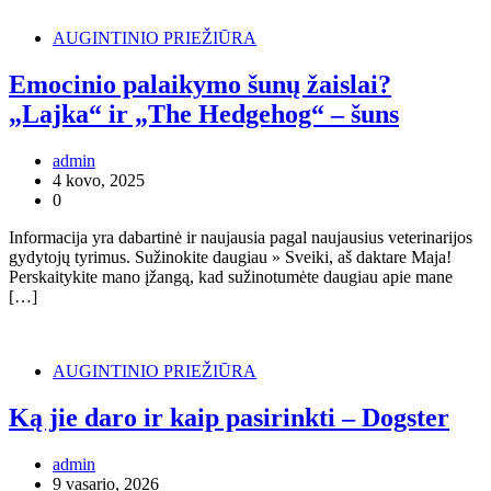
AUGINTINIO PRIEŽIŪRA
Emocinio palaikymo šunų žaislai?
„Lajka“ ir „The Hedgehog“ – šuns
admin
4 kovo, 2025
0
Informacija yra dabartinė ir naujausia pagal naujausius veterinarijos
gydytojų tyrimus. Sužinokite daugiau » Sveiki, aš daktare Maja!
Perskaitykite mano įžangą, kad sužinotumėte daugiau apie mane
[…]
AUGINTINIO PRIEŽIŪRA
Ką jie daro ir kaip pasirinkti – Dogster
admin
9 vasario, 2026