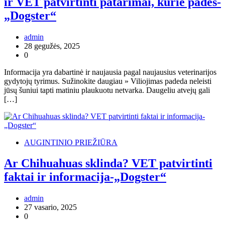
ir VET patvirtinti patarimai, kurie padės-
„Dogster“
admin
28 gegužės, 2025
0
Informacija yra dabartinė ir naujausia pagal naujausius veterinarijos
gydytojų tyrimus. Sužinokite daugiau » Viliojimas padeda neleisti
jūsų šuniui tapti matiniu plaukuotu netvarka. Daugeliu atvejų gali
[…]
AUGINTINIO PRIEŽIŪRA
Ar Chihuahuas sklinda? VET patvirtinti
faktai ir informacija-„Dogster“
admin
27 vasario, 2025
0