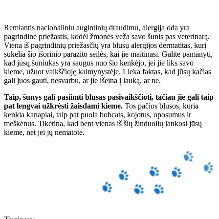
Remiantis nacionaliniu augintinių draudimu, alergija oda yra
pagrindinė priežastis, kodėl žmonės veža savo šunis pas veterinarą.
Viena iš pagrindinių priežasčių yra blusų alergijos dermatitas, kurį
sukelia šio išorinio parazito seilės, kai jie maitinasi. Galite pamanyti,
kad jūsų šuniukas yra saugus nuo šio kenkėjo, jei jie liks savo
kieme, užuot vaikščioję kaimynystėje. Lieka faktas, kad jūsų kačias
gali juos gauti, nesvarbu, ar jie išeina į lauką, ar ne.
Taip, šunys gali pasiimti blusas pasivaikščioti, tačiau jie gali taip
pat lengvai užkrėsti žaisdami kieme.
Tos pačios blusos, kuria
kenkia kanapiai, taip pat puola bobcats, kojotus, oposumus ir
meškėnus. Tikėtina, kad bent vienas iš šių žinduolių lankosi jūsų
kieme, net jei jų nematote.