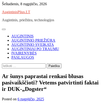
Skip
Šeštadienis, 8 rugpjūčio, 2026
to
AugintinisPlius.LT
content
Augintinis, priežiūra, technologijos
AUGINTINIS
AUGINTINIO PRIEŽIŪRA
AUGINTINIO SVEIKATA
AUGINTINIAI PO TRAUMŲ
ĮVAIRENYBĖS
PASLAUGOS
Ieškoti:
Ar šunys paprastai renkasi blusas
pasivaikščioti? Vetems patvirtinti faktai
ir DUK-„Dogster“
Posted on
6 rugpjūčio, 2025