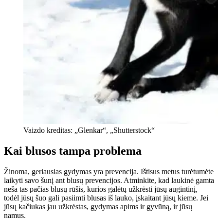
Vaizdo kreditas: „Glenkar“, „Shutterstock“
Kai blusos tampa problema
Žinoma, geriausias gydymas yra prevencija. Ištisus metus turėtumėte
laikyti savo šunį ant blusų prevencijos. Atminkite, kad laukinė gamta
neša tas pačias blusų rūšis, kurios galėtų užkrėsti jūsų augintinį,
todėl jūsų šuo gali pasiimti blusas iš lauko, įskaitant jūsų kieme. Jei
jūsų kačiukas jau užkrėstas, gydymas apims ir gyvūną, ir jūsų
namus.