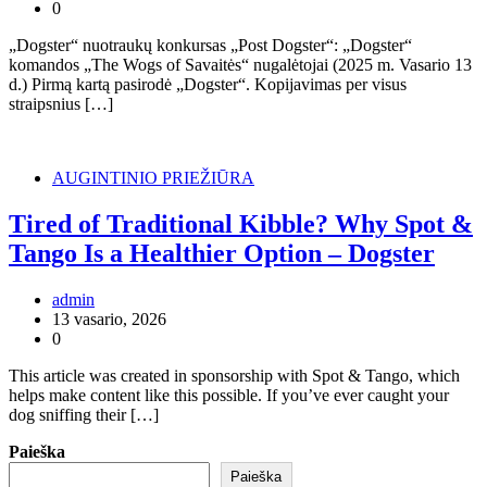
0
„Dogster“ nuotraukų konkursas „Post Dogster“: „Dogster“
komandos „The Wogs of Savaitės“ nugalėtojai (2025 m. Vasario 13
d.) Pirmą kartą pasirodė „Dogster“. Kopijavimas per visus
straipsnius […]
AUGINTINIO PRIEŽIŪRA
Tired of Traditional Kibble? Why Spot &
Tango Is a Healthier Option – Dogster
admin
13 vasario, 2026
0
This article was created in sponsorship with Spot & Tango, which
helps make content like this possible. If you’ve ever caught your
dog sniffing their […]
Paieška
Paieška