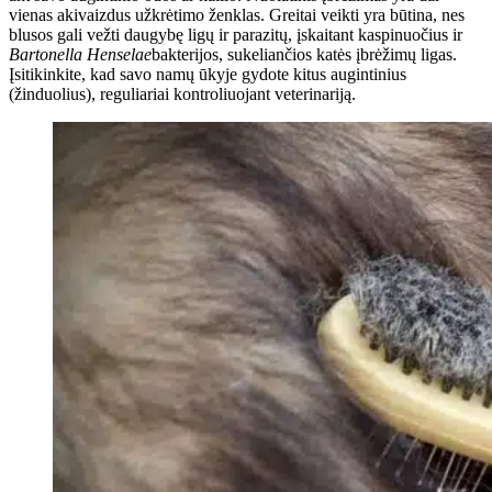
vienas akivaizdus užkrėtimo ženklas.
Greitai veikti yra būtina, nes
blusos gali vežti daugybę ligų ir parazitų, įskaitant kaspinuočius ir
Bartonella Henselae
bakterijos, sukeliančios katės įbrėžimų ligas.
Įsitikinkite, kad savo namų ūkyje gydote kitus augintinius
(žinduolius), reguliariai kontroliuojant veterinariją.