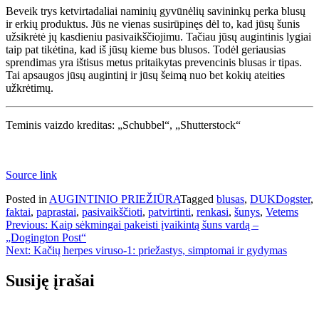
Beveik trys ketvirtadaliai naminių gyvūnėlių savininkų perka blusų
ir erkių produktus. Jūs ne vienas susirūpinęs dėl to, kad jūsų šunis
užsikrėtė jų kasdieniu pasivaikščiojimu. Tačiau jūsų augintinis lygiai
taip pat tikėtina, kad iš jūsų kieme bus blusos. Todėl geriausias
sprendimas yra ištisus metus pritaikytas prevencinis blusas ir tipas.
Tai apsaugos jūsų augintinį ir jūsų šeimą nuo bet kokių ateities
užkrėtimų.
Teminis vaizdo kreditas: „Schubbel“, „Shutterstock“
Source link
Posted in
AUGINTINIO PRIEŽIŪRA
Tagged
blusas
,
DUKDogster
,
faktai
,
paprastai
,
pasivaikščioti
,
patvirtinti
,
renkasi
,
šunys
,
Vetems
Navigacija
Previous:
Kaip sėkmingai pakeisti įvaikintą šuns vardą –
„Dogington Post“
tarp
Next:
Kačių herpes viruso-1: priežastys, simptomai ir gydymas
įrašų
Susiję įrašai