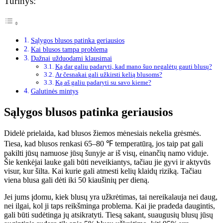
Turinys:
Sąlygos blusos patinka geriausios
Kai blusos tampa problema
Dažnai užduodami klausimai
Ką dar galiu padaryti, kad mano šuo negalėtų gauti blusų?
Ar česnakai gali užkirsti kelią blusoms?
Ką aš galiu padaryti su savo kieme?
Galutinės mintys
Sąlygos blusos patinka geriausios
Didelė prielaida, kad blusos žiemos mėnesiais nekelia grėsmės.
Tiesa, kad blusos renkasi 65–80 ℉ temperatūrą, jos taip pat gali
pakilti jūsų namuose jūsų šunyje ar iš visų, einančių namo viduje.
Šie kenkėjai lauke gali būti neveikiantys, tačiau jie gyvi ir aktyvūs
visur, kur šilta. Kai kurie gali atmesti kelių klaidų riziką. Tačiau
viena blusa gali dėti iki 50 kiaušinių per dieną.
Jei jums įdomu, kiek blusų yra užkrėtimas, tai nereikalauja nei daug,
nei ilgai, kol ji taps reikšminga problema. Kai jie pradeda daugintis,
gali būti sudėtinga jų atsikratyti. Tiesą sakant, suaugusių blusų jūsų