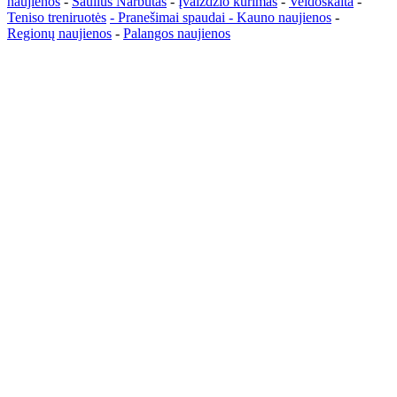
naujienos
-
Saulius Narbutas
-
Įvaizdžio kūrimas
-
Veidoskaita
-
Teniso treniruotės
- Pranešimai spaudai -
Kauno naujienos
-
Regionų naujienos
-
Palangos naujienos