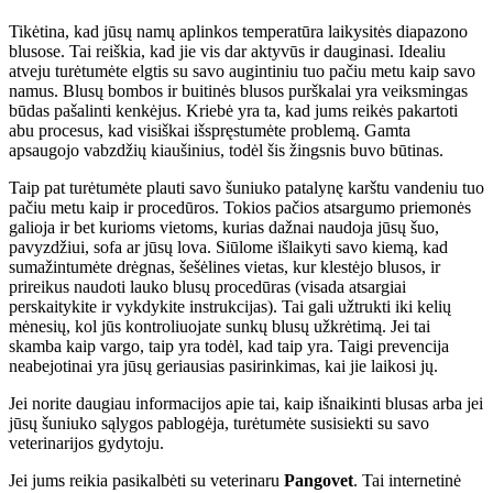
Tikėtina, kad jūsų namų aplinkos temperatūra laikysitės diapazono
blusose. Tai reiškia, kad jie vis dar aktyvūs ir dauginasi. Idealiu
atveju turėtumėte elgtis su savo augintiniu tuo pačiu metu kaip savo
namus. Blusų bombos ir buitinės blusos purškalai yra veiksmingas
būdas pašalinti kenkėjus. Kriebė yra ta, kad jums reikės pakartoti
abu procesus, kad visiškai išspręstumėte problemą. Gamta
apsaugojo vabzdžių kiaušinius, todėl šis žingsnis buvo būtinas.
Taip pat turėtumėte plauti savo šuniuko patalynę karštu vandeniu tuo
pačiu metu kaip ir procedūros. Tokios pačios atsargumo priemonės
galioja ir bet kurioms vietoms, kurias dažnai naudoja jūsų šuo,
pavyzdžiui, sofa ar jūsų lova. Siūlome išlaikyti savo kiemą, kad
sumažintumėte drėgnas, šešėlines vietas, kur klestėjo blusos, ir
prireikus naudoti lauko blusų procedūras (visada atsargiai
perskaitykite ir vykdykite instrukcijas). Tai gali užtrukti iki kelių
mėnesių, kol jūs kontroliuojate sunkų blusų užkrėtimą. Jei tai
skamba kaip vargo, taip yra todėl, kad taip yra. Taigi prevencija
neabejotinai yra jūsų geriausias pasirinkimas, kai jie laikosi jų.
Jei norite daugiau informacijos apie tai, kaip išnaikinti blusas arba jei
jūsų šuniuko sąlygos pablogėja, turėtumėte susisiekti su savo
veterinarijos gydytoju.
Jei jums reikia pasikalbėti su veterinaru
Pangovet
. Tai internetinė