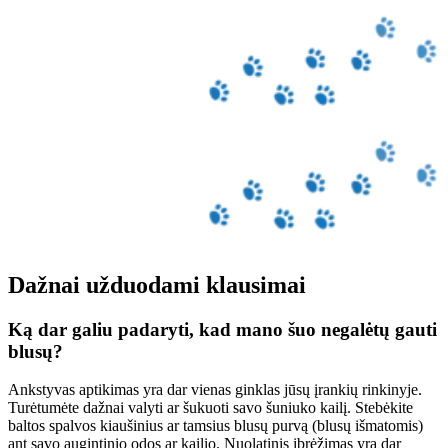
Dažnai užduodami klausimai
Ką dar galiu padaryti, kad mano šuo negalėtų gauti
blusų?
Ankstyvas aptikimas yra dar vienas ginklas jūsų įrankių rinkinyje.
Turėtumėte dažnai valyti ar šukuoti savo šuniuko kailį. Stebėkite
baltos spalvos kiaušinius ar tamsius blusų purvą (blusų išmatomis)
ant savo augintinio odos ar kailio. Nuolatinis įbrėžimas yra dar