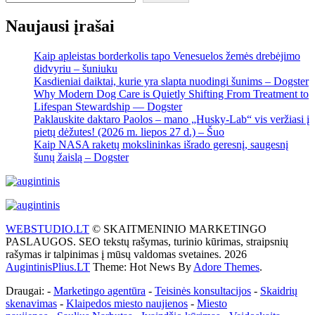
Naujausi įrašai
Kaip apleistas borderkolis tapo Venesuelos žemės drebėjimo
didvyriu – šuniuku
Kasdieniai daiktai, kurie yra slapta nuodingi šunims – Dogster
Why Modern Dog Care is Quietly Shifting From Treatment to
Lifespan Stewardship — Dogster
Paklauskite daktaro Paolos – mano „Husky-Lab“ vis veržiasi į
pietų dėžutes! (2026 m. liepos 27 d.) – Šuo
Kaip NASA raketų mokslininkas išrado geresnį, saugesnį
šunų žaislą – Dogster
WEBSTUDIO.LT
© SKAITMENINIO MARKETINGO
PASLAUGOS. SEO tekstų rašymas, turinio kūrimas, straipsnių
rašymas ir talpinimas į mūsų valdomas svetaines. 2026
AugintinisPlius.LT
Theme: Hot News By
Adore Themes
.
Draugai: -
Marketingo agentūra
-
Teisinės konsultacijos
-
Skaidrių
skenavimas
-
Klaipedos miesto naujienos
-
Miesto