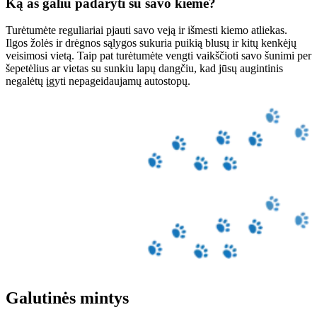
Ką aš galiu padaryti su savo kieme?
Turėtumėte reguliariai pjauti savo veją ir išmesti kiemo atliekas.
Ilgos žolės ir drėgnos sąlygos sukuria puikią blusų ir kitų kenkėjų
veisimosi vietą. Taip pat turėtumėte vengti vaikščioti savo šunimi per
šepetėlius ar vietas su sunkiu lapų dangčiu, kad jūsų augintinis
negalėtų įgyti nepageidaujamų autostopų.
Galutinės mintys