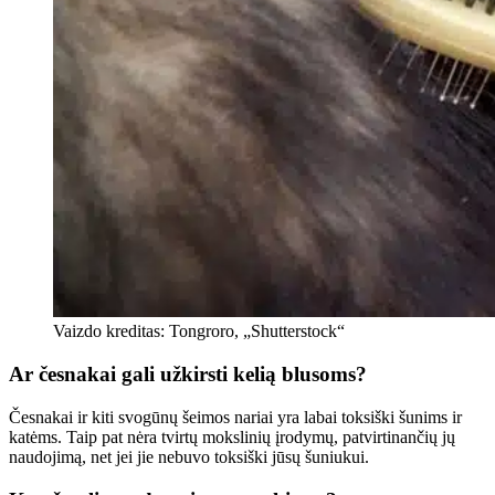
Vaizdo kreditas: Tongroro, „Shutterstock“
Ar česnakai gali užkirsti kelią blusoms?
Česnakai ir kiti svogūnų šeimos nariai yra labai toksiški šunims ir
katėms. Taip pat nėra tvirtų mokslinių įrodymų, patvirtinančių jų
naudojimą, net jei jie nebuvo toksiški jūsų šuniukui.