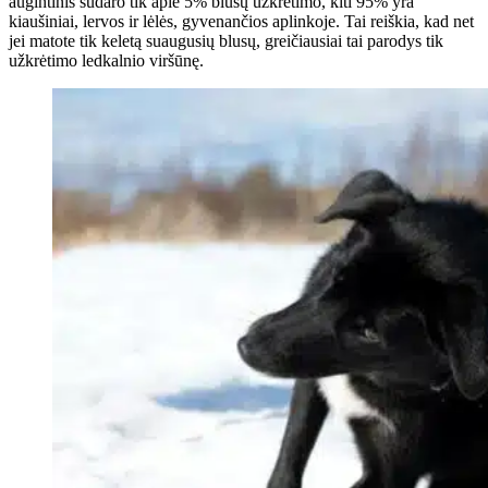
augintinis sudaro tik apie 5% blusų užkrėtimo, kiti 95% yra
kiaušiniai, lervos ir lėlės, gyvenančios aplinkoje. Tai reiškia, kad net
jei matote tik keletą suaugusių blusų, greičiausiai tai parodys tik
užkrėtimo ledkalnio viršūnę.