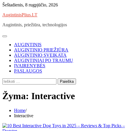
Skip
Šeštadienis, 8 rugpjūčio, 2026
to
AugintinisPlius.LT
content
Augintinis, priežiūra, technologijos
AUGINTINIS
AUGINTINIO PRIEŽIŪRA
AUGINTINIO SVEIKATA
AUGINTINIAI PO TRAUMŲ
ĮVAIRENYBĖS
PASLAUGOS
Ieškoti:
Žyma:
Interactive
Home
Interactive