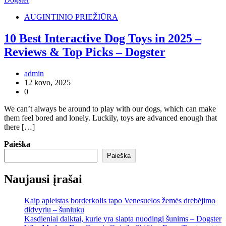
AUGINTINIO PRIEŽIŪRA
10 Best Interactive Dog Toys in 2025 –
Reviews & Top Picks – Dogster
admin
12 kovo, 2025
0
We can’t always be around to play with our dogs, which can make
them feel bored and lonely. Luckily, toys are advanced enough that
there […]
Paieška
Paieška
Naujausi įrašai
Kaip apleistas borderkolis tapo Venesuelos žemės drebėjimo
didvyriu – šuniuku
Kasdieniai daiktai, kurie yra slapta nuodingi šunims – Dogster