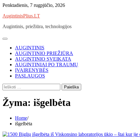
Skip
Penktadienis, 7 rugpjūčio, 2026
to
AugintinisPlius.LT
content
Augintinis, priežiūra, technologijos
AUGINTINIS
AUGINTINIO PRIEŽIŪRA
AUGINTINIO SVEIKATA
AUGINTINIAI PO TRAUMŲ
ĮVAIRENYBĖS
PASLAUGOS
Ieškoti:
Žyma:
išgelbėta
Home
išgelbėta