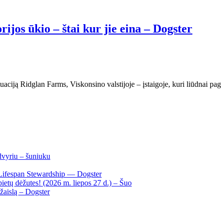
rijos ūkio – štai kur jie eina – Dogster
tuaciją Ridglan Farms, Viskonsino valstijoje – įstaigoje, kuri liūdnai 
dvyriu – šuniuku
Lifespan Stewardship — Dogster
ietų dėžutes! (2026 m. liepos 27 d.) – Šuo
žaislą – Dogster