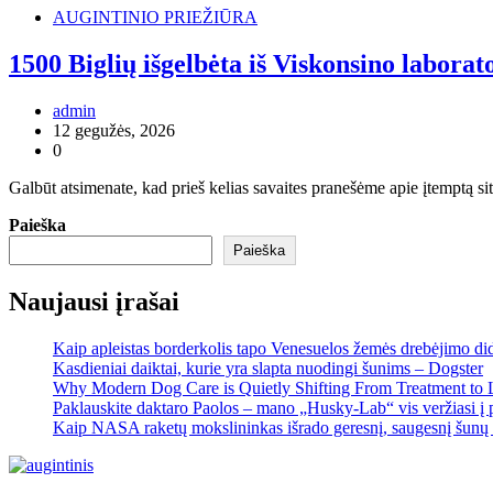
AUGINTINIO PRIEŽIŪRA
1500 Biglių išgelbėta iš Viskonsino laborato
admin
12 gegužės, 2026
0
Galbūt atsimenate, kad prieš kelias savaites pranešėme apie įtemptą si
Paieška
Paieška
Naujausi įrašai
Kaip apleistas borderkolis tapo Venesuelos žemės drebėjimo di
Kasdieniai daiktai, kurie yra slapta nuodingi šunims – Dogster
Why Modern Dog Care is Quietly Shifting From Treatment to 
Paklauskite daktaro Paolos – mano „Husky-Lab“ vis veržiasi į p
Kaip NASA raketų mokslininkas išrado geresnį, saugesnį šunų 