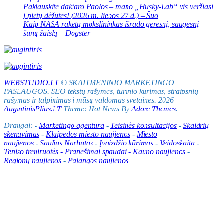
Paklauskite daktaro Paolos – mano „Husky-Lab“ vis veržiasi
į pietų dėžutes! (2026 m. liepos 27 d.) – Šuo
Kaip NASA raketų mokslininkas išrado geresnį, saugesnį
šunų žaislą – Dogster
WEBSTUDIO.LT
© SKAITMENINIO MARKETINGO
PASLAUGOS. SEO tekstų rašymas, turinio kūrimas, straipsnių
rašymas ir talpinimas į mūsų valdomas svetaines. 2026
AugintinisPlius.LT
Theme: Hot News By
Adore Themes
.
Draugai: -
Marketingo agentūra
-
Teisinės konsultacijos
-
Skaidrių
skenavimas
-
Klaipedos miesto naujienos
-
Miesto
naujienos
-
Saulius Narbutas
-
Įvaizdžio kūrimas
-
Veidoskaita
-
Teniso treniruotės
- Pranešimai spaudai -
Kauno naujienos
-
Regionų naujienos
-
Palangos naujienos