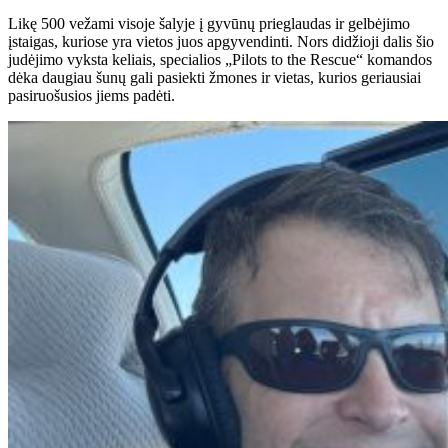
Likę 500 vežami visoje šalyje į gyvūnų prieglaudas ir gelbėjimo
įstaigas, kuriose yra vietos juos apgyvendinti. Nors didžioji dalis šio
judėjimo vyksta keliais, specialios „Pilots to the Rescue“ komandos
dėka daugiau šunų gali pasiekti žmones ir vietas, kurios geriausiai
pasiruošusios jiems padėti.