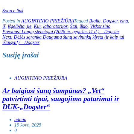
Source link
Posted in
AUGINTINIO PRIEŽIŪRA
Tagged
Biglių
,
Dogster
,
eina
,
iš
,
išgelbėta
,
jie
,
Kur
,
laboratorijos
,
Štai
,
ūkio
,
Viskonsino
Navigacija
Previous:
Langų stebėtojai (2026 m. gegužės 11 d.) – Dogster
Next:
Dėžės sąranka Dauguma šunų savininkų klysta (ir kaip tai
tarp
ištaisyti!) – Dogster
įrašų
Susiję įrašai
AUGINTINIO PRIEŽIŪRA
Ar baigiasi šunų šampūnas? „Vet“
patvirtinti tipai, saugojimo patarimai ir
DUK-„Dogster“
admin
19 kovo, 2025
0