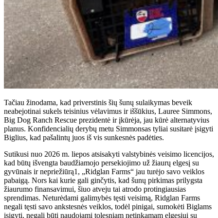
Tačiau žinodama, kad priverstinis šių šunų sulaikymas beveik
neabejotinai sukels teisinius vėlavimus ir iššūkius, Lauree Simmons,
Big Dog Ranch Rescue prezidentė ir įkūrėja, jau kūrė alternatyvius
planus. Konfidencialių derybų metu Simmonsas tyliai susitarė įsigyti
Biglius, kad pašalintų juos iš vis sunkesnės padėties.
Sutikusi nuo 2026 m. liepos atsisakyti valstybinės veisimo licencijos,
kad būtų išvengta baudžiamojo persekiojimo už žiaurų elgesį su
gyvūnais ir nepriežiūrą1, „Ridglan Farms“ jau turėjo savo veiklos
pabaigą. Nors kai kurie gali ginčytis, kad šunų pirkimas prilygsta
žiaurumo finansavimui, šiuo atveju tai atrodo protingiausias
sprendimas. Neturėdami galimybės tęsti veisimą, Ridglan Farms
negali tęsti savo ankstesnės veiklos, todėl pinigai, sumokėti Biglams
įsigyti, negali būti naudojami tolesniam netinkamam elgesiui su