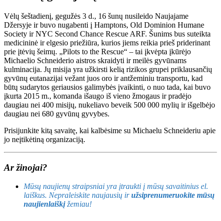
Vėlų šeštadienį, gegužės 3 d., 16 šunų nusileido Naujajame
Džersyje ir buvo nugabenti į Hamptons, Old Dominion Humane
Society ir NYC Second Chance Rescue ARF. Šunims bus suteikta
medicininė ir elgesio priežiūra, kurios jiems reikia prieš priderinant
prie įtėvių šeimų. „Pilots to the Rescue“ – tai įkvėpta įkūrėjo
Michaelio Schneiderio aistros skraidyti ir meilės gyvūnams
kulminacija. Jų misija yra užkirsti kelią rizikos grupei priklausančių
gyvūnų eutanazijai vežant juos oro ir antžeminiu transportu, kad
būtų sudarytos geriausios galimybės įvaikinti, o nuo tada, kai buvo
įkurta 2015 m., komanda išaugo iš vieno žmogaus ir pradėjo
daugiau nei 400 misijų, nukeliavo beveik 500 000 mylių ir išgelbėjo
daugiau nei 680 gyvūnų gyvybes.
Prisijunkite kitą savaitę, kai kalbėsime su Michaelu Schneideriu apie
jo neįtikėtiną organizaciją.
Ar žinojai?
Mūsų naujienų straipsniai yra įtraukti į mūsų savaitinius el.
laiškus. Nepraleiskite naujausių ir
užsiprenumeruokite mūsų
naujienlaiškį
žemiau!