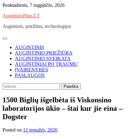
Skip
Penktadienis, 7 rugpjūčio, 2026
to
AugintinisPlius.LT
content
Augintinis, priežiūra, technologijos
AUGINTINIS
AUGINTINIO PRIEŽIŪRA
AUGINTINIO SVEIKATA
AUGINTINIAI PO TRAUMŲ
ĮVAIRENYBĖS
PASLAUGOS
Ieškoti:
1500 Biglių išgelbėta iš Viskonsino
laboratorijos ūkio – štai kur jie eina –
Dogster
Posted on
12 gegužės, 2026