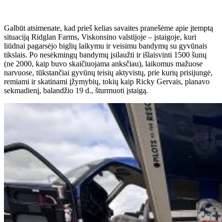
Galbūt atsimenate, kad prieš kelias savaites pranešėme apie įtemptą
situaciją Ridglan Farms, Viskonsino valstijoje – įstaigoje, kuri
liūdnai pagarsėjo biglių laikymu ir veisimu bandymų su gyvūnais
tikslais. Po nesėkmingų bandymų įsilaužti ir išlaisvinti 1500 šunų
(ne 2000, kaip buvo skaičiuojama anksčiau), laikomus mažuose
narvuose, tūkstančiai gyvūnų teisių aktyvistų, prie kurių prisijungė,
remiami ir skatinami įžymybių, tokių kaip Ricky Gervais, planavo
sekmadienį, balandžio 19 d., šturmuoti įstaigą.