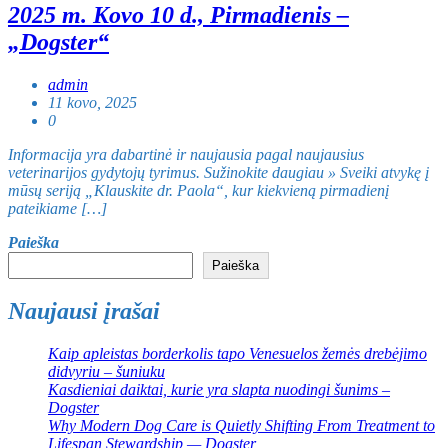
2025 m. Kovo 10 d., Pirmadienis –
„Dogster“
admin
11 kovo, 2025
0
Informacija yra dabartinė ir naujausia pagal naujausius
veterinarijos gydytojų tyrimus. Sužinokite daugiau » Sveiki atvykę į
mūsų seriją „Klauskite dr. Paola“, kur kiekvieną pirmadienį
pateikiame […]
Paieška
Paieška
Naujausi įrašai
Kaip apleistas borderkolis tapo Venesuelos žemės drebėjimo
didvyriu – šuniuku
Kasdieniai daiktai, kurie yra slapta nuodingi šunims –
Dogster
Why Modern Dog Care is Quietly Shifting From Treatment to
Lifespan Stewardship — Dogster