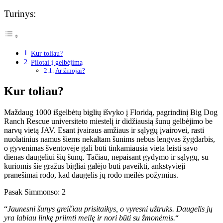
Turinys:
Kur toliau?
Pilotai į gelbėjimą
Ar žinojai?
Kur toliau?
Maždaug 1000 išgelbėtų biglių išvyko į Floridą, pagrindinį Big Dog
Ranch Rescue universiteto miestelį ir didžiausią šunų gelbėjimo be
narvų vietą JAV. Esant įvairaus amžiaus ir sąlygų įvairovei, rasti
nuolatinius namus šiems nekaltam šunims nebus lengvas žygdarbis,
o gyvenimas šventovėje gali būti tinkamiausia vieta leisti savo
dienas daugeliui šių šunų. Tačiau, nepaisant gydymo ir sąlygų, su
kuriomis šie gražūs bigliai galėjo būti paveikti, ankstyvieji
pranešimai rodo, kad daugelis jų rodo meilės požymius.
Pasak Simmonso: 2
“
Jaunesni šunys greičiau prisitaikys, o vyresni užtruks. Daugelis jų
yra labiau linkę priimti meilę ir nori būti su žmonėmis.
“