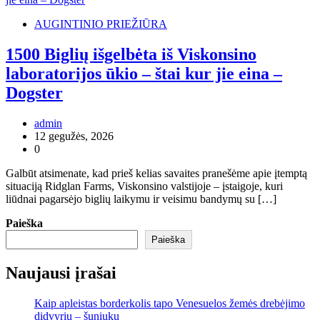
AUGINTINIO PRIEŽIŪRA
1500 Biglių išgelbėta iš Viskonsino
laboratorijos ūkio – štai kur jie eina –
Dogster
admin
12 gegužės, 2026
0
Galbūt atsimenate, kad prieš kelias savaites pranešėme apie įtemptą
situaciją Ridglan Farms, Viskonsino valstijoje – įstaigoje, kuri
liūdnai pagarsėjo biglių laikymu ir veisimu bandymų su […]
Paieška
Paieška
Naujausi įrašai
Kaip apleistas borderkolis tapo Venesuelos žemės drebėjimo
didvyriu – šuniuku