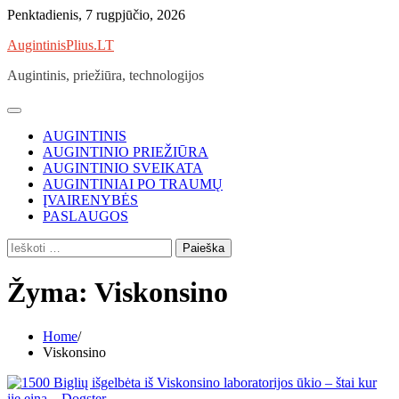
Skip
Penktadienis, 7 rugpjūčio, 2026
to
AugintinisPlius.LT
content
Augintinis, priežiūra, technologijos
AUGINTINIS
AUGINTINIO PRIEŽIŪRA
AUGINTINIO SVEIKATA
AUGINTINIAI PO TRAUMŲ
ĮVAIRENYBĖS
PASLAUGOS
Ieškoti:
Žyma:
Viskonsino
Home
Viskonsino