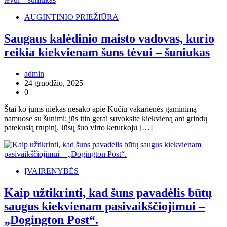
AUGINTINIO PRIEŽIŪRA
Saugaus kalėdinio maisto vadovas, kurio
reikia kiekvienam šuns tėvui – šuniukas
admin
24 gruodžio, 2025
0
Štai ko jums niekas nesako apie Kūčių vakarienės gaminimą
namuose su šunimi: jūs itin gerai suvoksite kiekvieną ant grindų
patekusią trupinį. Jūsų šuo virto keturkoju […]
ĮVAIRENYBĖS
Kaip užtikrinti, kad šuns pavadėlis būtų
saugus kiekvienam pasivaikščiojimui –
„Dogington Post“.