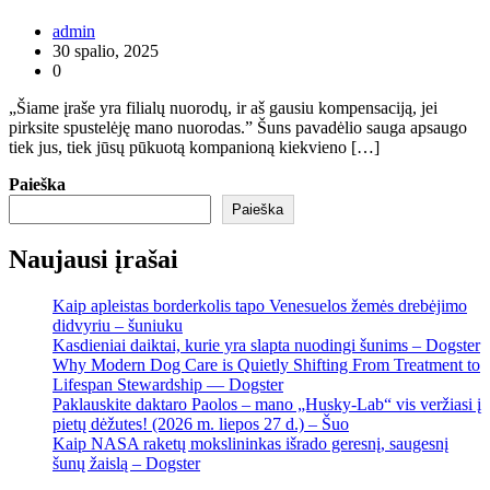
admin
30 spalio, 2025
0
„Šiame įraše yra filialų nuorodų, ir aš gausiu kompensaciją, jei
pirksite spustelėję mano nuorodas.” Šuns pavadėlio sauga apsaugo
tiek jus, tiek jūsų pūkuotą kompanioną kiekvieno […]
Paieška
Paieška
Naujausi įrašai
Kaip apleistas borderkolis tapo Venesuelos žemės drebėjimo
didvyriu – šuniuku
Kasdieniai daiktai, kurie yra slapta nuodingi šunims – Dogster
Why Modern Dog Care is Quietly Shifting From Treatment to
Lifespan Stewardship — Dogster
Paklauskite daktaro Paolos – mano „Husky-Lab“ vis veržiasi į
pietų dėžutes! (2026 m. liepos 27 d.) – Šuo
Kaip NASA raketų mokslininkas išrado geresnį, saugesnį
šunų žaislą – Dogster