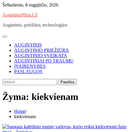
Skip
Šeštadienis, 8 rugpjūčio, 2026
to
AugintinisPlius.LT
content
Augintinis, priežiūra, technologijos
AUGINTINIS
AUGINTINIO PRIEŽIŪRA
AUGINTINIO SVEIKATA
AUGINTINIAI PO TRAUMŲ
ĮVAIRENYBĖS
PASLAUGOS
Ieškoti:
Žyma:
kiekvienam
Home
kiekvienam