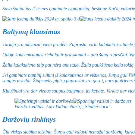
Savo šuniui jūs iš esmės gaminate lygiagrečią, beskonę Kūčių vakarienė
Baltymų klausimas
Turkija yra akivaizdi vieta pradėti. Paprasta, virta kalakuto krūtinėlė
Odoje koncentruojasi riebalai ir prieskoniai – abu šunų rūpesčiai. Virt
Žalia kalakutiena taip pat nėra ant stalo. Žalia paukštiena kelia toki
Jei gaminate naminį sultinį iš kalakutienos ar vištienos, šunys gali šie
saugūs priedai. Žiupsnelis pipirų paprastai yra gerai, nors jautriems š
Kiaušiniai yra dar vienas saugus baltymas, jei kepate. Virkite dar vieną 
Vaizdo kreditas: Adri Yadam Nasir, „Shutterstock“.
Daržovių rinkinys
Čia viskas stebina leistina. Šunys gali valgyti nemažai daržovių, kuri