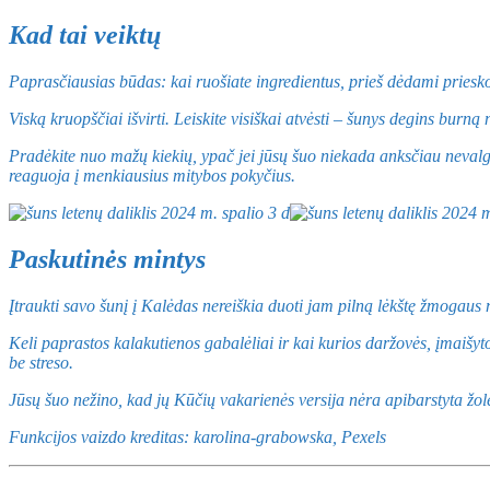
Kad tai veiktų
Paprasčiausias būdas: kai ruošiate ingredientus, prieš dėdami priesk
Viską kruopščiai išvirti. Leiskite visiškai atvėsti – šunys degins burną
Pradėkite nuo mažų kiekių, ypač jei jūsų šuo niekada anksčiau nevalgė 
reaguoja į menkiausius mitybos pokyčius.
Paskutinės mintys
Įtraukti savo šunį į Kalėdas nereiškia duoti jam pilną lėkštę žmogaus m
Keli paprastos kalakutienos gabalėliai ir kai kurios daržovės, įmaišyto
be streso.
Jūsų šuo nežino, kad jų Kūčių vakarienės versija nėra apibarstyta žolel
Funkcijos vaizdo kreditas: karolina-grabowska, Pexels