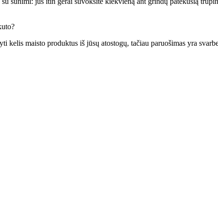
 šunimi: jūs itin gerai suvoksite kiekvieną ant grindų patekusią trupin
kuto?
yti kelis maisto produktus iš jūsų atostogų, tačiau paruošimas yra svarb