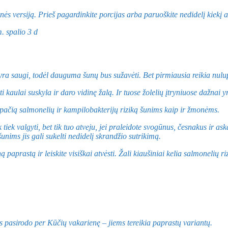
s versiją. Prieš pagardinkite porcijas arba paruoškite nedidelį kiekį at
 yra saugi, todėl dauguma šunų bus sužavėti. Bet pirmiausia reikia nulupt
i kaulai suskyla ir daro vidinę žalą. Ir tuose žolelių įtryniuose dažnai 
ą pačią salmonelių ir kampilobakterijų riziką šunims kaip ir žmonėms.
k tiek valgyti, bet tik tuo atveju, jei praleidote svogūnus, česnakus ir a
unims jis gali sukelti nedidelį skrandžio sutrikimą.
paprastą ir leiskite visiškai atvėsti. Žali kiaušiniai kelia salmonelių riz
os pasirodo per Kūčių vakarienę – jiems tereikia paprastų variantų.