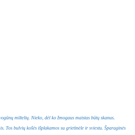
 svogūnų miltelių. Nieko, dėl ko žmogaus maistas būtų skanus.
. Tos bulvių košės išplakamos su grietinėle ir sviestu. Šparaginės