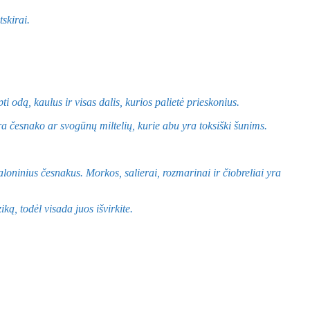
skirai.
i odą, kaulus ir visas dalis, kurios palietė prieskonius.
yra česnako ar svogūnų miltelių, kurie abu yra toksiški šunims.
skaloninius česnakus. Morkos, salierai, rozmarinai ir čiobreliai yra
iką, todėl visada juos išvirkite.