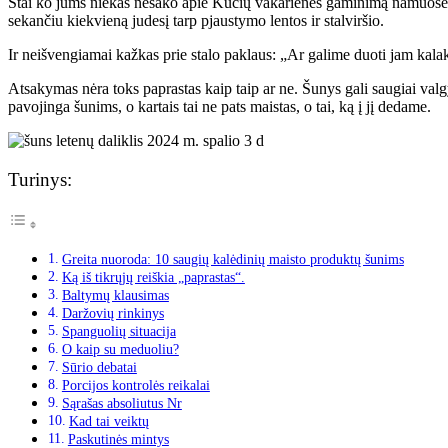
Štai ko jums niekas nesako apie Kūčių vakarienės gaminimą namuose su
sekančiu kiekvieną judesį tarp pjaustymo lentos ir stalviršio.
Ir neišvengiamai kažkas prie stalo paklaus: „Ar galime duoti jam kala
Atsakymas nėra toks paprastas kaip taip ar ne. Šunys gali saugiai valg
pavojinga šunims, o kartais tai ne pats maistas, o tai, ką į jį dedame.
Turinys:
Greita nuoroda: 10 saugių kalėdinių maisto produktų šunims
Ką iš tikrųjų reiškia „paprastas“.
Baltymų klausimas
Daržovių rinkinys
Spanguolių situacija
O kaip su meduoliu?
Sūrio debatai
Porcijos kontrolės reikalai
Sąrašas absoliutus Nr
Kad tai veiktų
Paskutinės mintys