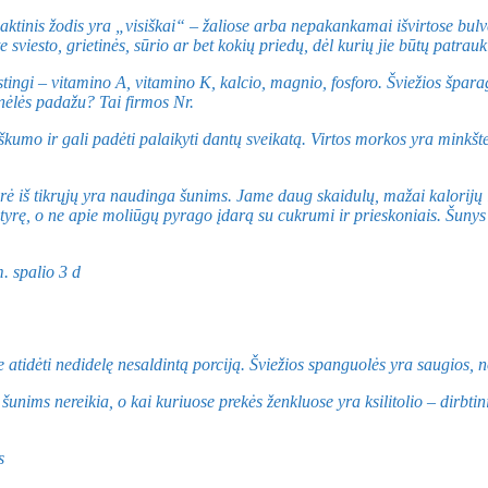
. Raktinis žodis yra „visiškai“ – žaliose arba nepakankamai išvirtose bul
te sviesto, grietinės, sūrio ar bet kokių priedų, dėl kurių jie būtų patra
istingi – vitamino A, vitamino K, kalcio, magnio, fosforo. Šviežios špara
inėlės padažu? Tai firmos Nr.
kumo ir gali padėti palaikyti dantų sveikatą. Virtos morkos yra minkšte
rė iš tikrųjų yra naudinga šunims. Jame daug skaidulų, mažai kalorijų 
rę, o ne apie moliūgų pyrago įdarą su cukrumi ir prieskoniais. Šunys t
e atidėti nedidelę nesaldintą porciją. Šviežios spanguolės yra saugio
ms nereikia, o kai kuriuose prekės ženkluose yra ksilitolio – dirbtinio 