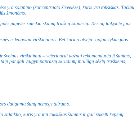
vėse yra solanino (koncentruoto žievelėse), kuris yra toksiškas. Tačiau
uklūs žmonėms.
ginės pupelės suteikia skanių traškių skanėstų. Tiesiog laikykite juos
snės ir lengviau virškinamos. Bet kuriuo atveju supjaustykite juos
ir švelnus virškinimui – veterinarai dažnai rekomenduoja jį šunims,
aip pat gali valgyti paprastų skrudintų moliūgų sėklų traškiems,
s, nors dauguma šunų nemėgs aitrumo.
saldiklio, kuris yra itin toksiškas šunims ir gali sukelti kepenų