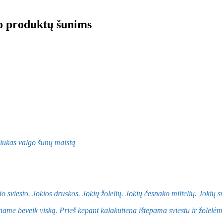
to produktų šunims
o sviesto. Jokios druskos. Jokių žolelių. Jokių česnako miltelių. Jokių
me beveik viską. Prieš kepant kalakutiena ištepama sviestu ir žolelėmis