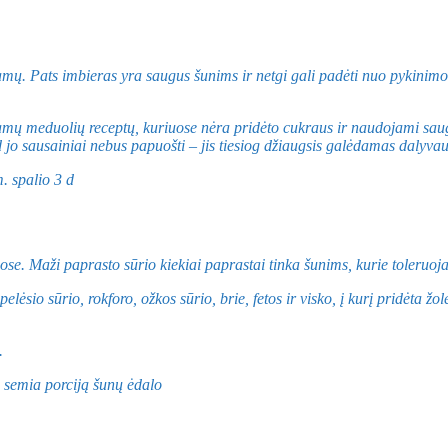
mų. Pats imbieras yra saugus šunims ir netgi gali padėti nuo pykinimo, 
inkamų meduolių receptų, kuriuose nėra pridėto cukraus ir naudojami sau
jo sausainiai nebus papuošti – jis tiesiog džiaugsis galėdamas dalyvau
uose. Maži paprasto sūrio kiekiai paprastai tinka šunims, kurie toleruoj
pelėsio sūrio, rokforo, ožkos sūrio, brie, fetos ir visko, į kurį pridėta 
.