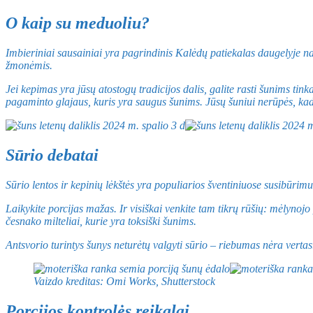
O kaip su meduoliu?
Imbieriniai sausainiai yra pagrindinis Kalėdų patiekalas daugelyje na
žmonėmis.
Jei kepimas yra jūsų atostogų tradicijos dalis, galite rasti šunims t
pagaminto glajaus, kuris yra saugus šunims. Jūsų šuniui nerūpės, kad 
Sūrio debatai
Sūrio lentos ir kepinių lėkštės yra populiarios šventiniuose susibūrim
Laikykite porcijas mažas. Ir visiškai venkite tam tikrų rūšių: mėlynojo 
česnako milteliai, kurie yra toksiški šunims.
Antsvorio turintys šunys neturėtų valgyti sūrio – riebumas nėra vertas
Vaizdo kreditas: Omi Works, Shutterstock
Porcijos kontrolės reikalai