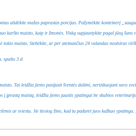
onius atidėkite mažas paprastas porcijas. Pažymėkite konteinerį „saug
 nuo karšto maisto, kaip ir žmonės. Viską supjaustykite pagal jūsų šuns ve
tokio maisto. Stebėkite, ar per ateinančias 24 valandas neatsiras viršk
aisto. Tai leidžia jiems pasijusti šventės dalimi, nerizikuojant savo sve
s į įprastą maistą, leidžia jiems jaustis ypatingai be skubios veterinarij
ėmis ar sviestu. Jie tiesiog žino, kad tu padarei juos kažkuo ypatinga. I