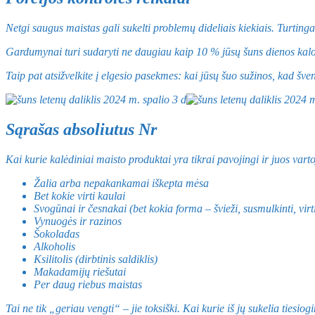
Netgi saugus maistas gali sukelti problemų dideliais kiekiais. Turting
Gardumynai turi sudaryti ne daugiau kaip 10 % jūsų šuns dienos kalorij
Taip pat atsižvelkite į elgesio pasekmes: kai jūsų šuo sužinos, kad šven
Sąrašas absoliutus Nr
Kai kurie kalėdiniai maisto produktai yra tikrai pavojingi ir juos vartoj
Žalia arba nepakankamai iškepta mėsa
Bet kokie virti kaulai
Svogūnai ir česnakai (bet kokia forma – švieži, susmulkinti, virt
Vynuogės ir razinos
Šokoladas
Alkoholis
Ksilitolis (dirbtinis saldiklis)
Makadamijų riešutai
Per daug riebus maistas
Tai ne tik „geriau vengti“ – jie toksiški. Kai kurie iš jų sukelia tiesi