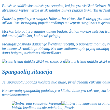
Bulvės ir saldžiosios bulvės yra saugios, kai jos yra visiškai išvirtos
atvėsusios keptos, virtos ar skrudintos bulvės puikiai tinka. Tik nedėki
Žaliosios pupelės yra saugios žalios arba virtos. Jie iš tikrųjų yra ma
aiškiai. Tas šparaginių pupelių troškinys su keptais svogūnais ir griet
Morkos taip pat yra saugios abiem būdais. Žalios morkos suteikia traš
tinkamo dydžio šuo, kad neužspringtų.
Moliūgas pasirodo daugelyje šventinių receptų, o paprasta moliūgų ty
turintiems skrandžio problemų. Bet mes kalbame apie gryną moliūgų ty
daug baltymų turintiems užkandžiams.
Spanguolių situacija
Jei spanguolių padažą ruošiate nuo nulio, prieš dėdami cukraus galit
Konservuotų spanguolių padažas yra kitoks. Jame yra cukraus, kurio šuni
nepakankamumą.
Vaizdo kreditas: nicole-michalou, Pexels