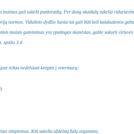
as maistas gali sukelti pankreatitą. Per daug skaidulų sukelia viduriavi
ų normos. Vidutinio dydžio šuniui tai gali būti keli kalakutienos gabalė
tinis maisto gaminimas yra ypatingas skanėstas, galite sukurti virtuvės š
ant reikia nedelsiant kreiptis į veterinarą:
i)
oginius simptomus. Kiti sukelia uždelstą žalą organams.