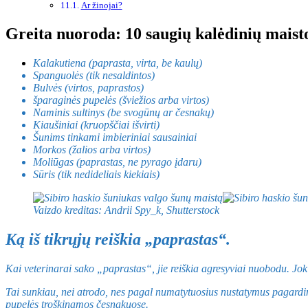
Ar žinojai?
Greita nuoroda: 10 saugių kalėdinių mais
Kalakutiena (paprasta, virta, be kaulų)
Spanguolės (tik nesaldintos)
Bulvės (virtos, paprastos)
šparaginės pupelės (šviežios arba virtos)
Naminis sultinys (be svogūnų ar česnakų)
Kiaušiniai (kruopščiai išvirti)
Šunims tinkami imbieriniai sausainiai
Morkos (žalios arba virtos)
Moliūgas (paprastas, ne pyrago įdaru)
Sūris (tik nedideliais kiekiais)
Vaizdo kreditas: Andrii Spy_k, Shutterstock
Ką iš tikrųjų reiškia „paprastas“.
Kai veterinarai sako „paprastas“, jie reiškia agresyviai nuobodu. Joki
Tai sunkiau, nei atrodo, nes pagal numatytuosius nustatymus pagardina
pupelės troškinamos česnakuose.