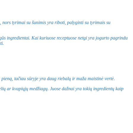
nors tyrimai su šunimis yra riboti, palyginti su tyrimais su
gūs ingredientai. Kai kuriuose receptuose netgi yra jogurto pagrindu
ti.
a pieną, tačiau sūryje yra daug riebalų ir maža maistinė vertė.
žolelių ar kvapiųjų medžiagų. Juose dažnai yra tokių ingredientų kaip