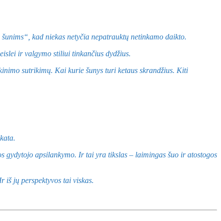
u šunims“, kad niekas netyčia nepatrauktų netinkamo daikto.
islei ir valgymo stiliui tinkančius dydžius.
inimo sutrikimų. Kai kurie šunys turi ketaus skrandžius. Kiti
ikata.
os gydytojo apsilankymo. Ir tai yra tikslas – laimingas šuo ir atostogos
r iš jų perspektyvos tai viskas.