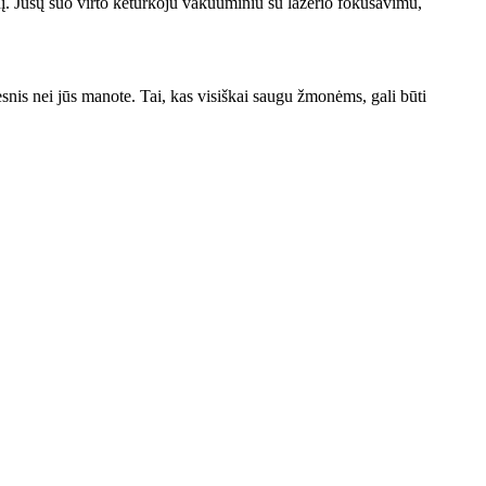
į. Jūsų šuo virto keturkoju vakuuminiu su lazerio fokusavimu,
esnis nei jūs manote. Tai, kas visiškai saugu žmonėms, gali būti