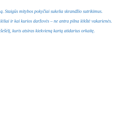
mą. Staigūs mitybos pokyčiai sukelia skrandžio sutrikimus.
liai ir kai kurios daržovės – ne antra pilna lėkštė vakarienės.
ešėlį, kuris atsiras kiekvieną kartą atidarius orkaitę.