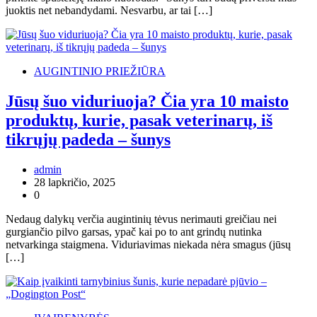
juoktis net nebandydami. Nesvarbu, ar tai […]
AUGINTINIO PRIEŽIŪRA
Jūsų šuo viduriuoja? Čia yra 10 maisto
produktų, kurie, pasak veterinarų, iš
tikrųjų padeda – šunys
admin
28 lapkričio, 2025
0
Nedaug dalykų verčia augintinių tėvus nerimauti greičiau nei
gurgiančio pilvo garsas, ypač kai po to ant grindų nutinka
netvarkinga staigmena. Viduriavimas niekada nėra smagus (jūsų
[…]