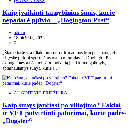
ĮVAIRENYBĖS
Kaip įvaikinti tarnybinius šunis, kurie
nepadarė pjūvio – „Dogington Post“
admin
18 birželio, 2025
0
„Šiame įraše yra filialų nuorodos, ir man bus kompensuota, jei
įsigysite pirkinį spustelėjus mano nuorodas.“ „DogingtonPost“
džiaugiamės galėdami ištirti unikalią įvaikinimo galimybę:
aptarnaujantys šunys, kurie […]
AUGINTINIO PRIEŽIŪRA
Kaip šunys jaučiasi po viliojimo? Faktai
ir VET patvirtinti patarimai, kurie padės-
„Dogster“