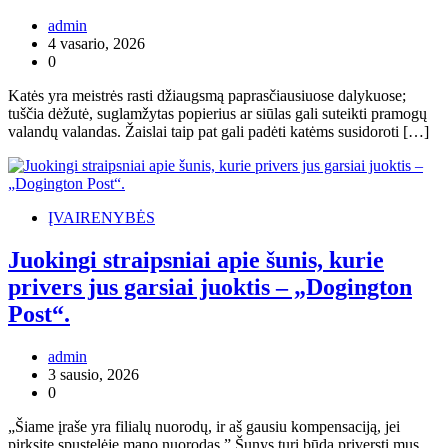
admin
4 vasario, 2026
0
Katės yra meistrės rasti džiaugsmą paprasčiausiuose dalykuose;
tuščia dėžutė, suglamžytas popierius ar siūlas gali suteikti pramogų
valandų valandas. Žaislai taip pat gali padėti katėms susidoroti […]
ĮVAIRENYBĖS
Juokingi straipsniai apie šunis, kurie
privers jus garsiai juoktis – „Dogington
Post“.
admin
3 sausio, 2026
0
„Šiame įraše yra filialų nuorodų, ir aš gausiu kompensaciją, jei
pirksite spustelėję mano nuorodas.” Šunys turi būdą priversti mus