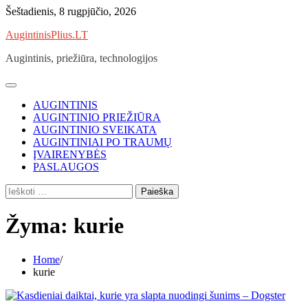
Skip
Šeštadienis, 8 rugpjūčio, 2026
to
AugintinisPlius.LT
content
Augintinis, priežiūra, technologijos
AUGINTINIS
AUGINTINIO PRIEŽIŪRA
AUGINTINIO SVEIKATA
AUGINTINIAI PO TRAUMŲ
ĮVAIRENYBĖS
PASLAUGOS
Ieškoti:
Žyma:
kurie
Home
kurie