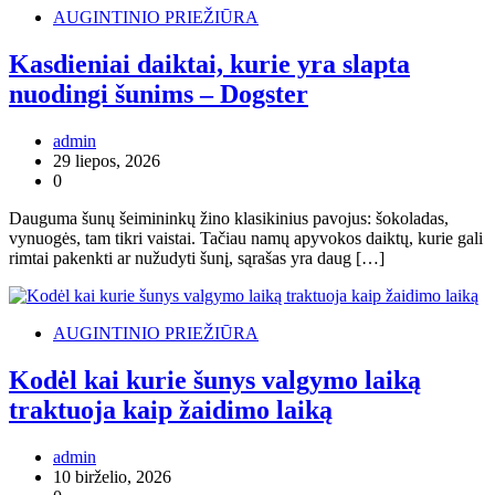
AUGINTINIO PRIEŽIŪRA
Kasdieniai daiktai, kurie yra slapta
nuodingi šunims – Dogster
admin
29 liepos, 2026
0
Dauguma šunų šeimininkų žino klasikinius pavojus: šokoladas,
vynuogės, tam tikri vaistai. Tačiau namų apyvokos daiktų, kurie gali
rimtai pakenkti ar nužudyti šunį, sąrašas yra daug […]
AUGINTINIO PRIEŽIŪRA
Kodėl kai kurie šunys valgymo laiką
traktuoja kaip žaidimo laiką
admin
10 birželio, 2026