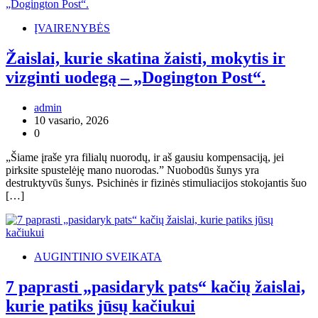
ĮVAIRENYBĖS
Žaislai, kurie skatina žaisti, mokytis ir
vizginti uodegą – „Dogington Post“.
admin
10 vasario, 2026
0
„Šiame įraše yra filialų nuorodų, ir aš gausiu kompensaciją, jei
pirksite spustelėję mano nuorodas.” Nuobodūs šunys yra
destruktyvūs šunys. Psichinės ir fizinės stimuliacijos stokojantis šuo
[…]
AUGINTINIO SVEIKATA
7 paprasti „pasidaryk pats“ kačių žaislai,
kurie patiks jūsų kačiukui