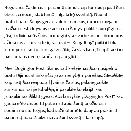
Reguliarus žaidimas ir psichinė stimuliacija formuoja jūsų šuns
elgesį, emocinį stabilumą ir ilgalaikę sveikatą. Nuolat
praturtinami šunys geriau valdo impulsus, ramiau miega ir
mažiau destruktyvaus elgesio nei šunys, palikti savo jėgoms.
Jūsų individualūs šuns pomėgiai yra svarbesni nei rinkodaros
ažiotažas ar bestselerių sąrašai – „Kong Ring“ puikiai tinka
kramtymui, tačiau toks galvosūkių žaislas kaip „Toppl“ geriau
pasitarnaus nerimstančiam paaugliui.
Mes, DogingtonPost, tikime, kad kiekvienas šuo nusipelno
praturtėjimo, atitinkančio jo asmenybę ir poreikius. Stebėkite,
kaip jūsų šuo reaguoja į įvairius žaislus, pakoreguokite
sunkumus, kai jie tobulėja, ir pasukite kolekciją, kad
įsitraukimas išliktų gyvas. Apsilankykite „DogingtonPost“, kad
gautumėte ekspertų patarimų apie šunų priežiūros ir
sodrinimo strategijas, kad sužinotumėte daugiau praktinių
patarimų, kaip išlaikyti savo šunį sveiką ir laimingą.