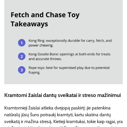
Kramtomi žaislai dantų sveikatai ir streso mažinimui
Kramtomieji žaislai atlieka dvejopą paskirtį: jie patenkina
natūralų jūsų šuns potraukį kramtyti, kartu skatina dantų
sveikatą ir mažina stresą. Kietieji kramtukai, tokie kaip ragai, yra