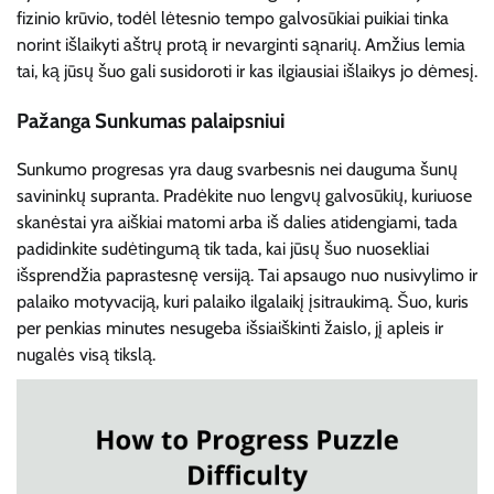
fizinio krūvio, todėl lėtesnio tempo galvosūkiai puikiai tinka
norint išlaikyti aštrų protą ir nevarginti sąnarių. Amžius lemia
tai, ką jūsų šuo gali susidoroti ir kas ilgiausiai išlaikys jo dėmesį.
Pažanga Sunkumas palaipsniui
Sunkumo progresas yra daug svarbesnis nei dauguma šunų
savininkų supranta. Pradėkite nuo lengvų galvosūkių, kuriuose
skanėstai yra aiškiai matomi arba iš dalies atidengiami, tada
padidinkite sudėtingumą tik tada, kai jūsų šuo nuosekliai
išsprendžia paprastesnę versiją. Tai apsaugo nuo nusivylimo ir
palaiko motyvaciją, kuri palaiko ilgalaikį įsitraukimą. Šuo, kuris
per penkias minutes nesugeba išsiaiškinti žaislo, jį apleis ir
nugalės visą tikslą.