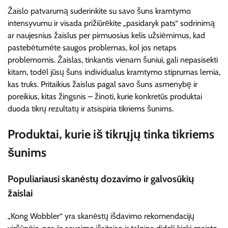
Žaislo patvarumą suderinkite su savo šuns kramtymo
intensyvumu ir visada prižiūrėkite „pasidaryk pats“ sodrinimą
ar naujesnius žaislus per pirmuosius kelis užsiėmimus, kad
pastebėtumėte saugos problemas, kol jos netaps
problemomis. Žaislas, tinkantis vienam šuniui, gali nepasisekti
kitam, todėl jūsų šuns individualus kramtymo stiprumas lemia,
kas truks. Pritaikius žaislus pagal savo šuns asmenybę ir
poreikius, kitas žingsnis – žinoti, kurie konkretūs produktai
duoda tikrų rezultatų ir atsispiria tikriems šunims.
Produktai, kurie iš tikrųjų tinka tikriems
šunims
Populiariausi skanėstų dozavimo ir galvosūkių
žaislai
„Kong Wobbler“ yra skanėstų išdavimo rekomendacijų