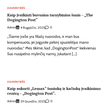
ĮVAIRENYBĖS
Kaip įvaikinti buvusius tarnybinius šunis – „The
Dogington Post“
Admin
0
4 Rugpjūčio, 2025
„Šiame įraše yra filialų nuorodos, ir man bus
kompensuota, jei įsigysite pirkinį spustelėjus mano
nuorodas.“ Mes tikime, kad „DogingtonPost“ kiekvienas
šuo nusipelno mylinčių namų, įskaitant […]
ĮVAIRENYBĖS
Kaip sukurti „Lemax“ šuniukų ir kačiukų įvaikinimo
centrą – „Dogington Post“.
Admin
0
29 Gruodžio, 2025