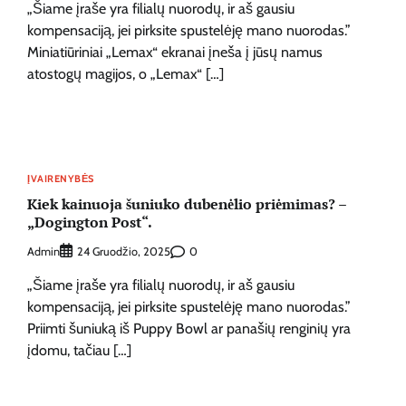
„Šiame įraše yra filialų nuorodų, ir aš gausiu
kompensaciją, jei pirksite spustelėję mano nuorodas.”
Miniatiūriniai „Lemax“ ekranai įneša į jūsų namus
atostogų magijos, o „Lemax“ […]
ĮVAIRENYBĖS
Kiek kainuoja šuniuko dubenėlio priėmimas? –
„Dogington Post“.
Admin
0
24 Gruodžio, 2025
„Šiame įraše yra filialų nuorodų, ir aš gausiu
kompensaciją, jei pirksite spustelėję mano nuorodas.”
Priimti šuniuką iš Puppy Bowl ar panašių renginių yra
įdomu, tačiau […]