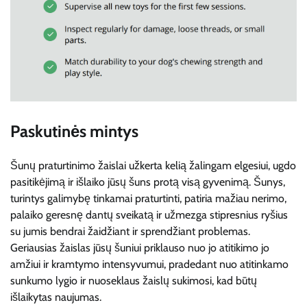
Paskutinės mintys
Šunų praturtinimo žaislai užkerta kelią žalingam elgesiui, ugdo
pasitikėjimą ir išlaiko jūsų šuns protą visą gyvenimą. Šunys,
turintys galimybę tinkamai praturtinti, patiria mažiau nerimo,
palaiko geresnę dantų sveikatą ir užmezga stipresnius ryšius
su jumis bendrai žaidžiant ir sprendžiant problemas.
Geriausias žaislas jūsų šuniui priklauso nuo jo atitikimo jo
amžiui ir kramtymo intensyvumui, pradedant nuo atitinkamo
sunkumo lygio ir nuoseklaus žaislų sukimosi, kad būtų
išlaikytas naujumas.