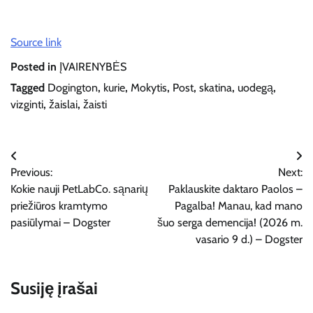
Source link
Posted in
ĮVAIRENYBĖS
Tagged
Dogington
,
kurie
,
Mokytis
,
Post
,
skatina
,
uodegą
,
vizginti
,
žaislai
,
žaisti
Navigacija
Previous:
Next:
tarp
Kokie nauji PetLabCo. sąnarių
Paklauskite daktaro Paolos –
įrašų
priežiūros kramtymo
Pagalba! Manau, kad mano
pasiūlymai – Dogster
šuo serga demencija! (2026 m.
vasario 9 d.) – Dogster
Susiję įrašai