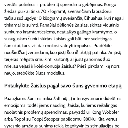
veislės polinkius ir problemų sprendimo gebėjimus. Kongo
žiedas puikiai tinka 70 kilogramų sveriančiam labradorui,
tačiau sužlugdys 10 kilogramų sveriančią Čihuahua, kuri negali
tinkamai jo suimti. Panašiai dėlionės žaislas, skirtas vidutinio
sunkumo kramtantiesiems, neatlaikys galingo kramtymo, o
suaugusiam šuniui skirtas žaislas gali būti per sudėtingas
šuniukui, kuris vis dar mokosi valdyti impulsus. Pradėkite
nuoširdžiai įvertindami, kuo jūsų šuo iš tikrųjų patinka. Ar jūsų
terjeras mėgsta smulkinti kartoną, ar jūsų ganomas šuo
mieliau vejasi ir kolekcionuoja žaislus? Prieš pirkdami ką nors
naujo, stebėkite šiuos modelius.
Pritaikykite žaislus pagal savo šuns gyvenimo etapą
Paaugliams šunims reikia šaltinių jų intensyvumui ir didelėms
emocijoms, todėl jiems naudingi žaislai, kuriems reikalingas
nuolatinis problemų sprendimas, pavyzdžiui, Kong Wobbler
arba Toppl su Toppl Stopper papildomu iššūkiu. Kita vertus,
vyresnio amžiaus šunims reikia kognityvinės stimuliacijos be