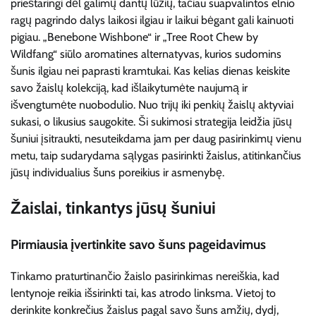
prieštaringi dėl galimų dantų lūžių, tačiau suapvalintos elnio
ragų pagrindo dalys laikosi ilgiau ir laikui bėgant gali kainuoti
pigiau. „Benebone Wishbone“ ir „Tree Root Chew by
Wildfang“ siūlo aromatines alternatyvas, kurios sudomins
šunis ilgiau nei paprasti kramtukai. Kas kelias dienas keiskite
savo žaislų kolekciją, kad išlaikytumėte naujumą ir
išvengtumėte nuobodulio. Nuo trijų iki penkių žaislų aktyviai
sukasi, o likusius saugokite. Ši sukimosi strategija leidžia jūsų
šuniui įsitraukti, nesuteikdama jam per daug pasirinkimų vienu
metu, taip sudarydama sąlygas pasirinkti žaislus, atitinkančius
jūsų individualius šuns poreikius ir asmenybę.
Žaislai, tinkantys jūsų šuniui
Pirmiausia įvertinkite savo šuns pageidavimus
Tinkamo praturtinančio žaislo pasirinkimas nereiškia, kad
lentynoje reikia išsirinkti tai, kas atrodo linksma. Vietoj to
derinkite konkrečius žaislus pagal savo šuns amžių, dydį,