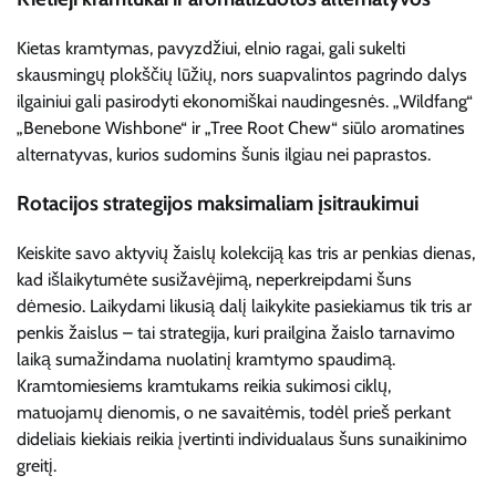
Kietas kramtymas, pavyzdžiui, elnio ragai, gali sukelti
skausmingų plokščių lūžių, nors suapvalintos pagrindo dalys
ilgainiui gali pasirodyti ekonomiškai naudingesnės. „Wildfang“
„Benebone Wishbone“ ir „Tree Root Chew“ siūlo aromatines
alternatyvas, kurios sudomins šunis ilgiau nei paprastos.
Rotacijos strategijos maksimaliam įsitraukimui
Keiskite savo aktyvių žaislų kolekciją kas tris ar penkias dienas,
kad išlaikytumėte susižavėjimą, neperkreipdami šuns
dėmesio. Laikydami likusią dalį laikykite pasiekiamus tik tris ar
penkis žaislus – tai strategija, kuri prailgina žaislo tarnavimo
laiką sumažindama nuolatinį kramtymo spaudimą.
Kramtomiesiems kramtukams reikia sukimosi ciklų,
matuojamų dienomis, o ne savaitėmis, todėl prieš perkant
dideliais kiekiais reikia įvertinti individualaus šuns sunaikinimo
greitį.