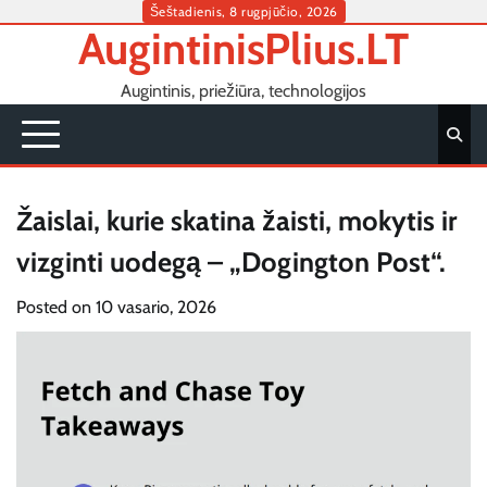
Skip
Šeštadienis, 8 rugpjūčio, 2026
AugintinisPlius.LT
to
content
Augintinis, priežiūra, technologijos
Žaislai, kurie skatina žaisti, mokytis ir
vizginti uodegą – „Dogington Post“.
Posted on
10 vasario, 2026