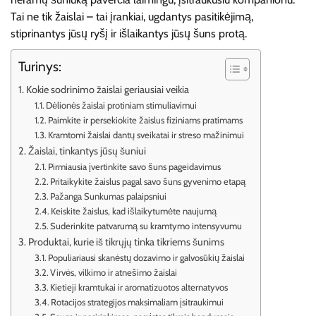
Tai ne tik žaislai – tai įrankiai, ugdantys pasitikėjimą,
stiprinantys jūsų ryšį ir išlaikantys jūsų šuns protą.
Turinys:
Kokie sodrinimo žaislai geriausiai veikia
Dėlionės žaislai protiniam stimuliavimui
Paimkite ir persekiokite žaislus fiziniams pratimams
Kramtomi žaislai dantų sveikatai ir streso mažinimui
Žaislai, tinkantys jūsų šuniui
Pirmiausia įvertinkite savo šuns pageidavimus
Pritaikykite žaislus pagal savo šuns gyvenimo etapą
Pažanga Sunkumas palaipsniui
Keiskite žaislus, kad išlaikytumėte naujumą
Suderinkite patvarumą su kramtymo intensyvumu
Produktai, kurie iš tikrųjų tinka tikriems šunims
Populiariausi skanėstų dozavimo ir galvosūkių žaislai
Virvės, vilkimo ir atnešimo žaislai
Kietieji kramtukai ir aromatizuotos alternatyvos
Rotacijos strategijos maksimaliam įsitraukimui