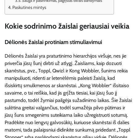
Sauga ir pasirinkimas, pagrįstas tikrais bandymais
Paskutinės mintys
Kokie sodrinimo žaislai geriausiai veikia
Dėlionės žaislai protiniam stimuliavimui
Dėlionės žaislai yra praturtinimo hierarchijos viršuje, nes jie
priverčia jūsų šunį dirbti už atlygį. Žaisliams, kaip dozuoti
skanėstus, pvz., Toppl, Qwizl ir Kong Wobbler, šunims reikia
manipuliuoti, ridenti ar letenėlėmis paleisti žaislą, kad
išsiskirtų smulkmenos ar skanėstai. „Kong Wobbler“ išsitaiso
savaime, o tai reiškia, kad jis grįžta tiesiai, kai jūsų šuo jį
pastumdo, todėl žymiai pailgėja sužadinimo laikas. Šie žaislai
sulėtina greitai valgančius, todėl sumažėja pilvo pūtimas ir
jūsų šuns smegenims suteikiama laiko užregistruoti sotumą.
Pradėkite nuo lengvų galvosūkių, kuriuose skanėstai iš dalies
matomi, tada palaipsniui didinkite sunkumą pridedant „Toppl
Stopper“ arba paslėpdami skanėstus giliau viduje. Dėlionės