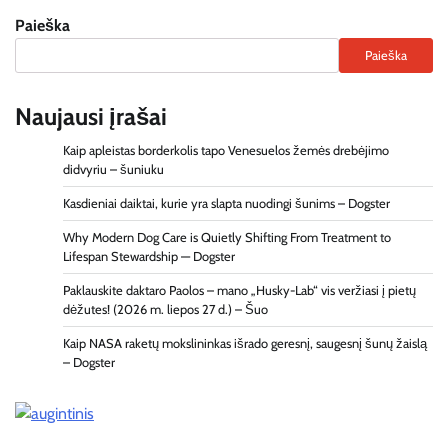
Paieška
Paieška
Naujausi įrašai
Kaip apleistas borderkolis tapo Venesuelos žemės drebėjimo
didvyriu – šuniuku
Kasdieniai daiktai, kurie yra slapta nuodingi šunims – Dogster
Why Modern Dog Care is Quietly Shifting From Treatment to
Lifespan Stewardship — Dogster
Paklauskite daktaro Paolos – mano „Husky-Lab“ vis veržiasi į pietų
dėžutes! (2026 m. liepos 27 d.) – Šuo
Kaip NASA raketų mokslininkas išrado geresnį, saugesnį šunų žaislą
– Dogster