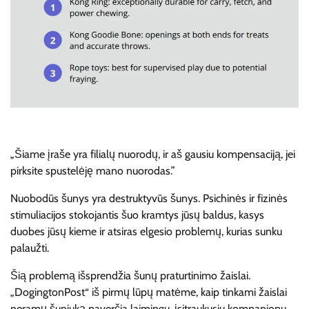
„Šiame įraše yra filialų nuorodų, ir aš gausiu kompensaciją, jei
pirksite spustelėję mano nuorodas.”
Nuobodūs šunys yra destruktyvūs šunys. Psichinės ir fizinės
stimuliacijos stokojantis šuo kramtys jūsų baldus, kasys
duobes jūsų kieme ir atsiras elgesio problemų, kurias sunku
palaužti.
Šią problemą išsprendžia šunų praturtinimo žaislai.
„DogingtonPost“ iš pirmų lūpų matėme, kaip tinkami žaislai
neramų šuniuką paverčia laimingu, įsitraukusiu kompanionu.