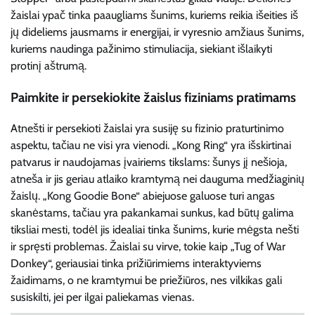
žaislai ypač tinka paaugliams šunims, kuriems reikia išeities iš
jų dideliems jausmams ir energijai, ir vyresnio amžiaus šunims,
kuriems naudinga pažinimo stimuliacija, siekiant išlaikyti
protinį aštrumą.
Paimkite ir persekiokite žaislus fiziniams pratimams
Atnešti ir persekioti žaislai yra susiję su fizinio praturtinimo
aspektu, tačiau ne visi yra vienodi. „Kong Ring“ yra išskirtinai
patvarus ir naudojamas įvairiems tikslams: šunys jį nešioja,
atneša ir jis geriau atlaiko kramtymą nei dauguma medžiaginių
žaislų. „Kong Goodie Bone“ abiejuose galuose turi angas
skanėstams, tačiau yra pakankamai sunkus, kad būtų galima
tiksliai mesti, todėl jis idealiai tinka šunims, kurie mėgsta nešti
ir spręsti problemas. Žaislai su virve, tokie kaip „Tug of War
Donkey“, geriausiai tinka prižiūrimiems interaktyviems
žaidimams, o ne kramtymui be priežiūros, nes vilkikas gali
susiskilti, jei per ilgai paliekamas vienas.