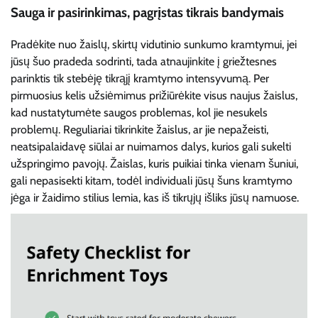
Sauga ir pasirinkimas, pagrįstas tikrais bandymais
Pradėkite nuo žaislų, skirtų vidutinio sunkumo kramtymui, jei
jūsų šuo pradeda sodrinti, tada atnaujinkite į griežtesnes
parinktis tik stebėję tikrąjį kramtymo intensyvumą. Per
pirmuosius kelis užsiėmimus prižiūrėkite visus naujus žaislus,
kad nustatytumėte saugos problemas, kol jie nesukels
problemų. Reguliariai tikrinkite žaislus, ar jie nepažeisti,
neatsipalaidavę siūlai ar nuimamos dalys, kurios gali sukelti
užspringimo pavojų. Žaislas, kuris puikiai tinka vienam šuniui,
gali nepasisekti kitam, todėl individuali jūsų šuns kramtymo
jėga ir žaidimo stilius lemia, kas iš tikrųjų išliks jūsų namuose.