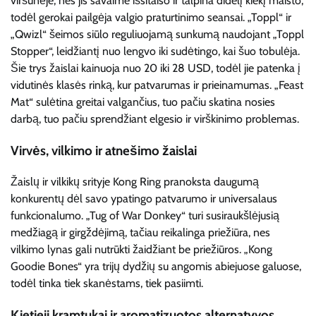
viršūnėje, nes jis savaime išsitaiso ir talpina didelį kiekį maisto,
todėl gerokai pailgėja valgio praturtinimo seansai. „Toppl“ ir
„Qwizl“ šeimos siūlo reguliuojamą sunkumą naudojant „Toppl
Stopper“, leidžiantį nuo lengvo iki sudėtingo, kai šuo tobulėja.
Šie trys žaislai kainuoja nuo 20 iki 28 USD, todėl jie patenka į
vidutinės klasės rinką, kur patvarumas ir prieinamumas. „Feast
Mat“ sulėtina greitai valgančius, tuo pačiu skatina nosies
darbą, tuo pačiu sprendžiant elgesio ir virškinimo problemas.
Virvės, vilkimo ir atnešimo žaislai
Žaislų ir vilkikų srityje Kong Ring pranoksta daugumą
konkurentų dėl savo ypatingo patvarumo ir universalaus
funkcionalumo. „Tug of War Donkey“ turi susiraukšlėjusią
medžiagą ir girgždėjimą, tačiau reikalinga priežiūra, nes
vilkimo lynas gali nutrūkti žaidžiant be priežiūros. „Kong
Goodie Bones“ yra trijų dydžių su angomis abiejuose galuose,
todėl tinka tiek skanėstams, tiek pasiimti.
Kietieji kramtukai ir aromatizuotos alternatyvos