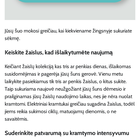
Jūsų šuo mokosi greičiau, kai kiekviename žingsnyje sukuriate
sėkmę.
Keiskite žaislus, kad išlaikytumėte naujumą
Keičiant žaislų kolekciją kas tris ar penkias dienas, išlaikomas
susidomėjimas ir pagerėja jūsų šuns gerovė. Vienu metu
laikykite pasiekiamus tik tris ar penkis žaislus, o kitus sukite.
Taip sukuriama naujovė neužgožiant jūsų šuns dėmesio ir
prailginamas jūsų žaislų naudojimo laikas, nes jie nėra nuolat
kramtomi. Elektriniai kramtukai greičiau sugadina žaislus, todėl
jiems reikia sukimosi ciklų, matuojamų dienomis, o ne
savaitėmis.
Suderinkite patvarumą su kramtymo intensyvumu