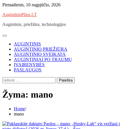
Skip
Pirmadienis, 10 rugpjūčio, 2026
to
AugintinisPlius.LT
content
Augintinis, priežiūra, technologijos
AUGINTINIS
AUGINTINIO PRIEŽIŪRA
AUGINTINIO SVEIKATA
AUGINTINIAI PO TRAUMŲ
ĮVAIRENYBĖS
PASLAUGOS
Ieškoti:
Žyma:
mano
Home
mano