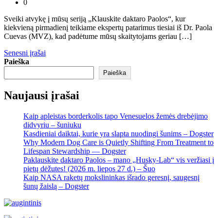
0
Sveiki atvykę į mūsų seriją „Klauskite daktaro Paolos“, kur
kiekvieną pirmadienį teikiame ekspertų patarimus tiesiai iš Dr. Paola
Cuevas (MVZ), kad padėtume mūsų skaitytojams geriau […]
Navigacija
Senesni įrašai
Paieška
tarp
Paieška
įrašų
Naujausi įrašai
Kaip apleistas borderkolis tapo Venesuelos žemės drebėjimo
didvyriu – šuniuku
Kasdieniai daiktai, kurie yra slapta nuodingi šunims – Dogster
Why Modern Dog Care is Quietly Shifting From Treatment to
Lifespan Stewardship — Dogster
Paklauskite daktaro Paolos – mano „Husky-Lab“ vis veržiasi į
pietų dėžutes! (2026 m. liepos 27 d.) – Šuo
Kaip NASA raketų mokslininkas išrado geresnį, saugesnį
šunų žaislą – Dogster