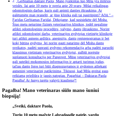
„Gerbiamas daktare Paola, Mano įvaikintas šuo Miša yra mišrios
veislės. Jai apie 10 metų ir sveria apie 20 svarų. Mišai reikalingas
odontologinis darbas, kuris gali apimti danties ištraukimą. Ar
galėtumėte man pranešti, ar jūsų klinika gali tai pasirūpinti? Ačiū.“ –
Faridas Gerbiamas Faridai, Dėkojame, kad susisiekėte dėl Misha.
Šiuo metu neturime fizinės veterinarijos klinikos, todėl negalime
atlikti odontologinių procedūrų, valymo, dantų ištraukimo. Norint
atlikti odontologinį darbą, veterinarijos gydytojas vietinėje klinikoje
turi atlikti asmens apžiūrą, anesteziją, dantų rentgenogramas ir bet
kokį būtiną gydymą. Jei norite gauti patarimų dėl Misha dantų
sveikatos, padėti suprasti gydymo rekomendaciją arba padėti paruošti
klausimus vietiniam veterinarijos gydytojui, galbūt norėsite
suplanuoti konsultaciją per Pangovet. Mūsų veterinarijos gydytojai
gali suteikti mokomosios informacijos ir aptarti turimus įrašus,
tačiau dantų ligos turi būti diagnozuojamos ir gydomos atliekant
asmeninį veterinarinį patikrinimą. Tikiuosi, kad Miša greitai gaus
reikiamą priežiūrą ir jausis patogiau. Pagarbiai – Daktaras Paola
Pagalba! Ar šunys turėtų valgyti kiaulieną?!
Pagalba! Mano veterinaras siūlo mano šuniui
biopsiją!
„Sveiki, daktare Paola,
Turiu 10 metų mažytę Labradoodle patelę, vardu