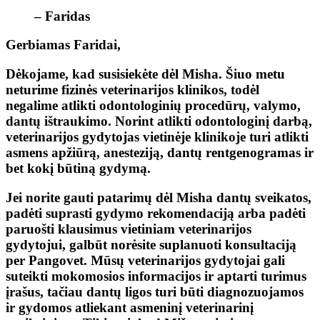
– Faridas
Gerbiamas Faridai,
Dėkojame, kad susisiekėte dėl Misha. Šiuo metu
neturime fizinės veterinarijos klinikos, todėl
negalime atlikti odontologinių procedūrų, valymo,
dantų ištraukimo. Norint atlikti odontologinį darbą,
veterinarijos gydytojas vietinėje klinikoje turi atlikti
asmens apžiūrą, anesteziją, dantų rentgenogramas ir
bet kokį būtiną gydymą.
Jei norite gauti patarimų dėl Misha dantų sveikatos,
padėti suprasti gydymo rekomendaciją arba padėti
paruošti klausimus vietiniam veterinarijos
gydytojui, galbūt norėsite suplanuoti konsultaciją
per Pangovet. Mūsų veterinarijos gydytojai gali
suteikti mokomosios informacijos ir aptarti turimus
įrašus, tačiau dantų ligos turi būti diagnozuojamos
ir gydomos atliekant asmeninį veterinarinį