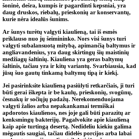
šoninė, dešra, kumpis ir pagardinti kepsniai, yra
daug druskos, riebalų, prieskonių ar konservantų,
kurie nėra idealūs šunims.
Ar šunys turėtų valgyti kiaulieną, tai iš esmės
priklauso nuo jų šeimininko. Nors visi šunys turi
valgyti subalansuotą mitybą, apimančią baltymus ir
angliavandenius, yra daug skirtingų šių maistinių
medžiagų šaltinių. Kiauliena yra geras baltymų
šaltinis, tačiau yra ir kitų variantų. Svarbiausia, kad
jūsų šuo gautų tinkamą baltymų tipą ir kiekį.
Jei pasirinksite kiaulieną pasiūlyti retkarčiais, ji turi
būti gerai iškepta ir be kaulų, prieskonių, svogūnų,
česnakų ir sočiųjų padažų. Nerekomenduojama
valgyti žalios arba nepakankamai termiškai
apdorotos kiaulienos, nes joje gali būti parazitų ar
kenksmingų bakterijų. Pagalvokite apie kiaulieną
kaip apie turtingą desertą. Nedideliu kiekiu galima
mėgautis saugiai, tačiau didelės porcijos arba labai