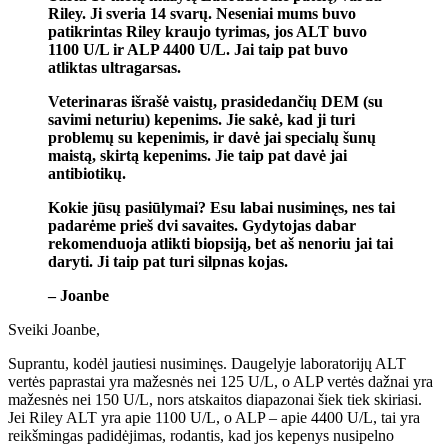
Riley. Ji sveria 14 svarų. Neseniai mums buvo
patikrintas Riley kraujo tyrimas, jos ALT buvo
1100 U/L ir ALP 4400 U/L. Jai taip pat buvo
atliktas ultragarsas.
Veterinaras išrašė vaistų, prasidedančių DEM (su
savimi neturiu) kepenims. Jie sakė, kad ji turi
problemų su kepenimis, ir davė jai specialų šunų
maistą, skirtą kepenims. Jie taip pat davė jai
antibiotikų.
Kokie jūsų pasiūlymai? Esu labai nusiminęs, nes tai
padarėme prieš dvi savaites. Gydytojas dabar
rekomenduoja atlikti biopsiją, bet aš nenoriu jai tai
daryti. Ji taip pat turi silpnas kojas.
– Joanbe
Sveiki Joanbe,
Suprantu, kodėl jautiesi nusiminęs. Daugelyje laboratorijų ALT
vertės paprastai yra mažesnės nei 125 U/L, o ALP vertės dažnai yra
mažesnės nei 150 U/L, nors atskaitos diapazonai šiek tiek skiriasi.
Jei Riley ALT yra apie 1100 U/L, o ALP – apie 4400 U/L, tai yra
reikšmingas padidėjimas, rodantis, kad jos kepenys nusipelno