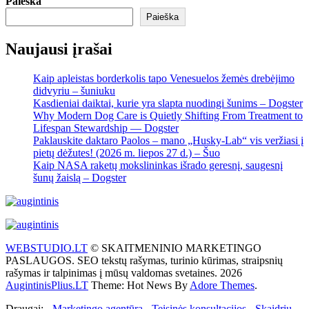
Paieška
Paieška
Naujausi įrašai
Kaip apleistas borderkolis tapo Venesuelos žemės drebėjimo
didvyriu – šuniuku
Kasdieniai daiktai, kurie yra slapta nuodingi šunims – Dogster
Why Modern Dog Care is Quietly Shifting From Treatment to
Lifespan Stewardship — Dogster
Paklauskite daktaro Paolos – mano „Husky-Lab“ vis veržiasi į
pietų dėžutes! (2026 m. liepos 27 d.) – Šuo
Kaip NASA raketų mokslininkas išrado geresnį, saugesnį
šunų žaislą – Dogster
WEBSTUDIO.LT
© SKAITMENINIO MARKETINGO
PASLAUGOS. SEO tekstų rašymas, turinio kūrimas, straipsnių
rašymas ir talpinimas į mūsų valdomas svetaines. 2026
AugintinisPlius.LT
Theme: Hot News By
Adore Themes
.
Draugai: -
Marketingo agentūra
-
Teisinės konsultacijos
-
Skaidrių