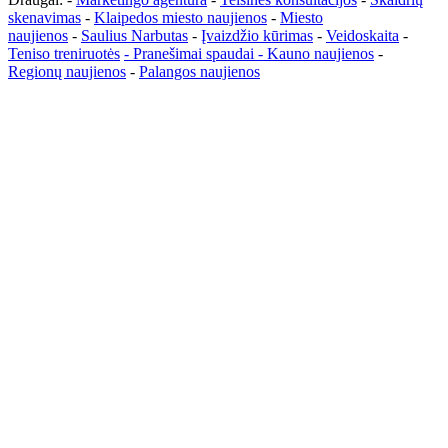
skenavimas
-
Klaipedos miesto naujienos
-
Miesto
naujienos
-
Saulius Narbutas
-
Įvaizdžio kūrimas
-
Veidoskaita
-
Teniso treniruotės
- Pranešimai spaudai -
Kauno naujienos
-
Regionų naujienos
-
Palangos naujienos