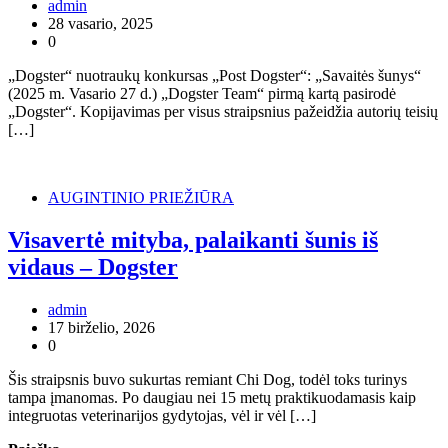
admin
28 vasario, 2025
0
„Dogster“ nuotraukų konkursas „Post Dogster“: „Savaitės šunys“
(2025 m. Vasario 27 d.) „Dogster Team“ pirmą kartą pasirodė
„Dogster“. Kopijavimas per visus straipsnius pažeidžia autorių teisių
[…]
AUGINTINIO PRIEŽIŪRA
Visavertė mityba, palaikanti šunis iš
vidaus – Dogster
admin
17 birželio, 2026
0
Šis straipsnis buvo sukurtas remiant Chi Dog, todėl toks turinys
tampa įmanomas. Po daugiau nei 15 metų praktikuodamasis kaip
integruotas veterinarijos gydytojas, vėl ir vėl […]