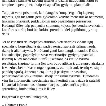
gali padėti palaikyti kepenų ląsteles ir dažnai naudojama kartu su
terapine kepenų dieta, kaip visapusiško gydymo plano dalis.
Taip pat verta prisiminti, kad daugelis šunų, sergančių kepenų
ligomis, gali mėgautis gera gyvenimo kokybe mėnesius ar net metus,
tinkamai prižiūrint, priklausomai nuo pagrindinės priežasties.
Kadangi Riley taip pat jaučia silpnumą kojose, jos bendra sveikata ir
komfortas turėtų būti bet kokio sprendimo dėl papildomų tyrimų
dalis.
Jei nesate tikri dėl biopsijos atlikimo, veterinarijos vidaus ligų
specialisto konsultacija gali padėti geriau suprasti galimą naudą,
riziką ir alternatyvas. Norėdami gauti kuo daugiau naudos iš šios
konsultacijos, paprašykite savo veterinarijos gydytojo pateikti
išsamių Riley medicininių įrašų, įskaitant jos kraujo tyrimo
rezultatus, šlapimo tyrimą (jei toks buvo atliktas), ultragarso ataskaitą
ir vaizdus, ​​bet kokias rentgenogramas, esamų ir ankstesnių vaistų ir
papildų sąrašą, kepenų dietą, kurią ji paskyrė, ir pastabas,
patvirtinančias jos klinikinę istoriją ir fizinius tyrimus. Turėdamas
visą šią informaciją, specialistas gali įvertinti visą vaizdą ir pateikti
labiausiai informuotas rekomendacijas, padedančias priimti
sprendimą, kuris tinka jums ir Riley.
Pagarbiai ir geriausi linkėjimai,
– Daktaras Paola