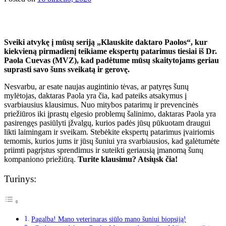
Sveiki atvykę į mūsų seriją „Klauskite daktaro Paolos“, kur
kiekvieną pirmadienį teikiame ekspertų patarimus tiesiai iš Dr.
Paola Cuevas (MVZ), kad padėtume mūsų skaitytojams geriau
suprasti savo šuns sveikatą ir gerovę.
Nesvarbu, ar esate naujas augintinio tėvas, ar patyręs šunų
mylėtojas, daktaras Paola yra čia, kad pateiks atsakymus į
svarbiausius klausimus. Nuo mitybos patarimų ir prevencinės
priežiūros iki įprastų elgesio problemų šalinimo, daktaras Paola yra
pasirengęs pasiūlyti įžvalgų, kurios padės jūsų pūkuotam draugui
likti laimingam ir sveikam. Stebėkite ekspertų patarimus įvairiomis
temomis, kurios jums ir jūsų šuniui yra svarbiausios, kad galėtumėte
priimti pagrįstus sprendimus ir suteikti geriausią įmanomą šunų
kompaniono priežiūrą. ‎
Turite klausimu? Atsiųsk čia!
Turinys:
Pagalba! Mano veterinaras siūlo mano šuniui biopsiją!