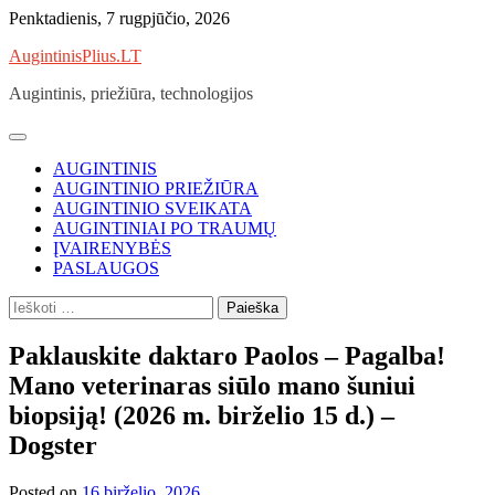
Skip
Penktadienis, 7 rugpjūčio, 2026
to
AugintinisPlius.LT
content
Augintinis, priežiūra, technologijos
AUGINTINIS
AUGINTINIO PRIEŽIŪRA
AUGINTINIO SVEIKATA
AUGINTINIAI PO TRAUMŲ
ĮVAIRENYBĖS
PASLAUGOS
Ieškoti:
Paklauskite daktaro Paolos – Pagalba!
Mano veterinaras siūlo mano šuniui
biopsiją! (2026 m. birželio 15 d.) –
Dogster
Posted on
16 birželio, 2026