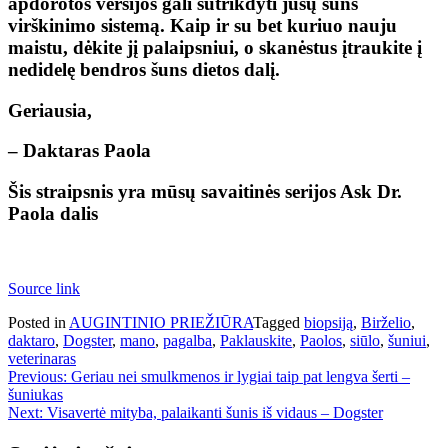
apdorotos versijos gali sutrikdyti jūsų šuns
virškinimo sistemą. Kaip ir su bet kuriuo nauju
maistu, dėkite jį palaipsniui, o skanėstus įtraukite į
nedidelę bendros šuns dietos dalį.
Geriausia,
– Daktaras Paola
Šis straipsnis yra mūsų savaitinės serijos Ask Dr.
Paola dalis
Source link
Posted in
AUGINTINIO PRIEŽIŪRA
Tagged
biopsiją
,
Birželio
,
daktaro
,
Dogster
,
mano
,
pagalba
,
Paklauskite
,
Paolos
,
siūlo
,
šuniui
,
veterinaras
Navigacija
Previous:
Geriau nei smulkmenos ir lygiai taip pat lengva šerti –
šuniukas
tarp
Next:
Visavertė mityba, palaikanti šunis iš vidaus – Dogster
įrašų