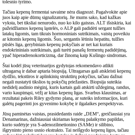
tolesnio tyrimo.
Tačiau kepenų fermentai savaime nėra diagnozė. Pagalvokite apie
juos kaip apie dūmų signalizatorių. Jie mums sako, kad kažkas
vyksta, bet tiksliai nenurodo, nuo ko kilo gaisras. ALT išsiskiria, kai
pažeidžiamos kepenų ląstelės, o ALP gali padidėti sergant tulžies
latakų ligomis, tam tikrais hormoniniais sutrikimais, vaistų poveikiu
ar kitomis kepenų ligomis. Šuo, sergantis lėtiniu hepatitu, tulžies
pūslės liga, gerybiniais kepenų pokyčiais ar net kai kuriais
endokrininiais sutrikimais, gali turėti panašų fermentų padidėjimą,
ypač hiperadrenokorticizmą, dar žinomą kaip Kušingo sindromas.
Štai kodėl jūsų veterinarijos gydytojas rekomendavo atlikti
ultragarsą ir dabar aptaria biopsiją. Ultragarsas gali atskleisti kepenų
dydžio, tekstūros ir aplinkinių struktūrų pokyčius, tačiau dažnai
negali nustatyti tikslios tų pokyčių priežasties. Biopsija suteikia
nedidelį audinio mėginį, kuris kartais gali atskirti uždegimą, randus,
vario kaupimąsi, vėžį ar kitas kepenų ligas. Svarbus klausimas, ar
rezultatai pakeis Riley gydymo planą, ar suteiks informacijos, kuri
galėtų pagerinti jos gyvenimo kokybę ir ilgalaikes perspektyvas.
Jūsų paminėtas vaistas, prasidedantis raide „DEM“, greičiausiai yra
Denamarinas, dažniausiai skiriamas kepenų palaikymo papildas,
kurio sudėtyje yra S-adenozilmetionino (SAMe) ir silibino,
išgryninto pieno usnio ekstrakto. Tai neišgydo kepenų ligos, tačiau