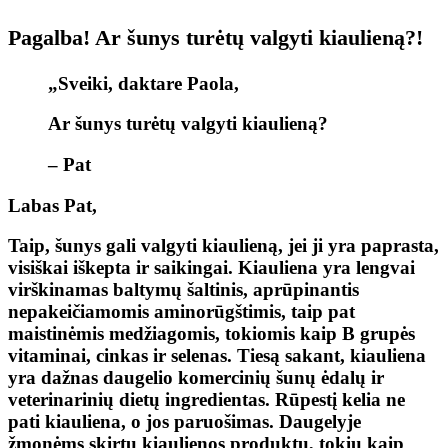
Pagalba! Ar šunys turėtų valgyti kiaulieną?!
„Sveiki, daktare Paola,
Ar šunys turėtų valgyti kiaulieną?
– Pat
Labas Pat,
Taip, šunys gali valgyti kiaulieną, jei ji yra paprasta,
visiškai iškepta ir saikingai. Kiauliena yra lengvai
virškinamas baltymų šaltinis, aprūpinantis
nepakeičiamomis aminorūgštimis, taip pat
maistinėmis medžiagomis, tokiomis kaip B grupės
vitaminai, cinkas ir selenas. Tiesą sakant, kiauliena
yra dažnas daugelio komercinių šunų ėdalų ir
veterinarinių dietų ingredientas. Rūpestį kelia ne
pati kiauliena, o jos paruošimas. Daugelyje
žmonėms skirtų kiaulienos produktų, tokių kaip