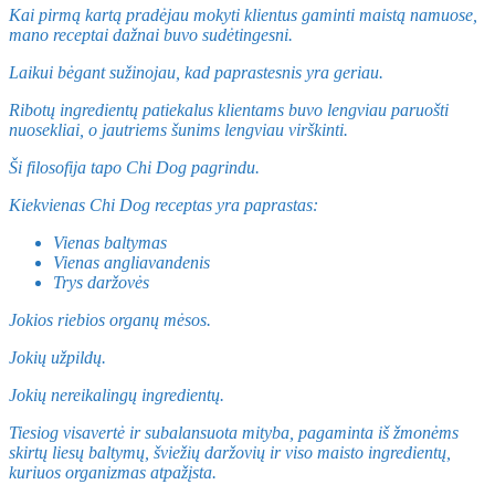
Kai pirmą kartą pradėjau mokyti klientus gaminti maistą namuose,
mano receptai dažnai buvo sudėtingesni.
Laikui bėgant sužinojau, kad paprastesnis yra geriau.
Ribotų ingredientų patiekalus klientams buvo lengviau paruošti
nuosekliai, o jautriems šunims lengviau virškinti.
Ši filosofija tapo Chi Dog pagrindu.
Kiekvienas Chi Dog receptas yra paprastas:
Vienas baltymas
Vienas angliavandenis
Trys daržovės
Jokios riebios organų mėsos.
Jokių užpildų.
Jokių nereikalingų ingredientų.
Tiesiog visavertė ir subalansuota mityba, pagaminta iš žmonėms
skirtų liesų baltymų, šviežių daržovių ir viso maisto ingredientų,
kuriuos organizmas atpažįsta.