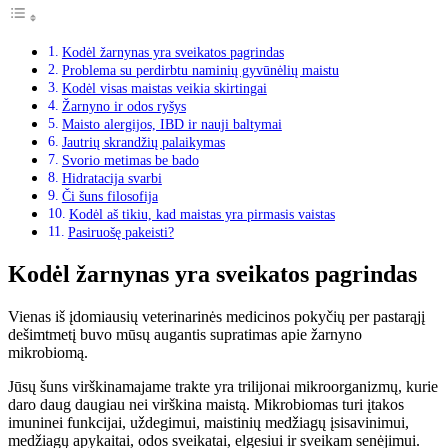
Kodėl žarnynas yra sveikatos pagrindas
Problema su perdirbtu naminių gyvūnėlių maistu
Kodėl visas maistas veikia skirtingai
Žarnyno ir odos ryšys
Maisto alergijos, IBD ir nauji baltymai
Jautrių skrandžių palaikymas
Svorio metimas be bado
Hidratacija svarbi
Či šuns filosofija
Kodėl aš tikiu, kad maistas yra pirmasis vaistas
Pasiruošę pakeisti?
Kodėl žarnynas yra sveikatos pagrindas
Vienas iš įdomiausių veterinarinės medicinos pokyčių per pastarąjį
dešimtmetį buvo mūsų augantis supratimas apie žarnyno
mikrobiomą.
Jūsų šuns virškinamajame trakte yra trilijonai mikroorganizmų, kurie
daro daug daugiau nei virškina maistą. Mikrobiomas turi įtakos
imuninei funkcijai, uždegimui, maistinių medžiagų įsisavinimui,
medžiagų apykaitai, odos sveikatai, elgesiui ir sveikam senėjimui.