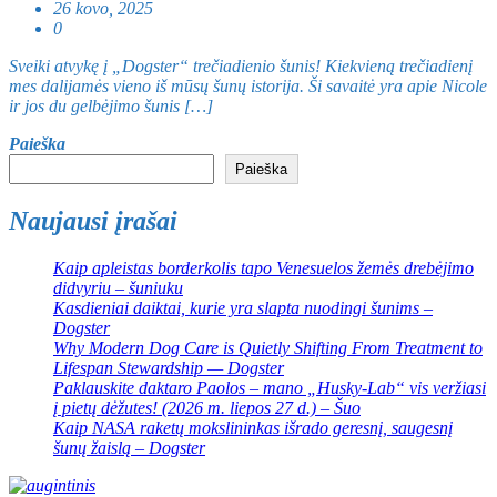
26 kovo, 2025
0
Sveiki atvykę į „Dogster“ trečiadienio šunis! Kiekvieną trečiadienį
mes dalijamės vieno iš mūsų šunų istorija. Ši savaitė yra apie Nicole
ir jos du gelbėjimo šunis […]
Paieška
Paieška
Naujausi įrašai
Kaip apleistas borderkolis tapo Venesuelos žemės drebėjimo
didvyriu – šuniuku
Kasdieniai daiktai, kurie yra slapta nuodingi šunims –
Dogster
Why Modern Dog Care is Quietly Shifting From Treatment to
Lifespan Stewardship — Dogster
Paklauskite daktaro Paolos – mano „Husky-Lab“ vis veržiasi
į pietų dėžutes! (2026 m. liepos 27 d.) – Šuo
Kaip NASA raketų mokslininkas išrado geresnį, saugesnį
šunų žaislą – Dogster