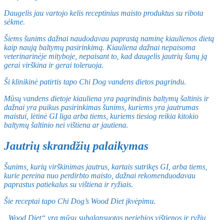
Daugelis jau vartojo kelis receptinius maisto produktus su ribota
sėkme.
Šiems šunims dažnai naudodavau paprastą naminę kiaulienos dietą
kaip naują baltymų pasirinkimą. Kiauliena dažnai nepaisoma
veterinarinėje mityboje, nepaisant to, kad daugelis jautrių šunų ją
gerai virškina ir gerai toleruoja.
Ši klinikinė patirtis tapo Chi Dog vandens dietos pagrindu.
Mūsų vandens dietoje kiauliena yra pagrindinis baltymų šaltinis ir
dažnai yra puikus pasirinkimas šunims, kuriems yra jautrumas
maistui, lėtinė GI liga arba tiems, kuriems tiesiog reikia kitokio
baltymų šaltinio nei vištiena ar jautiena.
Jautrių skrandžių palaikymas
Šunims, kurių virškinimas jautrus, kartais sutrikęs GI, arba tiems,
kurie pereina nuo perdirbto maisto, dažnai rekomenduodavau
paprastus patiekalus su vištiena ir ryžiais.
Šie receptai tapo Chi Dog’s Wood Diet įkvėpimu.
„Wood Diet“ yra mūsų subalansuotas neriebios vištienos ir ryžių