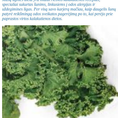
specialiai sukurtas šunims, linkusiems į odos alergijas ir
uždegimines ligas. Per visą savo karjerą mačiau, kaip daugelis šunų
patyrė reikšmingą odos sveikatos pagerėjimą po to, kai perėjo prie
paprastos virtos kalakutienos dietos.