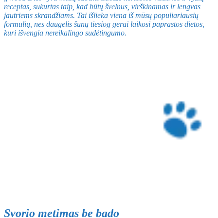
receptas, sukurtas taip, kad būtų švelnus, virškinamas ir lengvas
jautriems skrandžiams. Tai išlieka viena iš mūsų populiariausių
formulių, nes daugelis šunų tiesiog gerai laikosi paprastos dietos,
kuri išvengia nereikalingo sudėtingumo.
Svorio metimas be bado