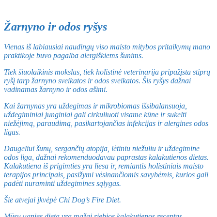
Žarnyno ir odos ryšys
Vienas iš labiausiai naudingų viso maisto mitybos pritaikymų mano
praktikoje buvo pagalba alergiškiems šunims.
Tiek šiuolaikinis mokslas, tiek holistinė veterinarija pripažįsta stiprų
ryšį tarp žarnyno sveikatos ir odos sveikatos. Šis ryšys dažnai
vadinamas žarnyno ir odos ašimi.
Kai žarnynas yra uždegimas ir mikrobiomas išsibalansuoja,
uždegiminiai junginiai gali cirkuliuoti visame kūne ir sukelti
niežėjimą, paraudimą, pasikartojančias infekcijas ir alergines odos
ligas.
Daugeliui šunų, sergančių atopija, lėtiniu niežuliu ir uždegimine
odos liga, dažnai rekomenduodavau paprastas kalakutienos dietas.
Kalakutiena iš prigimties yra liesa ir, remiantis holistiniais maisto
terapijos principais, pasižymi vėsinančiomis savybėmis, kurios gali
padėti nuraminti uždegimines sąlygas.
Šie atvejai įkvėpė Chi Dog’s Fire Diet.
Mūsų ugnies dieta yra mažai riebios kalakutienos receptas,