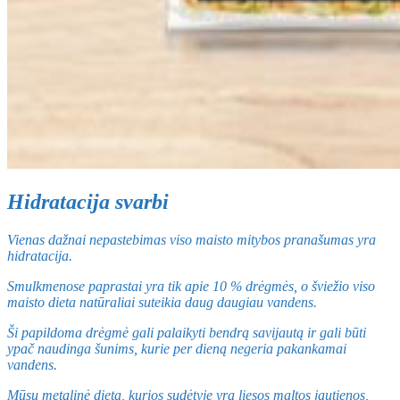
Hidratacija svarbi
Vienas dažnai nepastebimas viso maisto mitybos pranašumas yra
hidratacija.
Smulkmenose paprastai yra tik apie 10 % drėgmės, o šviežio viso
maisto dieta natūraliai suteikia daug daugiau vandens.
Ši papildoma drėgmė gali palaikyti bendrą savijautą ir gali būti
ypač naudinga šunims, kurie per dieną negeria pakankamai
vandens.
Mūsų metalinė dieta, kurios sudėtyje yra liesos maltos jautienos,