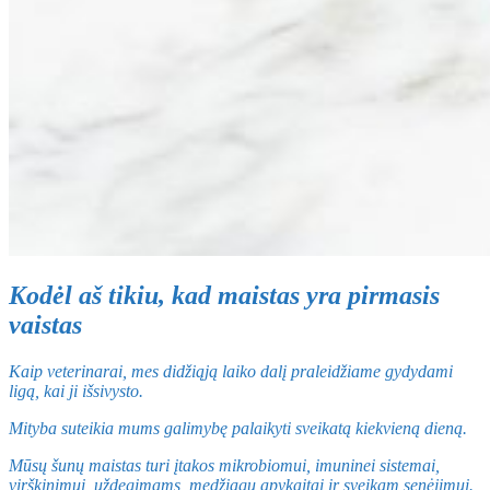
Kodėl aš tikiu, kad maistas yra pirmasis
vaistas
Kaip veterinarai, mes didžiąją laiko dalį praleidžiame gydydami
ligą, kai ji išsivysto.
Mityba suteikia mums galimybę palaikyti sveikatą kiekvieną dieną.
Mūsų šunų maistas turi įtakos mikrobiomui, imuninei sistemai,
virškinimui, uždegimams, medžiagų apykaitai ir sveikam senėjimui.