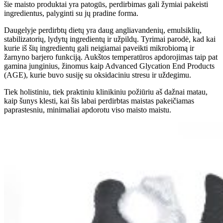
šie maisto produktai yra patogūs, perdirbimas gali žymiai pakeisti
ingredientus, palyginti su jų pradine forma.
Daugelyje perdirbtų dietų yra daug angliavandenių, emulsiklių,
stabilizatorių, lydytų ingredientų ir užpildų. Tyrimai parodė, kad kai
kurie iš šių ingredientų gali neigiamai paveikti mikrobiomą ir
žarnyno barjero funkciją. Aukštos temperatūros apdorojimas taip pat
gamina junginius, žinomus kaip Advanced Glycation End Products
(AGE), kurie buvo susiję su oksidaciniu stresu ir uždegimu.
Tiek holistiniu, tiek praktiniu klinikiniu požiūriu aš dažnai matau,
kaip šunys klesti, kai šis labai perdirbtas maistas pakeičiamas
paprastesniu, minimaliai apdorotu viso maisto maistu.