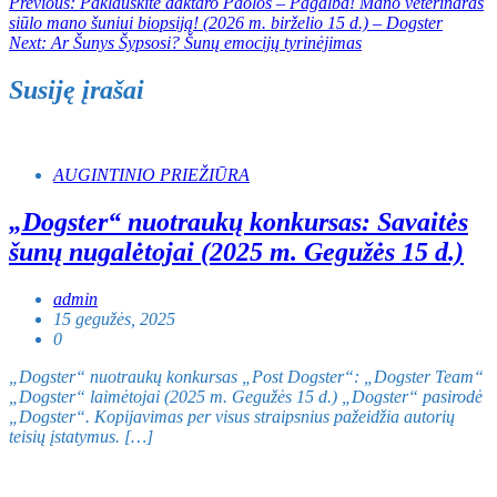
Navigacija
Previous:
Paklauskite daktaro Paolos – Pagalba! Mano veterinaras
siūlo mano šuniui biopsiją! (2026 m. birželio 15 d.) – Dogster
tarp
Next:
Ar Šunys Šypsosi? Šunų emocijų tyrinėjimas
įrašų
Susiję įrašai
AUGINTINIO PRIEŽIŪRA
„Dogster“ nuotraukų konkursas: Savaitės
šunų nugalėtojai (2025 m. Gegužės 15 d.)
admin
15 gegužės, 2025
0
„Dogster“ nuotraukų konkursas „Post Dogster“: „Dogster Team“
„Dogster“ laimėtojai (2025 m. Gegužės 15 d.) „Dogster“ pasirodė
„Dogster“. Kopijavimas per visus straipsnius pažeidžia autorių
teisių įstatymus. […]