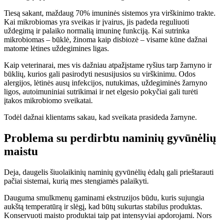
Tiesą sakant, maždaug 70% imuninės sistemos yra virškinimo trakte.
Kai mikrobiomas yra sveikas ir įvairus, jis padeda reguliuoti
uždegimą ir palaiko normalią imuninę funkciją. Kai sutrinka
mikrobiomas – būklė, žinoma kaip disbiozė – visame kūne dažnai
matome lėtines uždegimines ligas.
Kaip veterinarai, mes vis dažniau atpažįstame ryšius tarp žarnyno ir
būklių, kurios gali pasirodyti nesusijusios su virškinimu. Odos
alergijos, lėtinės ausų infekcijos, nutukimas, uždegiminės žarnyno
ligos, autoimuniniai sutrikimai ir net elgesio pokyčiai gali turėti
įtakos mikrobiomo sveikatai.
Todėl dažnai klientams sakau, kad sveikata prasideda žarnyne.
Problema su perdirbtu naminių gyvūnėlių
maistu
Deja, daugelis šiuolaikinių naminių gyvūnėlių ėdalų gali prieštarauti
pačiai sistemai, kurią mes stengiamės palaikyti.
Dauguma smulkmenų gaminami ekstruzijos būdu, kuris sujungia
aukštą temperatūrą ir slėgį, kad būtų sukurtas stabilus produktas.
Konservuoti maisto produktai taip pat intensyviai apdorojami. Nors