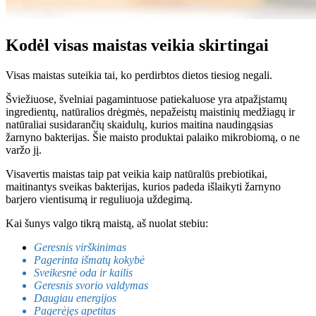
Kodėl visas maistas veikia skirtingai
Visas maistas suteikia tai, ko perdirbtos dietos tiesiog negali.
Šviežiuose, švelniai pagamintuose patiekaluose yra atpažįstamų
ingredientų, natūralios drėgmės, nepažeistų maistinių medžiagų ir
natūraliai susidarančių skaidulų, kurios maitina naudingąsias
žarnyno bakterijas. Šie maisto produktai palaiko mikrobiomą, o ne
varžo jį.
Visavertis maistas taip pat veikia kaip natūralūs prebiotikai,
maitinantys sveikas bakterijas, kurios padeda išlaikyti žarnyno
barjero vientisumą ir reguliuoja uždegimą.
Kai šunys valgo tikrą maistą, aš nuolat stebiu:
Geresnis virškinimas
Pagerinta išmatų kokybė
Sveikesnė oda ir kailis
Geresnis svorio valdymas
Daugiau energijos
Pagerėjęs apetitas