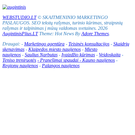
WEBSTUDIO.LT
© SKAITMENINIO MARKETINGO
PASLAUGOS. SEO tekstų rašymas, turinio kūrimas, straipsnių
rašymas ir talpinimas į mūsų valdomas svetaines. 2026
AugintinisPlius.LT
Theme: Hot News By
Adore Themes
.
Draugai: -
Marketingo agentūra
-
Teisinės konsultacijos
-
Skaidrių
skenavimas
-
Klaipedos miesto naujienos
-
Miesto
naujienos
-
Saulius Narbutas
-
Įvaizdžio kūrimas
-
Veidoskaita
-
Teniso treniruotės
- Pranešimai spaudai -
Kauno naujienos
-
Regionų naujienos
-
Palangos naujienos