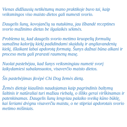
Vienas didžiausių netikėtumų mano praktikoje buvo tai, kaip
veiksmingos viso maisto dietos gali numesti svorio.
Daugelis šunų, kovojančių su nutukimu, jau išbandė receptines
svorio mažinimo dietas be ilgalaikės sėkmės.
Problema ta, kad daugelis svorio metimo kruopelių formulių
sumažina kalorijų kiekį padidindami skaidulų ir angliavandenių
kiekį, išlaikant labai apdorotą formatą. Šunys dažnai būna alkani ir
proceso metu gali prarasti raumenų masę.
Nuolat pastebėjau, kad šunys veiksmingiau numetė svorį
laikydamiesi subalansuotos, visaverčio maisto dietos.
Šis pastebėjimas įkvėpė Chi Dog žemės dietą.
Žemės dietoje kiaušinis naudojamas kaip pagrindinis baltymų
šaltinis ir natūraliai turi mažiau riebalų, o išliks gerai virškinamas ir
patenkinamas. Daugelis šunų lengviau palaiko sveiką kūno būklę,
kai šeriami drėgnu visaverčiu maistu, o ne stipriai apdorotais svorio
metimo mišiniais.