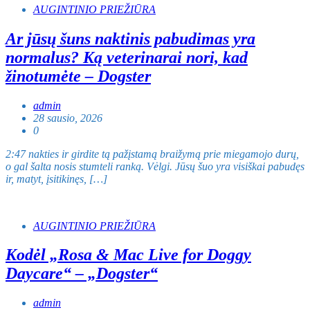
AUGINTINIO PRIEŽIŪRA
Ar jūsų šuns naktinis pabudimas yra
normalus? Ką veterinarai nori, kad
žinotumėte – Dogster
admin
28 sausio, 2026
0
2:47 nakties ir girdite tą pažįstamą braižymą prie miegamojo durų,
o gal šalta nosis stumteli ranką. Vėlgi. Jūsų šuo yra visiškai pabudęs
ir, matyt, įsitikinęs, […]
AUGINTINIO PRIEŽIŪRA
Kodėl „Rosa & Mac Live for Doggy
Daycare“ – „Dogster“
admin