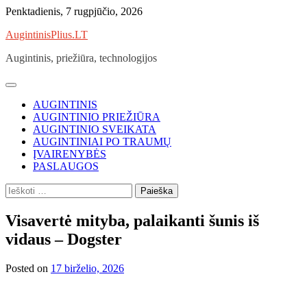
Skip
Penktadienis, 7 rugpjūčio, 2026
to
AugintinisPlius.LT
content
Augintinis, priežiūra, technologijos
AUGINTINIS
AUGINTINIO PRIEŽIŪRA
AUGINTINIO SVEIKATA
AUGINTINIAI PO TRAUMŲ
ĮVAIRENYBĖS
PASLAUGOS
Ieškoti:
Visavertė mityba, palaikanti šunis iš
vidaus – Dogster
Posted on
17 birželio, 2026