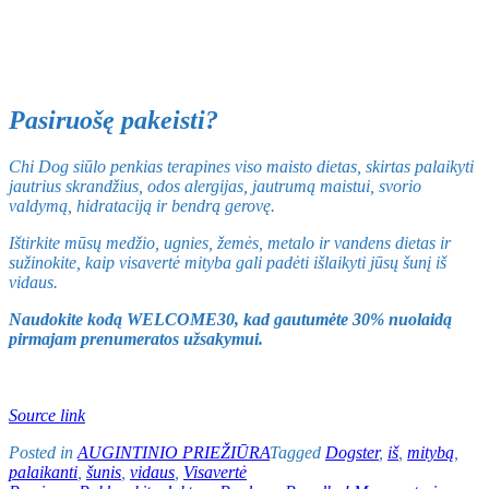
Pasiruošę pakeisti?
Chi Dog siūlo penkias terapines viso maisto dietas, skirtas palaikyti
jautrius skrandžius, odos alergijas, jautrumą maistui, svorio
valdymą, hidrataciją ir bendrą gerovę.
Ištirkite mūsų medžio, ugnies, žemės, metalo ir vandens dietas ir
sužinokite, kaip visavertė mityba gali padėti išlaikyti jūsų šunį iš
vidaus.
Naudokite kodą WELCOME30, kad gautumėte 30% nuolaidą
pirmajam prenumeratos užsakymui.
Source link
Posted in
AUGINTINIO PRIEŽIŪRA
Tagged
Dogster
,
iš
,
mitybą
,
palaikanti
,
šunis
,
vidaus
,
Visavertė