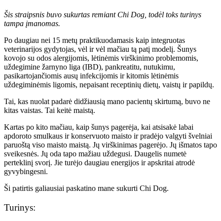
Šis straipsnis buvo sukurtas remiant Chi Dog, todėl toks turinys
tampa įmanomas.
Po daugiau nei 15 metų praktikuodamasis kaip integruotas
veterinarijos gydytojas, vėl ir vėl mačiau tą patį modelį. Šunys
kovojo su odos alergijomis, lėtinėmis virškinimo problemomis,
uždegimine žarnyno liga (IBD), pankreatitu, nutukimu,
pasikartojančiomis ausų infekcijomis ir kitomis lėtinėmis
uždegiminėmis ligomis, nepaisant receptinių dietų, vaistų ir papildų.
Tai, kas nuolat padarė didžiausią mano pacientų skirtumą, buvo ne
kitas vaistas. Tai keitė maistą.
Kartas po kito mačiau, kaip šunys pagerėja, kai atsisakė labai
apdoroto smulkaus ir konservuoto maisto ir pradėjo valgyti švelniai
paruoštą viso maisto maistą. Jų virškinimas pagerėjo. Jų išmatos tapo
sveikesnės. Jų oda tapo mažiau uždegusi. Daugelis numetė
perteklinį svorį. Jie turėjo daugiau energijos ir apskritai atrodė
gyvybingesni.
Ši patirtis galiausiai paskatino mane sukurti Chi Dog.
Turinys: