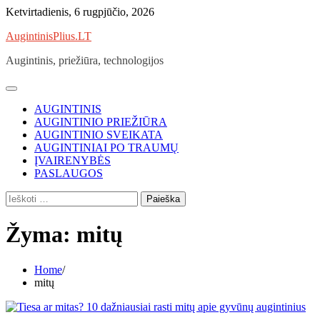
Skip
Ketvirtadienis, 6 rugpjūčio, 2026
to
AugintinisPlius.LT
content
Augintinis, priežiūra, technologijos
AUGINTINIS
AUGINTINIO PRIEŽIŪRA
AUGINTINIO SVEIKATA
AUGINTINIAI PO TRAUMŲ
ĮVAIRENYBĖS
PASLAUGOS
Ieškoti:
Žyma:
mitų
Home
mitų