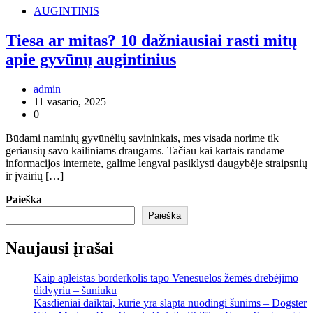
AUGINTINIS
Tiesa ar mitas? 10 dažniausiai rasti mitų
apie gyvūnų augintinius
admin
11 vasario, 2025
0
Būdami naminių gyvūnėlių savininkais, mes visada norime tik
geriausių savo kailiniams draugams. Tačiau kai kartais randame
informacijos internete, galime lengvai pasiklysti daugybėje straipsnių
ir įvairių […]
Paieška
Paieška
Naujausi įrašai
Kaip apleistas borderkolis tapo Venesuelos žemės drebėjimo
didvyriu – šuniuku
Kasdieniai daiktai, kurie yra slapta nuodingi šunims – Dogster