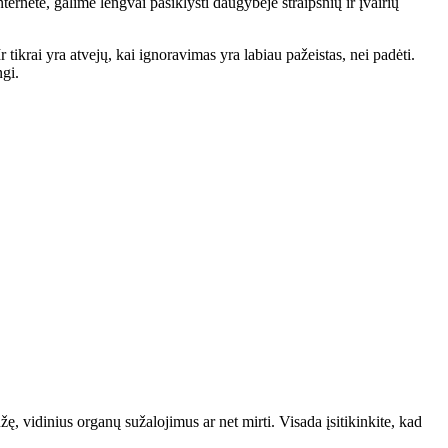
rnete, galime lengvai pasiklysti daugybėje straipsnių ir įvairių
r tikrai yra atvejų, kai ignoravimas yra labiau pažeistas, nei padėti.
ngi.
lūžę, vidinius organų sužalojimus ar net mirti. Visada įsitikinkite, kad