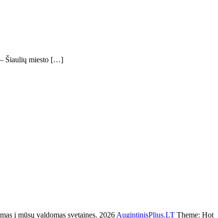
 – Šiaulių miesto […]
s į mūsų valdomas svetaines. 2026
AugintinisPlius.LT
Theme: Hot