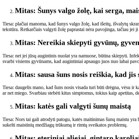
Mitas: Šunys valgo žolę, kai serga, m
Tiesa: plačiai manoma, kad šunys valgo žolę, kad išeitų, išvalytų skran
tekstūra. Retkarčiais valgyti žolę paprastai nėra pavojinga, tačiau jei 
Mitas: Nereikia skiepyti gyvūnų, gyve
Tiesa: net jei jūsų augintinis nuolat yra namuose, būtina skiepyti. Infe
svarbi visiems gyvūnams, kad augintiniai apsaugo juos nuo labai pavo
Mitas: sausa šuns nosis reiškia, kad jis
Tiesa: daugelis mano, kad šuns nosis visada turi būti drėgna, vėsu ir k
ar net miego. Svarbiau stebėti kitus simptomus, tokius kaip apetitas, de
Mitas: katės gali valgyti šunų maistą
Tiesa: Nors tai gali atrodyti patogu, katės maitinimas šunų maistu yra 
sukelti maistinių medžiagų trūkumą ir rimtų sveikatos problemų.
Mitas: eteriniai aliejai, gintaro karoli