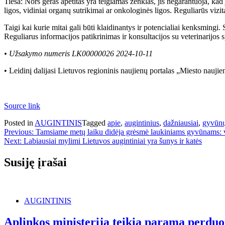
Tiesa: Nors geras apetitas yra teigiamas ženklas, jis negarantuoja, kad 
ligos, vidiniai organų sutrikimai ar onkologinės ligos. Reguliarūs vizita
Taigi kai kurie mitai gali būti klaidinantys ir potencialiai kenksmingi.
Reguliarus informacijos patikrinimas ir konsultacijos su veterinarijos s
• Užsakymo numeris LK00000026 2024-10-11
• Leidinį dalijasi Lietuvos regioninis naujienų portalas „Miesto nau
Source link
Posted in
AUGINTINIS
Tagged
apie
,
augintinius
,
dažniausiai
,
gyvūn
Navigacija
Previous:
Tamsiame metų laiku didėja grėsmė laukiniams gyvūnams: v
Next:
Labiausiai mylimi Lietuvos augintiniai yra šunys ir katės
tarp
įrašų
Susiję įrašai
AUGINTINIS
Aplinkos ministerija teikia paramą perduot