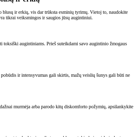
 blusų ir erkių, vis dar trūksta esminių tyrimų. Vietoj to, naudokite
ra tikrai veiksmingos ir saugios jūsų augintiniui.
būti toksiški augintiniams. Prieš suteikdami savo augintinio žmogaus
 pobūdis ir intensyvumas gali skirtis, mažų veislių šunys gali būti ne
 per dažnai murmėja arba parodo kitų diskomforto požymių, apsilankykite