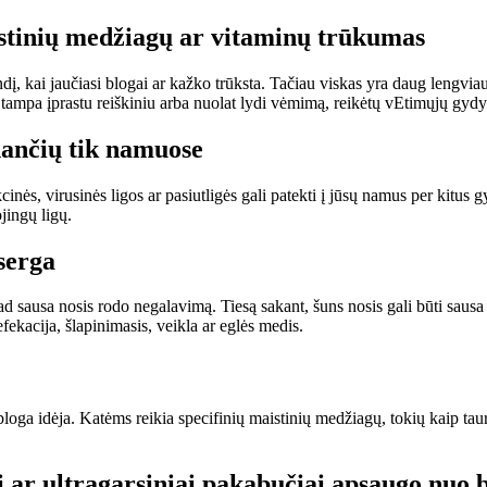
aistinių medžiagų ar vitaminų trūkumas
dį, kai jaučiasi blogai ar kažko trūksta. Tačiau viskas yra daug lengviau 
ji tampa įprastu reiškiniu arba nuolat lydi vėmimą, reikėtų vEtimųjų gydy
nančių tik namuose
kcinės, virusinės ligos ar pasiutligės gali patekti į jūsų namus per kitus
jingų ligų.
 serga
ad sausa nosis rodo negalavimą. Tiesą sakant, šuns nosis gali būti sausa d
fekacija, šlapinimasis, veikla ar eglės medis.
bloga idėja. Katėms reikia specifinių maistinių medžiagų, tokių kaip taur
ai ar ultragarsiniai pakabučiai apsaugo nuo 