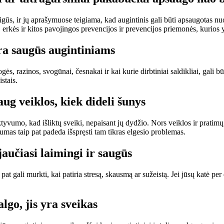
igūs, ir jų aprašymuose teigiama, kad augintinis gali būti apsaugotas nuo
erkės ir kitos pavojingos prevencijos ir prevencijos priemonės, kurios y
ra saugūs augintiniams
s, razinos, svogūnai, česnakai ir kai kurie dirbtiniai saldikliai, gali 
stais.
ug veiklos, kiek dideli šunys
ktyvumo, kad išliktų sveiki, nepaisant jų dydžio. Nors veiklos ir pratimų
vumas taip pat padeda išspręsti tam tikras elgesio problemas.
jaučiasi laimingi ir saugūs
 pat gali murkti, kai patiria stresą, skausmą ar sužeistą. Jei jūsų katė
lgo, jis yra sveikas