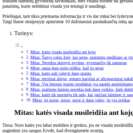
Būdami naminių gyvūnėlių savininkais, mes visada norime tik geriausių
patarimų, kurie nebūtinai visada yra teisingi ir naudingi.
Priešingai, tam tikra prieinama informacija ir vis dar mitai bei lyderyst
Taigi šiame straipsnyje aptarsime 10 dažniausiai pasitaikančių mitų apie
Turinys:
Mitas: katės visada nusileidžia ant kojų
Mitas: Šunys valgo žolę, kai serga, maistinių medžiagų ar v
Mitas: Nereikia skiepyti gyvūnų, gyvenančių tik namuose
Mitas: sausa šuns nosis reiškia, kad jis serga
Mitas: katės gali valgyti šunų maistą
Mitas: eteriniai aliejai, gintaro karoliai ar ultragarsiniai pak
Mitas: Visi žmonių maisto produktai yra saugūs augintiniams
Mitas: mažiems šunims nereikia tiek daug veiklos, kiek didel
Mitas: katės tik murmėja tik tada, kai jaučiasi laimingi ir sau
Mitas: jei norus, norus, gerai ir daug valgo, jis yra sveikas
Mitas: katės visada nusileidžia ant koj
Tiesa: Nors katės yra labai mobilios ir greitos, jos ne visada nusileidžia
augintinis yra saugus Ervdė, kad išvengtumėte avarijų.