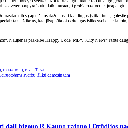
jūsų augintinis yra sveikas. Kai kurie augintiniai ir toliau valgo gerai, 
i pas veterinarą yra būtini laiku nustatyti problemas, net jei jūsų augint
 Suprasdami tiesą apie šiuos dažniausiai klaidingus įsitikinimus, galėsite
pecialistais užtikrins, kad jūsų pūkuotas draugas išliks sveikas ir laimin
jienos“. Naujienas paskelbė „Happy Uode, MB“. „City News“ rasite daugi
ų
,
mitas
,
mitų
,
rasti
,
Tiesa
airuotojams svarbu išlikti dėmesingam
i dalį bizono iš Kauno rajono į Dzūdijos na