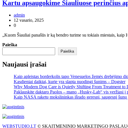
Kartu apsaugokime Šiauliuose perinčius a
admin
12 vasario, 2025
0
„Kuom Šiauliai panašūs ir ką bendro turime su tokiais miestais, kaip 
Paieška
Paieška
Naujausi įrašai
Kaip apleistas borderkolis tapo Venesuelos žemės drebėjimo di
Kasdieniai daiktai, kurie yra slapta nuodingi šunims – Dogster
Why Modern Dog Care is Quietly Shifting From Treatment to 
Paklauskite daktaro Paolos – mano „Husky-Lab“ vis veržiasi į p
Kaip NASA raketų mokslininkas išrado geresnį, saugesnį šunų 
WEBSTUDIO.LT
© SKAITMENINIO MARKETINGO PASLAUGOS. SEO te