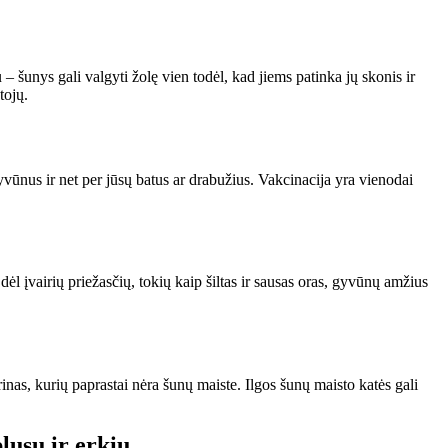
– šunys gali valgyti žolę vien todėl, kad jiems patinka jų skonis ir
tojų.
 gyvūnus ir net per jūsų batus ar drabužius. Vakcinacija yra vienodai
ėl įvairių priežasčių, tokių kaip šiltas ir sausas oras, gyvūnų amžius
inas, kurių paprastai nėra šunų maiste. Ilgos šunų maisto katės gali
blusų ir erkių