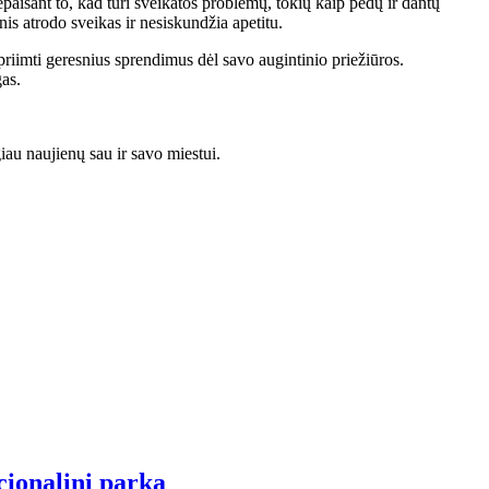
nepaisant to, kad turi sveikatos problemų, tokių kaip pėdų ir dantų
inis atrodo sveikas ir nesiskundžia apetitu.
 priimti geresnius sprendimus dėl savo augintinio priežiūros.
gas.
au naujienų sau ir savo miestui.
cionalinį parką