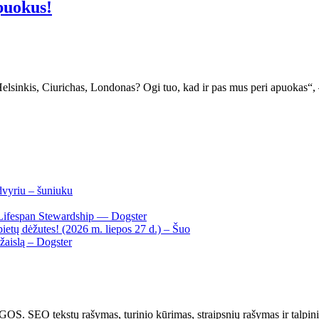
puokus!
Helsinkis, Ciurichas, Londonas? Ogi tuo, kad ir pas mus peri apuokas“,
dvyriu – šuniuku
Lifespan Stewardship — Dogster
ietų dėžutes! (2026 m. liepos 27 d.) – Šuo
žaislą – Dogster
kstų rašymas, turinio kūrimas, straipsnių rašymas ir talpinima