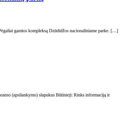
 į Pėgaliai gamtos kompleksą Dzūdidžos nacionaliniame parke. […]
 seanso (apsilankymo) slapukus Būtinieji: Rinks informaciją ir