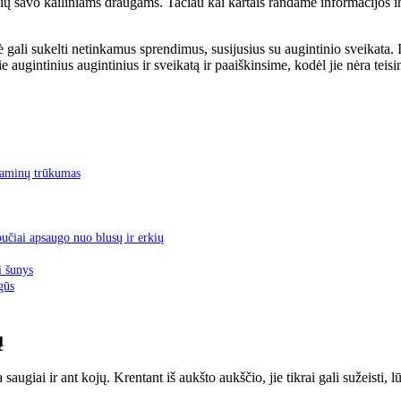
 savo kailiniams draugams. Tačiau kai kartais randame informacijos inte
ė gali sukelti netinkamus sprendimus, susijusius su augintinio sveikata. I
 augintinius augintinius ir sveikatą ir paaiškinsime, kodėl jie nėra teisi
itaminų trūkumas
abučiai apsaugo nuo blusų ir erkių
i šunys
gūs
ų
 saugiai ir ant kojų. Krentant iš aukšto aukščio, jie tikrai gali sužeisti, 