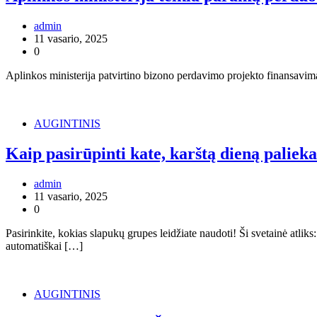
admin
11 vasario, 2025
0
Aplinkos ministerija patvirtino bizono perdavimo projekto finansavim
AUGINTINIS
Kaip pasirūpinti kate, karštą dieną paliek
admin
11 vasario, 2025
0
Pasirinkite, kokias slapukų grupes leidžiate naudoti! Ši svetainė atlik
automatiškai […]
AUGINTINIS