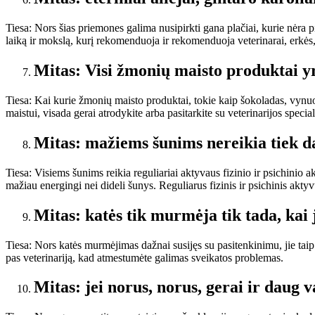
Tiesa: Nors šias priemones galima nusipirkti gana plačiai, kurie nėra p
laiką ir mokslą, kurį rekomenduoja ir rekomenduoja veterinarai, erkės, 
Mitas: Visi žmonių maisto produktai y
Tiesa: Kai kurie žmonių maisto produktai, tokie kaip šokoladas, vynuogė
maistui, visada gerai atrodykite arba pasitarkite su veterinarijos speciali
Mitas: mažiems šunims nereikia tiek da
Tiesa: Visiems šunims reikia reguliariai aktyvaus fizinio ir psichinio a
mažiau energingi nei dideli šunys. Reguliarus fizinis ir psichinis akty
Mitas: katės tik murmėja tik tada, kai 
Tiesa: Nors katės murmėjimas dažnai susijęs su pasitenkinimu, jie taip
pas veterinariją, kad atmestumėte galimas sveikatos problemas.
Mitas: jei norus, norus, gerai ir daug va