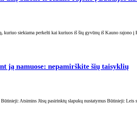
ą, kuriuo siekiama perkelti kai kuriuos iš šių gyvūnų iš Kauno rajono
ant ją namuose: nepamirškite šių taisyklių
s: Būtinieji: Atsimins Jūsų pasirinktų slapukų nustatymus Būtinieji: Leis