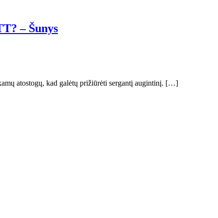
TT? – Šunys
amų atostogų, kad galėtų prižiūrėti sergantį augintinį. […]