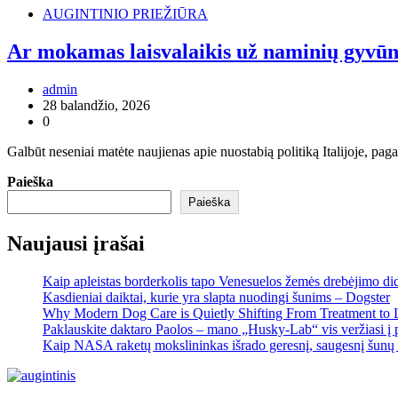
AUGINTINIO PRIEŽIŪRA
Ar mokamas laisvalaikis už naminių gyvūn
admin
28 balandžio, 2026
0
Galbūt neseniai matėte naujienas apie nuostabią politiką Italijoje, pa
Paieška
Paieška
Naujausi įrašai
Kaip apleistas borderkolis tapo Venesuelos žemės drebėjimo di
Kasdieniai daiktai, kurie yra slapta nuodingi šunims – Dogster
Why Modern Dog Care is Quietly Shifting From Treatment to 
Paklauskite daktaro Paolos – mano „Husky-Lab“ vis veržiasi į p
Kaip NASA raketų mokslininkas išrado geresnį, saugesnį šunų 