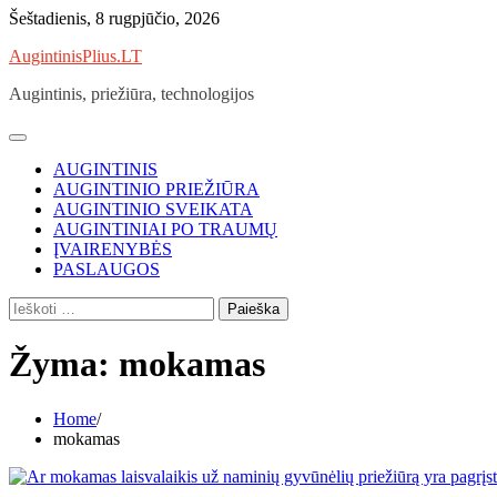
Skip
Šeštadienis, 8 rugpjūčio, 2026
to
AugintinisPlius.LT
content
Augintinis, priežiūra, technologijos
AUGINTINIS
AUGINTINIO PRIEŽIŪRA
AUGINTINIO SVEIKATA
AUGINTINIAI PO TRAUMŲ
ĮVAIRENYBĖS
PASLAUGOS
Ieškoti:
Žyma:
mokamas
Home
mokamas