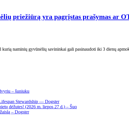
ėlių priežiūrą yra pagrįstas prašymas ar O
gal kurią naminių gyvūnėlių savininkai gali pasinaudoti iki 3 dienų apmok
dvyriu – šuniuku
Lifespan Stewardship — Dogster
ietų dėžutes! (2026 m. liepos 27 d.) – Šuo
žaislą – Dogster