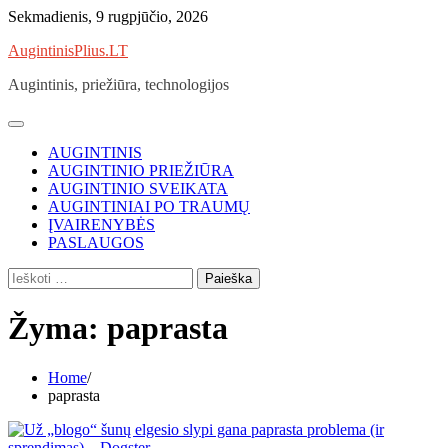
Skip
Sekmadienis, 9 rugpjūčio, 2026
to
AugintinisPlius.LT
content
Augintinis, priežiūra, technologijos
AUGINTINIS
AUGINTINIO PRIEŽIŪRA
AUGINTINIO SVEIKATA
AUGINTINIAI PO TRAUMŲ
ĮVAIRENYBĖS
PASLAUGOS
Ieškoti:
Žyma:
paprasta
Home
paprasta