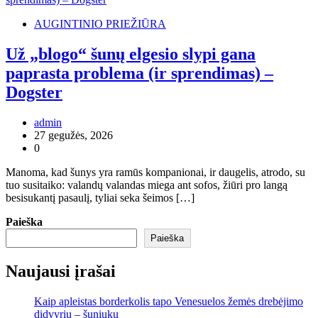
AUGINTINIO PRIEŽIŪRA
Už „blogo“ šunų elgesio slypi gana
paprasta problema (ir sprendimas) –
Dogster
admin
27 gegužės, 2026
0
Manoma, kad šunys yra ramūs kompanionai, ir daugelis, atrodo, su
tuo susitaiko: valandų valandas miega ant sofos, žiūri pro langą
besisukantį pasaulį, tyliai seka šeimos […]
Paieška
Paieška
Naujausi įrašai
Kaip apleistas borderkolis tapo Venesuelos žemės drebėjimo
didvyriu – šuniuku